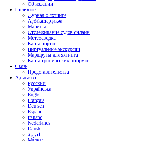
Об издании
Полезное
Журнал о яхтинге
Аӷбаҟаҵарҭақәа
Марины
Отслеживание судов онлайн
Метеосводка
Карта портов
Виртуальные экскурсии
Маршруты для яхтинга
Карта тропических штормов
Связь
Представительства
Адыгабзэ
Русский
Українська
English
Français
Deutsch
Español
Italiano
Nederlands
Dansk
العربية
Magyar