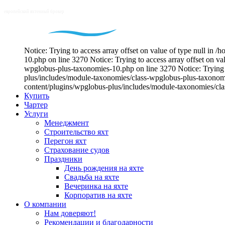
Notice: Trying to access array offset on value of type null i
10.php on line 3270 Notice: Trying to access array offset on v
wpglobus-plus-taxonomies-10.php on line 3270 Notice: Trying t
plus/includes/module-taxonomies/class-wpglobus-plus-taxonomie
content/plugins/wpglobus-plus/includes/module-taxonomies/cl
Купить
Чартер
Услуги
Менеджмент
Строительство яхт
Перегон яхт
Страхование судов
Праздники
День рождения на яхте
Свадьба на яхте
Вечеринка на яхте
Корпоратив на яхте
О компании
Нам доверяют!
Рекомендации и благодарности