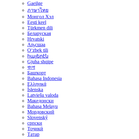
Gaeilge
ภาษาไทย
Монгол Хэл
Eesti keel
Türkmen dili
Беларуская
Hrvatski
Аҧсшәа
Oʻzbek tili
հայերէն
Gjuha shqipe
বাংলা
Башҡорт
Bahasa Indonesia
Ελληνικά
Íslenska
Latviešu valoda
Македонски
Bahasa Melayu
Мордовский
Slovenský
српски
Тоҷикӣ
Татар