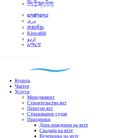
བོད་ཀྱི་སྐད་ཡིག།
ພາສາລາວ
دری
ភាសាខ្មែរ
Kiswahili
اردو
አማርኛ
Купить
Чартер
Услуги
Менеджмент
Строительство яхт
Перегон яхт
Страхование судов
Праздники
День рождения на яхте
Свадьба на яхте
Вечеринка на яхте