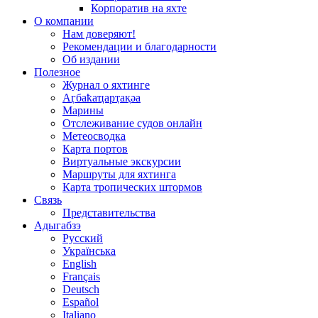
Корпоратив на яхте
О компании
Нам доверяют!
Рекомендации и благодарности
Об издании
Полезное
Журнал о яхтинге
Аӷбаҟаҵарҭақәа
Марины
Отслеживание судов онлайн
Метеосводка
Карта портов
Виртуальные экскурсии
Маршруты для яхтинга
Карта тропических штормов
Связь
Представительства
Адыгабзэ
Русский
Українська
English
Français
Deutsch
Español
Italiano