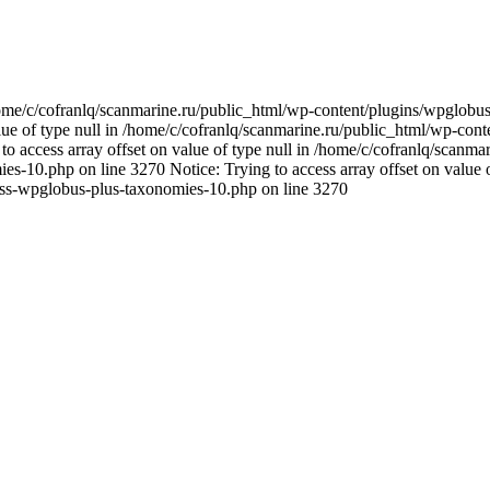
n /home/c/cofranlq/scanmarine.ru/public_html/wp-content/plugins/wpglo
alue of type null in /home/c/cofranlq/scanmarine.ru/public_html/wp-co
o access array offset on value of type null in /home/c/cofranlq/scanm
s-10.php on line 3270 Notice: Trying to access array offset on value o
ass-wpglobus-plus-taxonomies-10.php on line 3270