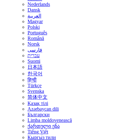
Nederlands
Dansk
العربية
Magyar
Polski
Português
Română
Norsk
فارسی
עברית
Suomi
日本語
한국어
हिन्दी
Türkçe
Svenska
简体中文
Қазақ тілі
Azərbaycan dili
Български
Limba moldovenească
ქართული ენა
Tiếng Việt
Кыргы́з тили