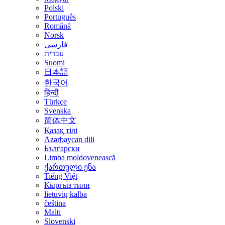
Polski
Português
Română
Norsk
فارسی
עברית
Suomi
日本語
한국어
हिन्दी
Türkçe
Svenska
简体中文
Қазақ тілі
Azərbaycan dili
Български
Limba moldovenească
ქართული ენა
Tiếng Việt
Кыргы́з тили
lietuvių kalba
čeština
Malti
Slovenski