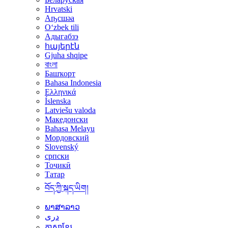
Hrvatski
Аҧсшәа
Oʻzbek tili
Адыгабзэ
հայերէն
Gjuha shqipe
বাংলা
Башҡорт
Bahasa Indonesia
Ελληνικά
Íslenska
Latviešu valoda
Македонски
Bahasa Melayu
Мордовский
Slovenský
српски
Тоҷикӣ
Татар
བོད་ཀྱི་སྐད་ཡིག།
ພາສາລາວ
دری
ភាសាខ្មែរ