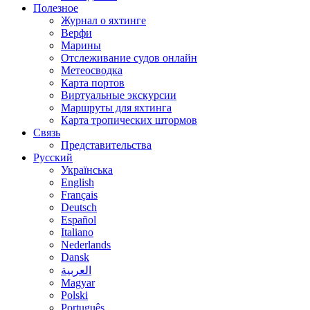
Полезное
Журнал о яхтинге
Верфи
Марины
Отслеживание судов онлайн
Метеосводка
Карта портов
Виртуальные экскурсии
Маршруты для яхтинга
Карта тропических штормов
Связь
Представительства
Русский
Українська
English
Français
Deutsch
Español
Italiano
Nederlands
Dansk
العربية
Magyar
Polski
Português