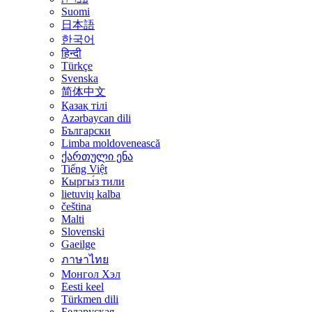
Suomi
日本語
한국어
हिन्दी
Türkçe
Svenska
简体中文
Қазақ тілі
Azərbaycan dili
Български
Limba moldovenească
ქართული ენა
Tiếng Việt
Кыргы́з тили
lietuvių kalba
čeština
Malti
Slovenski
Gaeilge
ภาษาไทย
Монгол Хэл
Eesti keel
Türkmen dili
Беларуская