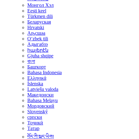
Монгол Хэл
Eesti keel
Türkmen dili
Беларуская
Hrvatski
Аҧсшәа
Oʻzbek tili
Адыгабзэ
հայերէն
Gjuha shqipe
বাংলা
Башҡорт
Bahasa Indonesia
Ελληνικά
Íslenska
Latviešu valoda
Македонски
Bahasa Melayu
Мордовский
Slovenský
српски
Тоҷикӣ
Татар
བོད་ཀྱི་སྐད་ཡིག།