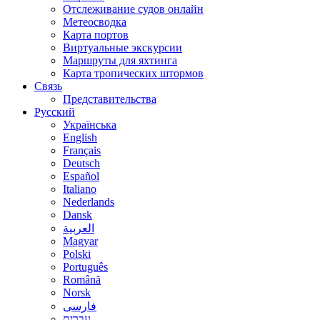
Отслеживание судов онлайн
Метеосводка
Карта портов
Виртуальные экскурсии
Маршруты для яхтинга
Карта тропических штормов
Связь
Представительства
Русский
Українська
English
Français
Deutsch
Español
Italiano
Nederlands
Dansk
العربية
Magyar
Polski
Português
Română
Norsk
فارسی
עברית