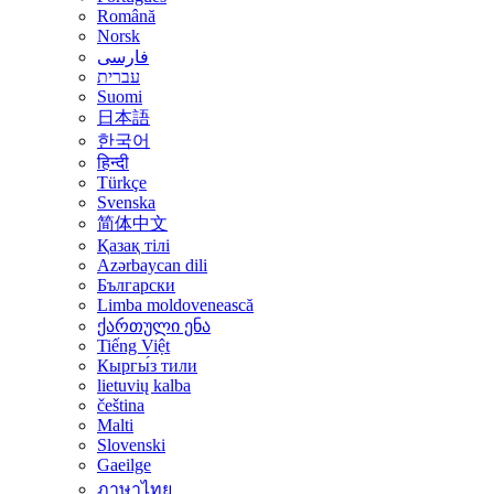
Română
Norsk
فارسی
עברית
Suomi
日本語
한국어
हिन्दी
Türkçe
Svenska
简体中文
Қазақ тілі
Azərbaycan dili
Български
Limba moldovenească
ქართული ენა
Tiếng Việt
Кыргы́з тили
lietuvių kalba
čeština
Malti
Slovenski
Gaeilge
ภาษาไทย