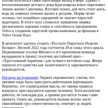
Потом получился самостоятельный выход в море. Проект с
воспитанниками детского дома Красноярска вовсе переломил
линию жизни Савельева. Яхтсмен понял, для чего стоит жить,
ведь он изменил течение жизни в детдоме. Моряк четко
осознал, что подобных ощущений не хватает взрослой
аудитории. В итоге пазл сложился: намерение моряка
организовать хорошие гонки и способность предприятия
Volvo к созданию парусной промо-кампании до финиша в
Volvo Ocean Race.
В результате удалось создать «Русскую Парусную Неделю
Вольво». Весной 2022 года состоится 29-я гонка этого цикла.
Недюжинные усилия Михаил и его креативная команда
вкладывали в проект, получив достойный приз –
«Хрустальный кораблик» для лучшего яхтсмена года. Жюри
оценило его качества как талантливого и харизматичного
руководителя.
Награда заслуженная!
Лауреат скромничает, считая, что
премию надо было присудить работникам корпорации.
Вероятно, это справедливая мысль, но таковы правила
конкурса: приз вручается одному человеку. Хотя коллектив
работал, не покладая рук, а премия достается только главе
проекта. Опять же, руководитель больше коллег несет
тяжелейший груз ответственности, отвечает за людей,
мероприятия.