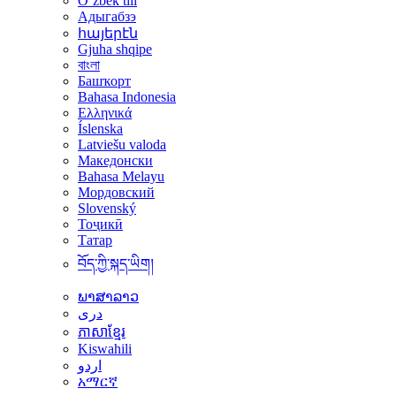
Oʻzbek tili
Адыгабзэ
հայերէն
Gjuha shqipe
বাংলা
Башҡорт
Bahasa Indonesia
Ελληνικά
Íslenska
Latviešu valoda
Македонски
Bahasa Melayu
Мордовский
Slovenský
Тоҷикӣ
Татар
བོད་ཀྱི་སྐད་ཡིག།
ພາສາລາວ
دری
ភាសាខ្មែរ
Kiswahili
اردو
አማርኛ