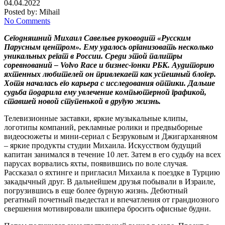
04.04.2022
Posted by:
Mihail
No Comments
Сегодняшний Михаил Савельев руководит «Русским
Парусным центром». Ему удалось организовать несколько
уникальных регат в России. Среди этой палитры
соревнований – Volvo Race и бизнес-гонки РБК. Аудиторию
яхтенных любителей он привлекает как успешный блогер.
Хотя началась его карьера с исследования оптики. Дальше
судьба подарила ему увлечение компьютерной графикой,
ставшей новой ступенькой в другую жизнь.
Телевизионные заставки, яркие музыкальные клипы,
логотипы компаний, рекламные ролики и предвыборные
видеосюжеты и мини-сериал с Безруковым и Джигарханяном
– яркие продукты студии Михаила. Искусством будущий
капитан занимался в течение 10 лет. Затем в его судьбу на всех
парусах ворвались яхты, появившись по воле случая.
Рассказал о яхтинге и пригласил Михаила к поездке в Турцию
закадычный друг. В дальнейшем друзья побывали в Израиле,
погрузившись в еще более бурную жизнь. Дебютный
регатный почетный пьедестал и впечатления от грандиозного
свершения мотивировали шкипера бросить офисные будни.