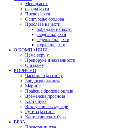
Менаџмент
израда јахти
Превоз јахти
Осигурање бродова
Прославе на јахти
рођендан на јахти
свадба на јахти
седељке на јахти
журке на јахти
О КОМПАНИЈИ
Нама верују
Препоруке и захвалности
О издању
КОРИСНО
Часопис о јахтингу
Бродоградилишта
Марине
Праћење бродова онлајн
Временска прогноза
Карта лука
Виртуелне екскурзије
Руте за јахтинг
Карта тропских бура
ВЕЗА
Предстаништва