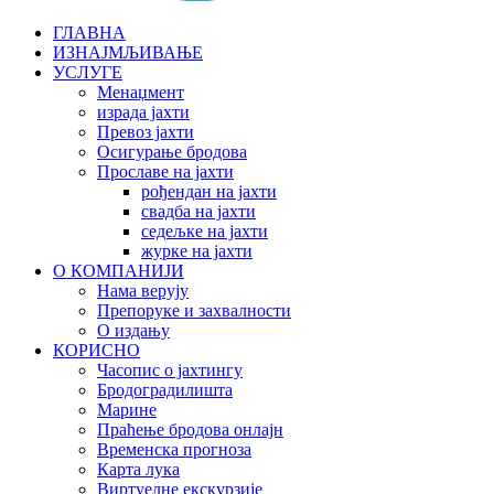
ГЛАВНА
ИЗНАЈМЉИВАЊЕ
УСЛУГЕ
Менаџмент
израда јахти
Превоз јахти
Осигурање бродова
Прославе на јахти
рођендан на јахти
свадба на јахти
седељке на јахти
журке на јахти
О КОМПАНИЈИ
Нама верују
Препоруке и захвалности
О издању
КОРИСНО
Часопис о јахтингу
Бродоградилишта
Марине
Праћење бродова онлајн
Временска прогноза
Карта лука
Виртуелне екскурзије