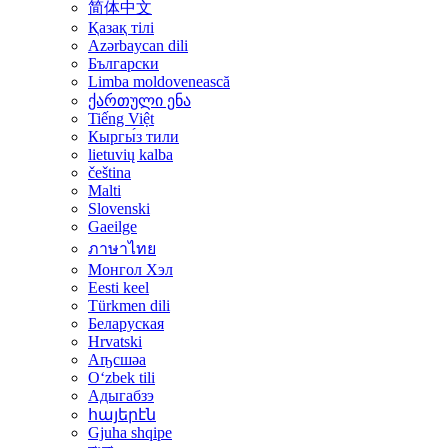
简体中文
Қазақ тілі
Azərbaycan dili
Български
Limba moldovenească
ქართული ენა
Tiếng Việt
Кыргы́з тили
lietuvių kalba
čeština
Malti
Slovenski
Gaeilge
ภาษาไทย
Монгол Хэл
Eesti keel
Türkmen dili
Беларуская
Hrvatski
Аҧсшәа
Oʻzbek tili
Адыгабзэ
հայերէն
Gjuha shqipe