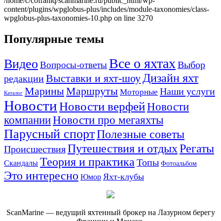
/home/c/cofranlq/scanmarine.ru/public_html/wp-
content/plugins/wpglobus-plus/includes/module-taxonomies/class-
wpglobus-plus-taxonomies-10.php on line 3270
Популярные темы
Все о яхтах
Видео
Вопросы-ответы
Выбор
Дизайн яхт
Выставки и яхт-шоу
редакции
Маршруты
Марины
Наши услуги
Моторные
Каталог
Новости
Новости верфей
Новости
компании
Новости про мегаяхты
Парусный спорт
Полезные советы
Путешествия и отдых
Регаты
Происшествия
Теория и практика
Топы
Скандалы
Фотоальбом
Это интересно
Яхт-клубы
Юмор
ScanMarine — ведущий яхтенный брокер на Лазурном берегу