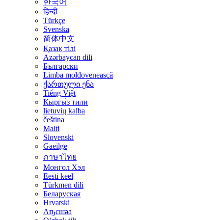
한국어
हिन्दी
Türkçe
Svenska
简体中文
Қазақ тілі
Azərbaycan dili
Български
Limba moldovenească
ქართული ენა
Tiếng Việt
Кыргы́з тили
lietuvių kalba
čeština
Malti
Slovenski
Gaeilge
ภาษาไทย
Монгол Хэл
Eesti keel
Türkmen dili
Беларуская
Hrvatski
Аҧсшәа