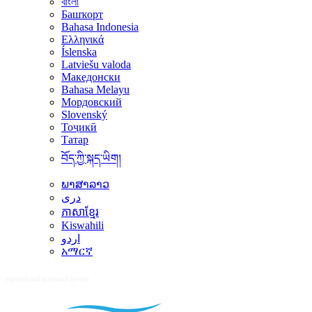
বাংলা
Башҡорт
Bahasa Indonesia
Ελληνικά
Íslenska
Latviešu valoda
Македонски
Bahasa Melayu
Мордовский
Slovenský
Тоҷикӣ
Татар
བོད་ཀྱི་སྐད་ཡིག།
ພາສາລາວ
دری
ភាសាខ្មែរ
Kiswahili
اردو
አማርኛ