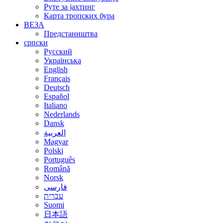
Руте за јахтинг
Карта тропских бура
ВЕЗА
Предстаништва
српски
Русский
Українська
English
Français
Deutsch
Español
Italiano
Nederlands
Dansk
العربية
Magyar
Polski
Português
Română
Norsk
فارسی
עברית
Suomi
日本語