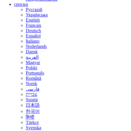
српски
Русский
Українська
English
Français
Deutsch
Español
Italiano
Nederlands
Dansk
العربية
Magyar
Polski
Português
Română
Norsk
فارسی
עברית
Suomi
日本語
한국어
हिन्दी
Türkçe
Svenska