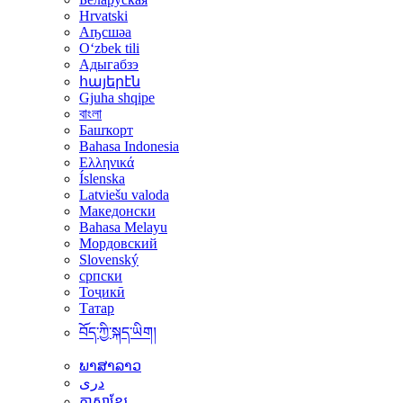
Hrvatski
Аҧсшәа
Oʻzbek tili
Адыгабзэ
հայերէն
Gjuha shqipe
বাংলা
Башҡорт
Bahasa Indonesia
Ελληνικά
Íslenska
Latviešu valoda
Македонски
Bahasa Melayu
Мордовский
Slovenský
српски
Тоҷикӣ
Татар
བོད་ཀྱི་སྐད་ཡིག།
ພາສາລາວ
دری
ភាសាខ្មែរ