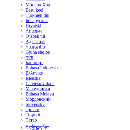
Монгол Хэл
Eesti keel
Türkmen dili
Беларуская
Hrvatski
Аҧсшәа
Oʻzbek tili
Адыгабзэ
հայերէն
Gjuha shqipe
বাংলা
Башҡорт
Bahasa Indonesia
Ελληνικά
Íslenska
Latviešu valoda
Македонски
Bahasa Melayu
Мордовский
Slovenský
српски
Тоҷикӣ
Татар
བོད་ཀྱི་སྐད་ཡིག།