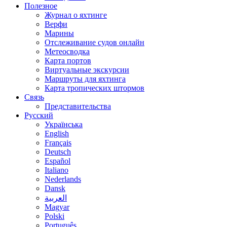
Полезное
Журнал о яхтинге
Верфи
Марины
Отслеживание судов онлайн
Метеосводка
Карта портов
Виртуальные экскурсии
Маршруты для яхтинга
Карта тропических штормов
Связь
Представительства
Русский
Українська
English
Français
Deutsch
Español
Italiano
Nederlands
Dansk
العربية
Magyar
Polski
Português