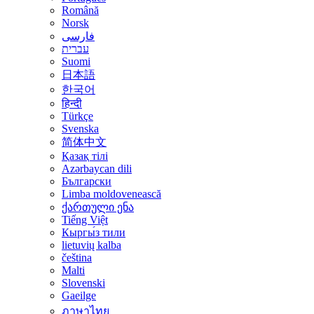
Română
Norsk
فارسی
עברית
Suomi
日本語
한국어
हिन्दी
Türkçe
Svenska
简体中文
Қазақ тілі
Azərbaycan dili
Български
Limba moldovenească
ქართული ენა
Tiếng Việt
Кыргы́з тили
lietuvių kalba
čeština
Malti
Slovenski
Gaeilge
ภาษาไทย