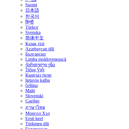
Suomi
日本語
한국어
हिन्दी
Türkçe
Svenska
简体中文
Қазақ тілі
Azərbaycan dili
Български
Limba moldovenească
ქართული ენა
Tiếng Việt
Кыргы́з тили
lietuvių kalba
čeština
Malti
Slovenski
Gaeilge
ภาษาไทย
Монгол Хэл
Eesti keel
Türkmen dili
Беларуская