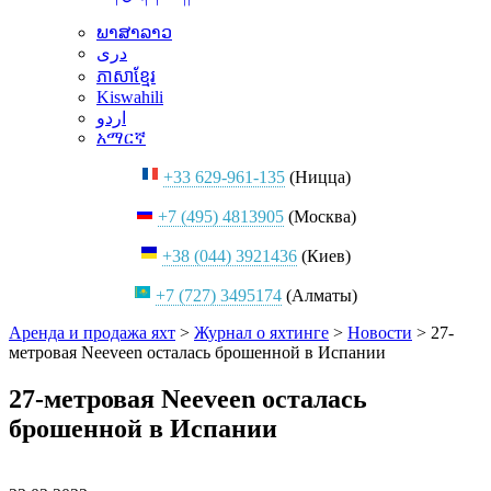
ພາສາລາວ
دری
ភាសាខ្មែរ
Kiswahili
اردو
አማርኛ
+33 629-961-135
(Ницца)
+7 (495) 4813905
(Москва)
+38 (044) 3921436
(Киев)
+7 (727) 3495174
(Алматы)
Аренда и продажа яхт
>
Журнал о яхтинге
>
Новости
>
27-
метровая Neeveen осталась брошенной в Испании
27-метровая Neeveen осталась
брошенной в Испании