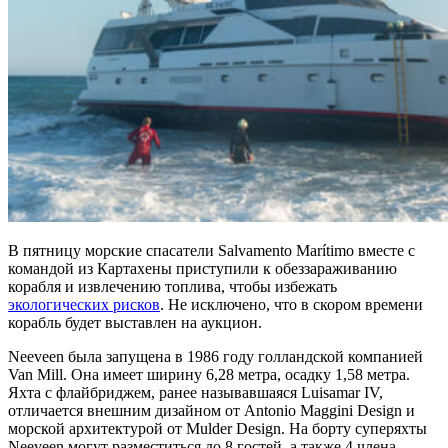
В пятницу морские спасатели Salvamento Marítimo вместе с
командой из Картахены приступили к обеззараживанию
корабля и извлечению топлива, чтобы избежать
экологических рисков
. Не исключено, что в скором времени
корабль будет выставлен на аукцион.
Neeveen была запущена в 1986 году голландской компанией
Van Mill. Она имеет ширину 6,28 метра, осадку 1,58 метра.
Яхта с флайбриджем, ранее называвшаяся Luisamar IV,
отличается внешним дизайном от Antonio Maggini Design и
морской архитектурой от Mulder Design. На борту суперяхты
Neeveen могут разместиться до 8 гостей, а также 4 члена