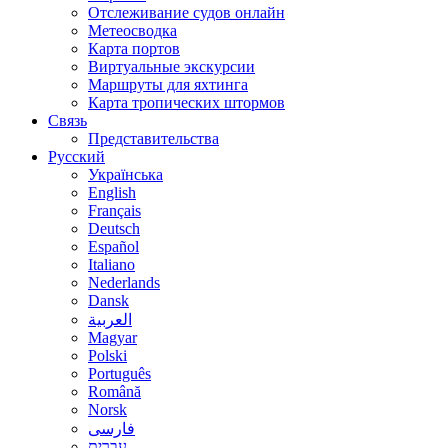
Отслеживание судов онлайн
Метеосводка
Карта портов
Виртуальные экскурсии
Маршруты для яхтинга
Карта тропических штормов
Связь
Представительства
Русский
Українська
English
Français
Deutsch
Español
Italiano
Nederlands
Dansk
العربية
Magyar
Polski
Português
Română
Norsk
فارسی
עברית