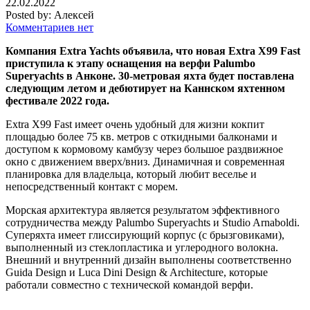
22.02.2022
Posted by:
Алексей
Комментариев нет
Компания Extra Yachts объявила, что новая Extra X99 Fast
приступила к этапу оснащения на верфи Palumbo
Superyachts в Анконе. 30-метровая яхта будет поставлена
следующим летом и дебютирует на Каннском яхтенном
фестивале 2022 года.
Extra X99 Fast имеет очень удобный для жизни кокпит
площадью более 75 кв. метров с откидными балконами и
доступом к кормовому камбузу через большое раздвижное
окно с движением вверх/вниз. Динамичная и современная
планировка для владельца, который любит веселье и
непосредственный контакт с морем.
Морская архитектура является результатом эффективного
сотрудничества между Palumbo Superyachts и Studio Arnaboldi.
Суперяхта имеет глиссирующий корпус (с брызговиками),
выполненный из стеклопластика и углеродного волокна.
Внешний и внутренний дизайн выполнены соответственно
Guida Design и Luca Dini Design & Architecture, которые
работали совместно с технической командой верфи.