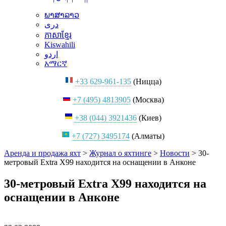
ພາສາລາວ
دری
ភាសាខ្មែរ
Kiswahili
اردو
አማርኛ
+33 629-961-135
(Ницца)
+7 (495) 4813905
(Москва)
+38 (044) 3921436
(Киев)
+7 (727) 3495174
(Алматы)
Аренда и продажа яхт
>
Журнал о яхтинге
>
Новости
>
30-
метровый Extra X99 находится на оснащении в Анконе
30-метровый Extra X99 находится на
оснащении в Анконе