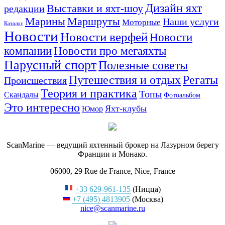
Дизайн яхт
Выставки и яхт-шоу
редакции
Маршруты
Марины
Наши услуги
Моторные
Каталог
Новости
Новости верфей
Новости
компании
Новости про мегаяхты
Парусный спорт
Полезные советы
Путешествия и отдых
Регаты
Происшествия
Теория и практика
Топы
Скандалы
Фотоальбом
Это интересно
Яхт-клубы
Юмор
ScanMarine — ведущий яхтенный брокер на Лазурном берегу
Франции и Монако.
06000, 29 Rue de France, Nice, France
+33 629-961-135
(Ницца)
+7 (495) 4813905
(Москва)
nice@scanmarine.ru