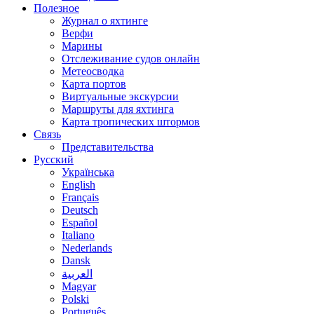
Полезное
Журнал о яхтинге
Верфи
Марины
Отслеживание судов онлайн
Метеосводка
Карта портов
Виртуальные экскурсии
Маршруты для яхтинга
Карта тропических штормов
Связь
Представительства
Русский
Українська
English
Français
Deutsch
Español
Italiano
Nederlands
Dansk
العربية
Magyar
Polski
Português