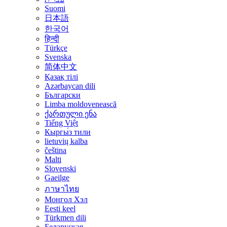
Suomi
日本語
한국어
हिन्दी
Türkçe
Svenska
简体中文
Қазақ тілі
Azərbaycan dili
Български
Limba moldovenească
ქართული ენა
Tiếng Việt
Кыргы́з тили
lietuvių kalba
čeština
Malti
Slovenski
Gaeilge
ภาษาไทย
Монгол Хэл
Eesti keel
Türkmen dili
Беларуская