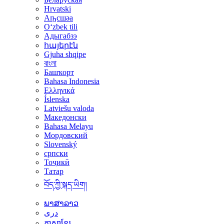
Hrvatski
Аҧсшәа
Oʻzbek tili
Адыгабзэ
հայերէն
Gjuha shqipe
বাংলা
Башҡорт
Bahasa Indonesia
Ελληνικά
Íslenska
Latviešu valoda
Македонски
Bahasa Melayu
Мордовский
Slovenský
српски
Тоҷикӣ
Татар
བོད་ཀྱི་སྐད་ཡིག།
ພາສາລາວ
دری
ភាសាខ្មែរ