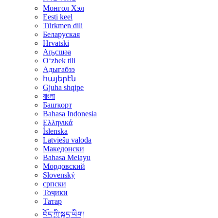
Монгол Хэл
Eesti keel
Türkmen dili
Беларуская
Hrvatski
Аҧсшәа
Oʻzbek tili
Адыгабзэ
հայերէն
Gjuha shqipe
বাংলা
Башҡорт
Bahasa Indonesia
Ελληνικά
Íslenska
Latviešu valoda
Македонски
Bahasa Melayu
Мордовский
Slovenský
српски
Тоҷикӣ
Татар
བོད་ཀྱི་སྐད་ཡིག།