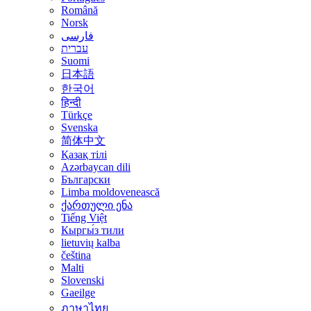
Română
Norsk
فارسی
עברית
Suomi
日本語
한국어
हिन्दी
Türkçe
Svenska
简体中文
Қазақ тілі
Azərbaycan dili
Български
Limba moldovenească
ქართული ენა
Tiếng Việt
Кыргы́з тили
lietuvių kalba
čeština
Malti
Slovenski
Gaeilge
ภาษาไทย