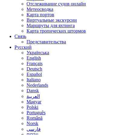
Отслеживание судов онлайн
Метеосводка
Карта портов
Виртуальные экскурсии
Маршруты для яхтинга
Карта тропических штормов
Связь
Представительства
Русский
Українська
English
Français
Deutsch
Español
Italiano
Nederlands
Dansk
العربية
Magyar
Polski
Português
Română
Norsk
فارسی
עברית