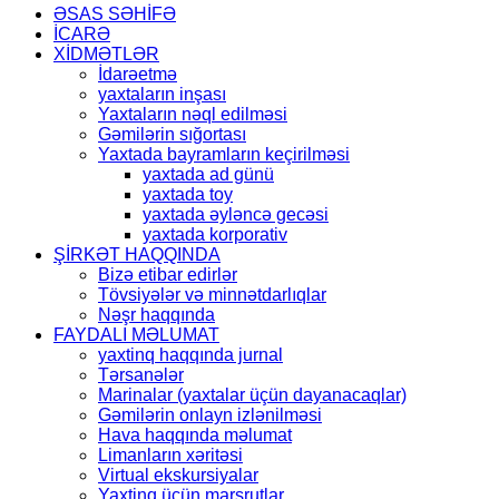
ƏSAS SƏHİFƏ
İCARƏ
XİDMƏTLƏR
İdarəetmə
yaxtaların inşası
Yaxtaların nəql edilməsi
Gəmilərin sığortası
Yaxtada bayramların keçirilməsi
yaxtada ad günü
yaxtada toy
yaxtada əyləncə gecəsi
yaxtada korporativ
ŞİRKƏT HAQQINDA
Bizə etibar edirlər
Tövsiyələr və minnətdarlıqlar
Nəşr haqqında
FAYDALI MƏLUMAT
yaxtinq haqqında jurnal
Tərsanələr
Marinalar (yaxtalar üçün dayanacaqlar)
Gəmilərin onlayn izlənilməsi
Hava haqqında məlumat
Limanların xəritəsi
Virtual ekskursiyalar
Yaxtinq üçün marşrutlar