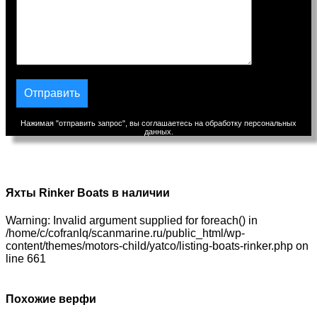
Нажимая "отправить запрос", вы соглашаетесь на обработку персональных
данных.
Строительство
Яхты Rinker Boats в наличии
Warning: Invalid argument supplied for foreach() in
/home/c/cofranlq/scanmarine.ru/public_html/wp-
content/themes/motors-child/yatco/listing-boats-rinker.php on
line 661
Похожие верфи