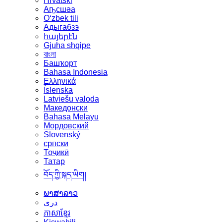
Hrvatski
Аҧсшәа
Oʻzbek tili
Адыгабзэ
հայերէն
Gjuha shqipe
বাংলা
Башҡорт
Bahasa Indonesia
Ελληνικά
Íslenska
Latviešu valoda
Македонски
Bahasa Melayu
Мордовский
Slovenský
српски
Тоҷикӣ
Татар
བོད་ཀྱི་སྐད་ཡིག།
ພາສາລາວ
دری
ភាសាខ្មែរ