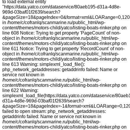
to load external entity
"https://data.yatco.com/dataservice/80aeb195-d31a-4d8e-
969d-03baf01f2639/search?
&pageSize=18&pageIndex=0&format=xml&LOARange=0,120
in /home/c/cofranlq/scanmarine.ru/public_html/wp-
content/themes/motors-child/yatco/listing-boats-rinker.php on
line 608 Notice: Trying to get property 'PageCount' of non-
object in /home/c/cofranlq/scanmarine.ru/public_html/wp-
content/themes/motors-child/yatco/listing-boats-rinker.php on
line 611 Notice: Trying to get property 'RecordCount' of non-
object in /home/c/cofranlq/scanmarine.ru/public_html/wp-
content/themes/motors-child/yatco/listing-boats-rinker.php on
line 613 Warning: simplexml_load_file():
php_network_getaddresses: getaddrinfo failed: Name or
service not known in
/home/c/cofranlq/scanmarine.ru/public_html/wp-
content/themes/motors-child/yatco/listing-boats-rinker.php on
line 622 Warning:
simplexml_load_file(https://data.yatco.com/dataservice/80aeb
d31a-4d8e-969d-03baf01f2639/search?
&pageSize=18&pageIndex=-1&format=xml&LOARange=0,12
failed to open stream: php_network_getaddresses:
getaddrinfo failed: Name or service not known in
/home/c/cofranlq/scanmarine.ru/public_html/wp-
content/themes/motors-child/yatco/listing-boats-rinker.php on