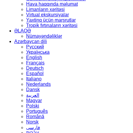
Hava haqqında məlumat
Limanların xəritəsi
Virtual ekskursiyalar
Yaxtinq üçün marşrutlar
Tropik fırtınaların xəritəsi
ƏLAQƏ
Nümayəndəliklər
Azərbaycan dili
Русский
Українська
English
Français
Deutsch
Español
Italiano
Nederlands
Dansk
العربية
Magyar
Polski
Português
Română
Norsk
فارسی
עברית