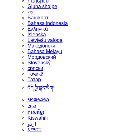
հայերէն
Gjuha shqipe
বাংলা
Башҡорт
Bahasa Indonesia
Ελληνικά
Íslenska
Latviešu valoda
Македонски
Bahasa Melayu
Мордовский
Slovenský
српски
Тоҷикӣ
Татар
བོད་ཀྱི་སྐད་ཡིག།
ພາສາລາວ
دری
ភាសាខ្មែរ
Kiswahili
اردو
አማርኛ