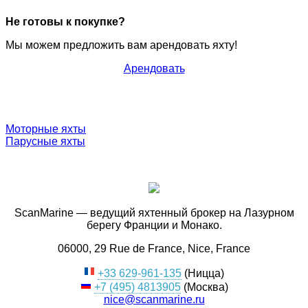
Не готовы к покупке?
Мы можем предложить вам арендовать яхту!
Арендовать
Моторные яхты
Парусные яхты
ScanMarine — ведущий яхтенный брокер на Лазурном
берегу Франции и Монако.
06000, 29 Rue de France, Nice, France
+33 629-961-135
(Ницца)
+7 (495) 4813905
(Москва)
nice@scanmarine.ru