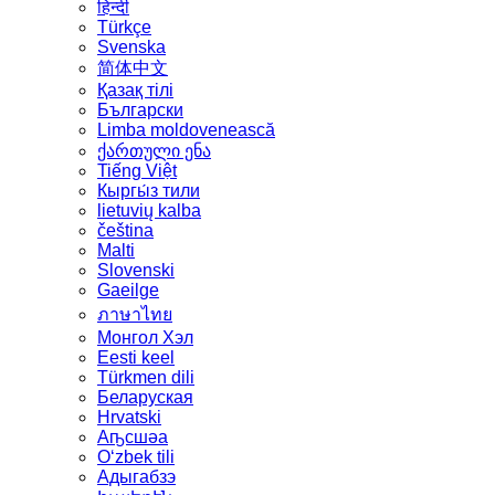
हिन्दी
Türkçe
Svenska
简体中文
Қазақ тілі
Български
Limba moldovenească
ქართული ენა
Tiếng Việt
Кыргы́з тили
lietuvių kalba
čeština
Malti
Slovenski
Gaeilge
ภาษาไทย
Монгол Хэл
Eesti keel
Türkmen dili
Беларуская
Hrvatski
Аҧсшәа
Oʻzbek tili
Адыгабзэ