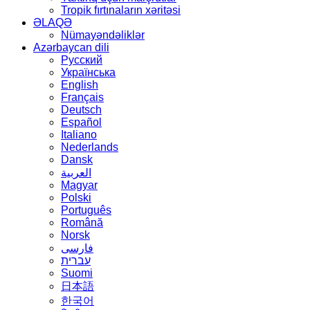
Tropik fırtınaların xəritəsi
ƏLAQƏ
Nümayəndəliklər
Azərbaycan dili
Русский
Українська
English
Français
Deutsch
Español
Italiano
Nederlands
Dansk
العربية
Magyar
Polski
Português
Română
Norsk
فارسی
עברית
Suomi
日本語
한국어