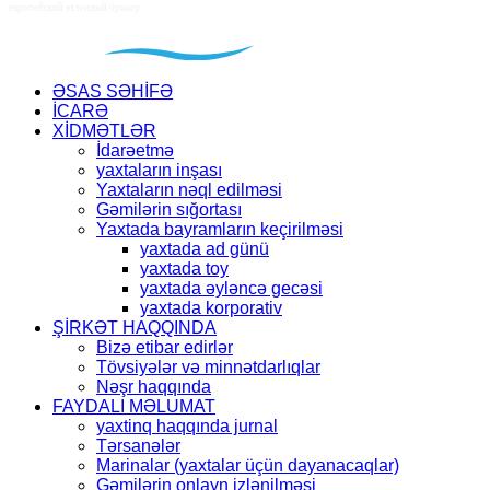
ƏSAS SƏHİFƏ
İCARƏ
XİDMƏTLƏR
İdarəetmə
yaxtaların inşası
Yaxtaların nəql edilməsi
Gəmilərin sığortası
Yaxtada bayramların keçirilməsi
yaxtada ad günü
yaxtada toy
yaxtada əyləncə gecəsi
yaxtada korporativ
ŞİRKƏT HAQQINDA
Bizə etibar edirlər
Tövsiyələr və minnətdarlıqlar
Nəşr haqqında
FAYDALI MƏLUMAT
yaxtinq haqqında jurnal
Tərsanələr
Marinalar (yaxtalar üçün dayanacaqlar)
Gəmilərin onlayn izlənilməsi