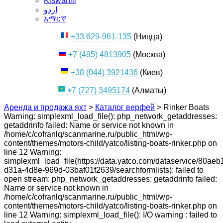
Kiswahili
اردو
አማርኛ
+33 629-961-135
(Ницца)
+7 (495) 4813905
(Москва)
+38 (044) 3921436
(Киев)
+7 (727) 3495174
(Алматы)
Аренда и продажа яхт
>
Каталог верфей
>
Rinker Boats
Warning: simplexml_load_file(): php_network_getaddresses:
getaddrinfo failed: Name or service not known in
/home/c/cofranlq/scanmarine.ru/public_html/wp-
content/themes/motors-child/yatco/listing-boats-rinker.php on
line 12 Warning:
simplexml_load_file(https://data.yatco.com/dataservice/80aeb
d31a-4d8e-969d-03baf01f2639/searchformlists): failed to
open stream: php_network_getaddresses: getaddrinfo failed:
Name or service not known in
/home/c/cofranlq/scanmarine.ru/public_html/wp-
content/themes/motors-child/yatco/listing-boats-rinker.php on
line 12 Warning: simplexml_load_file(): I/O warning : failed to