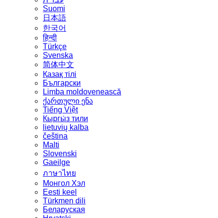
Suomi
日本語
한국어
हिन्दी
Türkçe
Svenska
简体中文
Қазақ тілі
Български
Limba moldovenească
ქართული ენა
Tiếng Việt
Кыргы́з тили
lietuvių kalba
čeština
Malti
Slovenski
Gaeilge
ภาษาไทย
Монгол Хэл
Eesti keel
Türkmen dili
Беларуская