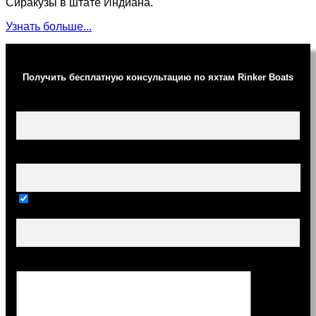
Сиракузы в штате Индиана.
Узнать больше...
Получить бесплатную консультацию по яхтам Rinker Boats
Ваше имя (обязательно)
Ваш e-mail (обязательно)
Тема
Сообщение