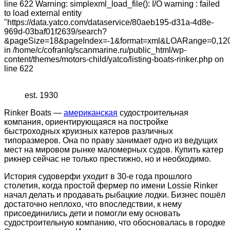
line 622 Warning: simplexml_load_file(): I/O warning : failed
to load external entity
"https://data.yatco.com/dataservice/80aeb195-d31a-4d8e-
969d-03baf01f2639/search?
&pageSize=18&pageIndex=-1&format=xml&LOARange=0,12
in /home/c/cofranlq/scanmarine.ru/public_html/wp-
content/themes/motors-child/yatco/listing-boats-rinker.php on
line 622
est. 1930
Rinker Boats —
американская
судостроительная
компания, ориентирующаяся на постройке
быстроходных круизных катеров различных
типоразмеров. Она по праву занимает одно из ведущих
мест на мировом рынке маломерных судов. Купить катер
рикнер сейчас не только престижно, но и необходимо.
История судоверфи уходит в 30-е года прошлого
столетия, когда простой фермер по имени Lossie Rinker
начал делать и продавать рыбацкие лодки. Бизнес пошёл
достаточно неплохо, что впоследствии, к нему
присоединились дети и помогли ему основать
судостроительную компанию, что обосновалась в городке