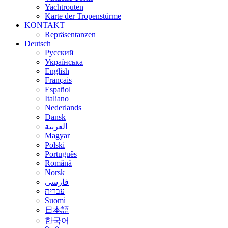
Yachtrouten
Karte der Tropenstürme
KONTAKT
Repräsentanzen
Deutsch
Русский
Українська
English
Français
Español
Italiano
Nederlands
Dansk
العربية
Magyar
Polski
Português
Română
Norsk
فارسی
עברית
Suomi
日本語
한국어