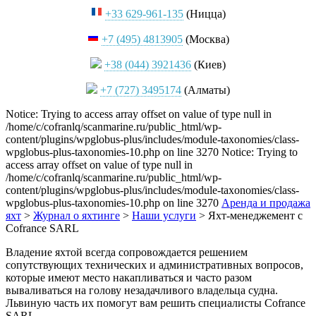
+33 629-961-135
(Ницца)
+7 (495) 4813905
(Москва)
+38 (044) 3921436
(Киев)
+7 (727) 3495174
(Алматы)
Notice: Trying to access array offset on value of type null in
/home/c/cofranlq/scanmarine.ru/public_html/wp-
content/plugins/wpglobus-plus/includes/module-taxonomies/class-
wpglobus-plus-taxonomies-10.php on line 3270 Notice: Trying to
access array offset on value of type null in
/home/c/cofranlq/scanmarine.ru/public_html/wp-
content/plugins/wpglobus-plus/includes/module-taxonomies/class-
wpglobus-plus-taxonomies-10.php on line 3270
Аренда и продажа
яхт
>
Журнал о яхтинге
>
Наши услуги
>
Яхт-менеджемент с
Cofrance SARL
Владение яхтой всегда сопровождается решением
сопутствующих технических и административных вопросов,
которые имеют место накапливаться и часто разом
вываливаться на голову незадачливого владельца судна.
Львиную часть их помогут вам решить специалисты Cofrance
SARL.