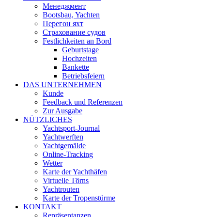
Менеджмент
Bootsbau, Yachten
Перегон яхт
Страхование судов
Festlichkeiten an Bord
Geburtstage
Hochzeiten
Bankette
Betriebsfeiern
DAS UNTERNEHMEN
Kunde
Feedback und Referenzen
Zur Ausgabe
NÜTZLICHES
Yachtsport-Journal
Yachtwerften
Yachtgemälde
Online-Tracking
Wetter
Karte der Yachthäfen
Virtuelle Törns
Yachtrouten
Karte der Tropenstürme
KONTAKT
Repräsentanzen