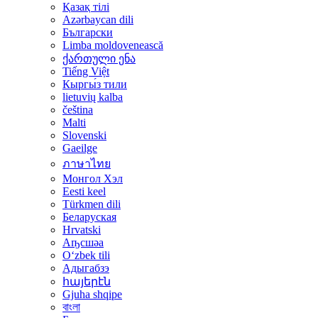
Қазақ тілі
Azərbaycan dili
Български
Limba moldovenească
ქართული ენა
Tiếng Việt
Кыргы́з тили
lietuvių kalba
čeština
Malti
Slovenski
Gaeilge
ภาษาไทย
Монгол Хэл
Eesti keel
Türkmen dili
Беларуская
Hrvatski
Аҧсшәа
Oʻzbek tili
Адыгабзэ
հայերէն
Gjuha shqipe
বাংলা