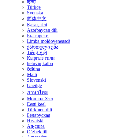
हिन्दी
Türkçe
Svenska
简体中文
Қазақ тілі
Azərbaycan dili
Български
Limba moldovenească
ქართული ენა
Tiếng Việt
Кыргы́з тили
lietuvių kalba
čeština
Malti
Slovenski
Gaeilge
ภาษาไทย
Монгол Хэл
Eesti keel
Türkmen dili
Беларуская
Hrvatski
Аҧсшәа
Oʻzbek tili