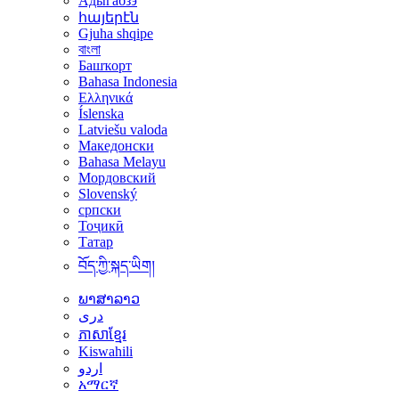
Адыгабзэ
հայերէն
Gjuha shqipe
বাংলা
Башҡорт
Bahasa Indonesia
Ελληνικά
Íslenska
Latviešu valoda
Македонски
Bahasa Melayu
Мордовский
Slovenský
српски
Тоҷикӣ
Татар
བོད་ཀྱི་སྐད་ཡིག།
ພາສາລາວ
دری
ភាសាខ្មែរ
Kiswahili
اردو
አማርኛ