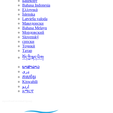
Башҡорт
Bahasa Indonesia
Ελληνικά
Íslenska
Latviešu valoda
Македонски
Bahasa Melayu
Мордовский
Slovenský
српски
Тоҷикӣ
Татар
བོད་ཀྱི་སྐད་ཡིག།
ພາສາລາວ
دری
ភាសាខ្មែរ
Kiswahili
اردو
አማርኛ