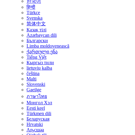
한국어
हिन्दी
Türkçe
Svenska
简体中文
Қазақ тілі
Azərbaycan dili
Български
Limba moldovenească
ქართული ენა
Tiếng Việt
Кыргы́з тили
lietuvių kalba
čeština
Malti
Slovenski
Gaeilge
ภาษาไทย
Монгол Хэл
Eesti keel
Türkmen dili
Беларуская
Hrvatski
Аҧсшәа