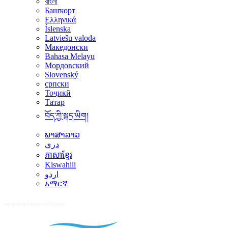
বাংলা
Башҡорт
Ελληνικά
Íslenska
Latviešu valoda
Македонски
Bahasa Melayu
Мордовский
Slovenský
српски
Тоҷикӣ
Татар
བོད་ཀྱི་སྐད་ཡིག།
ພາສາລາວ
دری
ភាសាខ្មែរ
Kiswahili
اردو
አማርኛ