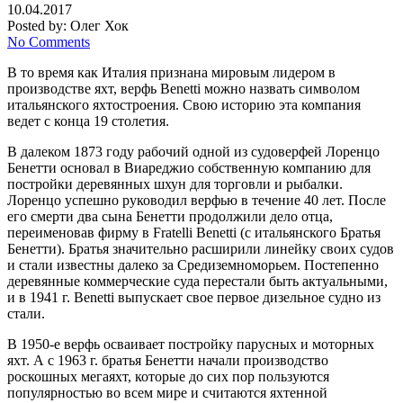
10.04.2017
Posted by:
Олег Хок
No Comments
В то время как Италия признана мировым лидером в
производстве яхт, верфь Benetti можно назвать символом
итальянского яхтостроения. Свою историю эта компания
ведет с конца 19 столетия.
В далеком 1873 году рабочий одной из судоверфей Лоренцо
Бенетти основал в Виареджио собственную компанию для
постройки деревянных шхун для торговли и рыбалки.
Лоренцо успешно руководил верфью в течение 40 лет. После
его смерти два сына Бенетти продолжили дело отца,
переименовав фирму в Fratelli Benetti (с итальянского Братья
Бенетти). Братья значительно расширили линейку своих судов
и стали известны далеко за Средиземноморьем. Постепенно
деревянные коммерческие суда перестали быть актуальными,
и в 1941 г. Benetti выпускает свое первое дизельное судно из
стали.
В 1950-е верфь осваивает постройку парусных и моторных
яхт. А с 1963 г. братья Бенетти начали производство
роскошных мегаяхт, которые до сих пор пользуются
популярностью во всем мире и считаются яхтенной