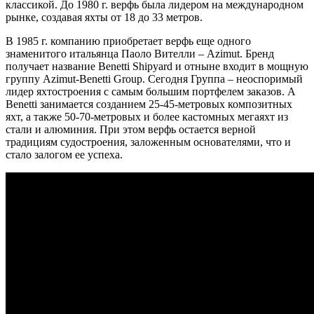
классикой. До 1980 г. верфь была лидером на международном
рынке, создавая яхты от 18 до 33 метров.
В 1985 г. компанию приобретает верфь еще одного
знаменитого итальянца Паоло Вителли – Azimut. Бренд
получает название Benetti Shipyard и отныне входит в мощную
группу Azimut-Benetti Group. Сегодня Группа – неоспоримый
лидер яхтостроения с самым большим портфелем заказов. А
Benetti занимается созданием 25-45-метровых композитных
яхт, а также 50-70-метровых и более кастомных мегаяхт из
стали и алюминия. При этом верфь остается верной
традициям судостроения, заложенным основателями, что и
стало залогом ее успеха.