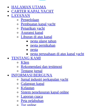
HALAMAN UTAMA
CARTER KAPAL YACHT
LAYANAN
Pengelolaan
Pembuatan kapal yacht
Penarikan yacht
Asuransi kapal
Liburan di atas kapal
pesta ulang tahun
pesta pernikahan
pesta
pesta perusahaan di atas kapal yacht
TENTANG KAMI
Klien
Rekomendasi dan testimoni
Tentang jurnal
INFORMASI BERGUNA
Jurnal industri perkapalan yacht
Galangan kapal
Kelautan
Sistem penelusuran kapal online
Laporan cuaca
Peta pelabuhan
Tur online