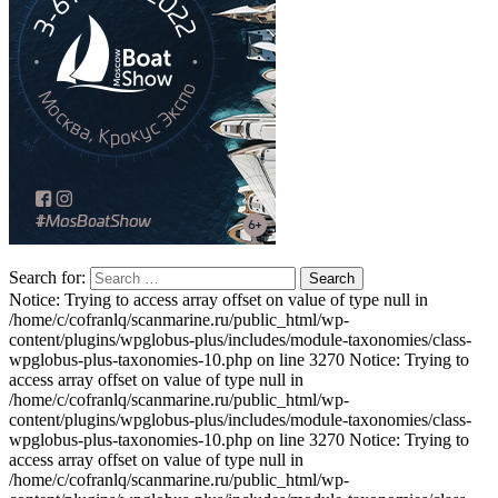
Search for:
Notice: Trying to access array offset on value of type null in /home/c/cofranlq/scanmarine.ru/public_html/wp-content/plugins/wpglobus-plus/includes/module-taxonomies/class-wpglobus-plus-taxonomies-10.php on line 3270 Notice: Trying to access array offset on value of type null in /home/c/cofranlq/scanmarine.ru/public_html/wp-content/plugins/wpglobus-plus/includes/module-taxonomies/class-wpglobus-plus-taxonomies-10.php on line 3270 Notice: Trying to access array offset on value of type null in /home/c/cofranlq/scanmarine.ru/public_html/wp-content/plugins/wpglobus-plus/includes/module-taxonomies/class-wpglobus-plus-taxonomies-10.php on line 3270 Notice: Trying to access array offset on value of type null in /home/c/cofranlq/scanmarine.ru/public_html/wp-content/plugins/wpglobus-plus/includes/module-taxonomies/class-wpglobus-plus-taxonomies-10.php on line 3270 Notice: Trying to access array offset on value of type null in /home/c/cofranlq/scanmarine.ru/public_html/wp-content/plugins/wpglobus-plus/includes/module-taxonomies/class-wpglobus-plus-taxonomies-10.php on line 3270 Notice: Trying to access array offset on value of type null in /home/c/cofranlq/scanmarine.ru/public_html/wp-content/plugins/wpglobus-plus/includes/module-taxonomies/class-wpglobus-plus-taxonomies-10.php on line 3270 Notice: Trying to access array offset on value of type null in /home/c/cofranlq/scanmarine.ru/public_html/wp-content/plugins/wpglobus-plus/includes/module-taxonomies/class-wpglobus-plus-taxonomies-10.php on line 3270 Notice: Trying to access array offset on value of type null in /home/c/cofranlq/scanmarine.ru/public_html/wp-content/plugins/wpglobus-plus/includes/module-taxonomies/class-wpglobus-plus-taxonomies-10.php on line 3270 Notice: Trying to access array offset on value of type null in /home/c/cofranlq/scanmarine.ru/public_html/wp-content/plugins/wpglobus-plus/includes/module-taxonomies/class-wpglobus-plus-taxonomies-10.php on line 3270 Notice: Trying to access array offset on value of type null in /home/c/cofranlq/scanmarine.ru/public_html/wp-content/plugins/wpglobus-plus/includes/module-taxonomies/class-wpglobus-plus-taxonomies-10.php on line 3270 Notice: Trying to access array offset on value of type null in /home/c/cofranlq/scanmarine.ru/public_html/wp-content/plugins/wpglobus-plus/includes/module-taxonomies/class-wpglobus-plus-taxonomies-10.php on line 3270 Notice: Trying to access array offset on value of type null in /home/c/cofranlq/scanmarine.ru/public_html/wp-content/plugins/wpglobus-plus/includes/module-taxonomies/class-wpglobus-plus-taxonomies-10.php on line 3270 Notice: Trying to access array offset on value of type null in /home/c/cofranlq/scanmarine.ru/public_html/wp-content/plugins/wpglobus-plus/includes/module-taxonomies/class-wpglobus-plus-taxonomies-10.php on line 3270 Notice: Trying to access array offset on value of type null in /home/c/cofranlq/scanmarine.ru/public_html/wp-content/plugins/wpglobus-plus/includes/module-taxonomies/class-wpglobus-plus-taxonomies-10.php on line 3270 Notice: Trying to access array offset on value of type null in /home/c/cofranlq/scanmarine.ru/public_html/wp-content/plugins/wpglobus-plus/includes/module-taxonomies/class-wpglobus-plus-taxonomies-10.php on line 3270 Notice: Trying to access array offset on value of type null in /home/c/cofranlq/scanmarine.ru/public_html/wp-content/plugins/wpglobus-plus/includes/module-taxonomies/class-wpglobus-plus-taxonomies-10.php on line 3270 Notice: Trying to access array offset on value of type null in /home/c/cofranlq/scanmarine.ru/public_html/wp-content/plugins/wpglobus-plus/includes/module-taxonomies/class-wpglobus-plus-taxonomies-10.php on line 3270 Notice: Trying to access array offset on value of type null in /home/c/cofranlq/scanmarine.ru/public_html/wp-content/plugins/wpglobus-plus/includes/module-taxonomies/class-wpglobus-plus-taxonomies-10.php on line 3270 Notice: Trying to access array offset on value of type null in /home/c/cofranlq/scanmarine.ru/public_html/wp-content/plugins/wpglobus-plus/includes/module-taxonomies/class-wpglobus-plus-taxonomies-10.php on line 3270 Notice: Trying to access array offset on value of type null in /home/c/cofranlq/scanmarine.ru/public_html/wp-content/plugins/wpglobus-plus/includes/module-taxonomies/class-wpglobus-plus-taxonomies-10.php on line 3270 Notice: Trying to access array offset on value of type null in /home/c/cofranlq/scanmarine.ru/public_html/wp-content/plugins/wpglobus-plus/includes/module-taxonomies/class-wpglobus-plus-taxonomies-10.php on line 3270 Notice: Trying to access array offset on value of type null in /home/c/cofranlq/scanmarine.ru/public_html/wp-content/plugins/wpglobus-plus/includes/module-taxonomies/class-wpglobus-plus-taxonomies-10.php on line 3270 Notice: Trying to access array offset on value of type null in /home/c/cofranlq/scanmarine.ru/public_html/wp-content/plugins/wpglobus-plus/includes/module-taxonomies/class-wpglobus-plus-taxonomies-10.php on line 3270 Notice: Trying to access array offset on value of type null in /home/c/cofranlq/scanmarine.ru/public_html/wp-content/plugins/wpglobus-plus/includes/module-taxonomies/class-wpglobus-plus-taxonomies-10.php on line 3270 Notice: Trying to access array offset on value of type null in /home/c/cofranlq/scanmarine.ru/public_html/wp-content/plugins/wpglobus-plus/includes/module-taxonomies/class-wpglobus-plus-taxonomies-10.php on line 3270 Notice: Trying to access array offset on value of type null in /home/c/cofranlq/scanmarine.ru/public_html/wp-content/plugins/wpglobus-plus/includes/module-taxonomies/class-wpglobus-plus-taxonomies-10.php on line 3270 Notice: Trying to access array offset on value of type null in /home/c/cofranlq/scanmarine.ru/public_html/wp-content/plugins/wpglobus-plus/includes/module-taxonomies/class-wpglobus-plus-taxonomies-10.php on line 3270 Notice: Trying to access array offset on value of type null in /home/c/cofranlq/scanmarine.ru/public_html/wp-content/plugins/wpglobus-plus/includes/module-taxonomies/class-wpglobus-plus-taxonomies-10.php on line 3270 Notice: Trying to access array offset on value of type null in /home/c/cofranlq/scanmarine.ru/public_html/wp-content/plugins/wpglobus-plus/includes/module-taxonomies/class-wpglobus-plus-taxonomies-10.php on line 3270 Notice: Trying to access array offset on value of type null in /home/c/cofranlq/scanmarine.ru/public_html/wp-content/plugins/wpglobus-plus/includes/module-taxonomies/class-wpglobus-plus-taxonomies-10.php on line 3270 Notice: Trying to access array offset on value of type null in /home/c/cofranlq/scanmarine.ru/public_html/wp-content/plugins/wpglobus-plus/includes/module-taxonomies/class-wpglobus-plus-taxonomies-10.php on line 3270 Notice: Trying to access array offset on value of type null in /home/c/cofranlq/scanmarine.ru/public_html/wp-content/plugins/wpglobus-plus/includes/module-taxonomies/class-wpglobus-plus-taxonomies-10.php on line 3270 Notice: Trying to access array offset on value of type null in /home/c/cofranlq/scanmarine.ru/public_html/wp-content/plugins/wpglobus-plus/includes/module-taxonomies/class-wpglobus-plus-taxonomies-10.php on line 3270 Notice: Trying to access array offset on value of type null in /home/c/cofranlq/scanmarine.ru/public_html/wp-content/plugins/wpglobus-plus/includes/module-taxonomies/class-wpglobus-plus-taxonomies-10.php on line 3270 Notice: Trying to access array offset on value of type null in /home/c/cofranlq/scanmarine.ru/public_html/wp-content/plugins/wpglobus-plus/includes/module-taxonomies/class-wpglobus-plus-taxonomies-10.php on line 3270 Notice: Trying to access array offset on value of type null in /home/c/cofranlq/scanmarine.ru/public_html/wp-content/plugins/wpglobus-plus/includes/module-taxonomies/class-wpglobus-plus-taxonomies-10.php on line 3270 Notice: Trying to access array offset on value of type null in /home/c/cofranlq/scanmarine.ru/public_html/wp-content/plugins/wpglobus-plus/includes/module-taxonomies/class-wpglobus-plus-taxonomies-10.php on line 3270 Notice: Trying to access array offset on value of type null in /home/c/cofranlq/scanmarine.ru/public_html/wp-content/plugins/wpglobus-plus/includes/module-taxonomies/class-wpglobus-plus-taxonomies-10.php on line 3270 Notice: Trying to access array offset on value of type null in /home/c/cofranlq/scanmarine.ru/public_html/wp-content/plugins/wpglobus-plus/includes/module-taxonomies/class-wpglobus-plus-taxonomies-10.php on line 3270 Notice: Trying to access array offset on value of type null in /home/c/cofranlq/scanmarine.ru/public_html/wp-content/plugins/wpglobus-plus/includes/module-taxonomies/class-wpglobus-plus-taxonomies-10.php on line 3270 Notice: Trying to access array offset on value of type null in /home/c/cofranlq/scanmarine.ru/public_html/wp-content/plugins/wpglobus-plus/includes/module-taxonomies/class-wpglobus-plus-taxonomies-10.php on line 3270 Notice: Trying to access array offset on value of type null in /home/c/cofranlq/scanmarine.ru/public_html/wp-content/plugins/wpglobus-plus/includes/module-taxonomies/class-wpglobus-plus-taxonomies-10.php on line 3270 Notice: Trying to access array offset on value of type null in /home/c/cofranlq/scanmarine.ru/public_html/wp-content/plugins/wpglobus-plus/includes/module-taxonomies/class-wpglobus-plus-taxonomies-10.php on line 3270 Notice: Trying to access array offset on value of type null in /home/c/cofranlq/scanmarine.ru/public_html/wp-content/plugins/wpglobus-plus/includes/module-taxonomies/class-wpglobus-plus-taxonomies-10.php on line 3270 Notice: Trying to access array offset on value of type null in /home/c/cofranlq/scanmarine.ru/public_html/wp-content/plugins/wpglobus-plus/includes/module-taxonomies/class-wpglobus-plus-taxonomies-10.php on line 3270 Notice: Trying to access array offset on value of type null in /home/c/cofranlq/scanmarine.ru/public_html/wp-content/plugins/wpglobus-plus/includes/module-taxonomies/class-wpglobus-plus-taxonomies-10.php on line 3270 Notice: Trying to