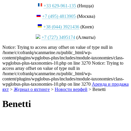
+33 629-961-135
(Ницца)
+7 (495) 4813905
(Москва)
+38 (044) 3921436
(Киев)
+7 (727) 3495174
(Алматы)
Notice: Trying to access array offset on value of type null in
/home/c/cofranlq/scanmarine.ru/public_html/wp-
content/plugins/wpglobus-plus/includes/module-taxonomies/class-
wpglobus-plus-taxonomies-10.php on line 3270 Notice: Trying to
access array offset on value of type null in
/home/c/cofranlq/scanmarine.ru/public_html/wp-
content/plugins/wpglobus-plus/includes/module-taxonomies/class-
wpglobus-plus-taxonomies-10.php on line 3270
Аренда и продажа
яхт
>
Журнал о яхтинге
>
Новости верфей
>
Benetti
Benetti