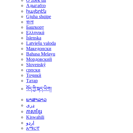
Oʻzbek tili
Адыгабзэ
հայերէն
Gjuha shqipe
বাংলা
Башҡорт
Ελληνικά
Íslenska
Latviešu valoda
Македонски
Bahasa Melayu
Мордовский
Slovenský
српски
Тоҷикӣ
Татар
བོད་ཀྱི་སྐད་ཡིག།
ພາສາລາວ
دری
ភាសាខ្មែរ
Kiswahili
اردو
አማርኛ