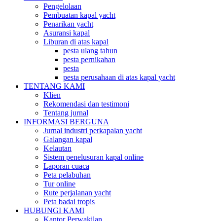
Pengelolaan
Pembuatan kapal yacht
Penarikan yacht
Asuransi kapal
Liburan di atas kapal
pesta ulang tahun
pesta pernikahan
pesta
pesta perusahaan di atas kapal yacht
TENTANG KAMI
Klien
Rekomendasi dan testimoni
Tentang jurnal
INFORMASI BERGUNA
Jurnal industri perkapalan yacht
Galangan kapal
Kelautan
Sistem penelusuran kapal online
Laporan cuaca
Peta pelabuhan
Tur online
Rute perjalanan yacht
Peta badai tropis
HUBUNGI KAMI
Kantor Perwakilan