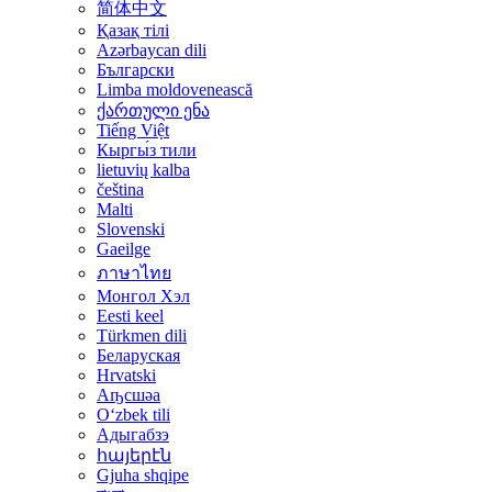
简体中文
Қазақ тілі
Azərbaycan dili
Български
Limba moldovenească
ქართული ენა
Tiếng Việt
Кыргы́з тили
lietuvių kalba
čeština
Malti
Slovenski
Gaeilge
ภาษาไทย
Монгол Хэл
Eesti keel
Türkmen dili
Беларуская
Hrvatski
Аҧсшәа
Oʻzbek tili
Адыгабзэ
հայերէն
Gjuha shqipe