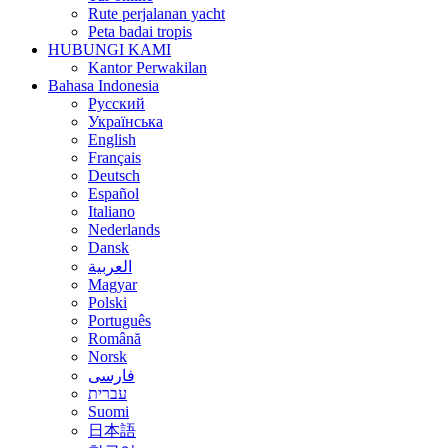
Rute perjalanan yacht
Peta badai tropis
HUBUNGI KAMI
Kantor Perwakilan
Bahasa Indonesia
Русский
Українська
English
Français
Deutsch
Español
Italiano
Nederlands
Dansk
العربية
Magyar
Polski
Português
Română
Norsk
فارسی
עברית
Suomi
日本語