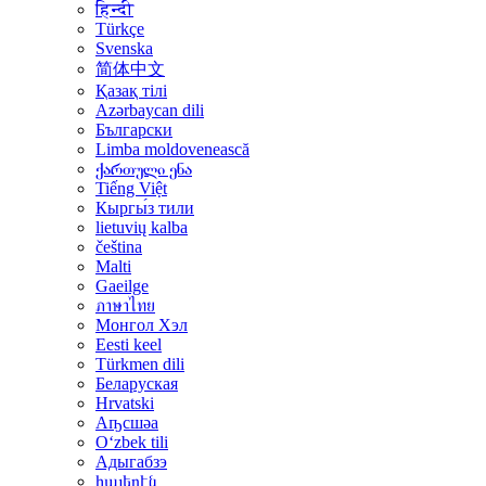
हिन्दी
Türkçe
Svenska
简体中文
Қазақ тілі
Azərbaycan dili
Български
Limba moldovenească
ქართული ენა
Tiếng Việt
Кыргы́з тили
lietuvių kalba
čeština
Malti
Gaeilge
ภาษาไทย
Монгол Хэл
Eesti keel
Türkmen dili
Беларуская
Hrvatski
Аҧсшәа
Oʻzbek tili
Адыгабзэ
հայերէն