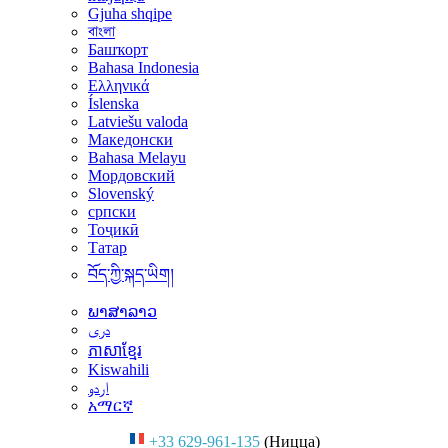
Gjuha shqipe
বাংলা
Башҡорт
Bahasa Indonesia
Ελληνικά
Íslenska
Latviešu valoda
Македонски
Bahasa Melayu
Мордовский
Slovenský
српски
Тоҷикӣ
Татар
བོད་ཀྱི་སྐད་ཡིག།
ພາສາລາວ
دری
ភាសាខ្មែរ
Kiswahili
اردو
አማርኛ
+33 629-961-135
(Ницца)