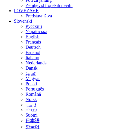
Poti za jahting
Zemljevid tropskih neviht
POVEZAVE
Predstavništva
Slovenski
Русский
Українська
English
Français
Deutsch
Español
Italiano
Nederlands
Dansk
العربية
Magyar
Polski
Português
Română
Norsk
فارسی
עברית
Suomi
日本語
한국어