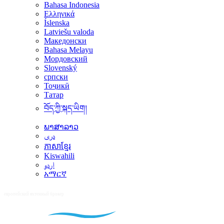
Bahasa Indonesia
Ελληνικά
Íslenska
Latviešu valoda
Македонски
Bahasa Melayu
Мордовский
Slovenský
српски
Тоҷикӣ
Татар
བོད་ཀྱི་སྐད་ཡིག།
ພາສາລາວ
دری
ភាសាខ្មែរ
Kiswahili
اردو
አማርኛ