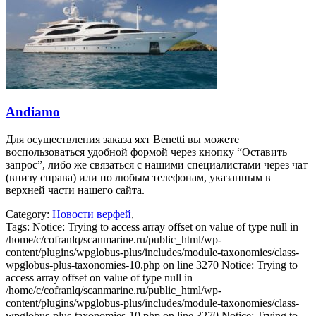
Andiamo
Для осуществления заказа яхт Benetti вы можете
воспользоваться удобной формой через кнопку “Оставить
запрос”, либо же связаться с нашими специалистами через чат
(внизу справа) или по любым телефонам, указанным в
верхней части нашего сайта.
Category:
Новости верфей
,
Tags:
Notice: Trying to access array offset on value of type null in
/home/c/cofranlq/scanmarine.ru/public_html/wp-
content/plugins/wpglobus-plus/includes/module-taxonomies/class-
wpglobus-plus-taxonomies-10.php on line 3270 Notice: Trying to
access array offset on value of type null in
/home/c/cofranlq/scanmarine.ru/public_html/wp-
content/plugins/wpglobus-plus/includes/module-taxonomies/class-
wpglobus-plus-taxonomies-10.php on line 3270 Notice: Trying to