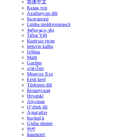
简体中文
Қазақ тілі
Azərbaycan dili
Български
Limba moldovenească
ქართული ენა
Tiếng Việt
Кыргы́з тили
lietuvių kalba
čeština
Malti
Gaeilge
ภาษาไทย
Монгол Хэл
Eesti keel
Türkmen dili
Беларуская
Hrvatski
Аҧсшәа
Oʻzbek tili
Адыгабзэ
հայերէն
Gjuha shqipe
বাংলা
Башҡорт