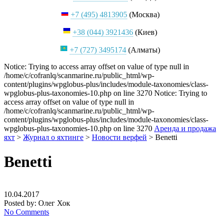
+7 (495) 4813905
(Москва)
+38 (044) 3921436
(Киев)
+7 (727) 3495174
(Алматы)
Notice: Trying to access array offset on value of type null in
/home/c/cofranlq/scanmarine.ru/public_html/wp-
content/plugins/wpglobus-plus/includes/module-taxonomies/class-
wpglobus-plus-taxonomies-10.php on line 3270 Notice: Trying to
access array offset on value of type null in
/home/c/cofranlq/scanmarine.ru/public_html/wp-
content/plugins/wpglobus-plus/includes/module-taxonomies/class-
wpglobus-plus-taxonomies-10.php on line 3270
Аренда и продажа
яхт
>
Журнал о яхтинге
>
Новости верфей
>
Benetti
Benetti
10.04.2017
Posted by:
Олег Хок
No Comments