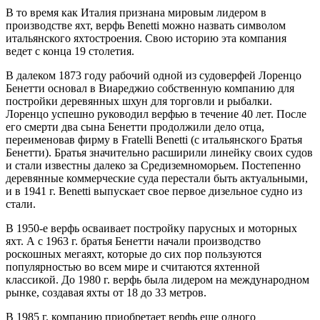
В то время как Италия признана мировым лидером в
производстве яхт, верфь Benetti можно назвать символом
итальянского яхтостроения. Свою историю эта компания
ведет с конца 19 столетия.
В далеком 1873 году рабочий одной из судоверфей Лоренцо
Бенетти основал в Виареджио собственную компанию для
постройки деревянных шхун для торговли и рыбалки.
Лоренцо успешно руководил верфью в течение 40 лет. После
его смерти два сына Бенетти продолжили дело отца,
переименовав фирму в Fratelli Benetti (с итальянского Братья
Бенетти). Братья значительно расширили линейку своих судов
и стали известны далеко за Средиземноморьем. Постепенно
деревянные коммерческие суда перестали быть актуальными,
и в 1941 г. Benetti выпускает свое первое дизельное судно из
стали.
В 1950-е верфь осваивает постройку парусных и моторных
яхт. А с 1963 г. братья Бенетти начали производство
роскошных мегаяхт, которые до сих пор пользуются
популярностью во всем мире и считаются яхтенной
классикой. До 1980 г. верфь была лидером на международном
рынке, создавая яхты от 18 до 33 метров.
В 1985 г. компанию приобретает верфь еще одного