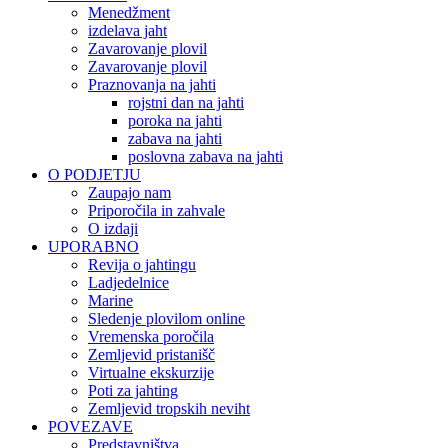
Menedžment
izdelava jaht
Zavarovanje plovil
Zavarovanje plovil
Praznovanja na jahti
rojstni dan na jahti
poroka na jahti
zabava na jahti
poslovna zabava na jahti
O PODJETJU
Zaupajo nam
Priporočila in zahvale
O izdaji
UPORABNO
Revija o jahtingu
Ladjedelnice
Marine
Sledenje plovilom online
Vremenska poročila
Zemljevid pristanišč
Virtualne ekskurzije
Poti za jahting
Zemljevid tropskih neviht
POVEZAVE
Predstavništva