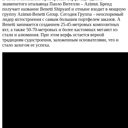
знаменитого итальянца Паоло Вителли – Azimut. Бренд
получает название Benetti Shipyard и отныне входит в мощную
группу Azimut-Benetti Group. Сегодня Группа – неоспоримый
лидер яхтостроения с самым большим портфелем заказов. А
Benetti занимается созданием 25-45-метровых композитных
яхт, а также 50-70-метровых и более кастомных мегаяхт из
стали и алюминия. При этом верфь остается верной
традициям судостроения, заложенным основателями, что и
стало залогом ее успеха.