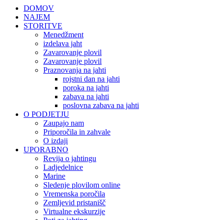
DOMOV
NAJEM
STORITVE
Menedžment
izdelava jaht
Zavarovanje plovil
Zavarovanje plovil
Praznovanja na jahti
rojstni dan na jahti
poroka na jahti
zabava na jahti
poslovna zabava na jahti
O PODJETJU
Zaupajo nam
Priporočila in zahvale
O izdaji
UPORABNO
Revija o jahtingu
Ladjedelnice
Marine
Sledenje plovilom online
Vremenska poročila
Zemljevid pristanišč
Virtualne ekskurzije