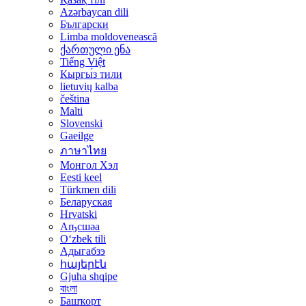
Azərbaycan dili
Български
Limba moldovenească
ქართული ენა
Tiếng Việt
Кыргы́з тили
lietuvių kalba
čeština
Malti
Slovenski
Gaeilge
ภาษาไทย
Монгол Хэл
Eesti keel
Türkmen dili
Беларуская
Hrvatski
Аҧсшәа
Oʻzbek tili
Адыгабзэ
հայերէն
Gjuha shqipe
বাংলা
Башҡорт