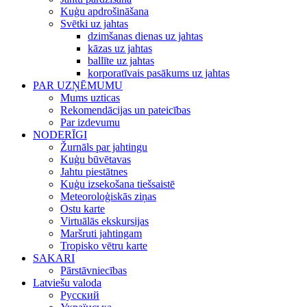
Kuģu apdrošināšana
Svētki uz jahtas
dzimšanas dienas uz jahtas
kāzas uz jahtas
ballīte uz jahtas
korporatīvais pasākums uz jahtas
PAR UZŅĒMUMU
Mums uzticas
Rekomendācijas un pateicības
Par izdevumu
NODERĪGI
Žurnāls par jahtingu
Kuģu būvētavas
Jahtu piestātnes
Kuģu izsekošana tiešsaistē
Meteoroloģiskās ziņas
Ostu karte
Virtuālās ekskursijas
Maršruti jahtingam
Tropisko vētru karte
SAKARI
Pārstāvniecības
Latviešu valoda
Русский