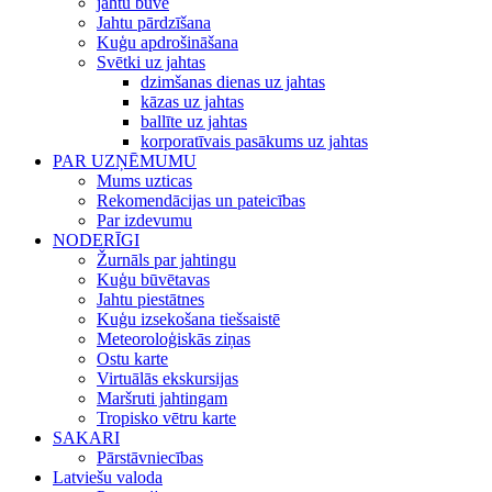
jahtu būve
Jahtu pārdzīšana
Kuģu apdrošināšana
Svētki uz jahtas
dzimšanas dienas uz jahtas
kāzas uz jahtas
ballīte uz jahtas
korporatīvais pasākums uz jahtas
PAR UZŅĒMUMU
Mums uzticas
Rekomendācijas un pateicības
Par izdevumu
NODERĪGI
Žurnāls par jahtingu
Kuģu būvētavas
Jahtu piestātnes
Kuģu izsekošana tiešsaistē
Meteoroloģiskās ziņas
Ostu karte
Virtuālās ekskursijas
Maršruti jahtingam
Tropisko vētru karte
SAKARI
Pārstāvniecības
Latviešu valoda