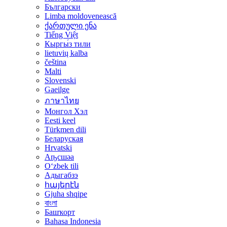
Български
Limba moldovenească
ქართული ენა
Tiếng Việt
Кыргы́з тили
lietuvių kalba
čeština
Malti
Slovenski
Gaeilge
ภาษาไทย
Монгол Хэл
Eesti keel
Türkmen dili
Беларуская
Hrvatski
Аҧсшәа
Oʻzbek tili
Адыгабзэ
հայերէն
Gjuha shqipe
বাংলা
Башҡорт
Bahasa Indonesia