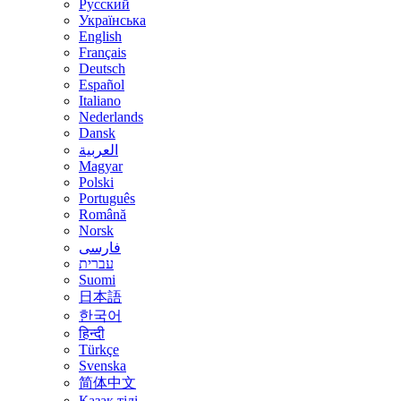
Русский
Українська
English
Français
Deutsch
Español
Italiano
Nederlands
Dansk
العربية
Magyar
Polski
Português
Română
Norsk
فارسی
עברית
Suomi
日本語
한국어
हिन्दी
Türkçe
Svenska
简体中文
Қазақ тілі