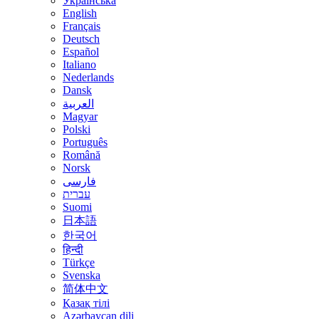
Українська
English
Français
Deutsch
Español
Italiano
Nederlands
Dansk
العربية
Magyar
Polski
Português
Română
Norsk
فارسی
עברית
Suomi
日本語
한국어
हिन्दी
Türkçe
Svenska
简体中文
Қазақ тілі
Azərbaycan dili