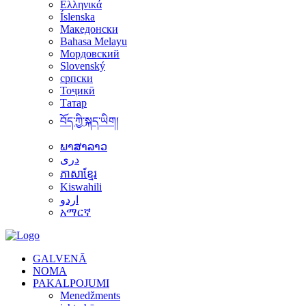
Ελληνικά
Íslenska
Македонски
Bahasa Melayu
Мордовский
Slovenský
српски
Тоҷикӣ
Татар
བོད་ཀྱི་སྐད་ཡིག།
ພາສາລາວ
دری
ភាសាខ្មែរ
Kiswahili
اردو
አማርኛ
GALVENĀ
NOMA
PAKALPOJUMI
Menedžments