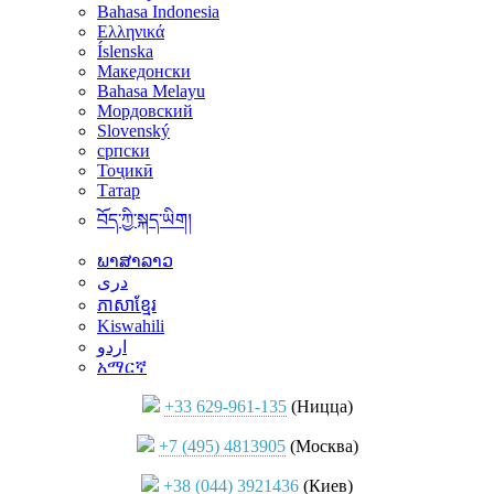
Bahasa Indonesia
Ελληνικά
Íslenska
Македонски
Bahasa Melayu
Мордовский
Slovenský
српски
Тоҷикӣ
Татар
བོད་ཀྱི་སྐད་ཡིག།
ພາສາລາວ
دری
ភាសាខ្មែរ
Kiswahili
اردو
አማርኛ
+33 629-961-135
(Ницца)
+7 (495) 4813905
(Москва)
+38 (044) 3921436
(Киев)