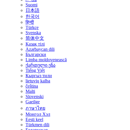
Suomi
日本語
한국어
हिन्दी
Türkçe
Svenska
简体中文
Қазақ тілі
Azərbaycan dili
Български
Limba moldovenească
ქართული ენა
Tiếng Việt
Кыргы́з тили
lietuvių kalba
čeština
Malti
Slovenski
Gaeilge
ภาษาไทย
Монгол Хэл
Eesti keel
Türkmen dili
Беларуская