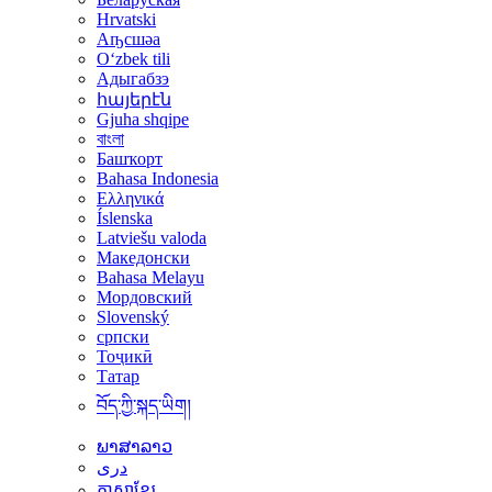
Hrvatski
Аҧсшәа
Oʻzbek tili
Адыгабзэ
հայերէն
Gjuha shqipe
বাংলা
Башҡорт
Bahasa Indonesia
Ελληνικά
Íslenska
Latviešu valoda
Македонски
Bahasa Melayu
Мордовский
Slovenský
српски
Тоҷикӣ
Татар
བོད་ཀྱི་སྐད་ཡིག།
ພາສາລາວ
دری
ភាសាខ្មែរ