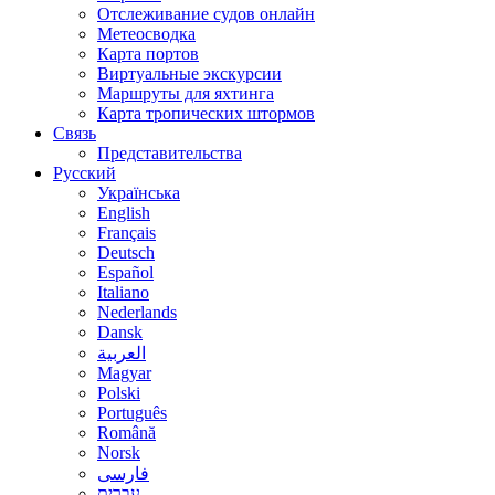
Отслеживание судов онлайн
Метеосводка
Карта портов
Виртуальные экскурсии
Маршруты для яхтинга
Карта тропических штормов
Связь
Представительства
Русский
Українська
English
Français
Deutsch
Español
Italiano
Nederlands
Dansk
العربية
Magyar
Polski
Português
Română
Norsk
فارسی
עברית