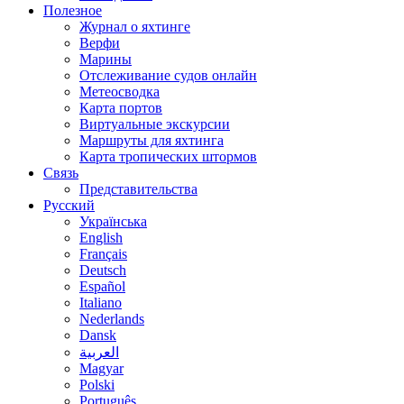
Полезное
Журнал о яхтинге
Верфи
Марины
Отслеживание судов онлайн
Метеосводка
Карта портов
Виртуальные экскурсии
Маршруты для яхтинга
Карта тропических штормов
Связь
Представительства
Русский
Українська
English
Français
Deutsch
Español
Italiano
Nederlands
Dansk
العربية
Magyar
Polski
Português