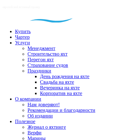
Купить
Чартер
Услуги
Менеджмент
Строительство яхт
Перегон яхт
Страхование судов
Праздники
День рождения на яхте
Свадьба на яхте
Вечеринка на яхте
Корпоратив на яхте
О компании
Нам доверяют!
Рекомендации и благодарности
Об издании
Полезное
Журнал о яхтинге
Верфи
Марины