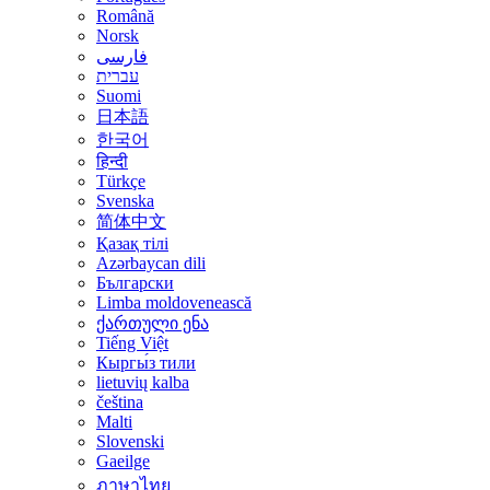
Română
Norsk
فارسی
עברית
Suomi
日本語
한국어
हिन्दी
Türkçe
Svenska
简体中文
Қазақ тілі
Azərbaycan dili
Български
Limba moldovenească
ქართული ენა
Tiếng Việt
Кыргы́з тили
lietuvių kalba
čeština
Malti
Slovenski
Gaeilge
ภาษาไทย