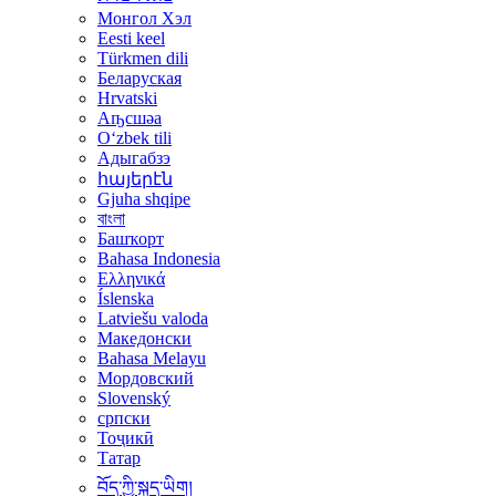
Монгол Хэл
Eesti keel
Türkmen dili
Беларуская
Hrvatski
Аҧсшәа
Oʻzbek tili
Адыгабзэ
հայերէն
Gjuha shqipe
বাংলা
Башҡорт
Bahasa Indonesia
Ελληνικά
Íslenska
Latviešu valoda
Македонски
Bahasa Melayu
Мордовский
Slovenský
српски
Тоҷикӣ
Татар
བོད་ཀྱི་སྐད་ཡིག།