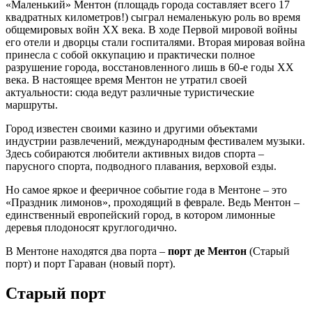
«Маленький» Ментон (площадь города составляет всего 17
квадратных километров!) сыграл немаленькую роль во время
общемировых войн XX века. В ходе Первой мировой войны
его отели и дворцы стали госпиталями. Вторая мировая война
принесла с собой оккупацию и практически полное
разрушение города, восстановленного лишь в 60-е годы XX
века. В настоящее время Ментон не утратил своей
актуальности: сюда ведут различные туристические
маршруты.
Город известен своими казино и другими объектами
индустрии развлечений, международным фестивалем музыки.
Здесь собираются любители активных видов спорта –
парусного спорта, подводного плавания, верховой езды.
Но самое яркое и фееричное событие года в Ментоне – это
«Праздник лимонов», проходящий в феврале. Ведь Ментон –
единственный европейский город, в котором лимонные
деревья плодоносят круглогодично.
В Ментоне находятся два порта –
порт де Ментон
(Старый
порт) и порт Гараван (новый порт).
Старый порт