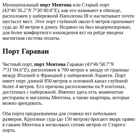
Муниципальный
порт Ментона
или Старый порт
(43°46’36.2″N 7°30’40.8″E)
, как его называют в обиходе,
расположен у набережной Наполеона III и насчитывает почти
шестьсот мест. Этот порт глубиной около 6 метров принимает
суда до 30 метров в длину. Недавно он был модернизирован,
для более комфортного нахождения яхт на рейде введена
магнитная система оплаты.
Порт Гараван
Частный порт,
порт Ментона
Гараван
(43°46’58.7″N
7°31’04.6″E)
, расположен в 700 метрах к западу от границы
между Италией и Францией у набережной Лоранти. Порт
имеет пирс длиной 850 метров и основной канал глубиной
более 4 метров. Его причалы расположены на 9 понтонах,
доступных с набережной. Именно здесь есть знаменитые
рестораны и магазины Ментона, а также квартиры, которые
можно арендовать.
Оба порта предназначены для стоянки яхт небольших
размеров. Круизные суда (до 150 метров) бросают якорь прямо
в гавани Ментона в нескольких сотнях метров от Старого
порта.