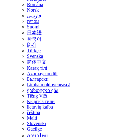
Română
Norsk
فارسی
עברית
Suomi
日本語
한국어
हिन्दी
Türkçe
Svenska
简体中文
Қазақ тілі
Azərbaycan dili
Български
Limba moldovenească
ქართული ენა
Tiếng Việt
Кыргы́з тили
lietuvių kalba
čeština
Malti
Slovenski
Gaeilge
ภาษาไทย