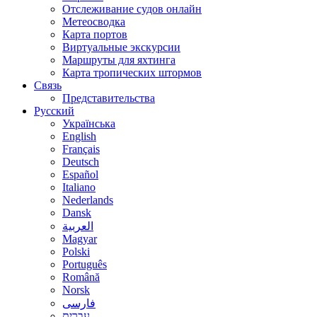
Отслеживание судов онлайн
Метеосводка
Карта портов
Виртуальные экскурсии
Маршруты для яхтинга
Карта тропических штормов
Связь
Представительства
Русский
Українська
English
Français
Deutsch
Español
Italiano
Nederlands
Dansk
العربية
Magyar
Polski
Português
Română
Norsk
فارسی
עברית