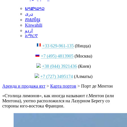
ພາສາລາວ
دری
ភាសាខ្មែរ
Kiswahili
اردو
አማርኛ
+33 629-961-135
(Ницца)
+7 (495) 4813905
(Москва)
+38 (044) 3921436
(Киев)
+7 (727) 3495174
(Алматы)
Аренда и продажа яхт
>
Карта портов
>
Порт де Ментон
«Столица лимонов», как иногда называют г.Ментон (или
Ментона), уютно расположился на Лазурном Берегу со
стороны юго-востока Франции.