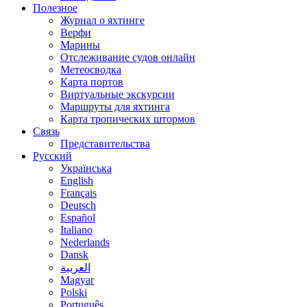
Полезное
Журнал о яхтинге
Верфи
Марины
Отслеживание судов онлайн
Метеосводка
Карта портов
Виртуальные экскурсии
Маршруты для яхтинга
Карта тропических штормов
Связь
Представительства
Русский
Українська
English
Français
Deutsch
Español
Italiano
Nederlands
Dansk
العربية
Magyar
Polski
Português