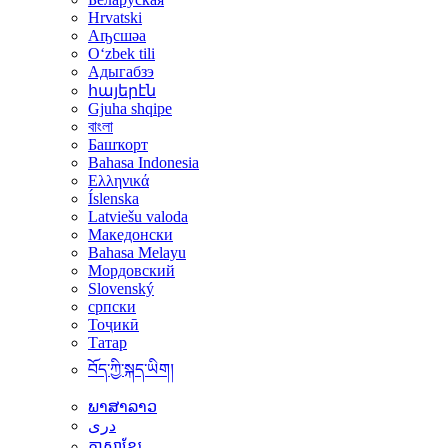
Hrvatski
Аҧсшәа
Oʻzbek tili
Адыгабзэ
հայերէն
Gjuha shqipe
বাংলা
Башҡорт
Bahasa Indonesia
Ελληνικά
Íslenska
Latviešu valoda
Македонски
Bahasa Melayu
Мордовский
Slovenský
српски
Тоҷикӣ
Татар
བོད་ཀྱི་སྐད་ཡིག།
ພາສາລາວ
دری
ភាសាខ្មែរ