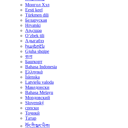
Монгол Хэл
Eesti keel
Türkmen dili
Беларуская
Hrvatski
Аҧсшәа
Oʻzbek tili
Адыгабзэ
հայերէն
Gjuha shqipe
বাংলা
Башҡорт
Bahasa Indonesia
Ελληνικά
Íslenska
Latviešu valoda
Македонски
Bahasa Melayu
Мордовский
Slovenský
српски
Тоҷикӣ
Татар
བོད་ཀྱི་སྐད་ཡིག།