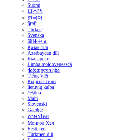
Suomi
日本語
한국어
हिन्दी
Türkçe
Svenska
简体中文
Қазақ тілі
Azərbaycan dili
Български
Limba moldovenească
ქართული ენა
Tiếng Việt
Кыргы́з тили
lietuvių kalba
čeština
Malti
Slovenski
Gaeilge
ภาษาไทย
Монгол Хэл
Eesti keel
Türkmen dili
Беларуская