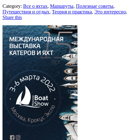
Category:
Все о яхтах
,
Маршруты
,
Полезные советы
,
Путешествия и отдых
,
Теория и практика
,
Это интересно
,
Share this