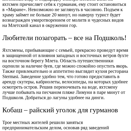
яхтсмен причисляет себя к гурманам, ему стоит остановиться
в «Маране». Невозможно не заглянуть в часовню. Подъем к
храму займет не больше 20 минут, но наверху турист будет
вознагражден умиротворением от молитв и чудесных видов
на Млетский канал в окружении гор.
Любители позагорать – все на Подшколь!
Яхтсмены, прибывающие с семьей, прекрасно проведут время
в защищенной от влияния западных и восточных ветров бухте
на восточном берегу Млета. Область путешественники
оценили за наличие буев, где можно спокойно опустить якорь.
Также привлекательно и аппетитно выглядит кухня ресторана
Stermasi. Заведение удобно тем, что готово предоставить в
аренду скутеры, кабриолеты, велосипеды, на которых удобнее
осмотреть остров. Решив переночевать на воде, яхтсмену
лучше побывать на песчаном пляже Лимуни в паре минут от
Подшколя. Добраться до лагуны удобнее на динги.
Кобаш – райский уголок для гурманов
Трое местных жителей решили заняться
предпринимательским делом, основав ряд заведений