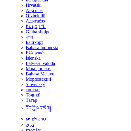
Hrvatski
Аҧсшәа
Oʻzbek tili
Адыгабзэ
հայերէն
Gjuha shqipe
বাংলা
Башҡорт
Bahasa Indonesia
Ελληνικά
Íslenska
Latviešu valoda
Македонски
Bahasa Melayu
Мордовский
Slovenský
српски
Тоҷикӣ
Татар
བོད་ཀྱི་སྐད་ཡིག།
ພາສາລາວ
دری
ភាសាខ្មែរ