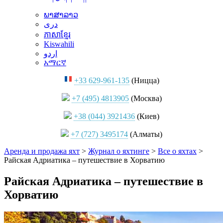
ພາສາລາວ
دری
ភាសាខ្មែរ
Kiswahili
اردو
አማርኛ
+33 629-961-135
(Ницца)
+7 (495) 4813905
(Москва)
+38 (044) 3921436
(Киев)
+7 (727) 3495174
(Алматы)
Аренда и продажа яхт
>
Журнал о яхтинге
>
Все о яхтах
>
Райская Адриатика – путешествие в Хорватию
Райская Адриатика – путешествие в
Хорватию