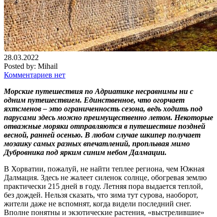
28.03.2022
Posted by:
Mihail
Комментариев нет
Морские путешествия по Адриатике несравнимы ни с
одним путешествием. Единственное, что огорчает
яхтсменов – это ограниченность сезона, ведь ходить под
парусами здесь можно преимущественно летом. Некоторые
отважные моряки отправляются в путешествие поздней
весной, ранней осенью. В любом случае шкипер получает
мозаику самых разных впечатлений, проплывая мимо
Дубровника под ярким синим небом Далмации.
В Хорватии, пожалуй, не найти теплее региона, чем Южная
Далмация. Здесь не жалеет силенок солнце, обогревая землю
практически 215 дней в году. Летняя пора выдается теплой,
без дождей. Нельзя сказать, что зима тут сурова, наоборот,
жители даже не вспомнят, когда видели последний снег.
Вполне понятны и экзотические растения, «выстрелившие»