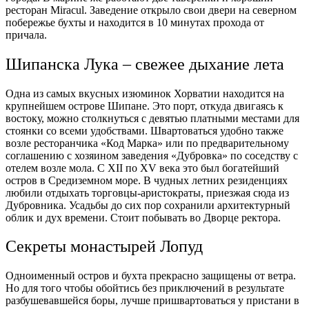
ресторан Miracul. Заведение открыло свои двери на северном
побережье бухты и находится в 10 минутах прохода от
причала.
Шипанска Лука – свежее дыхание лета
Одна из самых вкусных изюминок Хорватии находится на
крупнейшем острове Шипане. Это порт, откуда двигаясь к
востоку, можно столкнуться с девятью платными местами для
стоянки со всеми удобствами. Швартоваться удобно также
возле ресторанчика «Код Марка» или по предварительному
соглашению с хозяином заведения «Дубровка» по соседству с
отелем возле мола. С XII по XV века это был богатейший
остров в Средиземном море. В чудных летних резиденциях
любили отдыхать торговцы-аристократы, приезжая сюда из
Дубровника. Усадьбы до сих пор сохранили архитектурный
облик и дух времени. Стоит побывать во Дворце ректора.
Секреты монастырей Лопуд
Одноименный остров и бухта прекрасно защищены от ветра.
Но для того чтобы обойтись без приключений в результате
разбушевавшейся боры, лучше пришвартоваться у пристани в