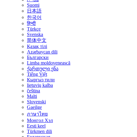
Suomi
日本語
한국어
हिन्दी
Türkçe
Svenska
简体中文
Қазақ тілі
Azərbaycan dili
Български
Limba moldovenească
ქართული ენა
Tiếng Việt
Кыргы́з тили
lietuvių kalba
čeština
Malti
Slovenski
Gaeilge
ภาษาไทย
Монгол Хэл
Eesti keel
Türkmen dili
Беларуская