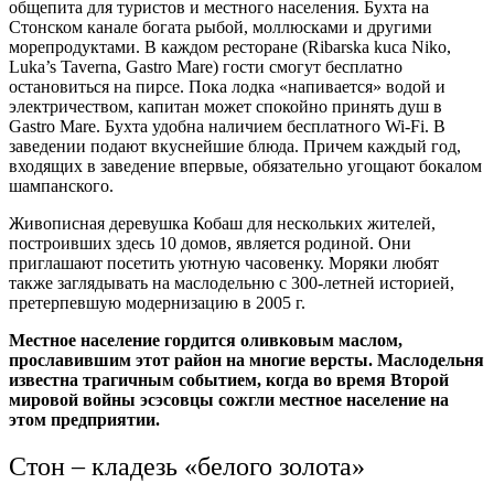
общепита для туристов и местного населения. Бухта на
Стонском канале богата рыбой, моллюсками и другими
морепродуктами. В каждом ресторане (Ribarska kuca Niko,
Luka’s Taverna, Gastro Mare) гости смогут бесплатно
остановиться на пирсе. Пока лодка «напивается» водой и
электричеством, капитан может спокойно принять душ в
Gastro Mare. Бухта удобна наличием бесплатного Wi-Fi. В
заведении подают вкуснейшие блюда. Причем каждый год,
входящих в заведение впервые, обязательно угощают бокалом
шампанского.
Живописная деревушка Кобаш для нескольких жителей,
построивших здесь 10 домов, является родиной. Они
приглашают посетить уютную часовенку. Моряки любят
также заглядывать на маслодельню с 300-летней историей,
претерпевшую модернизацию в 2005 г.
Местное население гордится оливковым маслом,
прославившим этот район на многие версты. Маслодельня
известна трагичным событием, когда во время Второй
мировой войны эсэсовцы сожгли местное население на
этом предприятии.
Стон – кладезь «белого золота»