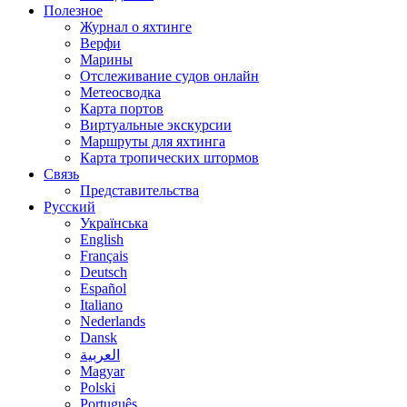
Полезное
Журнал о яхтинге
Верфи
Марины
Отслеживание судов онлайн
Метеосводка
Карта портов
Виртуальные экскурсии
Маршруты для яхтинга
Карта тропических штормов
Связь
Представительства
Русский
Українська
English
Français
Deutsch
Español
Italiano
Nederlands
Dansk
العربية
Magyar
Polski
Português