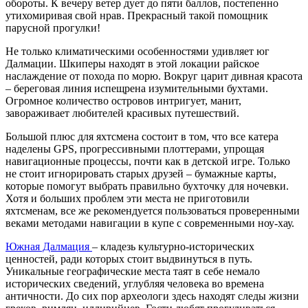
обороты. К вечеру ветер дует до пяти баллов, постепенно
утихомиривая свой нрав. Прекрасный такой помощник
парусной прогулки!
Не только климатическими особенностями удивляет юг
Далмации. Шкиперы находят в этой локации райское
наслаждение от похода по морю. Вокруг царит дивная красота
– береговая линия испещрена изумительными бухтами.
Огромное количество островов интригует, манит,
завораживает любителей красивых путешествий.
Большой плюс для яхтсмена состоит в том, что все катера
наделены GPS, прогрессивными плоттерами, упрощая
навигационные процессы, почти как в детской игре. Только
не стоит игнорировать старых друзей – бумажные карты,
которые помогут выбрать правильно бухточку для ночевки.
Хотя и больших проблем эти места не приготовили
яхтсменам, все же рекомендуется пользоваться проверенными
веками методами навигации в купе с современными ноу-хау.
Южная Далмация
– кладезь культурно-исторических
ценностей, ради которых стоит выдвинуться в путь.
Уникальные географические места таят в себе немало
исторических сведений, углубляя человека во времена
античности. До сих пор археологи здесь находят следы жизни