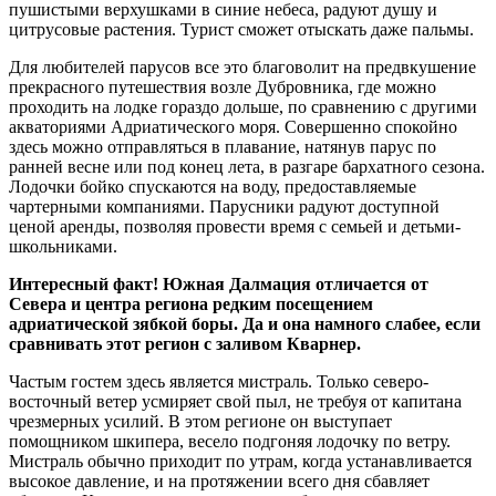
пушистыми верхушками в синие небеса, радуют душу и
цитрусовые растения. Турист сможет отыскать даже пальмы.
Для любителей парусов все это благоволит на предвкушение
прекрасного путешествия возле Дубровника, где можно
проходить на лодке гораздо дольше, по сравнению с другими
акваториями Адриатического моря. Совершенно спокойно
здесь можно отправляться в плавание, натянув парус по
ранней весне или под конец лета, в разгаре бархатного сезона.
Лодочки бойко спускаются на воду, предоставляемые
чартерными компаниями. Парусники радуют доступной
ценой аренды, позволяя провести время с семьей и детьми-
школьниками.
Интересный факт! Южная Далмация отличается от
Севера и центра региона редким посещением
адриатической зябкой боры. Да и она намного слабее, если
сравнивать этот регион с заливом Кварнер.
Частым гостем здесь является мистраль. Только северо-
восточный ветер усмиряет свой пыл, не требуя от капитана
чрезмерных усилий. В этом регионе он выступает
помощником шкипера, весело подгоняя лодочку по ветру.
Мистраль обычно приходит по утрам, когда устанавливается
высокое давление, и на протяжении всего дня сбавляет