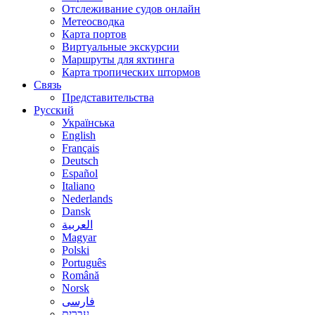
Отслеживание судов онлайн
Метеосводка
Карта портов
Виртуальные экскурсии
Маршруты для яхтинга
Карта тропических штормов
Связь
Представительства
Русский
Українська
English
Français
Deutsch
Español
Italiano
Nederlands
Dansk
العربية
Magyar
Polski
Português
Română
Norsk
فارسی
עברית