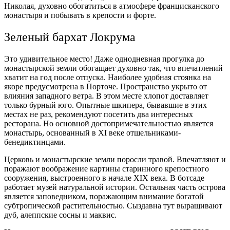
Николая, духовно обогатиться в атмосфере францисканского
монастыря и побывать в крепости и форте.
Зеленый бархат Локрума
Это удивительное место! Даже однодневная прогулка до
монастырской земли обогащает духовно так, что впечатлений
хватит на год после отпуска. Наиболее удобная стоянка на
якоре предусмотрена в Порточе. Пространство укрыто от
влияния западного ветра. В этом месте хлопот доставляет
только бурный юго. Опытные шкипера, бывавшие в этих
местах не раз, рекомендуют посетить два интересных
ресторана. Но основной достопримечательностью является
монастырь, основанный в XI веке отшельниками-
бенедиктинцами.
Церковь и монастырские земли поросли травой. Впечатляют и
поражают воображение картины старинного крепостного
сооружения, выстроенного в начале XIX века. В ботсаде
работает музей натуральной истории. Остальная часть острова
является заповедником, поражающим внимание богатой
субтропической растительностью. Сыздавна тут выращивают
дуб, алеппские сосны и маквис.