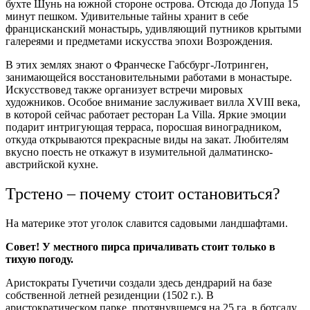
бухте Шунь на южной стороне острова. Отсюда до Лопуда 15
минут пешком. Удивительные тайны хранит в себе
францисканский монастырь, удивляющий путников крытыми
галереями и предметами искусства эпохи Возрождения.
В этих землях знают о Франческе Габсбург-Лотринген,
занимающейся восстановительными работами в монастыре.
Искусствовед также организует встречи мировых
художников. Особое внимание заслуживает вилла XVIII века,
в которой сейчас работает ресторан La Villa. Яркие эмоции
подарит интригующая терраса, поросшая виноградником,
откуда открываются прекрасные виды на закат. Любителям
вкусно поесть не откажут в изумительной далматинско-
австрийской кухне.
Трстено – почему стоит остановиться?
На материке этот уголок славится садовыми ландшафтами.
Совет! У местного пирса причаливать стоит только в
тихую погоду.
Аристократы Гучетичи создали здесь дендрарий на базе
собственной летней резиденции (1502 г.). В
аристократическом парке, протянувшемся на 25 га, в ботсаду