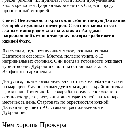
греков, римлян, иллирийцев. Гости любят прогуливаться
вдоль крепостей Дубровника, заходить в Старый город,
пропитанный историей.
Совет! Невозможно открыть для себя истинную Далмацию
без пробы кухонных шедевров. Стоит познакомиться с
сочным виноградом «палач мали» и с блюдами
национальной кухни в тавернах, которые работают в
каждой бухте.
Яхтсменам, путешествующим между южным теплым
Цавтатом и северным Млетом, полезно узнать о 13
нетривиальных стоянках. Они всегда в готовности ожидают
туристов близ Дубровника или на островных землях
Элафитского архипелага.
Допустим, шкипер взял недельный отпуск на работе и встает
на маршрут. Ему не рекомендуется заходить в крайние точки
Цавтат или Трстеник. Благодаря близкому расположению
остановок друг к другу капитанам удается побывать в паре
местечек за день. Стартовать по окрестностям южной
Далмации лучше от ACI, гавани, расположенной в
Дубровнике.
Чем хороша Прожура