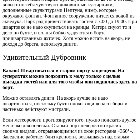
вольготно себя чувствуют диковинные кустарники,
дополненные скульптурами Нептуна, нимф, которые
окружают фонтан. Фонтанное сооружение питается водой из
акведука. Парк рад приветствовать гостей с 7:00 до 19:00. При
швартовке не надо скупиться на кранцы. Катера снуют то и
дело по бухте, и волны бойко ударяются о борта
пришвартованных яхточек. Хотя можно встать на якорь, не
доходя до берега, используя динги.
Удивительный Дубровник
Важно! Швартоваться в старом порту запрещено. На
суперяхтах можно подходить к молу только с целью
высадки гостей или для того чтобы они поднялись здесь на
борт.
Можно оставлять динги. На якорь лучше не надо
швартоваться, поскольку бухта плохо защищена от боры и
частенько действуют мистрали.
Если метеорологи прогнозируют юго, нужно поискать другое
местечко для ночевки. Старый порт невероятно красив
своими видами, открывающимися из окон ресторана «360°».
Заведение работает близ крепости, возвышаясь над старым