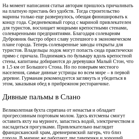
На момент написания статьи авторам пришлось причаливать
на платную пристань без удобств. Тогда строительство
марины только еще развернулось, обещая финишировать к
концу года. Средневековый город с мариной привлекателен
для туристов, восхищает мощными крепостными стенами,
солеваренными предприятиями. Благодаря солеварням
Дубровник быстро обрел славу успешного в экономическом
плане города. Теперь солеваренные заводы открыты для
туристов. Владельцы лодок могут попасть сюда практически
прямо с причала. Поднимаясь по бульвару вдоль крепостной
стены, капитаны добираются до деревушки Малый Стон, что
в 1,5 км от Большого Стона. Но по поверьям местного
населения, самые дивные устрицы во всем мире – в первой
деревне. Гурманам рекомендуется заглянуть и убедиться в
этом, заказывая обед в прибрежном ресторанчике.
Дивные пальмы в Слано
Великолепная бухта спрятана от ненастья и обладает
прогрессивным портовым молом. Здесь яхтсмены смогут
оставить яхту на муринге, запастись водой, электричеством и
насладиться прогулками. Привлекательно выглядит
францисканский храм, древнеримский лагерь, что близ
города. В марине же работают две таверенки и хороший