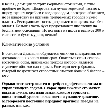
Южная Далмация пестрит якорными стоянками, с этим
проблем не будет. Швартоваться лучше кормовой частью к
пирсу, где нет перебоев с водопроводом, электроснабжением,
но за швартовку на причале прибрежных городов нужно
платить. Ресторанным гостям разрешается швартоваться без
оплаты. Большая часть бухт предоставляет швартовку на
бесплатном основании. Но вставать на якорь в радиусе 300 м,
если есть в бухте муринг, нельзя!
Климатические условия
В основном Далмация обдувается мягкими мистралями, не
доставляющих хлопот шкиперам. Опасаться стоит северо-
восточной боры, признаком прихода которой является
сгущение облаков над горами. Еще один ветер-бродяга,
который не достигает скоростных отметок больше 5 баллов –
юго.
Однако этот ветер опасен и требует профессионализма от
управляющего лодкой. Скорое приближение его может
выдать туман, застилая земли южного горизонта,
повышенный уровень влажности и упавшее давление.
Метеорологи постоянно передают прогнозы погоды на
разных языках.