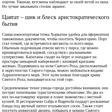
портом. Ужиная, яхтсмены наблюдают за своей яхтой из окна.
Но лучше заказывать столик заранее.
Цавтат – шик и блеск аристократического
бытия
Самая южнопортовая точка Хорватии удобна для оформления
таможенных документов, чтобы посетить Черногорию. Порт
стал точкой, где встречаются мегаяхты со всего мира.
Обычным лодочникам отвели место у пирса, где можно
пришвартоваться кормой, соседствуя с роскошными
суперяхтами. Капитаны сходят на берег и попадают на
просторы шикарной набережной с кипящей красками
жизнью. Поднявшись на холм Святого Роха, расположенный
в окрестностях Старого города, можно любоваться видами
Адриатического моря. Этот холм назван благодаря храму
Святого Роха, находящегося на этой горе.
Средневековые тихие улицы города достойны внимания, они
пестрят типичными туристическими объектами. Но два из
них по-настоящему хороши в плане знакомства с местной
кухней. В ресторанчике Galija и Bugenvila подадут роскошные
блюда под звучный шепот итальянских сосен. Также стоит
посетить княжеский дворец, побывать в церкви Святого