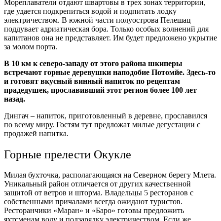
Мореплаватели отдают швартовы в трех зонах территории,
где удается подкрепиться водой и подпитать лодку
электричеством. В южной части полуострова Пелешац
поддувает адриатическая бора. Только особых волнений для
капитанов она не представляет. Им будет предложено укрытие
за молом порта.
В 10 км к северо-западу от этого района шкиперы
встречают горные деревушки наподобие Потомйе. Здесь-то
и готовят вкусный винный напиток по рецептам
прадедушек, прославивший этот регион более 100 лет
назад.
Дингач – напиток, приготовленный в деревне, прославился
по всему миру. Гостям тут предложат милые дегустации с
продажей напитка.
Горные прелести Окукле
Милая бухточка, располагающаяся на Северном берегу Млета.
Уникальный район отличается от других качественной
защитой от ветров и шторма. Владельцы 5 ресторанов с
собственными причалами всегда ожидают туристов.
Ресторанчики «Маран» и «Баро» готовы предложить
яхтсменам воду и подзарядку электричеством. Если же