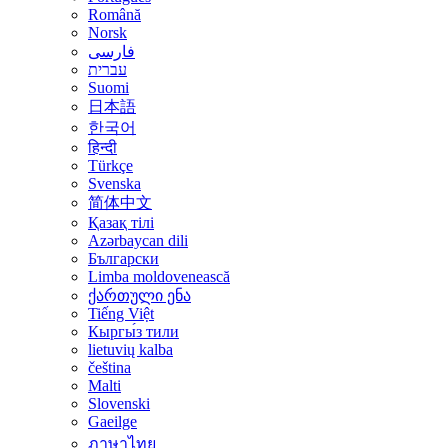
Română
Norsk
فارسی
עברית
Suomi
日本語
한국어
हिन्दी
Türkçe
Svenska
简体中文
Қазақ тілі
Azərbaycan dili
Български
Limba moldovenească
ქართული ენა
Tiếng Việt
Кыргы́з тили
lietuvių kalba
čeština
Malti
Slovenski
Gaeilge
ภาษาไทย