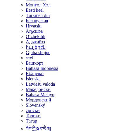
Монгол Хэл
Eesti keel
Türkmen dili
Беларуская
Hrvatski
Аҧсшәа
Oʻzbek tili
Адыгабзэ
հայերէն
Gjuha shqipe
বাংলা
Башҡорт
Bahasa Indonesia
Ελληνικά
Íslenska
Latviešu valoda
Македонски
Bahasa Melayu
Мордовский
Slovenský
српски
Тоҷикӣ
Татар
བོད་ཀྱི་སྐད་ཡིག།