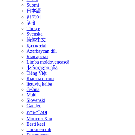
Suomi
日本語
한국어
हिन्दी
Türkçe
Svenska
简体中文
Қазақ тілі
Azərbaycan dili
Български
Limba moldovenească
ქართული ენა
Tiếng Việt
Кыргы́з тили
lietuvių kalba
čeština
Malti
Slovenski
Gaeilge
ภาษาไทย
Монгол Хэл
Eesti keel
Türkmen dili
Беларуская