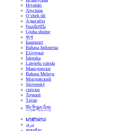
Hrvatski
Аҧсшәа
Oʻzbek tili
Адыгабзэ
հայերէն
Gjuha shqipe
বাংলা
Башҡорт
Bahasa Indonesia
Ελληνικά
Íslenska
Latviešu valoda
Македонски
Bahasa Melayu
Мордовский
Slovenský
српски
Тоҷикӣ
Татар
བོད་ཀྱི་སྐད་ཡིག།
ພາສາລາວ
دری
ភាសាខ្មែរ