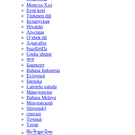
Монгол Хэл
Eesti keel
Türkmen dili
Беларуская
Hrvatski
Аҧсшәа
Oʻzbek tili
Адыгабзэ
հայերէն
Gjuha shqipe
বাংলা
Башҡорт
Bahasa Indonesia
Ελληνικά
Íslenska
Latviešu valoda
Македонски
Bahasa Melayu
Мордовский
Slovenský
српски
Тоҷикӣ
Татар
བོད་ཀྱི་སྐད་ཡིག།