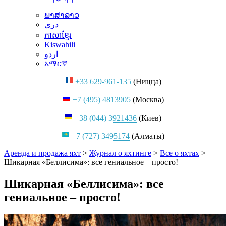
ພາສາລາວ
دری
ភាសាខ្មែរ
Kiswahili
اردو
አማርኛ
+33 629-961-135
(Ницца)
+7 (495) 4813905
(Москва)
+38 (044) 3921436
(Киев)
+7 (727) 3495174
(Алматы)
Аренда и продажа яхт
>
Журнал о яхтинге
>
Все о яхтах
>
Шикарная «Беллисима»: все гениальное – просто!
Шикарная «Беллисима»: все
гениальное – просто!