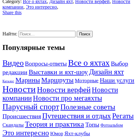
Category:
Все о яхтах
,
Дизайн яхт
,
Новости верфей
,
Новости
компании
,
Это интересно
,
Share this
Найти:
Популярные темы
Все о яхтах
Видео
Вопросы-ответы
Выбор
Дизайн яхт
Выставки и яхт-шоу
редакции
Маршруты
Марины
Наши услуги
Моторные
Каталог
Новости
Новости верфей
Новости
компании
Новости про мегаяхты
Парусный спорт
Полезные советы
Путешествия и отдых
Регаты
Происшествия
Теория и практика
Топы
Скандалы
Фотоальбом
Это интересно
Яхт-клубы
Юмор