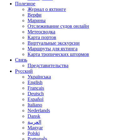
Полезное
Журнал о яхтинге
Верфи
Марины
Отслеживание судов онлайн
Метеосводка
Карта портов
Виртуальные экскурсии
Маршруты для яхтинга
Карта тропических штормов
Связь
Представительства
Русский
Українська
English
Français
Deutsch
Español
Italiano
Nederlands
Dansk
العربية
Magyar
Polski
Português