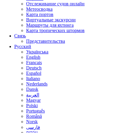
Отслеживание судов онлайн
Метеосводка
Карта портов
Виртуальные экскурсии
Маршруты для яхтинга
Карта тропических штормов
Связь
Представительства
Русский
Українська
English
Français
Deutsch
Español
Italiano
Nederlands
Dansk
العربية
Magyar
Polski
Português
Română
Norsk
فارسی
עברית