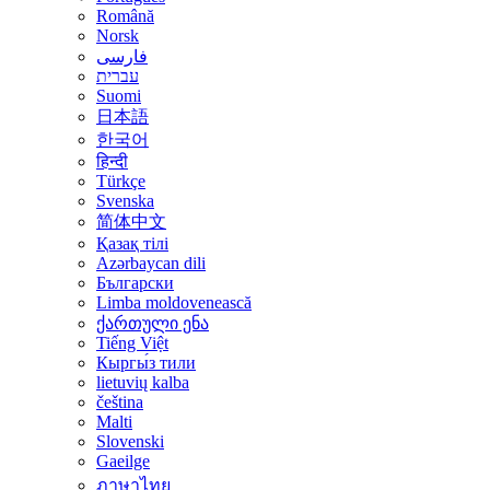
Română
Norsk
فارسی
עברית
Suomi
日本語
한국어
हिन्दी
Türkçe
Svenska
简体中文
Қазақ тілі
Azərbaycan dili
Български
Limba moldovenească
ქართული ენა
Tiếng Việt
Кыргы́з тили
lietuvių kalba
čeština
Malti
Slovenski
Gaeilge
ภาษาไทย