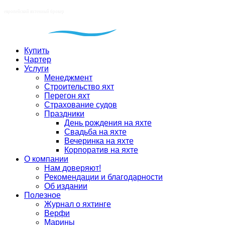
Купить
Чартер
Услуги
Менеджмент
Строительство яхт
Перегон яхт
Страхование судов
Праздники
День рождения на яхте
Свадьба на яхте
Вечеринка на яхте
Корпоратив на яхте
О компании
Нам доверяют!
Рекомендации и благодарности
Об издании
Полезное
Журнал о яхтинге
Верфи
Марины