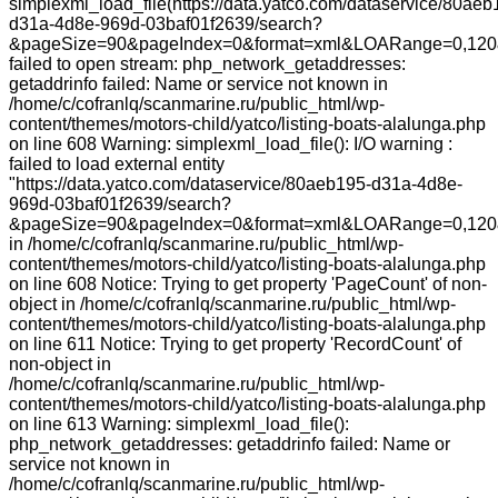
simplexml_load_file(https://data.yatco.com/dataservice/80aeb
d31a-4d8e-969d-03baf01f2639/search?
&pageSize=90&pageIndex=0&format=xml&LOARange=0,120&
failed to open stream: php_network_getaddresses:
getaddrinfo failed: Name or service not known in
/home/c/cofranlq/scanmarine.ru/public_html/wp-
content/themes/motors-child/yatco/listing-boats-alalunga.php
on line 608 Warning: simplexml_load_file(): I/O warning :
failed to load external entity
"https://data.yatco.com/dataservice/80aeb195-d31a-4d8e-
969d-03baf01f2639/search?
&pageSize=90&pageIndex=0&format=xml&LOARange=0,120
in /home/c/cofranlq/scanmarine.ru/public_html/wp-
content/themes/motors-child/yatco/listing-boats-alalunga.php
on line 608 Notice: Trying to get property 'PageCount' of non-
object in /home/c/cofranlq/scanmarine.ru/public_html/wp-
content/themes/motors-child/yatco/listing-boats-alalunga.php
on line 611 Notice: Trying to get property 'RecordCount' of
non-object in
/home/c/cofranlq/scanmarine.ru/public_html/wp-
content/themes/motors-child/yatco/listing-boats-alalunga.php
on line 613 Warning: simplexml_load_file():
php_network_getaddresses: getaddrinfo failed: Name or
service not known in
/home/c/cofranlq/scanmarine.ru/public_html/wp-