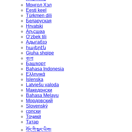
Монгол Хэл
Eesti keel
Türkmen dili
Беларуская
Hrvatski
Аҧсшәа
Oʻzbek tili
Адыгабзэ
հայերէն
Gjuha shqipe
বাংলা
Башҡорт
Bahasa Indonesia
Ελληνικά
Íslenska
Latviešu valoda
Македонски
Bahasa Melayu
Мордовский
Slovenský
српски
Тоҷикӣ
Татар
བོད་ཀྱི་སྐད་ཡིག།