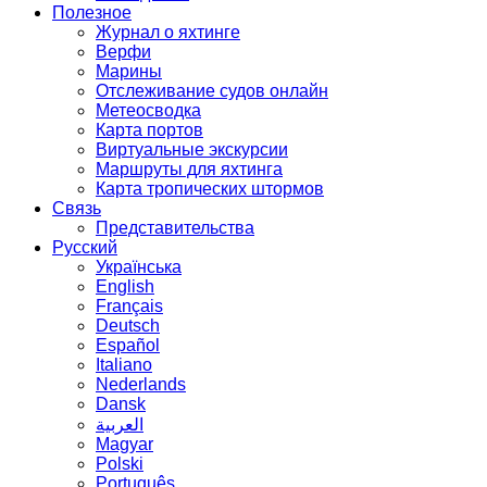
Полезное
Журнал о яхтинге
Верфи
Марины
Отслеживание судов онлайн
Метеосводка
Карта портов
Виртуальные экскурсии
Маршруты для яхтинга
Карта тропических штормов
Связь
Представительства
Русский
Українська
English
Français
Deutsch
Español
Italiano
Nederlands
Dansk
العربية
Magyar
Polski
Português