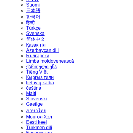
Suomi
日本語
한국어
हिन्दी
Türkçe
Svenska
简体中文
Қазақ тілі
Azərbaycan dili
Български
Limba moldovenească
ქართული ენა
Tiếng Việt
Кыргы́з тили
lietuvių kalba
čeština
Malti
Slovenski
Gaeilge
ภาษาไทย
Монгол Хэл
Eesti keel
Türkmen dili
Беларуская