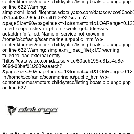
content/themes/motors-child/yatco/listing-boats-alalunga.php
on line 622 Warning:
simplexml_load_file(https://data.yatco.com/dataservice/80aeb
d31a-4d8e-969d-03baf01f2639/search?
&pageSize=90&pageIndex=-1&format=xml&LOARange=0,120
failed to open stream: php_network_getaddresses:
getaddrinfo failed: Name or service not known in
/home/c/cofranlq/scanmarine.ru/public_html/wp-
content/themes/motors-child/yatco/listing-boats-alalunga.php
on line 622 Warning: simplexml_load_file(): I/O warning :
failed to load external entity
"https://data.yatco.com/dataservice/80aeb195-d31a-4d8e-
969d-03baf01f2639/search?
&pageSize=90&pageIndex=-1&format=xml&LOARange=0,120
in /home/c/cofranlq/scanmarine.ru/public_html/wp-
content/themes/motors-child/yatco/listing-boats-alalunga.php
on line 622
Если Вы истинный ценитель скоростных моторных лодок,