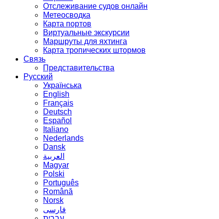
Отслеживание судов онлайн
Метеосводка
Карта портов
Виртуальные экскурсии
Маршруты для яхтинга
Карта тропических штормов
Связь
Представительства
Русский
Українська
English
Français
Deutsch
Español
Italiano
Nederlands
Dansk
العربية
Magyar
Polski
Português
Română
Norsk
فارسی
עברית