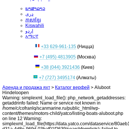
ພາສາລາວ
دری
ភាសាខ្មែរ
Kiswahili
اردو
አማርኛ
+33 629-961-135
(Ницца)
+7 (495) 4813905
(Москва)
+38 (044) 3921436
(Киев)
+7 (727) 3495174
(Алматы)
Аренда и продажа яхт
>
Каталог верфей
>
Aluboot
Hindeloopen
Warning: simplexml_load_file(): php_network_getaddresses:
getaddrinfo failed: Name or service not known in
/home/c/cofranlq/scanmarine.ru/public_html/wp-
content/themes/motors-child/yatco/listing-boats-aluboot.php
on line 12 Warning:
simplexml_load_file(https://data.yatco.com/dataservice/80aeb
d31a-4d8e-969d-03baf01f2639/searchformlists): failed to