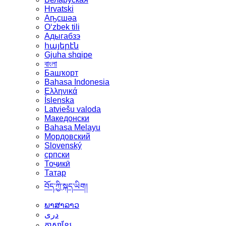
Hrvatski
Аҧсшәа
Oʻzbek tili
Адыгабзэ
հայերէն
Gjuha shqipe
বাংলা
Башҡорт
Bahasa Indonesia
Ελληνικά
Íslenska
Latviešu valoda
Македонски
Bahasa Melayu
Мордовский
Slovenský
српски
Тоҷикӣ
Татар
བོད་ཀྱི་སྐད་ཡིག།
ພາສາລາວ
دری
ភាសាខ្មែរ