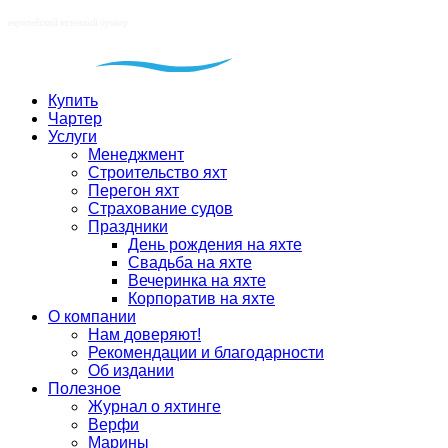
Купить
Чартер
Услуги
Менеджмент
Строительство яхт
Перегон яхт
Страхование судов
Праздники
День рождения на яхте
Свадьба на яхте
Вечеринка на яхте
Корпоратив на яхте
О компании
Нам доверяют!
Рекомендации и благодарности
Об издании
Полезное
Журнал о яхтинге
Верфи
Марины