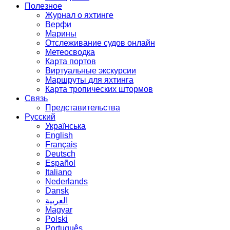
Полезное
Журнал о яхтинге
Верфи
Марины
Отслеживание судов онлайн
Метеосводка
Карта портов
Виртуальные экскурсии
Маршруты для яхтинга
Карта тропических штормов
Связь
Представительства
Русский
Українська
English
Français
Deutsch
Español
Italiano
Nederlands
Dansk
العربية
Magyar
Polski
Português