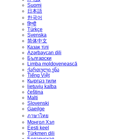
Suomi
日本語
한국어
हिन्दी
Türkçe
Svenska
简体中文
Қазақ тілі
Azərbaycan dili
Български
Limba moldovenească
ქართული ენა
Tiếng Việt
Кыргы́з тили
lietuvių kalba
čeština
Malti
Slovenski
Gaeilge
ภาษาไทย
Монгол Хэл
Eesti keel
Türkmen dili
Беларуская