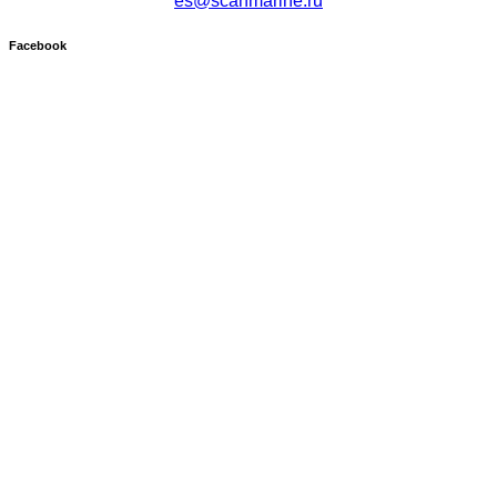
es@scanmarine.ru
Facebook