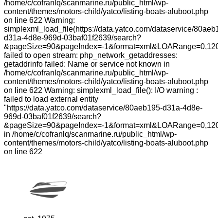
/home/c/cofranlq/scanmarine.ru/public_html/wp-
content/themes/motors-child/yatco/listing-boats-aluboot.php
on line 622 Warning:
simplexml_load_file(https://data.yatco.com/dataservice/80aeb
d31a-4d8e-969d-03baf01f2639/search?
&pageSize=90&pageIndex=-1&format=xml&LOARange=0,120
failed to open stream: php_network_getaddresses:
getaddrinfo failed: Name or service not known in
/home/c/cofranlq/scanmarine.ru/public_html/wp-
content/themes/motors-child/yatco/listing-boats-aluboot.php
on line 622 Warning: simplexml_load_file(): I/O warning :
failed to load external entity
"https://data.yatco.com/dataservice/80aeb195-d31a-4d8e-
969d-03baf01f2639/search?
&pageSize=90&pageIndex=-1&format=xml&LOARange=0,120
in /home/c/cofranlq/scanmarine.ru/public_html/wp-
content/themes/motors-child/yatco/listing-boats-aluboot.php
on line 622