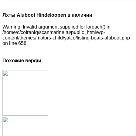
Яхты Aluboot Hindeloopen в наличии
Warning: Invalid argument supplied for foreach() in
/home/c/cofranlq/scanmarine.ru/public_html/wp-
content/themes/motors-child/yatco/listing-boats-aluboot.php
on line 658
Похожие верфи