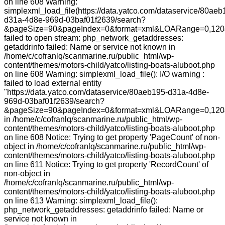
on line 608 Warning:
simplexml_load_file(https://data.yatco.com/dataservice/80aeb
d31a-4d8e-969d-03baf01f2639/search?
&pageSize=90&pageIndex=0&format=xml&LOARange=0,120&
failed to open stream: php_network_getaddresses:
getaddrinfo failed: Name or service not known in
/home/c/cofranlq/scanmarine.ru/public_html/wp-
content/themes/motors-child/yatco/listing-boats-aluboot.php
on line 608 Warning: simplexml_load_file(): I/O warning :
failed to load external entity
"https://data.yatco.com/dataservice/80aeb195-d31a-4d8e-
969d-03baf01f2639/search?
&pageSize=90&pageIndex=0&format=xml&LOARange=0,120
in /home/c/cofranlq/scanmarine.ru/public_html/wp-
content/themes/motors-child/yatco/listing-boats-aluboot.php
on line 608 Notice: Trying to get property 'PageCount' of non-
object in /home/c/cofranlq/scanmarine.ru/public_html/wp-
content/themes/motors-child/yatco/listing-boats-aluboot.php
on line 611 Notice: Trying to get property 'RecordCount' of
non-object in
/home/c/cofranlq/scanmarine.ru/public_html/wp-
content/themes/motors-child/yatco/listing-boats-aluboot.php
on line 613 Warning: simplexml_load_file():
php_network_getaddresses: getaddrinfo failed: Name or
service not known in