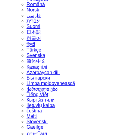
Română
Norsk
فارسی
עברית
Suomi
日本語
한국어
हिन्दी
Türkçe
Svenska
简体中文
Қазақ тілі
Azərbaycan dili
Български
Limba moldovenească
ქართული ენა
Tiếng Việt
Кыргы́з тили
lietuvių kalba
čeština
Malti
Slovenski
Gaeilge
ภาษาไทย