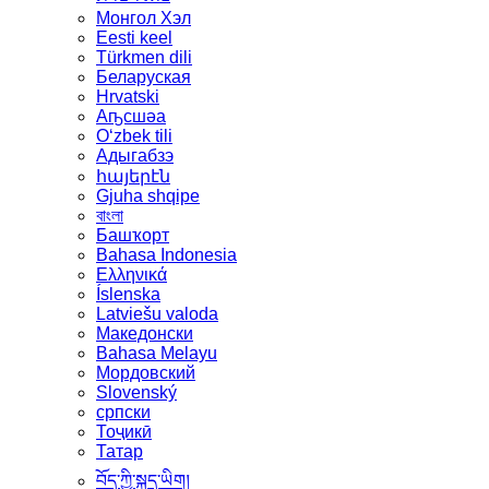
Монгол Хэл
Eesti keel
Türkmen dili
Беларуская
Hrvatski
Аҧсшәа
Oʻzbek tili
Адыгабзэ
հայերէն
Gjuha shqipe
বাংলা
Башҡорт
Bahasa Indonesia
Ελληνικά
Íslenska
Latviešu valoda
Македонски
Bahasa Melayu
Мордовский
Slovenský
српски
Тоҷикӣ
Татар
བོད་ཀྱི་སྐད་ཡིག།