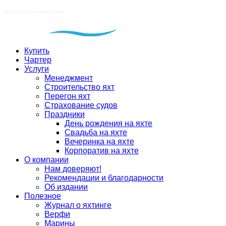
Купить
Чартер
Услуги
Менеджмент
Строительство яхт
Перегон яхт
Страхование судов
Праздники
День рождения на яхте
Свадьба на яхте
Вечеринка на яхте
Корпоратив на яхте
О компании
Нам доверяют!
Рекомендации и благодарности
Об издании
Полезное
Журнал о яхтинге
Верфи
Марины