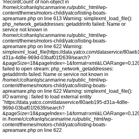
'RecordCount' of non-object in
/home/c/cofranlq/scanmarine.ru/public_html/wp-
content/themes/motors-child/yatco/listing-boats-
apreamare.php on line 613 Warning: simplexml_load_file():
php_network_getaddresses: getaddrinfo failed: Name or
service not known in
/home/c/cofranlq/scanmarine.ru/public_html/wp-
content/themes/motors-child/yatco/listing-boats-
apreamare.php on line 622 Warning:
simplexml_load_file(https://data.yatco.com/dataservice/80aeb
d31a-4d8e-969d-03baf01f2639/search?
&pageSize=18&pageIndex=-1&format=xml&LOARange=0,12
failed to open stream: php_network_getaddresses:
getaddrinfo failed: Name or service not known in
/home/c/cofranlq/scanmarine.ru/public_html/wp-
content/themes/motors-child/yatco/listing-boats-
apreamare.php on line 622 Warning: simplexml_load_file():
I/O warning : failed to load external entity
"https://data.yatco.com/dataservice/80aeb195-d31a-4d8e-
969d-03baf01f2639/search?
&pageSize=18&pageIndex=-1&format=xml&LOARange=0,12
in /home/c/cofranlq/scanmarine.ru/public_html/wp-
content/themes/motors-child/yatco/listing-boats-
apreamare.php on line 622