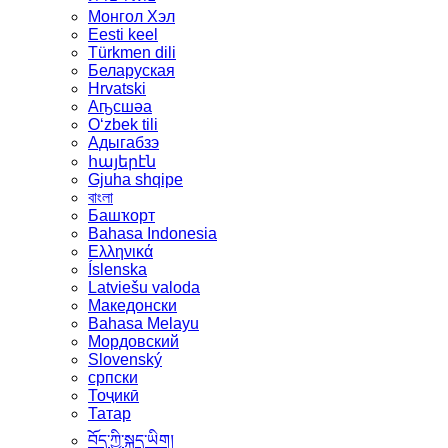
Монгол Хэл
Eesti keel
Türkmen dili
Беларуская
Hrvatski
Аҧсшәа
Oʻzbek tili
Адыгабзэ
հայերէն
Gjuha shqipe
বাংলা
Башҡорт
Bahasa Indonesia
Ελληνικά
Íslenska
Latviešu valoda
Македонски
Bahasa Melayu
Мордовский
Slovenský
српски
Тоҷикӣ
Татар
བོད་ཀྱི་སྐད་ཡིག།