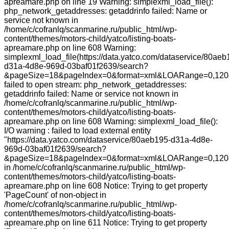
apreamare.php on line 19 Warning: simplexml_load_file():
php_network_getaddresses: getaddrinfo failed: Name or
service not known in
/home/c/cofranlq/scanmarine.ru/public_html/wp-
content/themes/motors-child/yatco/listing-boats-
apreamare.php on line 608 Warning:
simplexml_load_file(https://data.yatco.com/dataservice/80aeb
d31a-4d8e-969d-03baf01f2639/search?
&pageSize=18&pageIndex=0&format=xml&LOARange=0,120
failed to open stream: php_network_getaddresses:
getaddrinfo failed: Name or service not known in
/home/c/cofranlq/scanmarine.ru/public_html/wp-
content/themes/motors-child/yatco/listing-boats-
apreamare.php on line 608 Warning: simplexml_load_file():
I/O warning : failed to load external entity
"https://data.yatco.com/dataservice/80aeb195-d31a-4d8e-
969d-03baf01f2639/search?
&pageSize=18&pageIndex=0&format=xml&LOARange=0,120
in /home/c/cofranlq/scanmarine.ru/public_html/wp-
content/themes/motors-child/yatco/listing-boats-
apreamare.php on line 608 Notice: Trying to get property
'PageCount' of non-object in
/home/c/cofranlq/scanmarine.ru/public_html/wp-
content/themes/motors-child/yatco/listing-boats-
apreamare.php on line 611 Notice: Trying to get property