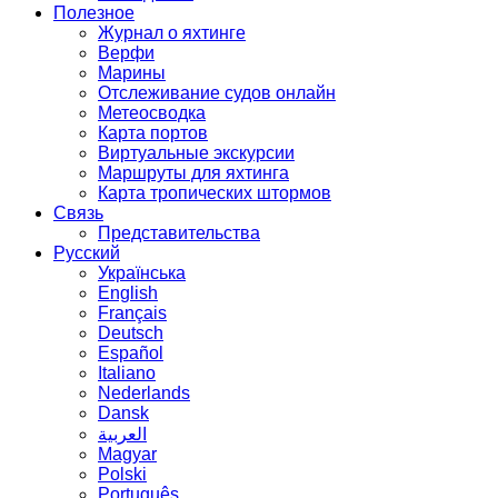
Полезное
Журнал о яхтинге
Верфи
Марины
Отслеживание судов онлайн
Метеосводка
Карта портов
Виртуальные экскурсии
Маршруты для яхтинга
Карта тропических штормов
Связь
Представительства
Русский
Українська
English
Français
Deutsch
Español
Italiano
Nederlands
Dansk
العربية
Magyar
Polski
Português