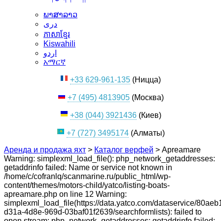
ພາສາລາວ
دری
ភាសាខ្មែរ
Kiswahili
اردو
አማርኛ
+33 629-961-135
(Ницца)
+7 (495) 4813905
(Москва)
+38 (044) 3921436
(Киев)
+7 (727) 3495174
(Алматы)
Аренда и продажа яхт
>
Каталог верфей
>
Apreamare
Warning: simplexml_load_file(): php_network_getaddresses:
getaddrinfo failed: Name or service not known in
/home/c/cofranlq/scanmarine.ru/public_html/wp-
content/themes/motors-child/yatco/listing-boats-
apreamare.php on line 12 Warning:
simplexml_load_file(https://data.yatco.com/dataservice/80aeb
d31a-4d8e-969d-03baf01f2639/searchformlists): failed to
open stream: php_network_getaddresses: getaddrinfo failed: