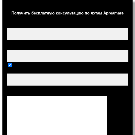
Получить бесплатную консультацию по яхтам Apreamare
Ваше имя (обязательно)
Ваш e-mail (обязательно)
Тема
Сообщение