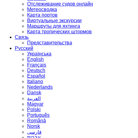
Отслеживание судов онлайн
Метеосводка
Карта портов
Виртуальные экскурсии
Маршруты для яхтинга
Карта тропических штормов
Связь
Представительства
Русский
Українська
English
Français
Deutsch
Español
Italiano
Nederlands
Dansk
العربية
Magyar
Polski
Português
Română
Norsk
فارسی
עברית