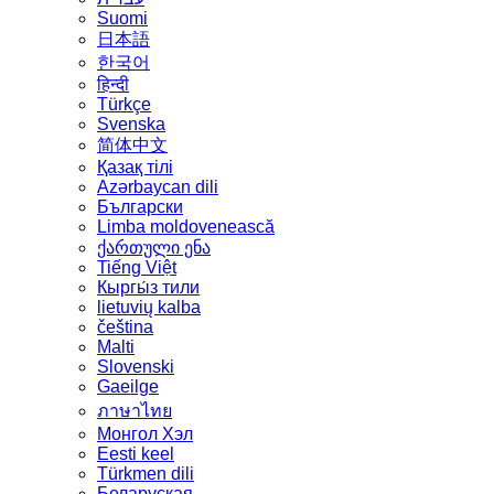
Suomi
日本語
한국어
हिन्दी
Türkçe
Svenska
简体中文
Қазақ тілі
Azərbaycan dili
Български
Limba moldovenească
ქართული ენა
Tiếng Việt
Кыргы́з тили
lietuvių kalba
čeština
Malti
Slovenski
Gaeilge
ภาษาไทย
Монгол Хэл
Eesti keel
Türkmen dili
Беларуская