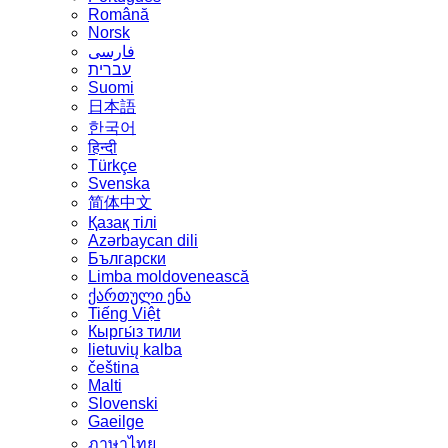
Română
Norsk
فارسی
עברית
Suomi
日本語
한국어
हिन्दी
Türkçe
Svenska
简体中文
Қазақ тілі
Azərbaycan dili
Български
Limba moldovenească
ქართული ენა
Tiếng Việt
Кыргы́з тили
lietuvių kalba
čeština
Malti
Slovenski
Gaeilge
ภาษาไทย