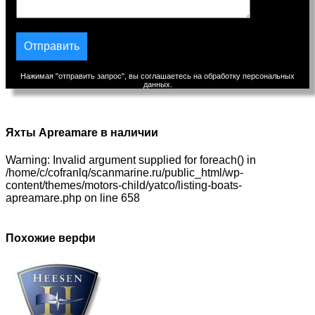
Нажимая "отправить запрос", вы соглашаетесь на обработку персональных
данных.
Яхты Apreamare в наличии
Warning: Invalid argument supplied for foreach() in
/home/c/cofranlq/scanmarine.ru/public_html/wp-
content/themes/motors-child/yatco/listing-boats-
apreamare.php on line 658
Похожие верфи