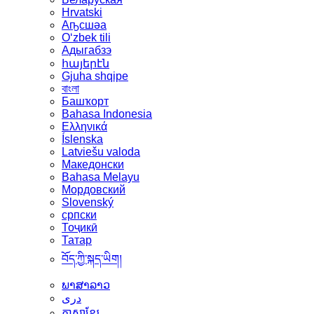
Hrvatski
Аҧсшәа
Oʻzbek tili
Адыгабзэ
հայերէն
Gjuha shqipe
বাংলা
Башҡорт
Bahasa Indonesia
Ελληνικά
Íslenska
Latviešu valoda
Македонски
Bahasa Melayu
Мордовский
Slovenský
српски
Тоҷикӣ
Татар
བོད་ཀྱི་སྐད་ཡིག།
ພາສາລາວ
دری
ភាសាខ្មែរ