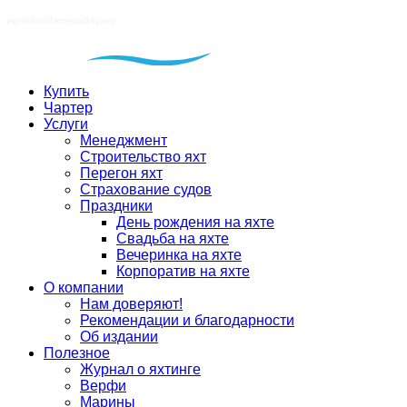
Купить
Чартер
Услуги
Менеджмент
Строительство яхт
Перегон яхт
Страхование судов
Праздники
День рождения на яхте
Свадьба на яхте
Вечеринка на яхте
Корпоратив на яхте
О компании
Нам доверяют!
Рекомендации и благодарности
Об издании
Полезное
Журнал о яхтинге
Верфи
Марины