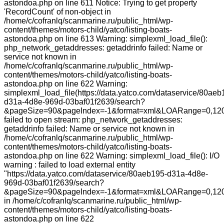
astondoa.php on line 611 Notice: Trying to get property
'RecordCount' of non-object in
/home/c/cofranlq/scanmarine.ru/public_html/wp-
content/themes/motors-child/yatco/listing-boats-
astondoa.php on line 613 Warning: simplexml_load_file():
php_network_getaddresses: getaddrinfo failed: Name or
service not known in
/home/c/cofranlq/scanmarine.ru/public_html/wp-
content/themes/motors-child/yatco/listing-boats-
astondoa.php on line 622 Warning:
simplexml_load_file(https://data.yatco.com/dataservice/80aeb
d31a-4d8e-969d-03baf01f2639/search?
&pageSize=90&pageIndex=-1&format=xml&LOARange=0,120
failed to open stream: php_network_getaddresses:
getaddrinfo failed: Name or service not known in
/home/c/cofranlq/scanmarine.ru/public_html/wp-
content/themes/motors-child/yatco/listing-boats-
astondoa.php on line 622 Warning: simplexml_load_file(): I/O
warning : failed to load external entity
"https://data.yatco.com/dataservice/80aeb195-d31a-4d8e-
969d-03baf01f2639/search?
&pageSize=90&pageIndex=-1&format=xml&LOARange=0,12
in /home/c/cofranlq/scanmarine.ru/public_html/wp-
content/themes/motors-child/yatco/listing-boats-
astondoa.php on line 622