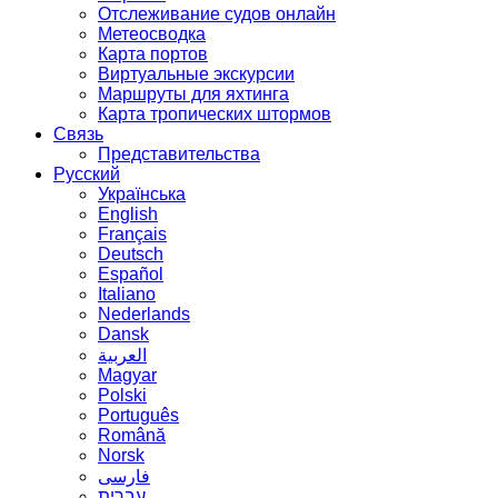
Отслеживание судов онлайн
Метеосводка
Карта портов
Виртуальные экскурсии
Маршруты для яхтинга
Карта тропических штормов
Связь
Представительства
Русский
Українська
English
Français
Deutsch
Español
Italiano
Nederlands
Dansk
العربية
Magyar
Polski
Português
Română
Norsk
فارسی
עברית