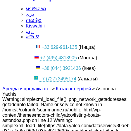
ພາສາລາວ
دری
ភាសាខ្មែរ
Kiswahili
اردو
አማርኛ
+33 629-961-135
(Ницца)
+7 (495) 4813905
(Москва)
+38 (044) 3921436
(Киев)
+7 (727) 3495174
(Алматы)
Аренда и продажа яхт
>
Каталог верфей
>
Astondoa
Yachts
Warning: simplexml_load_file(): php_network_getaddresses:
getaddrinfo failed: Name or service not known in
/home/c/cofranlq/scanmarine.ru/public_html/wp-
content/themes/motors-child/yatco/listing-boats-
astondoa.php on line 12 Warning:
simplexml_load_file(https://data.yatco.com/dataservice/80aeb
d31a-4d8e-969d-03baf01f2639/searchformlists): failed to