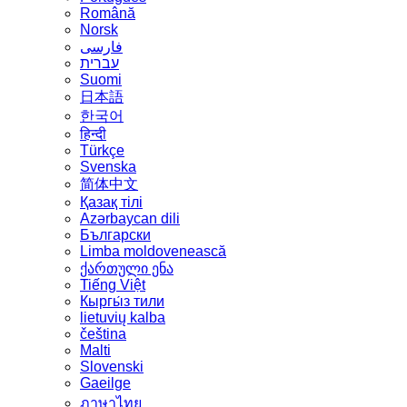
Română
Norsk
فارسی
עברית
Suomi
日本語
한국어
हिन्दी
Türkçe
Svenska
简体中文
Қазақ тілі
Azərbaycan dili
Български
Limba moldovenească
ქართული ენა
Tiếng Việt
Кыргы́з тили
lietuvių kalba
čeština
Malti
Slovenski
Gaeilge
ภาษาไทย