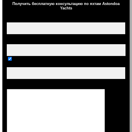
Получить бесплатную консультацию по яхтам Astondoa
Yachts
Ваше имя (обязательно)
Ваш e-mail (обязательно)
Тема
Сообщение