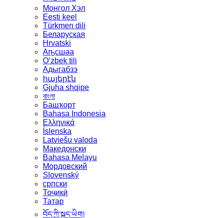
Монгол Хэл
Eesti keel
Türkmen dili
Беларуская
Hrvatski
Аҧсшәа
Oʻzbek tili
Адыгабзэ
հայերէն
Gjuha shqipe
বাংলা
Башҡорт
Bahasa Indonesia
Ελληνικά
Íslenska
Latviešu valoda
Македонски
Bahasa Melayu
Мордовский
Slovenský
српски
Тоҷикӣ
Татар
བོད་ཀྱི་སྐད་ཡིག།