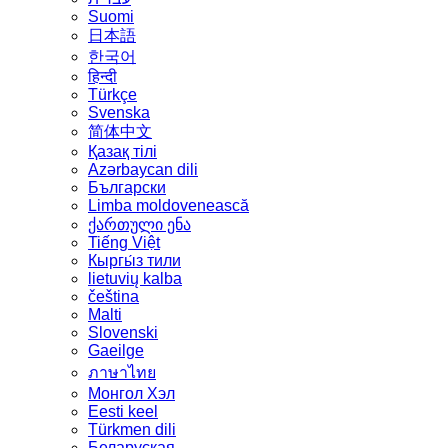
Suomi
日本語
한국어
हिन्दी
Türkçe
Svenska
简体中文
Қазақ тілі
Azərbaycan dili
Български
Limba moldovenească
ქართული ენა
Tiếng Việt
Кыргы́з тили
lietuvių kalba
čeština
Malti
Slovenski
Gaeilge
ภาษาไทย
Монгол Хэл
Eesti keel
Türkmen dili
Беларуская