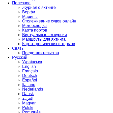
Полезное
Журнал о яхтинге
Верфи
Марины
Отслеживание судов онлайн
Метеосводка
Карта портов
Виртуальные экскурсии
Маршруты для яхтинга
Карта тропических штормов
Связь
Представительства
Русский
Українська
English
Français
Deutsch
Español
Italiano
Nederlands
Dansk
العربية
Magyar
Polski
Português