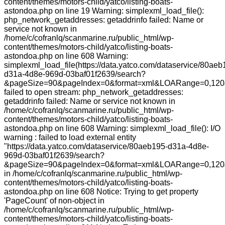
content/themes/motors-child/yatco/listing-boats-
astondoa.php on line 19 Warning: simplexml_load_file():
php_network_getaddresses: getaddrinfo failed: Name or
service not known in
/home/c/cofranlq/scanmarine.ru/public_html/wp-
content/themes/motors-child/yatco/listing-boats-
astondoa.php on line 608 Warning:
simplexml_load_file(https://data.yatco.com/dataservice/80aeb
d31a-4d8e-969d-03baf01f2639/search?
&pageSize=90&pageIndex=0&format=xml&LOARange=0,120&
failed to open stream: php_network_getaddresses:
getaddrinfo failed: Name or service not known in
/home/c/cofranlq/scanmarine.ru/public_html/wp-
content/themes/motors-child/yatco/listing-boats-
astondoa.php on line 608 Warning: simplexml_load_file(): I/O
warning : failed to load external entity
"https://data.yatco.com/dataservice/80aeb195-d31a-4d8e-
969d-03baf01f2639/search?
&pageSize=90&pageIndex=0&format=xml&LOARange=0,120
in /home/c/cofranlq/scanmarine.ru/public_html/wp-
content/themes/motors-child/yatco/listing-boats-
astondoa.php on line 608 Notice: Trying to get property
'PageCount' of non-object in
/home/c/cofranlq/scanmarine.ru/public_html/wp-
content/themes/motors-child/yatco/listing-boats-