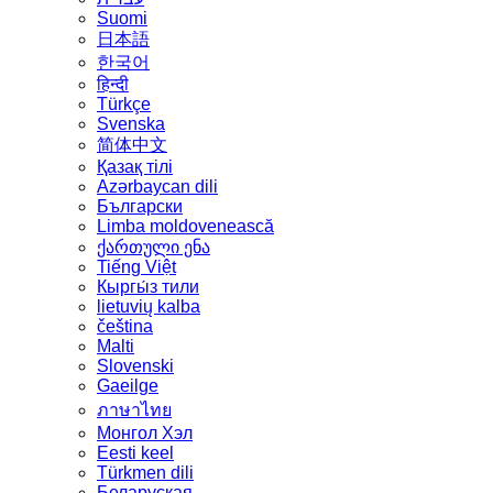
Suomi
日本語
한국어
हिन्दी
Türkçe
Svenska
简体中文
Қазақ тілі
Azərbaycan dili
Български
Limba moldovenească
ქართული ენა
Tiếng Việt
Кыргы́з тили
lietuvių kalba
čeština
Malti
Slovenski
Gaeilge
ภาษาไทย
Монгол Хэл
Eesti keel
Türkmen dili
Беларуская