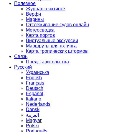
Полезное
Журнал о яхтинге
Верфи
Марины
Отслеживание судов онлайн
Метеосводка
Карта портов
Виртуальные экскурсии
Маршруты для яхтинга
Карта тропических штормов
Связь
Представительства
Русский
Українська
English
Français
Deutsch
Español
Italiano
Nederlands
Dansk
العربية
Magyar
Polski
Português