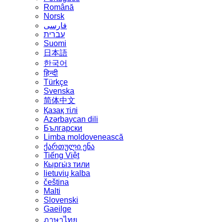
Română
Norsk
فارسی
עברית
Suomi
日本語
한국어
हिन्दी
Türkçe
Svenska
简体中文
Қазақ тілі
Azərbaycan dili
Български
Limba moldovenească
ქართული ენა
Tiếng Việt
Кыргы́з тили
lietuvių kalba
čeština
Malti
Slovenski
Gaeilge
ภาษาไทย