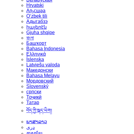
Hrvatski
Аҧсшәа
Oʻzbek tili
Адыгабзэ
հայերէն
Gjuha shqipe
বাংলা
Башҡорт
Bahasa Indonesia
Ελληνικά
Íslenska
Latviešu valoda
Македонски
Bahasa Melayu
Мордовский
Slovenský
српски
Тоҷикӣ
Татар
བོད་ཀྱི་སྐད་ཡིག།
ພາສາລາວ
دری
ភាសាខ្មែរ