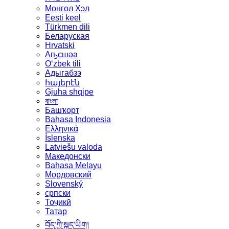
Монгол Хэл
Eesti keel
Türkmen dili
Беларуская
Hrvatski
Аҧсшәа
Oʻzbek tili
Адыгабзэ
հայերէն
Gjuha shqipe
বাংলা
Башҡорт
Bahasa Indonesia
Ελληνικά
Íslenska
Latviešu valoda
Македонски
Bahasa Melayu
Мордовский
Slovenský
српски
Тоҷикӣ
Татар
བོད་ཀྱི་སྐད་ཡིག།