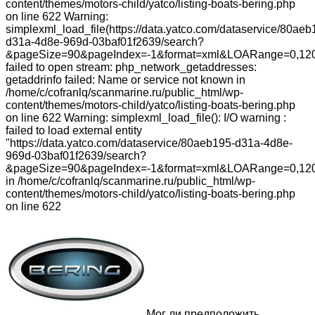
content/themes/motors-child/yatco/listing-boats-bering.php
on line 622 Warning:
simplexml_load_file(https://data.yatco.com/dataservice/80aeb
d31a-4d8e-969d-03baf01f2639/search?
&pageSize=90&pageIndex=-1&format=xml&LOARange=0,120
failed to open stream: php_network_getaddresses:
getaddrinfo failed: Name or service not known in
/home/c/cofranlq/scanmarine.ru/public_html/wp-
content/themes/motors-child/yatco/listing-boats-bering.php
on line 622 Warning: simplexml_load_file(): I/O warning :
failed to load external entity
"https://data.yatco.com/dataservice/80aeb195-d31a-4d8e-
969d-03baf01f2639/search?
&pageSize=90&pageIndex=-1&format=xml&LOARange=0,120
in /home/c/cofranlq/scanmarine.ru/public_html/wp-
content/themes/motors-child/yatco/listing-boats-bering.php
on line 622
Мог ли предположить