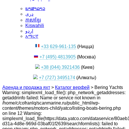
ພາສາລາວ
دری
ភាសាខ្មែរ
Kiswahili
اردو
አማርኛ
+33 629-961-135
(Ницца)
+7 (495) 4813905
(Москва)
+38 (044) 3921436
(Киев)
+7 (727) 3495174
(Алматы)
Аренда и продажа яхт
>
Каталог верфей
>
Bering Yachts
Warning: simplexml_load_file(): php_network_getaddresses:
getaddrinfo failed: Name or service not known in
/home/c/cofranlq/scanmarine.ru/public_html/wp-
content/themes/motors-child/yatco/listing-boats-bering.php
on line 12 Warning:
simplexml_load_file(https://data.yatco.com/dataservice/80aeb
d31a-4d8e-969d-03baf01f2639/searchformlists): failed to
open stream: php_network_getaddresses: getaddrinfo failed: