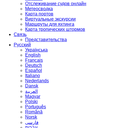
Отслеживание судов онлайн
Метеосводка
Карта портов
Виртуальные экскурсии
Маршруты для яхтинга
Карта тропических штормов
Связь
Представительства
Русский
Українська
English
Français
Deutsch
Español
Italiano
Nederlands
Dansk
العربية
Magyar
Polski
Português
Română
Norsk
فارسی
עברית