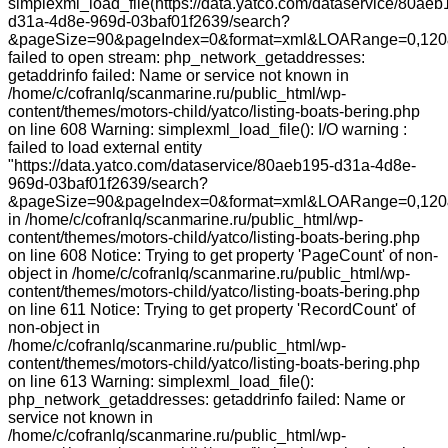
simplexml_load_file(https://data.yatco.com/dataservice/80aeb
d31a-4d8e-969d-03baf01f2639/search?
&pageSize=90&pageIndex=0&format=xml&LOARange=0,120&
failed to open stream: php_network_getaddresses:
getaddrinfo failed: Name or service not known in
/home/c/cofranlq/scanmarine.ru/public_html/wp-
content/themes/motors-child/yatco/listing-boats-bering.php
on line 608 Warning: simplexml_load_file(): I/O warning :
failed to load external entity
"https://data.yatco.com/dataservice/80aeb195-d31a-4d8e-
969d-03baf01f2639/search?
&pageSize=90&pageIndex=0&format=xml&LOARange=0,120
in /home/c/cofranlq/scanmarine.ru/public_html/wp-
content/themes/motors-child/yatco/listing-boats-bering.php
on line 608 Notice: Trying to get property 'PageCount' of non-
object in /home/c/cofranlq/scanmarine.ru/public_html/wp-
content/themes/motors-child/yatco/listing-boats-bering.php
on line 611 Notice: Trying to get property 'RecordCount' of
non-object in
/home/c/cofranlq/scanmarine.ru/public_html/wp-
content/themes/motors-child/yatco/listing-boats-bering.php
on line 613 Warning: simplexml_load_file():
php_network_getaddresses: getaddrinfo failed: Name or
service not known in
/home/c/cofranlq/scanmarine.ru/public_html/wp-