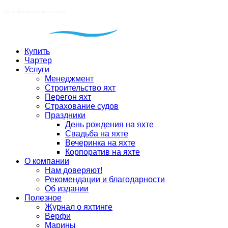
Купить
Чартер
Услуги
Менеджмент
Строительство яхт
Перегон яхт
Страхование судов
Праздники
День рождения на яхте
Свадьба на яхте
Вечеринка на яхте
Корпоратив на яхте
О компании
Нам доверяют!
Рекомендации и благодарности
Об издании
Полезное
Журнал о яхтинге
Верфи
Марины