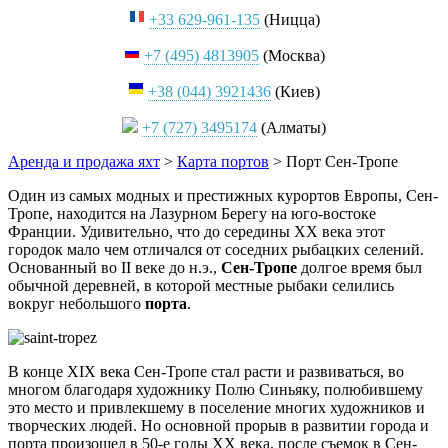
+33 629-961-135
(Ницца)
+7 (495) 4813905
(Москва)
+38 (044) 3921436
(Киев)
+7 (727) 3495174
(Алматы)
Аренда и продажа яхт
>
Карта портов
>
Порт Сен-Тропе
Один из самых модных и престижных курортов Европы, Сен-
Тропе, находится на Лазурном Берегу на юго-востоке
Франции. Удивительно, что до середины XX века этот
городок мало чем отличался от соседних рыбацких селений.
Основанный во II веке до н.э.,
Сен-Тропе
долгое время был
обычной деревней, в которой местные рыбаки селились
вокруг небольшого
порта
.
В конце XIX века Сен-Тропе стал расти и развиваться, во
многом благодаря художнику Полю Синьяку, полюбившему
это место и привлекшему в поселение многих художников и
творческих людей. Но основной прорыв в развитии города и
порта произошел в 50-е годы XX века, после съемок в Сен-