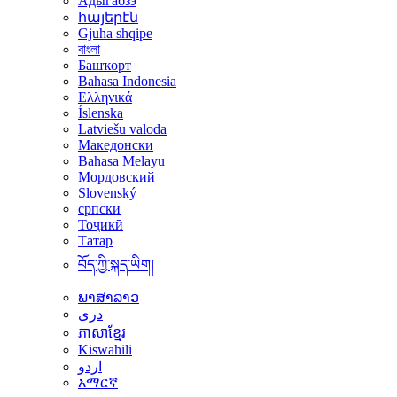
Адыгабзэ
հայերէն
Gjuha shqipe
বাংলা
Башҡорт
Bahasa Indonesia
Ελληνικά
Íslenska
Latviešu valoda
Македонски
Bahasa Melayu
Мордовский
Slovenský
српски
Тоҷикӣ
Татар
བོད་ཀྱི་སྐད་ཡིག།
ພາສາລາວ
دری
ភាសាខ្មែរ
Kiswahili
اردو
አማርኛ