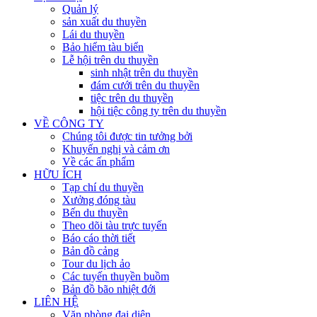
Quản lý
sản xuất du thuyền
Lái du thuyền
Bảo hiểm tàu biển
Lễ hội trên du thuyền
sinh nhật trên du thuyền
đám cưới trên du thuyền
tiệc trên du thuyền
hội tiệc công ty trên du thuyền
VỀ CÔNG TY
Chúng tôi được tin tưởng bởi
Khuyến nghị và cảm ơn
Về các ấn phẩm
HỮU ÍCH
Tạp chí du thuyền
Xưởng đóng tàu
Bến du thuyền
Theo dõi tàu trực tuyến
Báo cáo thời tiết
Bản đồ cảng
Tour du lịch ảo
Các tuyến thuyền buồm
Bản đồ bão nhiệt đới
LIÊN HỆ
Văn phòng đại diện