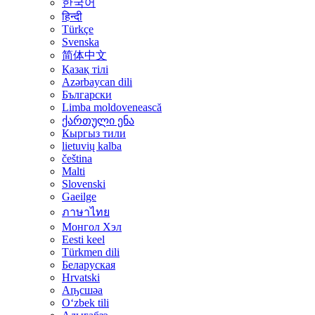
한국어
हिन्दी
Türkçe
Svenska
简体中文
Қазақ тілі
Azərbaycan dili
Български
Limba moldovenească
ქართული ენა
Кыргы́з тили
lietuvių kalba
čeština
Malti
Slovenski
Gaeilge
ภาษาไทย
Монгол Хэл
Eesti keel
Türkmen dili
Беларуская
Hrvatski
Аҧсшәа
Oʻzbek tili