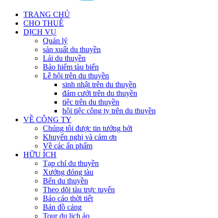
TRANG CHỦ
CHO THUÊ
DỊCH VỤ
Quản lý
sản xuất du thuyền
Lái du thuyền
Bảo hiểm tàu biển
Lễ hội trên du thuyền
sinh nhật trên du thuyền
đám cưới trên du thuyền
tiệc trên du thuyền
hội tiệc công ty trên du thuyền
VỀ CÔNG TY
Chúng tôi được tin tưởng bởi
Khuyến nghị và cảm ơn
Về các ấn phẩm
HỮU ÍCH
Tạp chí du thuyền
Xưởng đóng tàu
Bến du thuyền
Theo dõi tàu trực tuyến
Báo cáo thời tiết
Bản đồ cảng
Tour du lịch ảo