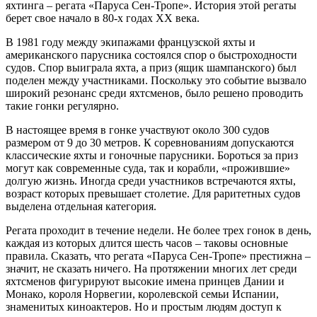
яхтинга – регата «Паруса Сен-Тропе». История этой регаты
берет свое начало в 80-х годах XX века.
В 1981 году между экипажами французской яхты и
американского парусника состоялся спор о быстроходности
судов. Спор выиграла яхта, а приз (ящик шампанского) был
поделен между участниками. Поскольку это событие вызвало
широкий резонанс среди яхтсменов, было решено проводить
такие гонки регулярно.
В настоящее время в гонке участвуют около 300 судов
размером от 9 до 30 метров. К соревнованиям допускаются
классические яхты и гоночные парусники. Бороться за приз
могут как современные суда, так и корабли, «прожившие»
долгую жизнь. Иногда среди участников встречаются яхты,
возраст которых превышает столетие. Для раритетных судов
выделена отдельная категория.
Регата проходит в течение недели. Не более трех гонок в день,
каждая из которых длится шесть часов – таковы основные
правила. Сказать, что регата «Паруса Сен-Тропе» престижна –
значит, не сказать ничего. На протяжении многих лет среди
яхтсменов фигурируют высокие имена принцев Дании и
Монако, короля Норвегии, королевской семьи Испании,
знаменитых киноактеров. Но и простым людям доступ к