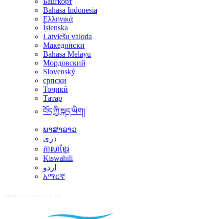
Башҡорт
Bahasa Indonesia
Ελληνικά
Íslenska
Latviešu valoda
Македонски
Bahasa Melayu
Мордовский
Slovenský
српски
Тоҷикӣ
Татар
བོད་ཀྱི་སྐད་ཡིག།
ພາສາລາວ
دری
ភាសាខ្មែរ
Kiswahili
اردو
አማርኛ