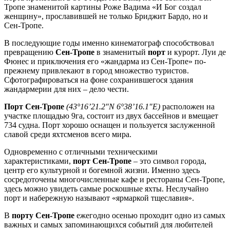
Тропе знаменитой картины Роже Вадима «И Бог создал
женщину», прославившей не только Бриджит Бардо, но и
Сен-Тропе.
В последующие годы именно кинематограф способствовал
превращению
Сен-Тропе
в знаменитый
порт
и курорт. Луи де
Фюнес и приключения его «жандарма из Сен-Тропе» по-
прежнему привлекают в город множество туристов.
Сфотографироваться на фоне сохранившегося здания
жандармерии для них – дело чести.
Порт Сен-Тропе
(43°16’21.2″N 6°38’16.1″E)
расположен на
участке площадью 9га, состоит из двух бассейнов и вмещает
734 судна. Порт хорошо оснащен и пользуется заслуженной
славой среди яхтсменов всего мира.
Одновременно с отличными техническими
характеристиками,
порт Сен-Тропе
– это символ города,
центр его культурной и богемной жизни. Именно здесь
сосредоточены многочисленные кафе и рестораны Сен-Тропе,
здесь можно увидеть самые роскошные яхты. Неслучайно
порт и набережную называют «ярмаркой тщеславия».
В
порту Сен-Тропе
ежегодно осенью проходит одно из самых
важных и самых запоминающихся событий для любителей