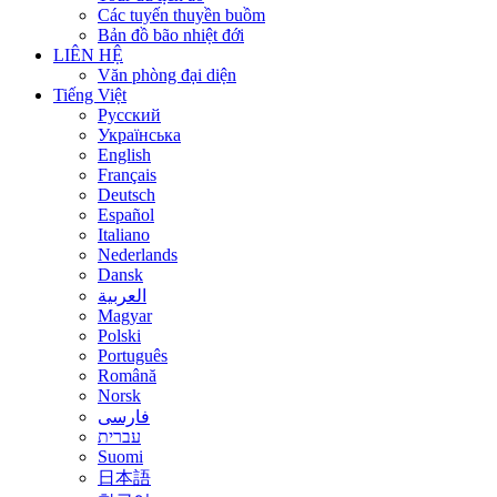
Các tuyến thuyền buồm
Bản đồ bão nhiệt đới
LIÊN HỆ
Văn phòng đại diện
Tiếng Việt
Русский
Українська
English
Français
Deutsch
Español
Italiano
Nederlands
Dansk
العربية
Magyar
Polski
Português
Română
Norsk
فارسی
עברית
Suomi
日本語