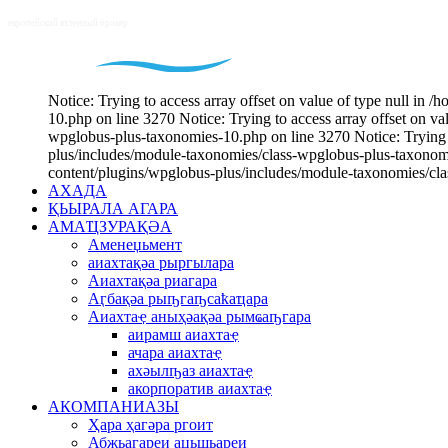
Notice: Trying to access array offset on value of type null i
10.php on line 3270 Notice: Trying to access array offset on v
wpglobus-plus-taxonomies-10.php on line 3270 Notice: Trying t
plus/includes/module-taxonomies/class-wpglobus-plus-taxonomie
content/plugins/wpglobus-plus/includes/module-taxonomies/cl
АХАДА
ҚЬЫРАЛА АГАРА
АМАҴЗУРАҚӘА
Аменеџьмент
аиахтақәа рыргылара
Аиахтақәа риагара
Аӷбақәа рыҧгаҧсаҟаҵара
Аиахтаҿ аныҳәақәа рымҩаҧгара
аирамш аиахтаҿ
ачара аиахтаҿ
ахәылҧаз аиахтаҿ
акорпоратив аиахтаҿ
АКОМПАНИАЗЫ
Ҳара ҳагәра ргоит
Абжьагареи аџьшьареи