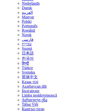
Nederlands
Dansk
العربية
Magyar
Polski
Português
Română
Norsk
فارسی
עברית
Suomi
日本語
한국어
हिन्दी
Türkçe
Svenska
简体中文
Қазақ тілі
Azərbaycan dili
Български
Limba moldovenească
ქართული ენა
Tiếng Việt
Кыргы́з тили