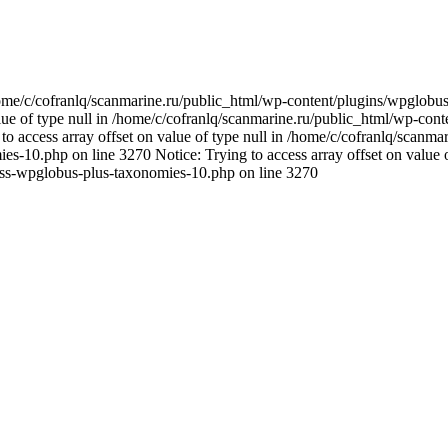
n /home/c/cofranlq/scanmarine.ru/public_html/wp-content/plugins/wpglo
alue of type null in /home/c/cofranlq/scanmarine.ru/public_html/wp-co
o access array offset on value of type null in /home/c/cofranlq/scanm
s-10.php on line 3270 Notice: Trying to access array offset on value o
ass-wpglobus-plus-taxonomies-10.php on line 3270