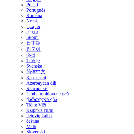
Polski
Português
Română
Norsk
فارسی
עברית
Suomi
日本語
한국어
हिन्दी
Türkçe
Svenska
简体中文
Қазақ тілі
Azərbaycan dili
Български
Limba moldovenească
ქართული ენა
Tiếng Việt
Кыргы́з тили
lietuvių kalba
čeština
Malti
Slovenski