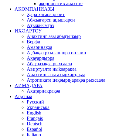
акорпоратив аиахтаҿ
АКОМПАНИАЗЫ
Ҳара ҳагәра ргоит
Абжьагареи аџьшьареи
Аҭыжьымҭаз
ИХӘАРҬОУ
Аиахтинг азы абыӷьшәыр
Верфи
Амаринақәа
Аӷбақәа рхылаҧшра онлаин
Аҳауардырра
Абаӷәазақәа рыхсаала
Авиртуалтә ныҟәарақәа
Аиахтинг азы ахырхарҭақәа
Атропикатә цәқәырҧарақәа рыхсаала
АИМАДАРА
Ахаҭарнакрақәа
Аҧсшәа
Русский
Українська
English
Français
Deutsch
Español
Italiano