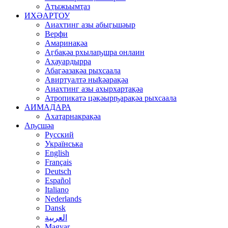
Аҭыжьымҭаз
ИХӘАРҬОУ
Аиахтинг азы абыӷьшәыр
Верфи
Амаринақәа
Аӷбақәа рхылаҧшра онлаин
Аҳауардырра
Абаӷәазақәа рыхсаала
Авиртуалтә ныҟәарақәа
Аиахтинг азы ахырхарҭақәа
Атропикатә цәқәырҧарақәа рыхсаала
АИМАДАРА
Ахаҭарнакрақәа
Аҧсшәа
Русский
Українська
English
Français
Deutsch
Español
Italiano
Nederlands
Dansk
العربية
Magyar