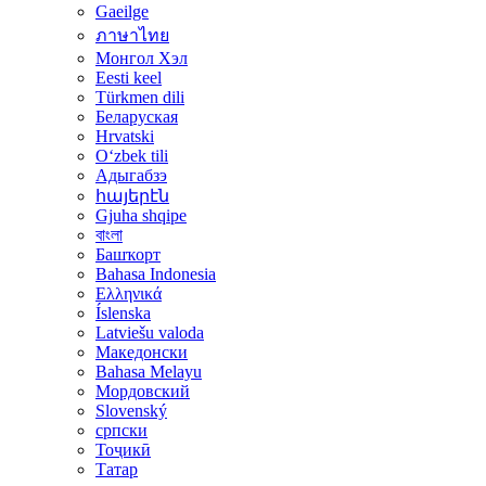
Gaeilge
ภาษาไทย
Монгол Хэл
Eesti keel
Türkmen dili
Беларуская
Hrvatski
Oʻzbek tili
Адыгабзэ
հայերէն
Gjuha shqipe
বাংলা
Башҡорт
Bahasa Indonesia
Ελληνικά
Íslenska
Latviešu valoda
Македонски
Bahasa Melayu
Мордовский
Slovenský
српски
Тоҷикӣ
Татар