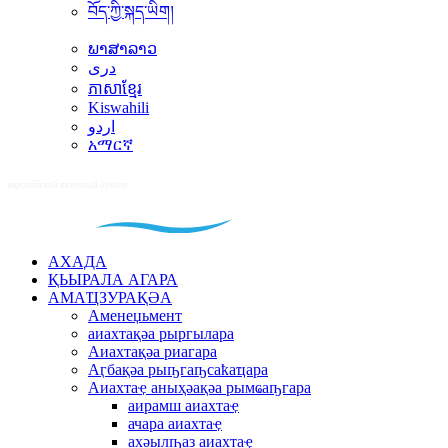
བོད་ཀྱི་སྐད་ཡིག།
ພາສາລາວ
دری
ភាសាខ្មែរ
Kiswahili
اردو
አማርኛ
АХАДА
ҚЬЫРАЛА АГАРА
АМАҴЗУРАҚӘА
Аменеџьмент
аиахтақәа рыргылара
Аиахтақәа риагара
Аӷбақәа рыҧгаҧсаҟаҵара
Аиахтаҿ аныҳәақәа рымҩаҧгара
аирамш аиахтаҿ
ачара аиахтаҿ
ахәылҧаз аиахтаҿ