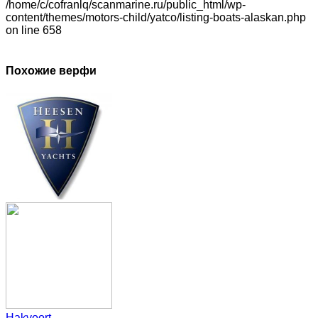
/home/c/cofranlq/scanmarine.ru/public_html/wp-
content/themes/motors-child/yatco/listing-boats-alaskan.php
on line 658
Похожие верфи
Hakvoort