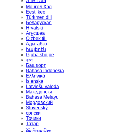
ภาษาไทย
Монгол Хэл
Eesti keel
Türkmen dili
Беларуская
Hrvatski
Аҧсшәа
Oʻzbek tili
Адыгабзэ
հայերէն
Gjuha shqipe
বাংলা
Башҡорт
Bahasa Indonesia
Ελληνικά
Íslenska
Latviešu valoda
Македонски
Bahasa Melayu
Мордовский
Slovenský
српски
Тоҷикӣ
Татар
བོད་ཀྱི་སྐད་ཡིག།