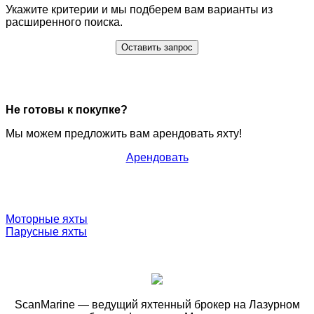
Укажите критерии и мы подберем вам варианты из
расширенного поиска.
Оставить запрос
Не готовы к покупке?
Мы можем предложить вам арендовать яхту!
Арендовать
Моторные яхты
Парусные яхты
ScanMarine — ведущий яхтенный брокер на Лазурном