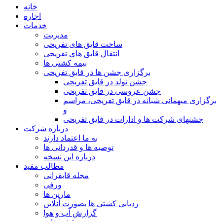
خانه
اجاره
خدمات
مدیریت
ساخت قایق های تفریحی
انتقال قایق های تفریحی
بیمه کشتی ها
برگزاری جشن ها در قایق تفریحی
جشن تولد در قایق تفریحی
جشن عروسی در قایق تفریحی
برگزاری میهمانی شبانه در قایق تفریحی، مراسم
و
جشنهای شرکت ها و ادارات در قایق تفریحی
درباره شرکت
به ما اعتماد دارند
توصیه ها و قدردانی ها
درباره این نسخه
مطالب مفید
مجله قایقرانی
ورفی
مارین ها
ردیابی کشتی ها بصورت آنلاین
گزارش آب و هوا