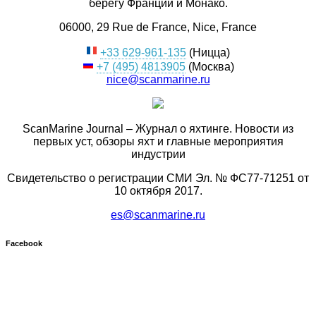
берегу Франции и Монако.
06000, 29 Rue de France, Nice, France
+33 629-961-135
(Ницца)
+7 (495) 4813905
(Москва)
nice@scanmarine.ru
ScanMarine Journal – Журнал о яхтинге. Новости из
первых уст, обзоры яхт и главные мероприятия
индустрии
Свидетельство о регистрации СМИ Эл. № ФС77-71251 от
10 октября 2017.
es@scanmarine.ru
Facebook