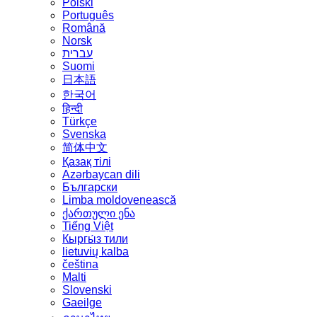
Polski
Português
Română
Norsk
עברית
Suomi
日本語
한국어
हिन्दी
Türkçe
Svenska
简体中文
Қазақ тілі
Azərbaycan dili
Български
Limba moldovenească
ქართული ენა
Tiếng Việt
Кыргы́з тили
lietuvių kalba
čeština
Malti
Slovenski
Gaeilge