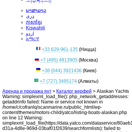
ພາສາລາວ
دری
ភាសាខ្មែរ
Kiswahili
اردو
አማርኛ
+33 629-961-135
(Ницца)
+7 (495) 4813905
(Москва)
+38 (044) 3921436
(Киев)
+7 (727) 3495174
(Алматы)
Аренда и продажа яхт
>
Каталог верфей
>
Alaskan Yachts
Warning: simplexml_load_file(): php_network_getaddresses:
getaddrinfo failed: Name or service not known in
/home/c/cofranlq/scanmarine.ru/public_html/wp-
content/themes/motors-child/yatco/listing-boats-alaskan.php
on line 12 Warning:
simplexml_load_file(https://data.yatco.com/dataservice/80aeb
d31a-4d8e-969d-03baf01f2639/searchformlists): failed to