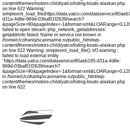
content/themes/motors-child/yatco/listing-boats-alaskan.php
on line 622 Warning:
simplexml_load_file(https://data.yatco.com/dataservice/80aeb
d31a-4d8e-969d-03baf01f2639/search?
&pageSize=90&pageIndex=-1&format=xml&LOARange=0,120
failed to open stream: php_network_getaddresses:
getaddrinfo failed: Name or service not known in
/home/c/cofranlq/scanmarine.ru/public_html/wp-
content/themes/motors-child/yatco/listing-boats-alaskan.php
on line 622 Warning: simplexml_load_file(): I/O warning :
failed to load external entity
"https://data.yatco.com/dataservice/80aeb195-d31a-4d8e-
969d-03baf01f2639/search?
&pageSize=90&pageIndex=-1&format=xml&LOARange=0,12
in /home/c/cofranlq/scanmarine.ru/public_html/wp-
content/themes/motors-child/yatco/listing-boats-alaskan.php
on line 622