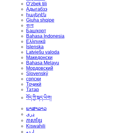
Oʻzbek tili
Адыгабзэ
հայերէն
Gjuha shqipe
বাংলা
Башҡорт
Bahasa Indonesia
Ελληνικά
Íslenska
Latviešu valoda
Македонски
Bahasa Melayu
Мордовский
Slovenský
српски
Тоҷикӣ
Татар
བོད་ཀྱི་སྐད་ཡིག།
ພາສາລາວ
دری
ភាសាខ្មែរ
Kiswahili
اردو