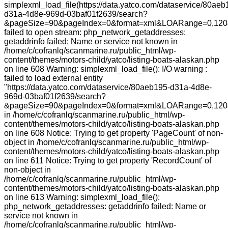
simplexml_load_file(https://data.yatco.com/dataservice/80aeb
d31a-4d8e-969d-03baf01f2639/search?
&pageSize=90&pageIndex=0&format=xml&LOARange=0,120&
failed to open stream: php_network_getaddresses:
getaddrinfo failed: Name or service not known in
/home/c/cofranlq/scanmarine.ru/public_html/wp-
content/themes/motors-child/yatco/listing-boats-alaskan.php
on line 608 Warning: simplexml_load_file(): I/O warning :
failed to load external entity
"https://data.yatco.com/dataservice/80aeb195-d31a-4d8e-
969d-03baf01f2639/search?
&pageSize=90&pageIndex=0&format=xml&LOARange=0,120
in /home/c/cofranlq/scanmarine.ru/public_html/wp-
content/themes/motors-child/yatco/listing-boats-alaskan.php
on line 608 Notice: Trying to get property 'PageCount' of non-
object in /home/c/cofranlq/scanmarine.ru/public_html/wp-
content/themes/motors-child/yatco/listing-boats-alaskan.php
on line 611 Notice: Trying to get property 'RecordCount' of
non-object in
/home/c/cofranlq/scanmarine.ru/public_html/wp-
content/themes/motors-child/yatco/listing-boats-alaskan.php
on line 613 Warning: simplexml_load_file():
php_network_getaddresses: getaddrinfo failed: Name or
service not known in
/home/c/cofranlq/scanmarine.ru/public_html/wp-