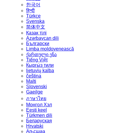
한국어
हिन्दी
Türkçe
Svenska
简体中文
Қазақ тілі
Azərbaycan dili
Български
Limba moldovenească
ქართული ენა
Tiếng Việt
Кыргы́з тили
lietuvių kalba
čeština
Malti
Slovenski
Gaeilge
ภาษาไทย
Монгол Хэл
Eesti keel
Türkmen dili
Беларуская
Hrvatski
Аҧсшәа