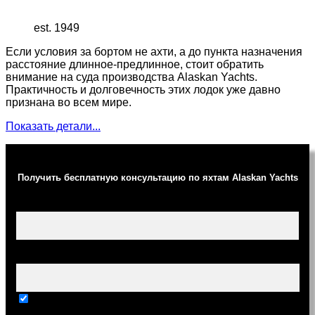
est. 1949
Если условия за бортом не ахти, а до пункта назначения
расстояние длинное-предлинное, стоит обратить
внимание на суда производства Alaskan Yachts.
Практичность и долговечность этих лодок уже давно
признана во всем мире.
Показать детали...
Получить бесплатную консультацию по яхтам Alaskan Yachts
Ваше имя (обязательно)
Ваш e-mail (обязательно)
Тема