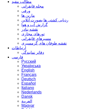
مطالب مفید
مجله قایقرانی
ورفی
مارین ها
ردیابی کشتی ها بصورت آنلاین
گزارش آب و هوا
نقشه بنادر
تورهای مجازی
مسیرهای قایقرانی
نقشه طوفان های گرمسیری
ارتباطات
دفاتر نمایندگی
فارسی
Русский
Українська
English
Français
Deutsch
Español
Italiano
Nederlands
Dansk
العربية
Magyar