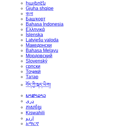
հայերէն
Gjuha shqipe
বাংলা
Башҡорт
Bahasa Indonesia
Ελληνικά
Íslenska
Latviešu valoda
Македонски
Bahasa Melayu
Мордовский
Slovenský
српски
Тоҷикӣ
Татар
བོད་ཀྱི་སྐད་ཡིག།
ພາສາລາວ
دری
ភាសាខ្មែរ
Kiswahili
اردو
አማርኛ