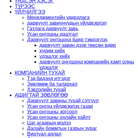
ҮНДСЭН ХЭСЭГ
ТҮРЭЭС
ҮЙЛЧИЛГЭЭ
Менеджментийн удирдлага
дарвуулт завиунуудын үйлдвэрлэл
Гатлага дарвуулт завь
Усан онгоцны даатгал
Дарвуулт онгоцонд баяр тэмдэглэх
дарвуулт завин дээр төрсөн өдөр
хурим хийх
үдэшлэг хийх
дарвуулт онгоцонд компанийн хамт олны
үдэшлэг
КОМПАНИЙН ТУХАЙ
Тэд бидэнд итгэдэг
Зөвлөмж ба талархал
Хэвлэлийн тухай
АШИГТАЙ ЗӨВЛӨГӨӨ
Дарвуулт завины тухай сэтгүүл
Усан онгоц үйлдвэрлэх газар
Усан онгоцны зогсоол
Усан онгоцны онлайн хайлт
Цаг агаарын мэдээ
Далайн боммтын газрын зураг
Виртуал аялал