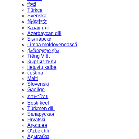
हिन्दी
Türkçe
Svenska
简体中文
Қазақ тілі
Azərbaycan dili
Български
Limba moldovenească
ქართული ენა
Tiếng Việt
Кыргы́з тили
lietuvių kalba
čeština
Malti
Slovenski
Gaeilge
ภาษาไทย
Eesti keel
Türkmen dili
Беларуская
Hrvatski
Аҧсшәа
Oʻzbek tili
Адыгабзэ