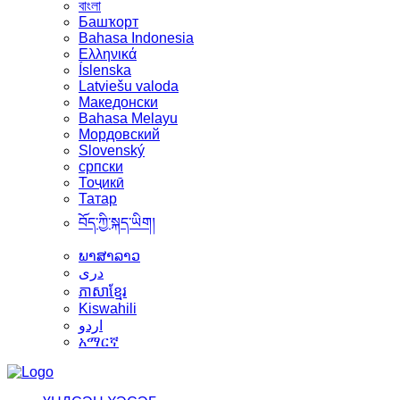
বাংলা
Башҡорт
Bahasa Indonesia
Ελληνικά
Íslenska
Latviešu valoda
Македонски
Bahasa Melayu
Мордовский
Slovenský
српски
Тоҷикӣ
Татар
བོད་ཀྱི་སྐད་ཡིག།
ພາສາລາວ
دری
ភាសាខ្មែរ
Kiswahili
اردو
አማርኛ