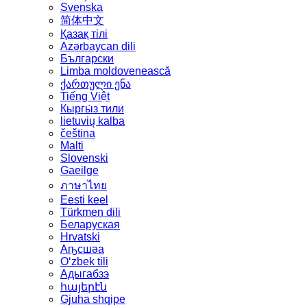
Svenska
简体中文
Қазақ тілі
Azərbaycan dili
Български
Limba moldovenească
ქართული ენა
Tiếng Việt
Кыргы́з тили
lietuvių kalba
čeština
Malti
Slovenski
Gaeilge
ภาษาไทย
Eesti keel
Türkmen dili
Беларуская
Hrvatski
Аҧсшәа
Oʻzbek tili
Адыгабзэ
հայերէն
Gjuha shqipe