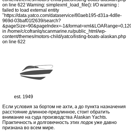
on line 622 Warning: simplexml_load_file(): I/O warning :
failed to load external entity
"https://data.yatco.com/dataservice/80aeb195-d31a-4d8e-
969d-03baf01f2639/search?
&pageSize=90&pageIndex=-1&format=xml&LOARange=0,12
in /home/c/cofranlq/scanmarine.ru/public_html/wp-
content/themes/motors-child/yatco/listing-boats-alaskan.php
on line 622
est. 1949
Если условия за бортом не ахти, а до пункта назначения
расстояние длинное-предлинное, стоит обратить
внимание на суда производства Alaskan Yachts.
Практичность и долговечность этих лодок уже давно
признана во всем мире.