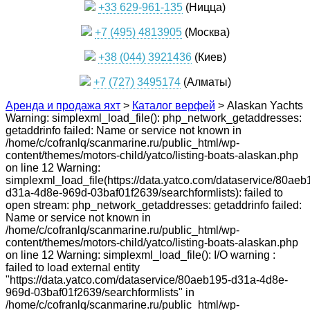
+33 629-961-135
(Ницца)
+7 (495) 4813905
(Москва)
+38 (044) 3921436
(Киев)
+7 (727) 3495174
(Алматы)
Аренда и продажа яхт
>
Каталог верфей
>
Alaskan Yachts
Warning: simplexml_load_file(): php_network_getaddresses:
getaddrinfo failed: Name or service not known in
/home/c/cofranlq/scanmarine.ru/public_html/wp-
content/themes/motors-child/yatco/listing-boats-alaskan.php
on line 12 Warning:
simplexml_load_file(https://data.yatco.com/dataservice/80aeb
d31a-4d8e-969d-03baf01f2639/searchformlists): failed to
open stream: php_network_getaddresses: getaddrinfo failed:
Name or service not known in
/home/c/cofranlq/scanmarine.ru/public_html/wp-
content/themes/motors-child/yatco/listing-boats-alaskan.php
on line 12 Warning: simplexml_load_file(): I/O warning :
failed to load external entity
"https://data.yatco.com/dataservice/80aeb195-d31a-4d8e-
969d-03baf01f2639/searchformlists" in
/home/c/cofranlq/scanmarine.ru/public_html/wp-