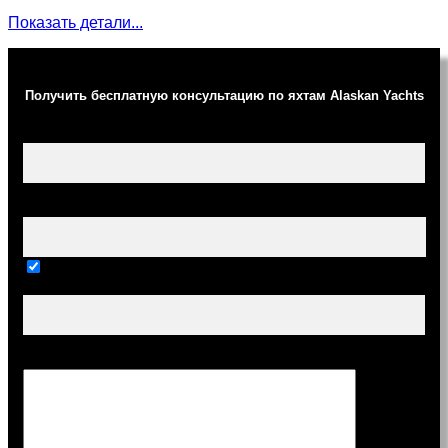
Показать детали...
Получить бесплатную консультацию по яхтам Alaskan Yachts
Ваше имя (обязательно)
Ваш e-mail (обязательно)
Тема
Сообщение