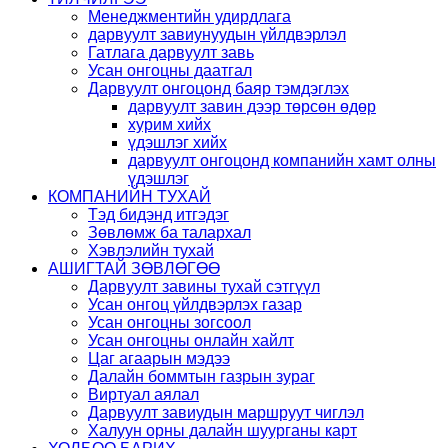
Менеджментийн удирдлага
дарвуулт завиунуудын үйлдвэрлэл
Гатлага дарвуулт завь
Усан онгоцны даатгал
Дарвуулт онгоцонд баяр тэмдэглэх
дарвуулт завин дээр төрсөн өдөр
хурим хийх
үдэшлэг хийх
дарвуулт онгоцонд компанийн хамт олны
үдэшлэг
КОМПАНИЙН ТУХАЙ
Тэд бидэнд итгэдэг
Зөвлөмж ба талархал
Хэвлэлийн тухай
АШИГТАЙ ЗӨВЛӨГӨӨ
Дарвуулт завины тухай сэтгүүл
Усан онгоц үйлдвэрлэх газар
Усан онгоцны зогсоол
Усан онгоцны онлайн хайлт
Цаг агаарын мэдээ
Далайн боммтын газрын зураг
Виртуал аялал
Дарвуулт завиудын маршруут чиглэл
Халуун орны далайн шуурганы карт