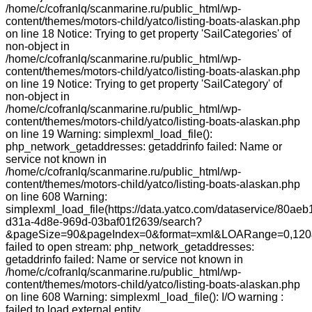
/home/c/cofranlq/scanmarine.ru/public_html/wp-
content/themes/motors-child/yatco/listing-boats-alaskan.php
on line 18 Notice: Trying to get property 'SailCategories' of
non-object in
/home/c/cofranlq/scanmarine.ru/public_html/wp-
content/themes/motors-child/yatco/listing-boats-alaskan.php
on line 19 Notice: Trying to get property 'SailCategory' of
non-object in
/home/c/cofranlq/scanmarine.ru/public_html/wp-
content/themes/motors-child/yatco/listing-boats-alaskan.php
on line 19 Warning: simplexml_load_file():
php_network_getaddresses: getaddrinfo failed: Name or
service not known in
/home/c/cofranlq/scanmarine.ru/public_html/wp-
content/themes/motors-child/yatco/listing-boats-alaskan.php
on line 608 Warning:
simplexml_load_file(https://data.yatco.com/dataservice/80aeb
d31a-4d8e-969d-03baf01f2639/search?
&pageSize=90&pageIndex=0&format=xml&LOARange=0,120&
failed to open stream: php_network_getaddresses:
getaddrinfo failed: Name or service not known in
/home/c/cofranlq/scanmarine.ru/public_html/wp-
content/themes/motors-child/yatco/listing-boats-alaskan.php
on line 608 Warning: simplexml_load_file(): I/O warning :
failed to load external entity