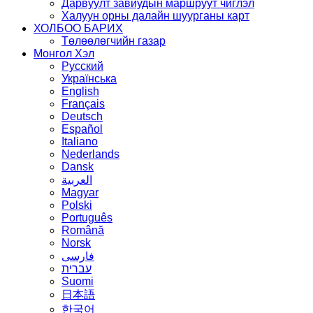
Дарвуулт завиудын маршруут чиглэл
Халуун орны далайн шуурганы карт
ХОЛБОО БАРИХ
Төлөөлөгчийн газар
Монгол Хэл
Русский
Українська
English
Français
Deutsch
Español
Italiano
Nederlands
Dansk
العربية
Magyar
Polski
Português
Română
Norsk
فارسی
עברית
Suomi
日本語
한국어