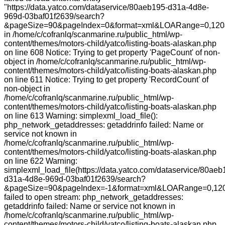
"https://data.yatco.com/dataservice/80aeb195-d31a-4d8e-
969d-03baf01f2639/search?
&pageSize=90&pageIndex=0&format=xml&LOARange=0,120
in /home/c/cofranlq/scanmarine.ru/public_html/wp-
content/themes/motors-child/yatco/listing-boats-alaskan.php
on line 608 Notice: Trying to get property 'PageCount' of non-
object in /home/c/cofranlq/scanmarine.ru/public_html/wp-
content/themes/motors-child/yatco/listing-boats-alaskan.php
on line 611 Notice: Trying to get property 'RecordCount' of
non-object in
/home/c/cofranlq/scanmarine.ru/public_html/wp-
content/themes/motors-child/yatco/listing-boats-alaskan.php
on line 613 Warning: simplexml_load_file():
php_network_getaddresses: getaddrinfo failed: Name or
service not known in
/home/c/cofranlq/scanmarine.ru/public_html/wp-
content/themes/motors-child/yatco/listing-boats-alaskan.php
on line 622 Warning:
simplexml_load_file(https://data.yatco.com/dataservice/80aeb
d31a-4d8e-969d-03baf01f2639/search?
&pageSize=90&pageIndex=-1&format=xml&LOARange=0,120
failed to open stream: php_network_getaddresses:
getaddrinfo failed: Name or service not known in
/home/c/cofranlq/scanmarine.ru/public_html/wp-
content/themes/motors-child/yatco/listing-boats-alaskan.php