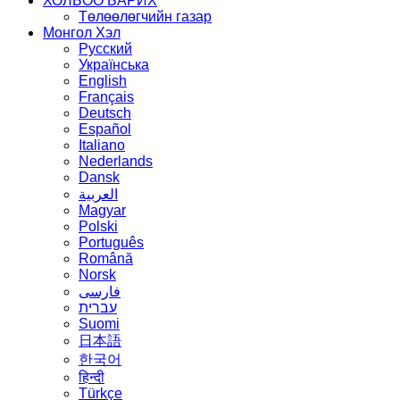
ХОЛБОО БАРИХ
Төлөөлөгчийн газар
Монгол Хэл
Русский
Українська
English
Français
Deutsch
Español
Italiano
Nederlands
Dansk
العربية
Magyar
Polski
Português
Română
Norsk
فارسی
עברית
Suomi
日本語
한국어
हिन्दी
Türkçe