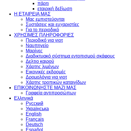
πάρτι
εταιρική δεξίωση
Η ΕΤΑΙΡΕΙΑ ΜΑΣ
Μας εμπιστεύονται
Συστάσεις και ευχαριστίες
Για το περιοδικό
ΧΡΗΣΙΜΕΣ ΠΛΗΡΟΦΟΡΙΕΣ
Περιοδικό για γιοτ
Ναυπηγείο
Μαρίνες
Διαδικτυακό σύστημα εντοπισμού σκάφους
Δελτιο καιρού
Χάρτης λιμένων
Εικονικές εκδρομές
Δρομολόγια για γιοτ
Χάρτης τροπικών καταιγίδων
ΕΠΙΚΟΙΝΩΝΗΣΤΕ ΜΑΖΙ ΜΑΣ
Γραφεία αντιπροσώπων
Ελληνικά
Русский
Українська
English
Français
Deutsch
Español