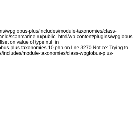
lugins/wpglobus-plus/includes/module-taxonomies/class-
franlq/scanmarine.ru/public_html/wp-content/plugins/wpglobus-
et on value of type null in
bus-plus-taxonomies-10.php on line 3270 Notice: Trying to
lus/includes/module-taxonomies/class-wpglobus-plus-