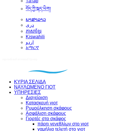
Татар
བོད་ཀྱི་སྐད་ཡིག།
ພາສາລາວ
دری
ភាសាខ្មែរ
Kiswahili
اردو
አማርኛ
ΚΥΡΙΑ ΣΕΛΙΔΑ
ΝΑΥΛΩΜΕΝΟ ΓΙΟΤ
ΥΠΗΡΕΣΙΕΣ
Διαχείριση
Κατασκευή γιοτ
Ρυμούλκηση σκάφους
Ασφάλιση σκάφους
Γιορτές στο σκάφος
πάρτι γενεθλίων στο γιοτ
γαμήλια τελετή στο γιοτ