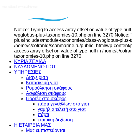
Notice: Trying to access array offset on value of type n
wpglobus-plus-taxonomies-10.php on line 3270 Notice: Tr
plus/includes/module-taxonomies/class-wpglobus-plus-tax
/home/c/cofranlq/scanmarine.ru/public_html/wp-content/
access array offset on value of type null in /home/c/co
taxonomies-10.php on line 3270
ΚΥΡΙΑ ΣΕΛΙΔΑ
ΝΑΥΛΩΜΕΝΟ ΓΙΟΤ
ΥΠΗΡΕΣΙΕΣ
Διαχείριση
Κατασκευή γιοτ
Ρυμούλκηση σκάφους
Ασφάλιση σκάφους
Γιορτές στο σκάφος
πάρτι γενεθλίων στο γιοτ
γαμήλια τελετή στο γιοτ
πάρτι
εταιρική δεξίωση
Η ΕΤΑΙΡΕΙΑ ΜΑΣ
Μας εμπιστεύονται