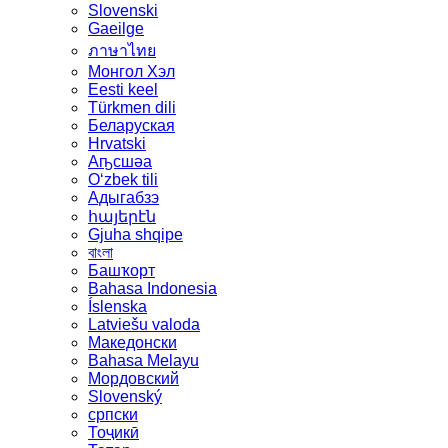
Slovenski
Gaeilge
ภาษาไทย
Монгол Хэл
Eesti keel
Türkmen dili
Беларуская
Hrvatski
Аҧсшәа
Oʻzbek tili
Адыгабзэ
հայերէն
Gjuha shqipe
বাংলা
Башҡорт
Bahasa Indonesia
Íslenska
Latviešu valoda
Македонски
Bahasa Melayu
Мордовский
Slovenský
српски
Тоҷикӣ