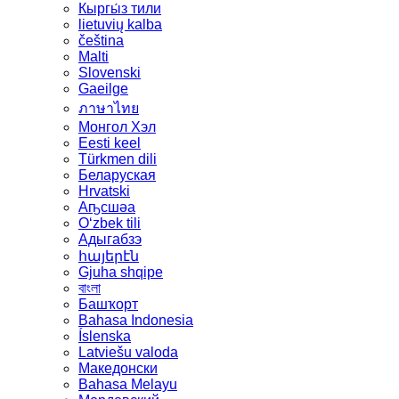
Кыргы́з тили
lietuvių kalba
čeština
Malti
Slovenski
Gaeilge
ภาษาไทย
Монгол Хэл
Eesti keel
Türkmen dili
Беларуская
Hrvatski
Аҧсшәа
Oʻzbek tili
Адыгабзэ
հայերէն
Gjuha shqipe
বাংলা
Башҡорт
Bahasa Indonesia
Íslenska
Latviešu valoda
Македонски
Bahasa Melayu