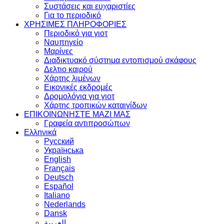
Συστάσεις και ευχαριστίες
Για το περιοδικό
ΧΡΗΣΙΜΕΣ ΠΛΗΡΟΦΟΡΙΕΣ
Περιοδικό για γιοτ
Ναυπηγείο
Μαρίνες
Διαδικτυακό σύστημα εντοπισμού σκάφους
Δελτιο καιρού
Χάρτης λιμένων
Εικονικές εκδρομές
Δρομολόγια για γιοτ
Χάρτης τροπικών καταιγίδων
ΕΠΙΚΟΙΝΩΝΗΣΤΕ ΜΑΖΙ ΜΑΣ
Γραφεία αντιπροσώπων
Ελληνικά
Русский
Українська
English
Français
Deutsch
Español
Italiano
Nederlands
Dansk
العربية