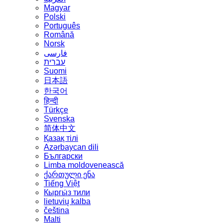
Magyar
Polski
Português
Română
Norsk
فارسی
עברית
Suomi
日本語
한국어
हिन्दी
Türkçe
Svenska
简体中文
Қазақ тілі
Azərbaycan dili
Български
Limba moldovenească
ქართული ენა
Tiếng Việt
Кыргы́з тили
lietuvių kalba
čeština
Malti