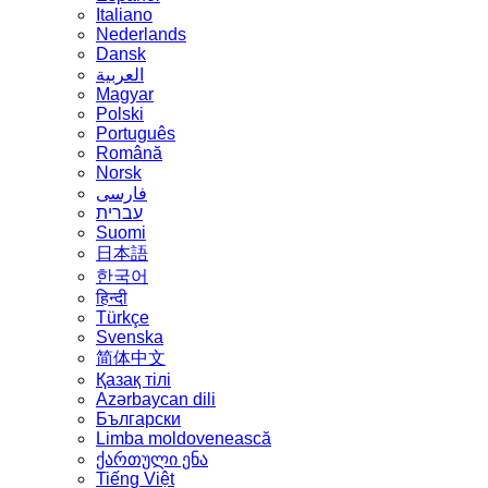
Italiano
Nederlands
Dansk
العربية
Magyar
Polski
Português
Română
Norsk
فارسی
עברית
Suomi
日本語
한국어
हिन्दी
Türkçe
Svenska
简体中文
Қазақ тілі
Azərbaycan dili
Български
Limba moldovenească
ქართული ენა
Tiếng Việt