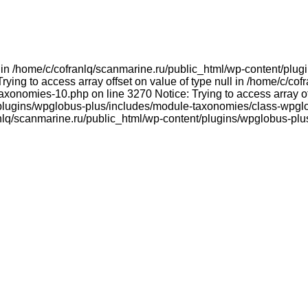
ull in /home/c/cofranlq/scanmarine.ru/public_html/wp-content/p
ying to access array offset on value of type null in /home/c/co
onomies-10.php on line 3270 Notice: Trying to access array offs
plugins/wpglobus-plus/includes/module-taxonomies/class-wpglo
franlq/scanmarine.ru/public_html/wp-content/plugins/wpglobus-p