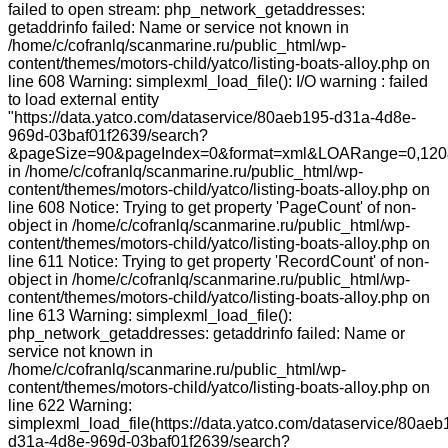
failed to open stream: php_network_getaddresses:
getaddrinfo failed: Name or service not known in
/home/c/cofranlq/scanmarine.ru/public_html/wp-
content/themes/motors-child/yatco/listing-boats-alloy.php on
line 608 Warning: simplexml_load_file(): I/O warning : failed
to load external entity
"https://data.yatco.com/dataservice/80aeb195-d31a-4d8e-
969d-03baf01f2639/search?
&pageSize=90&pageIndex=0&format=xml&LOARange=0,120&
in /home/c/cofranlq/scanmarine.ru/public_html/wp-
content/themes/motors-child/yatco/listing-boats-alloy.php on
line 608 Notice: Trying to get property 'PageCount' of non-
object in /home/c/cofranlq/scanmarine.ru/public_html/wp-
content/themes/motors-child/yatco/listing-boats-alloy.php on
line 611 Notice: Trying to get property 'RecordCount' of non-
object in /home/c/cofranlq/scanmarine.ru/public_html/wp-
content/themes/motors-child/yatco/listing-boats-alloy.php on
line 613 Warning: simplexml_load_file():
php_network_getaddresses: getaddrinfo failed: Name or
service not known in
/home/c/cofranlq/scanmarine.ru/public_html/wp-
content/themes/motors-child/yatco/listing-boats-alloy.php on
line 622 Warning:
simplexml_load_file(https://data.yatco.com/dataservice/80aeb
d31a-4d8e-969d-03baf01f2639/search?