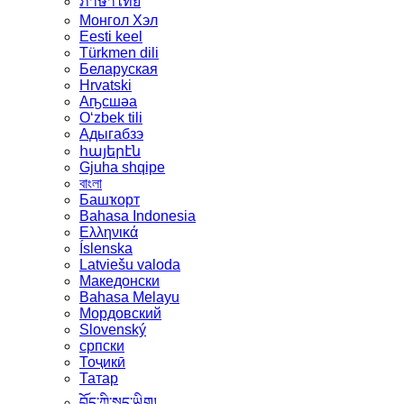
ภาษาไทย
Монгол Хэл
Eesti keel
Türkmen dili
Беларуская
Hrvatski
Аҧсшәа
Oʻzbek tili
Адыгабзэ
հայերէն
Gjuha shqipe
বাংলা
Башҡорт
Bahasa Indonesia
Ελληνικά
Íslenska
Latviešu valoda
Македонски
Bahasa Melayu
Мордовский
Slovenský
српски
Тоҷикӣ
Татар
བོད་ཀྱི་སྐད་ཡིག།