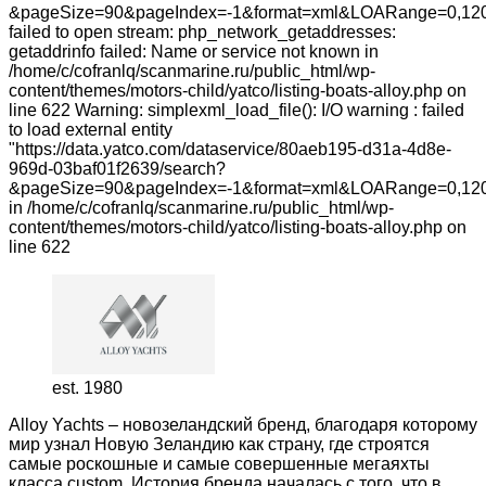
&pageSize=90&pageIndex=-1&format=xml&LOARange=0,120
failed to open stream: php_network_getaddresses:
getaddrinfo failed: Name or service not known in
/home/c/cofranlq/scanmarine.ru/public_html/wp-
content/themes/motors-child/yatco/listing-boats-alloy.php on
line 622 Warning: simplexml_load_file(): I/O warning : failed
to load external entity
"https://data.yatco.com/dataservice/80aeb195-d31a-4d8e-
969d-03baf01f2639/search?
&pageSize=90&pageIndex=-1&format=xml&LOARange=0,120
in /home/c/cofranlq/scanmarine.ru/public_html/wp-
content/themes/motors-child/yatco/listing-boats-alloy.php on
line 622
est. 1980
Alloy Yachts – новозеландский бренд, благодаря которому
мир узнал Новую Зеландию как страну, где строятся
самые роскошные и самые совершенные мегаяхты
класса custom. История бренда началась с того, что в