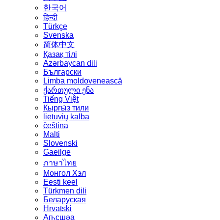
한국어
हिन्दी
Türkçe
Svenska
简体中文
Қазақ тілі
Azərbaycan dili
Български
Limba moldovenească
ქართული ენა
Tiếng Việt
Кыргы́з тили
lietuvių kalba
čeština
Malti
Slovenski
Gaeilge
ภาษาไทย
Монгол Хэл
Eesti keel
Türkmen dili
Беларуская
Hrvatski
Аҧсшәа