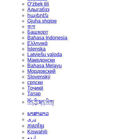
Oʻzbek tili
Адыгабзэ
հայերէն
Gjuha shqipe
বাংলা
Башҡорт
Bahasa Indonesia
Ελληνικά
Íslenska
Latviešu valoda
Македонски
Bahasa Melayu
Мордовский
Slovenský
српски
Тоҷикӣ
Татар
བོད་ཀྱི་སྐད་ཡིག།
ພາສາລາວ
دری
ភាសាខ្មែរ
Kiswahili
اردو