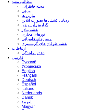
مطالب مفید
مجله قایقرانی
ورفی
مارین ها
ردیابی کشتی ها بصورت آنلاین
گزارش آب و هوا
نقشه بنادر
تورهای مجازی
مسیرهای قایقرانی
نقشه طوفان های گرمسیری
ارتباطات
دفاتر نمایندگی
فارسی
Русский
Українська
English
Français
Deutsch
Español
Italiano
Nederlands
Dansk
العربية
Magyar