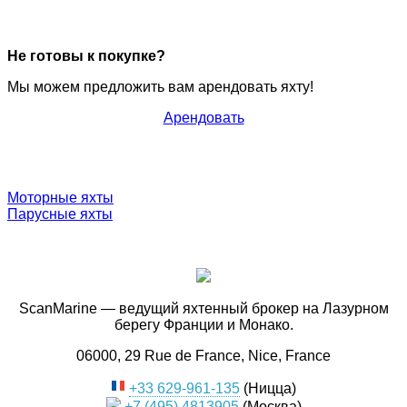
Не готовы к покупке?
Мы можем предложить вам арендовать яхту!
Арендовать
Моторные яхты
Парусные яхты
ScanMarine — ведущий яхтенный брокер на Лазурном
берегу Франции и Монако.
06000, 29 Rue de France, Nice, France
+33 629-961-135
(Ницца)
+7 (495) 4813905
(Москва)