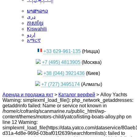
ພາສາລາວ
دری
ភាសាខ្មែរ
Kiswahili
اردو
አማርኛ
+33 629-961-135
(Ницца)
+7 (495) 4813905
(Москва)
+38 (044) 3921436
(Киев)
+7 (727) 3495174
(Алматы)
Аренда и продажа яхт
>
Каталог верфей
>
Alloy Yachts
Warning: simplexml_load_file(): php_network_getaddresses:
getaddrinfo failed: Name or service not known in
/home/c/cofranlq/scanmarine.ru/public_html/wp-
content/themes/motors-child/yatco/listing-boats-alloy.php on
line 12 Warning:
simplexml_load_file(https://data.yatco.com/dataservice/80aeb
d31a-4d8e-969d-03baf01f2639/searchformlists): failed to