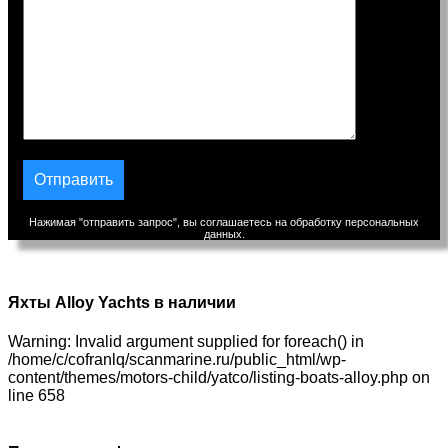
Нажимая "отправить запрос", вы соглашаетесь на обработку персональных
данных.
Яхты Alloy Yachts в наличии
Warning: Invalid argument supplied for foreach() in
/home/c/cofranlq/scanmarine.ru/public_html/wp-
content/themes/motors-child/yatco/listing-boats-alloy.php on
line 658