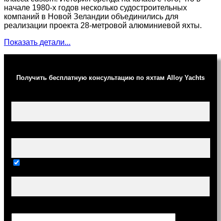
начале 1980-х годов несколько судостроительных
компаний в Новой Зеландии объединились для
реализации проекта 28-метровой алюминиевой яхты.
Показать детали...
Получить бесплатную консультацию по яхтам Alloy Yachts
Ваше имя (обязательно)
Ваш e-mail (обязательно)
Тема
Сообщение