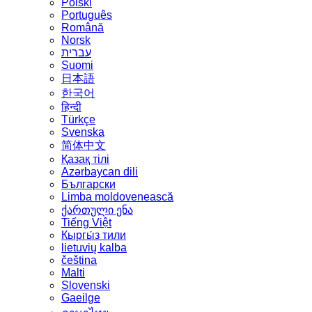
Polski
Português
Română
Norsk
עברית
Suomi
日本語
한국어
हिन्दी
Türkçe
Svenska
简体中文
Қазақ тілі
Azərbaycan dili
Български
Limba moldovenească
ქართული ენა
Tiếng Việt
Кыргы́з тили
lietuvių kalba
čeština
Malti
Slovenski
Gaeilge