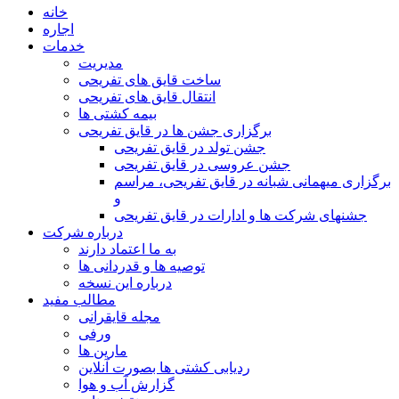
خانه
اجاره
خدمات
مدیریت
ساخت قایق های تفریحی
انتقال قایق های تفریحی
بیمه کشتی ها
برگزاری جشن ها در قایق تفریحی
جشن تولد در قایق تفریحی
جشن عروسی در قایق تفریحی
برگزاری میهمانی شبانه در قایق تفریحی، مراسم
و
جشنهای شرکت ها و ادارات در قایق تفریحی
درباره شرکت
به ما اعتماد دارند
توصیه ها و قدردانی ها
درباره این نسخه
مطالب مفید
مجله قایقرانی
ورفی
مارین ها
ردیابی کشتی ها بصورت آنلاین
گزارش آب و هوا