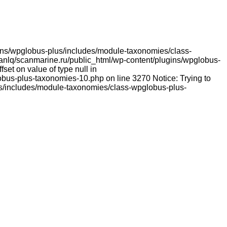
lugins/wpglobus-plus/includes/module-taxonomies/class-
franlq/scanmarine.ru/public_html/wp-content/plugins/wpglobus-
et on value of type null in
bus-plus-taxonomies-10.php on line 3270 Notice: Trying to
lus/includes/module-taxonomies/class-wpglobus-plus-