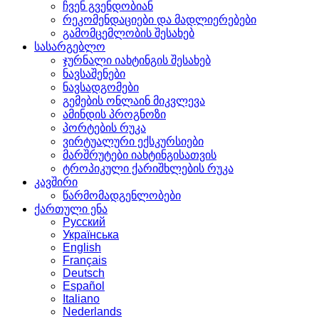
ჩვენ გვენდობიან
რეკომენდაციები და მადლიერებები
გამომცემლობის შესახებ
სასარგებლო
ჯურნალი იახტინგის შესახებ
ნავსაშენები
ნავსადგომები
გემების ონლაინ მიკვლევა
ამინდის პროგნოზი
პორტების რუკა
ვირტუალური ექსკურსიები
მარშრუტები იახტინგისათვის
ტროპიკული ქარიშხლების რუკა
კავშირი
წარმომადგენლობები
ქართული ენა
Русский
Українська
English
Français
Deutsch
Español
Italiano
Nederlands