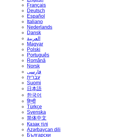
Français
Deutsch
Español
Italiano
Nederlands
Dansk
العربية
Magyar
Polski
Português
Română
Norsk
فارسی
עברית
Suomi
日本語
한국어
हिन्दी
Türkçe
Svenska
简体中文
Қазақ тілі
Azərbaycan dili
Български