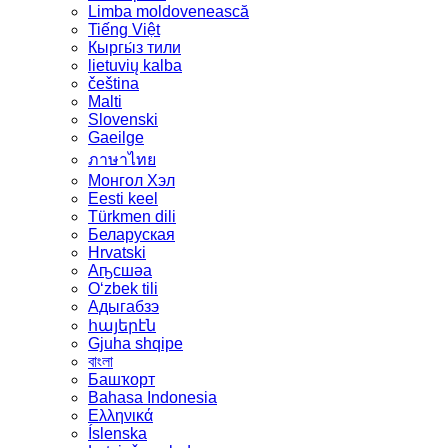
Limba moldovenească
Tiếng Việt
Кыргы́з тили
lietuvių kalba
čeština
Malti
Slovenski
Gaeilge
ภาษาไทย
Монгол Хэл
Eesti keel
Türkmen dili
Беларуская
Hrvatski
Аҧсшәа
Oʻzbek tili
Адыгабзэ
հայերէն
Gjuha shqipe
বাংলা
Башҡорт
Bahasa Indonesia
Ελληνικά
Íslenska