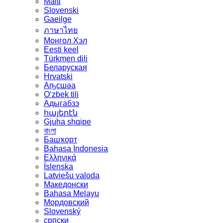
Malti
Slovenski
Gaeilge
ภาษาไทย
Монгол Хэл
Eesti keel
Türkmen dili
Беларуская
Hrvatski
Аҧсшәа
Oʻzbek tili
Адыгабзэ
հայերէն
Gjuha shqipe
বাংলা
Башҡорт
Bahasa Indonesia
Ελληνικά
Íslenska
Latviešu valoda
Македонски
Bahasa Melayu
Мордовский
Slovenský
српски