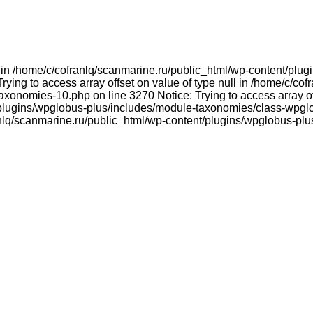
ull in /home/c/cofranlq/scanmarine.ru/public_html/wp-content/p
ying to access array offset on value of type null in /home/c/co
onomies-10.php on line 3270 Notice: Trying to access array offs
plugins/wpglobus-plus/includes/module-taxonomies/class-wpglo
franlq/scanmarine.ru/public_html/wp-content/plugins/wpglobus-p