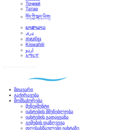
Тоҷикӣ
Татар
བོད་ཀྱི་སྐད་ཡིག།
ພາສາລາວ
دری
ភាសាខ្មែរ
Kiswahili
اردو
አማርኛ
მთავარი
გაქირავება
მომსახურება
მენეჯმენტი
იახტების მშენებლობა
იახტების გადაყვანა
გემების დაზღვევა
დღესასწაულები იახტაზე