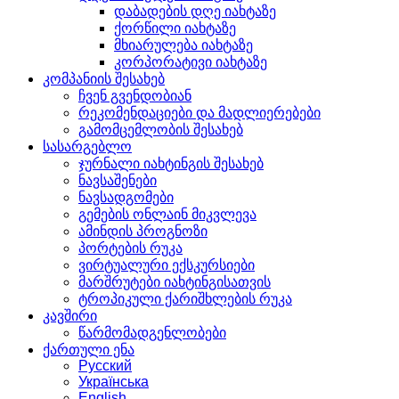
დაბადების დღე იახტაზე
ქორწილი იახტაზე
მხიარულება იახტაზე
კორპორატივი იახტაზე
კომპანიის შესახებ
ჩვენ გვენდობიან
რეკომენდაციები და მადლიერებები
გამომცემლობის შესახებ
სასარგებლო
ჯურნალი იახტინგის შესახებ
ნავსაშენები
ნავსადგომები
გემების ონლაინ მიკვლევა
ამინდის პროგნოზი
პორტების რუკა
ვირტუალური ექსკურსიები
მარშრუტები იახტინგისათვის
ტროპიკული ქარიშხლების რუკა
კავშირი
წარმომადგენლობები
ქართული ენა
Русский
Українська
English