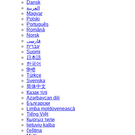
Dansk
العربية
Magyar
Polski
Português
Română
Norsk
فارسی
עברית
Suomi
日本語
한국어
हिन्दी
Türkçe
Svenska
简体中文
Қазақ тілі
Azərbaycan dili
Български
Limba moldovenească
Tiếng Việt
Кыргы́з тили
lietuvių kalba
čeština