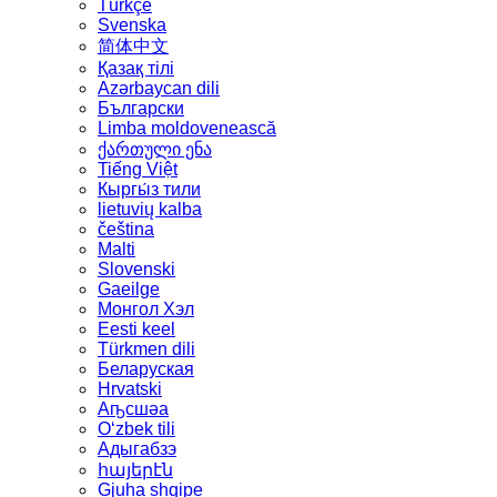
Türkçe
Svenska
简体中文
Қазақ тілі
Azərbaycan dili
Български
Limba moldovenească
ქართული ენა
Tiếng Việt
Кыргы́з тили
lietuvių kalba
čeština
Malti
Slovenski
Gaeilge
Монгол Хэл
Eesti keel
Türkmen dili
Беларуская
Hrvatski
Аҧсшәа
Oʻzbek tili
Адыгабзэ
հայերէն
Gjuha shqipe