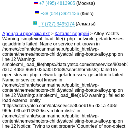
+7 (495) 4813905
(Москва)
+38 (044) 3921436
(Киев)
+7 (727) 3495174
(Алматы)
Аренда и продажа яхт
>
Каталог верфей
>
Alloy Yachts
Warning: simplexml_load_file(): php_network_getaddresses:
getaddrinfo failed: Name or service not known in
/home/c/cofranlq/scanmarine.ru/public_html/wp-
content/themes/motors-child/yatco/listing-boats-alloy.php on
line 12 Warning:
simplexml_load_file(https://data.yatco.com/dataservice/80aeb
d31a-4d8e-969d-03baf01f2639/searchformlists): failed to
open stream: php_network_getaddresses: getaddrinfo failed:
Name or service not known in
/home/c/cofranlq/scanmarine.ru/public_html/wp-
content/themes/motors-child/yatco/listing-boats-alloy.php on
line 12 Warning: simplexml_load_file(): I/O warning : failed to
load external entity
"https://data.yatco.com/dataservice/80aeb195-d31a-4d8e-
969d-03baf01f2639/searchformlists" in
/home/c/cofranlq/scanmarine.ru/public_html/wp-
content/themes/motors-child/yatco/listing-boats-alloy.php on
line 12 Notice: Trying to get property 'Countries' of non-object