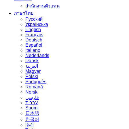
สำนักงานตัวแทน
ภาษาไทย
Русский
Українська
English
Français
Deutsch
Español
Italiano
Nederlands
Dansk
العربية
Magyar
Polski
Português
Română
Norsk
فارسی
עברית
Suomi
日本語
한국어
हिन्दी