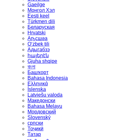
Gaeilge
Монгол Хэл
Eesti keel
Türkmen dili
Беларуская
Hrvatski
Аҧсшәа
Oʻzbek tili
Адыгабзэ
հայերէն
Gjuha shqipe
বাংলা
Башҡорт
Bahasa Indonesia
Ελληνικά
Íslenska
Latviešu valoda
Македонски
Bahasa Melayu
Мордовский
Slovenský
српски
Тоҷикӣ
Татар