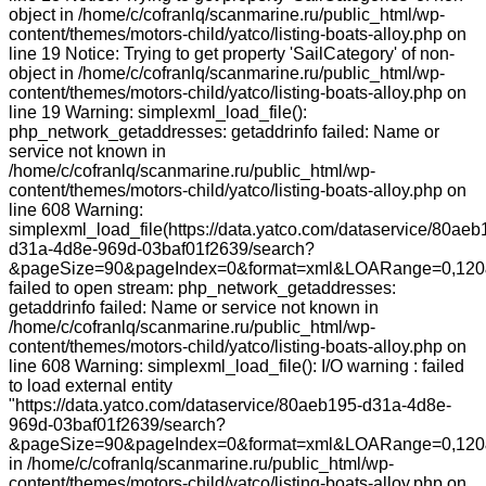
object in /home/c/cofranlq/scanmarine.ru/public_html/wp-
content/themes/motors-child/yatco/listing-boats-alloy.php on
line 19 Notice: Trying to get property 'SailCategory' of non-
object in /home/c/cofranlq/scanmarine.ru/public_html/wp-
content/themes/motors-child/yatco/listing-boats-alloy.php on
line 19 Warning: simplexml_load_file():
php_network_getaddresses: getaddrinfo failed: Name or
service not known in
/home/c/cofranlq/scanmarine.ru/public_html/wp-
content/themes/motors-child/yatco/listing-boats-alloy.php on
line 608 Warning:
simplexml_load_file(https://data.yatco.com/dataservice/80aeb
d31a-4d8e-969d-03baf01f2639/search?
&pageSize=90&pageIndex=0&format=xml&LOARange=0,120&
failed to open stream: php_network_getaddresses:
getaddrinfo failed: Name or service not known in
/home/c/cofranlq/scanmarine.ru/public_html/wp-
content/themes/motors-child/yatco/listing-boats-alloy.php on
line 608 Warning: simplexml_load_file(): I/O warning : failed
to load external entity
"https://data.yatco.com/dataservice/80aeb195-d31a-4d8e-
969d-03baf01f2639/search?
&pageSize=90&pageIndex=0&format=xml&LOARange=0,120&
in /home/c/cofranlq/scanmarine.ru/public_html/wp-
content/themes/motors-child/yatco/listing-boats-alloy.php on