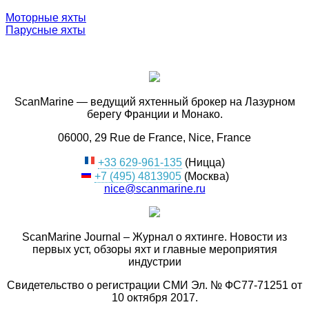
Моторные яхты
Парусные яхты
ScanMarine — ведущий яхтенный брокер на Лазурном
берегу Франции и Монако.
06000, 29 Rue de France, Nice, France
+33 629-961-135
(Ницца)
+7 (495) 4813905
(Москва)
nice@scanmarine.ru
ScanMarine Journal – Журнал о яхтинге. Новости из
первых уст, обзоры яхт и главные мероприятия
индустрии
Свидетельство о регистрации СМИ Эл. № ФС77-71251 от
10 октября 2017.