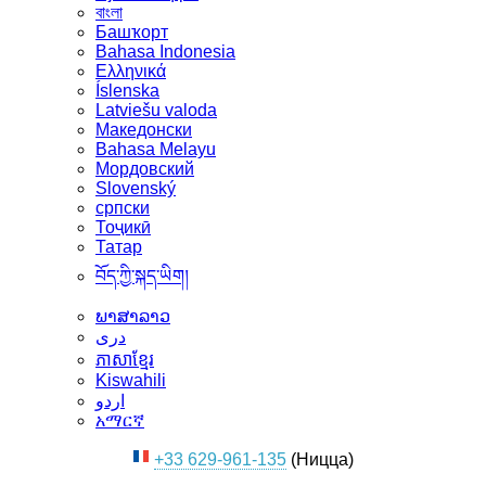
বাংলা
Башҡорт
Bahasa Indonesia
Ελληνικά
Íslenska
Latviešu valoda
Македонски
Bahasa Melayu
Мордовский
Slovenský
српски
Тоҷикӣ
Татар
བོད་ཀྱི་སྐད་ཡིག།
ພາສາລາວ
دری
ភាសាខ្មែរ
Kiswahili
اردو
አማርኛ
+33 629-961-135
(Ницца)