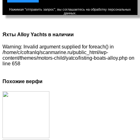
Нажимая "отправить запрос", вы соглашаетесь на обработку персональных
данных.
Яхты Alloy Yachts в наличии
Warning: Invalid argument supplied for foreach() in
/home/c/cofranlq/scanmarine.ru/public_html/wp-
content/themes/motors-child/yatco/listing-boats-alloy.php on
line 658
Похожие верфи