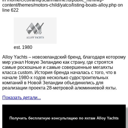
content/themes/motors-child/yatco/listing-boats-alloy.php on
line 622
est. 1980
Alloy Yachts – новозеландский бренд, благодаря которому
мир узнал Новую Зеландию как страну, где строятся
самые роскошные и самые совершенные мегаяхты
класса custom. История бренда началась с того, что в
начале 1980-х годов несколько судостроительных
компаний в Новой Зеландии объединились для
реализации проекта 28-метровой алюминиевой яхты.
Показать детали...
Получить бесплатную консультацию по яхтам Alloy Yachts