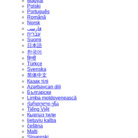
Magyar
Polski
Português
Română
Norsk
فارسی
עברית
Suomi
日本語
한국어
हिन्दी
Türkçe
Svenska
简体中文
Қазақ тілі
Azərbaycan dili
Български
Limba moldovenească
ქართული ენა
Tiếng Việt
Кыргы́з тили
lietuvių kalba
čeština
Malti
Slovenski