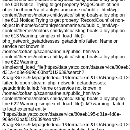
line 608 Notice: Trying to get property 'PageCount' of non-
object in /home/c/cofranlq/scanmarine.ru/public_html/wp-
content/themes/motors-child/yatco/listing-boats-alloy.php on
line 611 Notice: Trying to get property 'RecordCount' of non-
object in /home/c/cofranlq/scanmarine.ru/public_html/wp-
content/themes/motors-child/yatco/listing-boats-alloy.php on
line 613 Warning: simplexml_load_file():
php_network_getaddresses: getaddrinfo failed: Name or
service not known in
/home/c/cofranlq/scanmarine.ru/public_html/wp-
content/themes/motors-child/yatco/listing-boats-alloy.php on
line 622 Warning:
simplexml_load_file(https://data.yatco.com/dataservice/80aeb
d31a-4d8e-969d-03baf01f2639/search?
&pageSize=90&pageIndex=-1&format=xml&LOARange=0,120
failed to open stream: php_network_getaddresses:
getaddrinfo failed: Name or service not known in
/home/c/cofranlq/scanmarine.ru/public_html/wp-
content/themes/motors-child/yatco/listing-boats-alloy.php on
line 622 Warning: simplexml_load_file(): I/O warning : failed
to load external entity
"https://data.yatco.com/dataservice/80aeb195-d31a-4d8e-
969d-03baf01f2639/search?
&pageSize=90&pageIndex=-1&format=xml&LOARange=0,120
in /home/c/cofranlq/scanmarine.ru/public_html/wp-