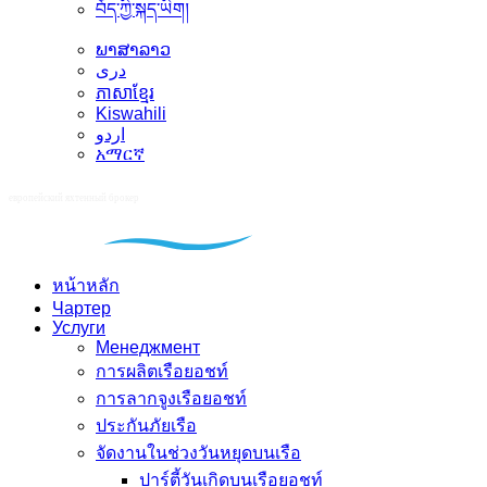
བོད་ཀྱི་སྐད་ཡིག།
ພາສາລາວ
دری
ភាសាខ្មែរ
Kiswahili
اردو
አማርኛ
หน้าหลัก
Чартер
Услуги
Менеджмент
การผลิตเรือยอชท์
การลากจูงเรือยอชท์
ประกันภัยเรือ
จัดงานในช่วงวันหยุดบนเรือ
ปาร์ตี้วันเกิดบนเรือยอชท์