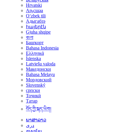
Hrvatski
Аҧсшәа
Oʻzbek tili
Адыгабзэ
հայերէն
Gjuha shqipe
বাংলা
Башҡорт
Bahasa Indonesia
Ελληνικά
Íslenska
Latviešu valoda
Македонски
Bahasa Melayu
Мордовский
Slovenský
српски
Тоҷикӣ
Татар
བོད་ཀྱི་སྐད་ཡིག།
ພາສາລາວ
دری
ភាសាខ្មែរ