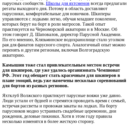
парусных сообществ.
Школы для яхтсменов
всегда предлагали
регаты выходного дня. Потому в область доставляют
парусники, комфортабельные для новичков. Шкиперы
управляются с лодками легко, обучая младшее поколение,
которых берут на борт в роли матросов. Такой опыт
практикуется на Черноморской акватории и в Москве. Об
этом говорит Д. Шаповалов, директор Парусной Академии.
По его мнению, Клязьминское водохранилище стало уголком
рая для фанатов парусного спорта. Аналогичный опыт можно
перенять и другим регионам, включая Волгоградскую
акваторию.
Камышин тоже стал привлекательным местом встречи
для шкиперов, где уже удалось организовать Чемпионат
РФ. Этот год обещает стать красочным для шкиперов в
плане эмоций, ведь уже намечены несколько соревнований
для бортов из разных регионов.
Яхтклуб Волжского практикует парусные вояжи уже давно.
Люди устали от будней и стремятся проводить время с семьей,
встречая рассветы и провожая закаты на лодках. На борту
парусников модно устраивать свадебные церемонии, дни
рождения, деловые пикники. Хотя в этом году правила
несколько изменятся в более жесткую сторону.