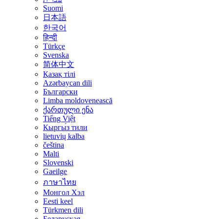
Suomi
日本語
한국어
हिन्दी
Türkçe
Svenska
简体中文
Қазақ тілі
Azərbaycan dili
Български
Limba moldovenească
ქართული ენა
Tiếng Việt
Кыргы́з тили
lietuvių kalba
čeština
Malti
Slovenski
Gaeilge
ภาษาไทย
Монгол Хэл
Eesti keel
Türkmen dili
Беларуская