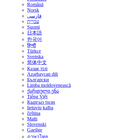
Română
Norsk
فارسی
עברית
Suomi
日本語
한국어
हिन्दी
Türkçe
Svenska
简体中文
Қазақ тілі
Azərbaycan dili
Български
Limba moldovenească
ქართული ენა
Tiếng Việt
Кыргы́з тили
lietuvių kalba
čeština
Malti
Slovenski
Gaeilge
ภาษาไทย