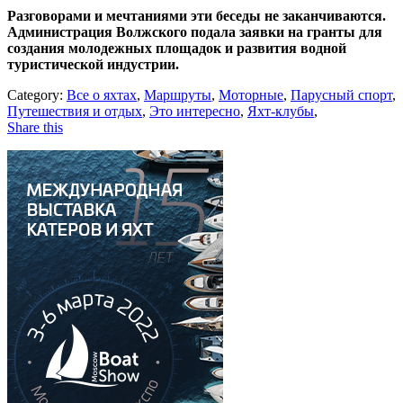
Разговорами и мечтаниями эти беседы не заканчиваются.
Администрация Волжского подала заявки на гранты для
создания молодежных площадок и развития водной
туристической индустрии.
Category:
Все о яхтах
,
Маршруты
,
Моторные
,
Парусный спорт
,
Путешествия и отдых
,
Это интересно
,
Яхт-клубы
,
Share this