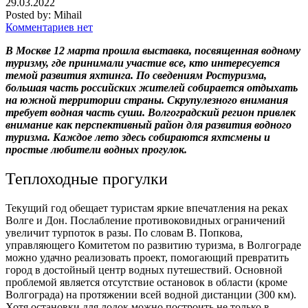
29.03.2022
Posted by:
Mihail
Комментариев нет
В Москве 12 марта прошла выставка, посвященная водному
туризму, где принимали участие все, кто интересуется
темой развития яхтинга. По сведениям Ростуризма,
большая часть российских жителей собирается отдыхать
на южной территории страны. Скрупулезного внимания
требует водная часть суши. Волгоградский регион привлек
внимание как перспективный район для развития водного
туризма. Каждое лето здесь собираются яхтсмены и
простые любители водных прогулок.
Теплоходные прогулки
Текущий год обещает туристам яркие впечатления на реках
Волге и Дон. Послабление противоковидных ограничений
увеличит турпоток в разы. По словам В. Попкова,
управляющего Комитетом по развитию туризма, в Волгограде
можно удачно реализовать проект, помогающий превратить
город в достойный центр водных путешествий. Основной
проблемой является отсутствие остановок в области (кроме
Волгограда) на протяжении всей водной дистанции (300 км).
Хотя остановки для лодок можно построить не только в