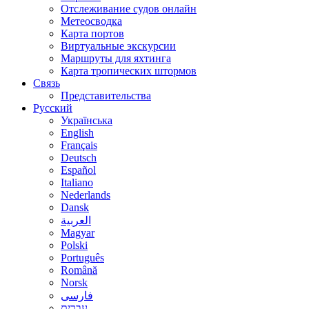
Отслеживание судов онлайн
Метеосводка
Карта портов
Виртуальные экскурсии
Маршруты для яхтинга
Карта тропических штормов
Связь
Представительства
Русский
Українська
English
Français
Deutsch
Español
Italiano
Nederlands
Dansk
العربية
Magyar
Polski
Português
Română
Norsk
فارسی
עברית