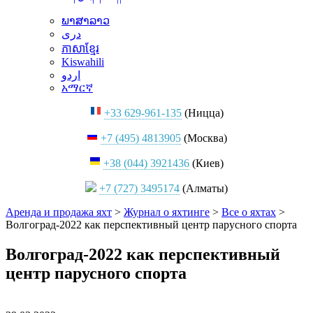
ພາສາລາວ
دری
ភាសាខ្មែរ
Kiswahili
اردو
አማርኛ
+33 629-961-135
(Ницца)
+7 (495) 4813905
(Москва)
+38 (044) 3921436
(Киев)
+7 (727) 3495174
(Алматы)
Аренда и продажа яхт
>
Журнал о яхтинге
>
Все о яхтах
>
Волгоград-2022 как перспективный центр парусного спорта
Волгоград-2022 как перспективный
центр парусного спорта