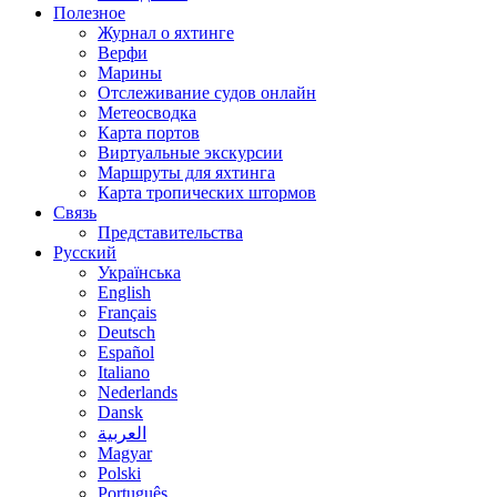
Полезное
Журнал о яхтинге
Верфи
Марины
Отслеживание судов онлайн
Метеосводка
Карта портов
Виртуальные экскурсии
Маршруты для яхтинга
Карта тропических штормов
Связь
Представительства
Русский
Українська
English
Français
Deutsch
Español
Italiano
Nederlands
Dansk
العربية
Magyar
Polski
Português