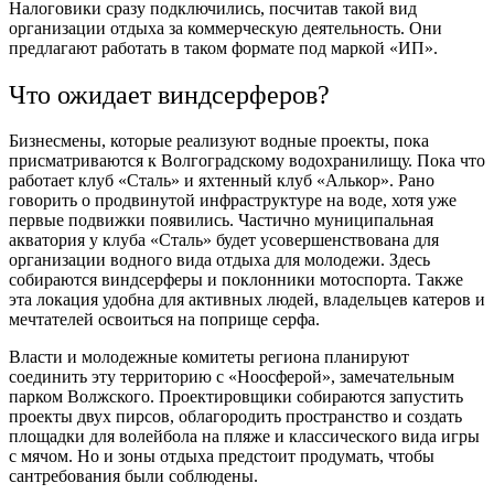
Налоговики сразу подключились, посчитав такой вид
организации отдыха за коммерческую деятельность. Они
предлагают работать в таком формате под маркой «ИП».
Что ожидает виндсерферов?
Бизнесмены, которые реализуют водные проекты, пока
присматриваются к Волгоградскому водохранилищу. Пока что
работает клуб «Сталь» и яхтенный клуб «Алькор». Рано
говорить о продвинутой инфраструктуре на воде, хотя уже
первые подвижки появились. Частично муниципальная
акватория у клуба «Сталь» будет усовершенствована для
организации водного вида отдыха для молодежи. Здесь
собираются виндсерферы и поклонники мотоспорта. Также
эта локация удобна для активных людей, владельцев катеров и
мечтателей освоиться на поприще серфа.
Власти и молодежные комитеты региона планируют
соединить эту территорию с «Ноосферой», замечательным
парком Волжского. Проектировщики собираются запустить
проекты двух пирсов, облагородить пространство и создать
площадки для волейбола на пляже и классического вида игры
с мячом. Но и зоны отдыха предстоит продумать, чтобы
сантребования были соблюдены.