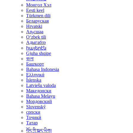
Монгол Хэл
Eesti keel
Türkmen dili
Беларуская
Hrvatski
Аҧсшәа
Oʻzbek tili
Адыгабзэ
հայերէն
Gjuha shqipe
বাংলা
Башҡорт
Bahasa Indonesia
Ελληνικά
Íslenska
Latviešu valoda
Македонски
Bahasa Melayu
Мордовский
Slovenský
српски
Тоҷикӣ
Татар
བོད་ཀྱི་སྐད་ཡིག།