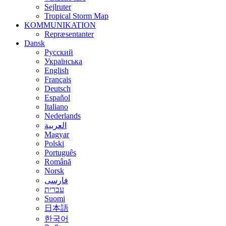
Sejlruter
Tropical Storm Map
KOMMUNIKATION
Repræsentanter
Dansk
Русский
Українська
English
Français
Deutsch
Español
Italiano
Nederlands
العربية
Magyar
Polski
Português
Română
Norsk
فارسی
עברית
Suomi
日本語
한국어