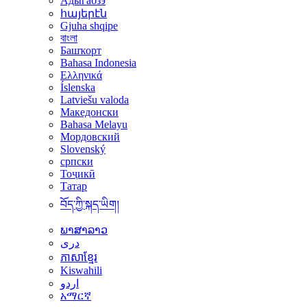
Адыгабзэ
հայերէն
Gjuha shqipe
বাংলা
Башҡорт
Bahasa Indonesia
Ελληνικά
Íslenska
Latviešu valoda
Македонски
Bahasa Melayu
Мордовский
Slovenský
српски
Тоҷикӣ
Татар
བོད་ཀྱི་སྐད་ཡིག།
ພາສາລາວ
دری
ភាសាខ្មែរ
Kiswahili
اردو
አማርኛ