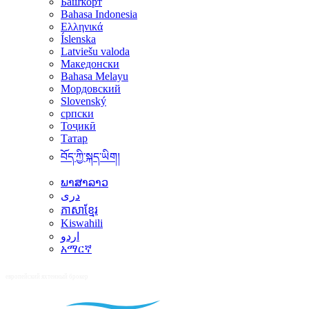
Башҡорт
Bahasa Indonesia
Ελληνικά
Íslenska
Latviešu valoda
Македонски
Bahasa Melayu
Мордовский
Slovenský
српски
Тоҷикӣ
Татар
བོད་ཀྱི་སྐད་ཡིག།
ພາສາລາວ
دری
ភាសាខ្មែរ
Kiswahili
اردو
አማርኛ