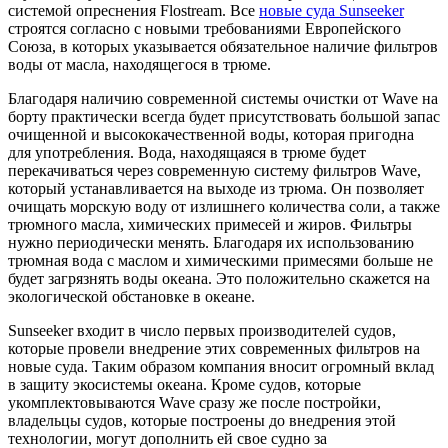
системой опреснения Flostream. Все
новые суда Sunseeker
строятся согласно с новыми требованиями Европейского
Союза, в которых указывается обязательное наличие фильтров
воды от масла, находящегося в трюме.
Благодаря наличию современной системы очистки от Wave на
борту практически всегда будет присутствовать большой запас
очищенной и высококачественной воды, которая пригодна
для употребления. Вода, находящаяся в трюме будет
перекачиваться через современную систему фильтров Wave,
который устанавливается на выходе из трюма. Он позволяет
очищать морскую воду от излишнего количества соли, а также
трюмного масла, химических примесей и жиров. Фильтры
нужно периодически менять. Благодаря их использованию
трюмная вода с маслом и химическими примесями больше не
будет загрязнять воды океана. Это положительно скажется на
экологической обстановке в океане.
Sunseeker входит в число первых производителей судов,
которые провели внедрение этих современных фильтров на
новые суда. Таким образом компания вносит огромный вклад
в защиту экосистемы океана. Кроме судов, которые
укомплектовываются Wave сразу же после постройки,
владельцы судов, которые построены до внедрения этой
технологии, могут дополнить ей свое судно за