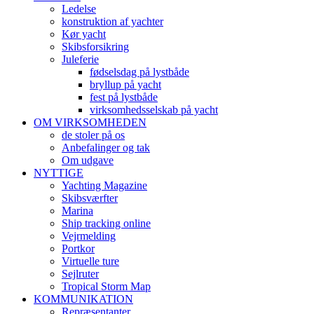
Ledelse
konstruktion af yachter
Kør yacht
Skibsforsikring
Juleferie
fødselsdag på lystbåde
bryllup på yacht
fest på lystbåde
virksomhedsselskab på yacht
OM VIRKSOMHEDEN
de stoler på os
Anbefalinger og tak
Om udgave
NYTTIGE
Yachting Magazine
Skibsværfter
Marina
Ship tracking online
Vejrmelding
Portkor
Virtuelle ture
Sejlruter
Tropical Storm Map
KOMMUNIKATION
Repræsentanter