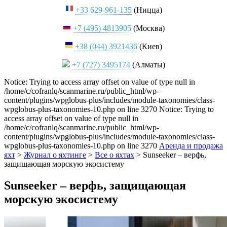
+33 629-961-135
(Ницца)
+7 (495) 4813905
(Москва)
+38 (044) 3921436
(Киев)
+7 (727) 3495174
(Алматы)
Notice: Trying to access array offset on value of type null in
/home/c/cofranlq/scanmarine.ru/public_html/wp-
content/plugins/wpglobus-plus/includes/module-taxonomies/class-
wpglobus-plus-taxonomies-10.php on line 3270 Notice: Trying to
access array offset on value of type null in
/home/c/cofranlq/scanmarine.ru/public_html/wp-
content/plugins/wpglobus-plus/includes/module-taxonomies/class-
wpglobus-plus-taxonomies-10.php on line 3270
Аренда и продажа
яхт
>
Журнал о яхтинге
>
Все о яхтах
>
Sunseeker – верфь,
защищающая морскую экосистему
Sunseeker – верфь, защищающая
морскую экосистему