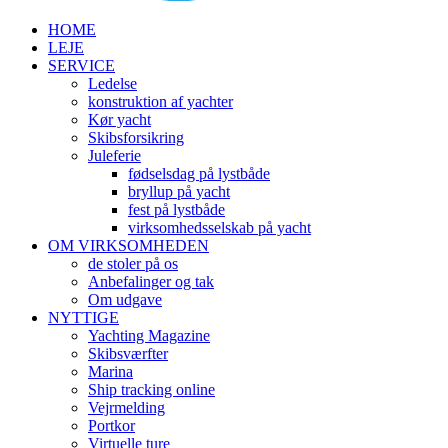
HOME
LEJE
SERVICE
Ledelse
konstruktion af yachter
Kør yacht
Skibsforsikring
Juleferie
fødselsdag på lystbåde
bryllup på yacht
fest på lystbåde
virksomhedsselskab på yacht
OM VIRKSOMHEDEN
de stoler på os
Anbefalinger og tak
Om udgave
NYTTIGE
Yachting Magazine
Skibsværfter
Marina
Ship tracking online
Vejrmelding
Portkor
Virtuelle ture