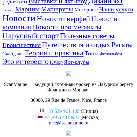
Дизайн яхт
Выставки и яхт-шоу
редакции
Маршруты
Марины
Наши услуги
Моторные
Каталог
Новости
Новости верфей
Новости
компании
Новости про мегаяхты
Парусный спорт
Полезные советы
Путешествия и отдых
Регаты
Происшествия
Теория и практика
Топы
Скандалы
Фотоальбом
Это интересно
Яхт-клубы
Юмор
ScanMarine — ведущий яхтенный брокер на Лазурном берегу
Франции и Монако.
06000, 29 Rue de France, Nice, France
+33 629-961-135
(Ницца)
+7 (495) 4813905
(Москва)
nice@scanmarine.ru