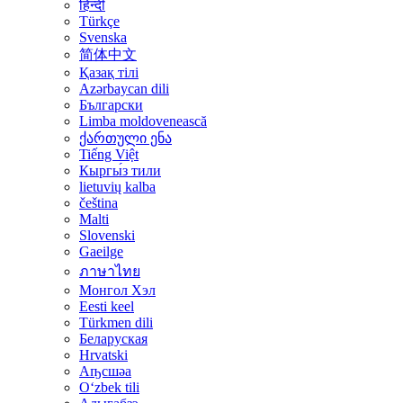
हिन्दी
Türkçe
Svenska
简体中文
Қазақ тілі
Azərbaycan dili
Български
Limba moldovenească
ქართული ენა
Tiếng Việt
Кыргы́з тили
lietuvių kalba
čeština
Malti
Slovenski
Gaeilge
ภาษาไทย
Монгол Хэл
Eesti keel
Türkmen dili
Беларуская
Hrvatski
Аҧсшәа
Oʻzbek tili