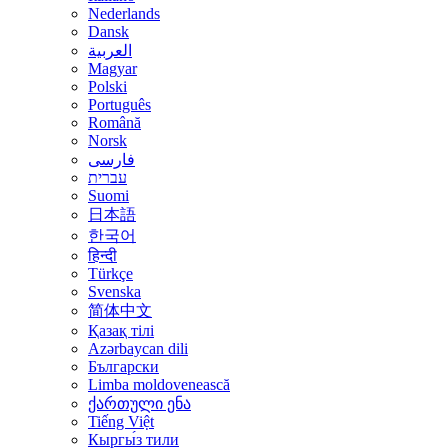
Nederlands
Dansk
العربية
Magyar
Polski
Português
Română
Norsk
فارسی
עברית
Suomi
日本語
한국어
हिन्दी
Türkçe
Svenska
简体中文
Қазақ тілі
Azərbaycan dili
Български
Limba moldovenească
ქართული ენა
Tiếng Việt
Кыргы́з тили