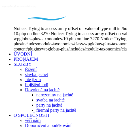
Notice: Trying to access array offset on value of type null i
10.php on line 3270 Notice: Trying to access array offset on v
wpglobus-plus-taxonomies-10.php on line 3270 Notice: Trying t
plus/includes/module-taxonomies/class-wpglobus-plus-taxonomie
content/plugins/wpglobus-plus/includes/module-taxonomies/cl
ŮVODNÍ
PRONÁJEM
SLUŽBY
Řízení
stavba jachet
Jíte jízdu
Pojištění lodí
Dovolená na jachtě
narozeniny na jachtě
svatba na jachtě
party na jachtě
firemní party na jachtě
O SPOLEČNOSTI
věří nám
Doporučení a poděkování