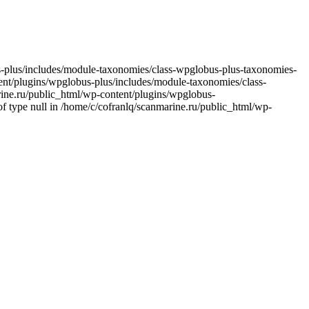
bus-plus/includes/module-taxonomies/class-wpglobus-plus-taxonomies-
ntent/plugins/wpglobus-plus/includes/module-taxonomies/class-
arine.ru/public_html/wp-content/plugins/wpglobus-
f type null in /home/c/cofranlq/scanmarine.ru/public_html/wp-