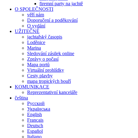
firemní party na jachtě
O SPOLEČNOSTI
věří nám
Doporučení a poděkování
O vydání
UŽITEČNÉ
jachtařský časopis
Loděnice
Marina
Sledování zásilek online
Zprávy o počasí
Mapa portů
Virtuální prohlídky
Cesty plavby
mapa tropických bouří
KOMUNIKACE
Reprezentativní kanceláře
čeština
Русский
Українська
English
Français
Deutsch
Español
Italiano