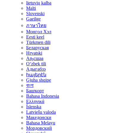
lietuvių kalba
Malti
Slovenski
Gaeilge
ภาษาไทย
Монгол Хэл
Eesti keel
Türkmen dili
Беларуская
Hrvatski
Аҧсшәа
Oʻzbek tili
Адыгабзэ
հայերէն
Gjuha shqipe
বাংলা
Башҡорт
Bahasa Indonesia
Ελληνικά
Íslenska
Latviešu valoda
Македонски
Bahasa Melayu
Мордовский