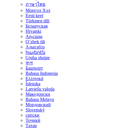
ภาษาไทย
Монгол Хэл
Eesti keel
Türkmen dili
Беларуская
Hrvatski
Аҧсшәа
Oʻzbek tili
Адыгабзэ
հայերէն
Gjuha shqipe
বাংলা
Башҡорт
Bahasa Indonesia
Ελληνικά
Íslenska
Latviešu valoda
Македонски
Bahasa Melayu
Мордовский
Slovenský
српски
Тоҷикӣ
Татар