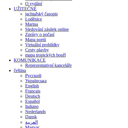
O vydání
UŽITEČNÉ
jachtařský časopis
Loděnice
Marina
Sledování zásilek online
Zprávy o počasí
Mapa portů
Virtuální prohlídky
Cesty plavby
mapa tropických bouří
KOMUNIKACE
Reprezentativní kanceláře
čeština
Русский
Українська
English
Français
Deutsch
Español
Italiano
Nederlands
Dansk
العربية
Magyar