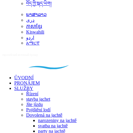
བོད་ཀྱི་སྐད་ཡིག།
ພາສາລາວ
دری
ភាសាខ្មែរ
Kiswahili
اردو
አማርኛ
ŮVODNÍ
PRONÁJEM
SLUŽBY
Řízení
stavba jachet
Jíte jízdu
Pojištění lodí
Dovolená na jachtě
narozeniny na jachtě
svatba na jachtě
party na jachtě