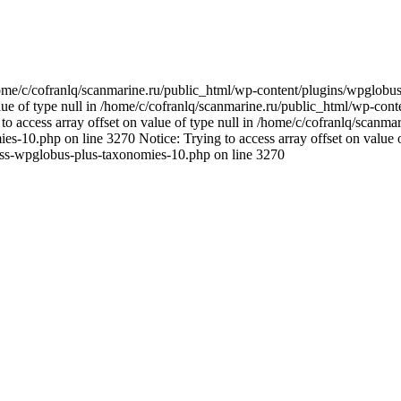
n /home/c/cofranlq/scanmarine.ru/public_html/wp-content/plugins/wpglo
alue of type null in /home/c/cofranlq/scanmarine.ru/public_html/wp-co
o access array offset on value of type null in /home/c/cofranlq/scanm
s-10.php on line 3270 Notice: Trying to access array offset on value o
ass-wpglobus-plus-taxonomies-10.php on line 3270