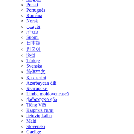
Polski
Português
Română
Norsk
فارسی
עברית
Suomi
日本語
한국어
हिन्दी
Türkçe
Svenska
简体中文
Қазақ тілі
Azərbaycan dili
Български
Limba moldovenească
ქართული ენა
Tiếng Việt
Кыргы́з тили
lietuvių kalba
Malti
Slovenski
Gaeilge