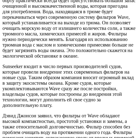
борту практически всегда будет присутствовать большой запас
очищенной и высококачественной воды, которая пригодна
для употребления. Вода, находящаяся в трюме будет
перекачиваться через современную систему фильтров Wave,
который устанавливается на выходе из трюма. Он позволяет
очищать морскую воду от излишнего количества соли, а также
трюмного масла, химических примесей и жиров. Фильтры
нужно периодически менять. Благодаря их использованию
трюмная вода с маслом и химическими примесями больше не
будет загрязнять воды океана. Это положительно скажется на
экологической обстановке в океане.
Sunseeker входит в число первых производителей судов,
которые провели внедрение этих современных фильтров на
новые суда. Таким образом компания вносит огромный вклад
в защиту экосистемы океана. Кроме судов, которые
укомплектовываются Wave сразу же после постройки,
владельцы судов, которые построены до внедрения этой
технологии, могут дополнить ей свое судно за
дополнительную плату.
Дэвид Джонсон заявил, что фильтры от Wave обладают
высокой компактностью, простотой установки и замены, а
также относительной долговечностью. Фильтр способен без
проблем очищать воду на протяжении одного года. Фильтры
помогают защитить окружающую среду от вредных примесей,