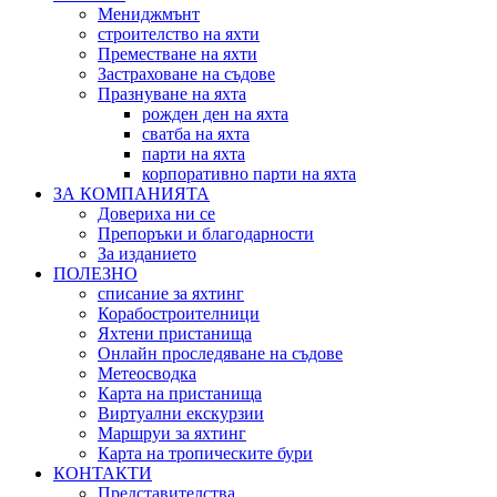
Мениджмънт
строителство на яхти
Преместване на яхти
Застраховане на съдове
Празнуване на яхта
рожден ден на яхта
сватба на яхта
парти на яхта
корпоративно парти на яхта
ЗА КОМПАНИЯТА
Довериха ни се
Препоръки и благодарности
За изданието
ПОЛЕЗНО
списание за яхтинг
Корабостроителници
Яхтени пристанища
Онлайн проследяване на съдове
Метеосводка
Карта на пристанища
Виртуални екскурзии
Маршруи за яхтинг
Карта на тропическите бури
КОНТАКТИ
Представителства