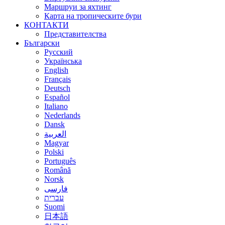
Маршруи за яхтинг
Карта на тропическите бури
КОНТАКТИ
Представителства
Български
Русский
Українська
English
Français
Deutsch
Español
Italiano
Nederlands
Dansk
العربية
Magyar
Polski
Português
Română
Norsk
فارسی
עברית
Suomi
日本語