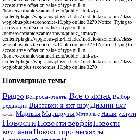
access array offset on value of type null in
/home/c/cofranlq/scanmarine.ru/public_html/wp-
content/plugins/wpglobus-plus/includes/module-taxonomies/class-
wpglobus-plus-taxonomies-10.php on line 3270 Notice: Trying to
access array offset on value of type null in
/home/c/cofranlq/scanmarine.ru/public_html/wp-
content/plugins/wpglobus-plus/includes/module-taxonomies/class-
wpglobus-plus-taxonomies-10.php on line 3270 Notice: Trying to
access array offset on value of type null in
/home/c/cofranlq/scanmarine.ru/public_html/wp-
content/plugins/wpglobus-plus/includes/module-taxonomies/class-
wpglobus-plus-taxonomies-10.php on line 3270
Популярные темы
Все о яхтах
Видео
Вопросы-ответы
Выбор
Дизайн яхт
Выставки и яхт-шоу
редакции
Маршруты
Марины
Наши услуги
Моторные
Каталог
Новости
Новости верфей
Новости
компании
Новости про мегаяхты