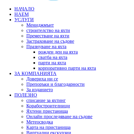
НАЧАЛО
НАЕМ
УСЛУГИ
Мениджмънт
строителство на яхти
Преместване на яхти
Застраховане на съдове
Празнуване на яхта
рожден ден на яхта
сватба на яхта
парти на яхта
корпоративно парти на яхта
ЗА КОМПАНИЯТА
Довериха ни се
Препоръки и благодарности
За изданието
ПОЛЕЗНО
списание за яхтинг
Корабостроителници
Яхтени пристанища
Онлайн проследяване на съдове
Метеосводка
Карта на пристанища
Виртуални екскурзии