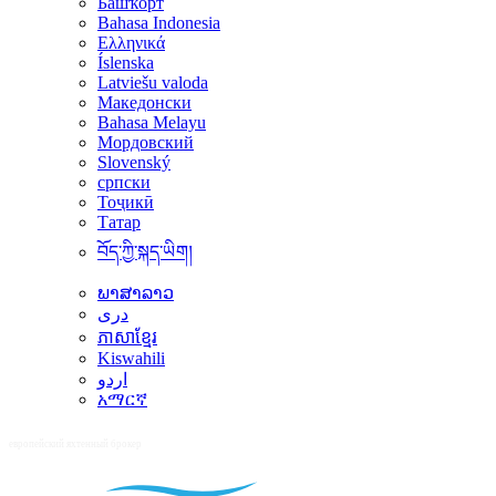
Башҡорт
Bahasa Indonesia
Ελληνικά
Íslenska
Latviešu valoda
Македонски
Bahasa Melayu
Мордовский
Slovenský
српски
Тоҷикӣ
Татар
བོད་ཀྱི་སྐད་ཡིག།
ພາສາລາວ
دری
ភាសាខ្មែរ
Kiswahili
اردو
አማርኛ