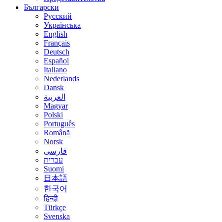
Български
Русский
Українська
English
Français
Deutsch
Español
Italiano
Nederlands
Dansk
العربية
Magyar
Polski
Português
Română
Norsk
فارسی
עברית
Suomi
日本語
한국어
हिन्दी
Türkçe
Svenska