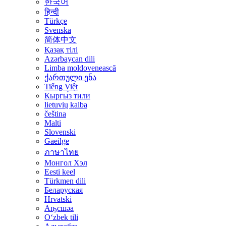
한국어
हिन्दी
Türkçe
Svenska
简体中文
Қазақ тілі
Azərbaycan dili
Limba moldovenească
ქართული ენა
Tiếng Việt
Кыргы́з тили
lietuvių kalba
čeština
Malti
Slovenski
Gaeilge
ภาษาไทย
Монгол Хэл
Eesti keel
Türkmen dili
Беларуская
Hrvatski
Аҧсшәа
Oʻzbek tili