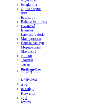
Адыгабзэ
հայերէն
Gjuha shqipe
বাংলা
Башҡорт
Bahasa Indonesia
Ελληνικά
Íslenska
Latviešu valoda
Македонски
Bahasa Melayu
Мордовский
Slovenský
српски
Тоҷикӣ
Татар
བོད་ཀྱི་སྐད་ཡིག།
ພາສາລາວ
دری
ភាសាខ្មែរ
Kiswahili
اردو
አማርኛ