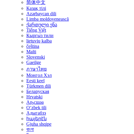
简体中文
Қазақ тілі
Azərbaycan dili
Limba moldovenească
ქართული ენა
Tiếng Việt
Кыргы́з тили
lietuvių kalba
čeština
Malti
Slovenski
Gaeilge
ภาษาไทย
Монгол Хэл
Eesti keel
Türkmen dili
Беларуская
Hrvatski
Аҧсшәа
Oʻzbek tili
Адыгабзэ
հայերէն
Gjuha shqipe
বাংলা