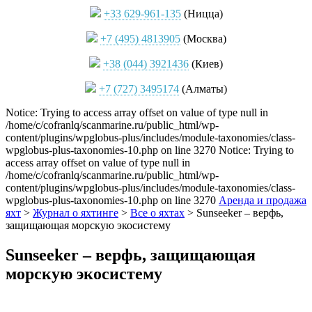
+33 629-961-135
(Ницца)
+7 (495) 4813905
(Москва)
+38 (044) 3921436
(Киев)
+7 (727) 3495174
(Алматы)
Notice: Trying to access array offset on value of type null in
/home/c/cofranlq/scanmarine.ru/public_html/wp-
content/plugins/wpglobus-plus/includes/module-taxonomies/class-
wpglobus-plus-taxonomies-10.php on line 3270 Notice: Trying to
access array offset on value of type null in
/home/c/cofranlq/scanmarine.ru/public_html/wp-
content/plugins/wpglobus-plus/includes/module-taxonomies/class-
wpglobus-plus-taxonomies-10.php on line 3270
Аренда и продажа
яхт
>
Журнал о яхтинге
>
Все о яхтах
>
Sunseeker – верфь,
защищающая морскую экосистему
Sunseeker – верфь, защищающая
морскую экосистему