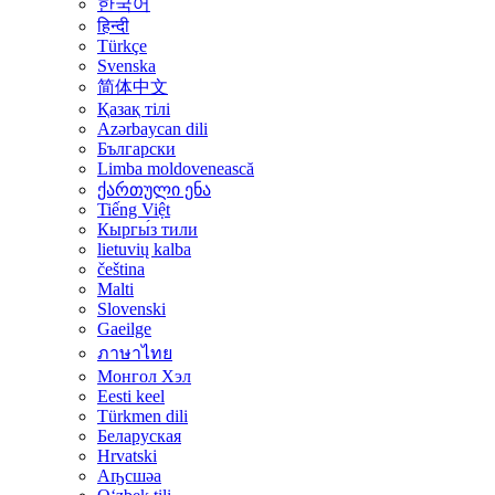
한국어
हिन्दी
Türkçe
Svenska
简体中文
Қазақ тілі
Azərbaycan dili
Български
Limba moldovenească
ქართული ენა
Tiếng Việt
Кыргы́з тили
lietuvių kalba
čeština
Malti
Slovenski
Gaeilge
ภาษาไทย
Монгол Хэл
Eesti keel
Türkmen dili
Беларуская
Hrvatski
Аҧсшәа