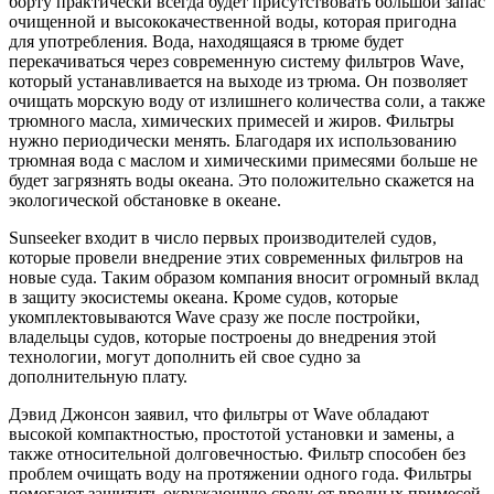
борту практически всегда будет присутствовать большой запас
очищенной и высококачественной воды, которая пригодна
для употребления. Вода, находящаяся в трюме будет
перекачиваться через современную систему фильтров Wave,
который устанавливается на выходе из трюма. Он позволяет
очищать морскую воду от излишнего количества соли, а также
трюмного масла, химических примесей и жиров. Фильтры
нужно периодически менять. Благодаря их использованию
трюмная вода с маслом и химическими примесями больше не
будет загрязнять воды океана. Это положительно скажется на
экологической обстановке в океане.
Sunseeker входит в число первых производителей судов,
которые провели внедрение этих современных фильтров на
новые суда. Таким образом компания вносит огромный вклад
в защиту экосистемы океана. Кроме судов, которые
укомплектовываются Wave сразу же после постройки,
владельцы судов, которые построены до внедрения этой
технологии, могут дополнить ей свое судно за
дополнительную плату.
Дэвид Джонсон заявил, что фильтры от Wave обладают
высокой компактностью, простотой установки и замены, а
также относительной долговечностью. Фильтр способен без
проблем очищать воду на протяжении одного года. Фильтры
помогают защитить окружающую среду от вредных примесей,