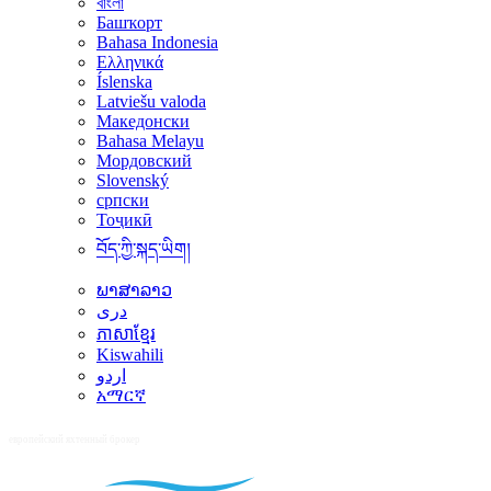
বাংলা
Башҡорт
Bahasa Indonesia
Ελληνικά
Íslenska
Latviešu valoda
Македонски
Bahasa Melayu
Мордовский
Slovenský
српски
Тоҷикӣ
བོད་ཀྱི་སྐད་ཡིག།
ພາສາລາວ
دری
ភាសាខ្មែរ
Kiswahili
اردو
አማርኛ