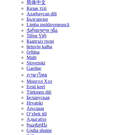
简体中文
Қазақ тілі
Azərbaycan dili
Български
Limba moldovenească
ქართული ენა
Tiếng Việt
Кыргы́з тили
lietuvių kalba
čeština
Malti
Slovenski
Gaeilge
ภาษาไทย
Монгол Хэл
Eesti keel
Türkmen dili
Беларуская
Hrvatski
Аҧсшәа
Oʻzbek tili
Адыгабзэ
հայերէն
Gjuha shqipe