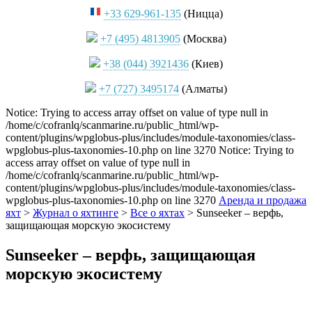
+33 629-961-135
(Ницца)
+7 (495) 4813905
(Москва)
+38 (044) 3921436
(Киев)
+7 (727) 3495174
(Алматы)
Notice: Trying to access array offset on value of type null in
/home/c/cofranlq/scanmarine.ru/public_html/wp-
content/plugins/wpglobus-plus/includes/module-taxonomies/class-
wpglobus-plus-taxonomies-10.php on line 3270 Notice: Trying to
access array offset on value of type null in
/home/c/cofranlq/scanmarine.ru/public_html/wp-
content/plugins/wpglobus-plus/includes/module-taxonomies/class-
wpglobus-plus-taxonomies-10.php on line 3270
Аренда и продажа
яхт
>
Журнал о яхтинге
>
Все о яхтах
>
Sunseeker – верфь,
защищающая морскую экосистему
Sunseeker – верфь, защищающая
морскую экосистему