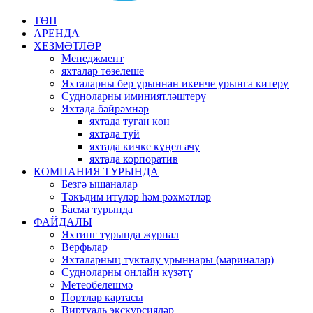
ТӨП
АРЕНДА
ХЕЗМӘТЛӘР
Менеджмент
яхталар төзелеше
Яхталарны бер урыннан икенче урынга китерү
Судноларны иминиятләштерү
Яхтада бәйрәмнәр
яхтада туган көн
яхтада туй
яхтада кичке күңел ачу
яхтада корпоратив
КОМПАНИЯ ТУРЫНДА
Безгә ышаналар
Тәкъдим итүләр һәм рәхмәтләр
Басма турында
ФАЙДАЛЫ
Яхтинг турында журнал
Верфьлар
Яхталарның тукталу урыннары (мариналар)
Судноларны онлайн күзәтү
Метеобелешмә
Портлар картасы
Виртуаль экскурсияләр