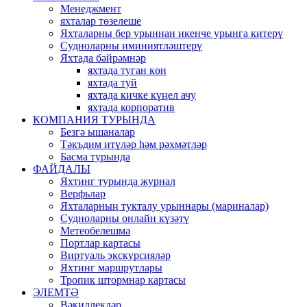
Менеджмент
яхталар төзелеше
Яхталарны бер урыннан икенче урынга китерү
Судноларны иминиятләштерү
Яхтада бәйрәмнәр
яхтада туган көн
яхтада туй
яхтада кичке күңел ачу
яхтада корпоратив
КОМПАНИЯ ТУРЫНДА
Безгә ышаналар
Тәкъдим итүләр һәм рәхмәтләр
Басма турында
ФАЙДАЛЫ
Яхтинг турында журнал
Верфьлар
Яхталарның тукталу урыннары (мариналар)
Судноларны онлайн күзәтү
Метеобелешмә
Портлар картасы
Виртуаль экскурсияләр
Яхтинг маршрутлары
Тропик штормнар картасы
ЭЛЕМТӘ
Вәкиллекләр