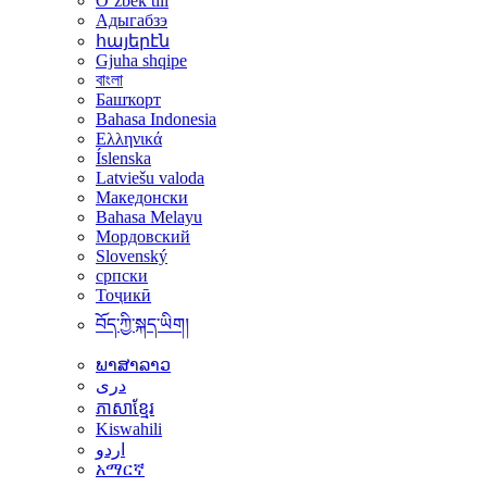
Oʻzbek tili
Адыгабзэ
հայերէն
Gjuha shqipe
বাংলা
Башҡорт
Bahasa Indonesia
Ελληνικά
Íslenska
Latviešu valoda
Македонски
Bahasa Melayu
Мордовский
Slovenský
српски
Тоҷикӣ
བོད་ཀྱི་སྐད་ཡིག།
ພາສາລາວ
دری
ភាសាខ្មែរ
Kiswahili
اردو
አማርኛ