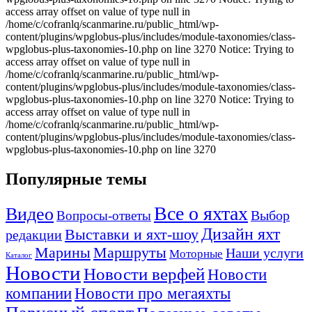
access array offset on value of type null in
/home/c/cofranlq/scanmarine.ru/public_html/wp-
content/plugins/wpglobus-plus/includes/module-taxonomies/class-
wpglobus-plus-taxonomies-10.php on line 3270 Notice: Trying to
access array offset on value of type null in
/home/c/cofranlq/scanmarine.ru/public_html/wp-
content/plugins/wpglobus-plus/includes/module-taxonomies/class-
wpglobus-plus-taxonomies-10.php on line 3270 Notice: Trying to
access array offset on value of type null in
/home/c/cofranlq/scanmarine.ru/public_html/wp-
content/plugins/wpglobus-plus/includes/module-taxonomies/class-
wpglobus-plus-taxonomies-10.php on line 3270
Популярные темы
Все о яхтах
Видео
Вопросы-ответы
Выбор
Дизайн яхт
Выставки и яхт-шоу
редакции
Маршруты
Марины
Наши услуги
Моторные
Каталог
Новости
Новости верфей
Новости
компании
Новости про мегаяхты