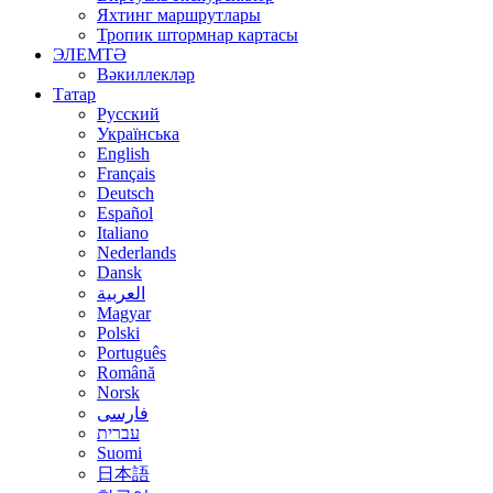
Яхтинг маршрутлары
Тропик штормнар картасы
ЭЛЕМТӘ
Вәкиллекләр
Татар
Русский
Українська
English
Français
Deutsch
Español
Italiano
Nederlands
Dansk
العربية
Magyar
Polski
Português
Română
Norsk
فارسی
עברית
Suomi
日本語