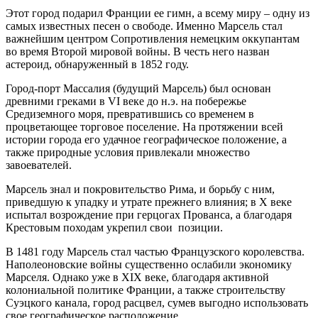
Этот город подарил Франции ее гимн, а всему миру – одну из
самых известных песен о свободе. Именно Марсель стал
важнейшим центром Сопротивления немецким оккупантам
во время Второй мировой войны. В честь него назван
астероид, обнаруженный в 1852 году.
Город-порт Массалия (будущий Марсель) был основан
древними греками в VI веке до н.э. на побережье
Средиземного моря, превратившись со временем в
процветающее торговое поселение. На протяжении всей
истории города его удачное географическое положение, а
также природные условия привлекали множество
завоевателей.
Марсель знал и покровительство Рима, и борьбу с ним,
приведшую к упадку и утрате прежнего влияния; в X веке
испытал возрождение при герцогах Прованса, а благодаря
Крестовым походам укрепил свои позиции.
В 1481 году Марсель стал частью Французского королевства.
Наполеоновские войны существенно ослабили экономику
Марселя. Однако уже в XIX веке, благодаря активной
колониальной политике Франции, а также строительству
Суэцкого канала, город расцвел, сумев выгодно использовать
свое географическое расположение.