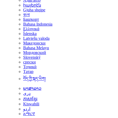
Адыгабзэ
հայերէն
Gjuha shqipe
বাংলা
Башҡорт
Bahasa Indonesia
Ελληνικά
Íslenska
Latviešu valoda
Македонски
Bahasa Melayu
Мордовский
Slovenský
српски
Тоҷикӣ
Татар
བོད་ཀྱི་སྐད་ཡིག།
ພາສາລາວ
دری
ភាសាខ្មែរ
Kiswahili
اردو
አማርኛ