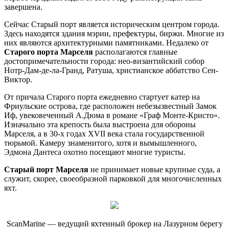
завершена.
Сейчас Старый порт является историческим центром города.
Здесь находятся здания мэрии, префектуры, биржи. Многие из
них являются архитектурными памятниками. Недалеко от
Старого порта Марселя
располагаются главные
достопримечательности города: нео-византийский собор
Нотр-Дам-де-ла-Гранд, Ратуша, христианское аббатство Сен-
Виктор.
От причала Старого порта ежедневно стартует катер на
Фриульские острова, где расположен небезызвестный Замок
Иф, увековеченный А.Дюма в романе «Граф Монте-Кристо».
Изначально эта крепость была выстроена для обороны
Марселя, а в 30-х годах XVII века стала государственной
тюрьмой. Камеру знаменитого, хотя и вымышленного,
Эдмона Дантеса охотно посещают многие туристы.
Старый порт Марселя
не принимает новые крупные суда, а
служит, скорее, своеобразной парковкой для многочисленных
яхт.
ScanMarine — ведущий яхтенный брокер на Лазурном берегу