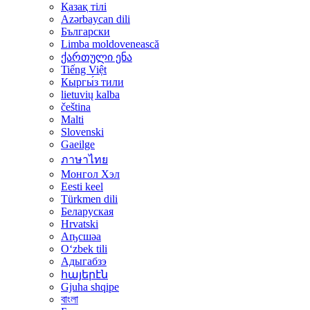
Қазақ тілі
Azərbaycan dili
Български
Limba moldovenească
ქართული ენა
Tiếng Việt
Кыргы́з тили
lietuvių kalba
čeština
Malti
Slovenski
Gaeilge
ภาษาไทย
Монгол Хэл
Eesti keel
Türkmen dili
Беларуская
Hrvatski
Аҧсшәа
Oʻzbek tili
Адыгабзэ
հայերէն
Gjuha shqipe
বাংলা