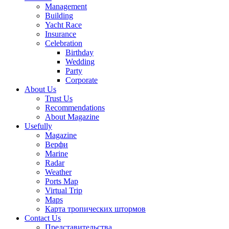
Management
Building
Yacht Race
Insurance
Celebration
Birthday
Wedding
Party
Corporate
About Us
Trust Us
Recommendations
About Magazine
Usefully
Magazine
Верфи
Marine
Radar
Weather
Ports Map
Virtual Trip
Maps
Карта тропических штормов
Contact Us
Представительства