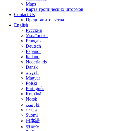
Maps
Карта тропических штормов
Contact Us
Представительства
English
Русский
Українська
Français
Deutsch
Español
Italiano
Nederlands
Dansk
العربية
Magyar
Polski
Português
Română
Norsk
فارسی
עברית
Suomi
日本語
한국어