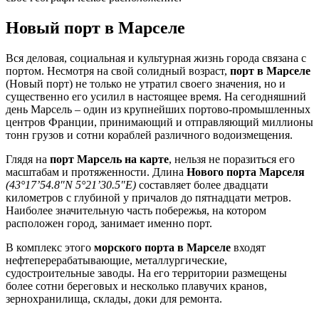
Новый порт в Марселе
Вся деловая, социальная и культурная жизнь города связана с
портом. Несмотря на свой солидный возраст,
порт в Марселе
(Новый порт) не только не утратил своего значения, но и
существенно его усилил в настоящее время. На сегодняшний
день Марсель – один из крупнейших портово-промышленных
центров Франции, принимающий и отправляющий миллионы
тонн грузов и сотни кораблей различного водоизмещения.
Глядя на
порт Марсель на карте
, нельзя не поразиться его
масштабам и протяженности. Длина
Нового порта Марселя
(43°17’54.8″N 5°21’30.5″E)
составляет более двадцати
километров с глубиной у причалов до пятнадцати метров.
Наиболее значительную часть побережья, на котором
расположен город, занимает именно порт.
В комплекс этого
морского порта в Марселе
входят
нефтеперерабатывающие, металлургические,
судостроительные заводы. На его территории размещены
более сотни береговых и несколько плавучих кранов,
зернохранилища, склады, доки для ремонта.