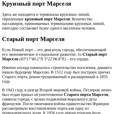
Круизный порт Марселя
Здесь же находятся и терминалы круизных линий,
образующие
круизный порт Марселя
. Количество
пассажиров, принимаемых терминалами круизных линий,
ежегодно составляет более одного миллиона человек.
Старый порт Марселя
Если Новый порт – это двигатель города, обеспечивающий
его экономическое и социальное развитие, то
Старый порт
Марселя
(43°17’40.2″N 5°22’06.8″E)
– его сердце.
Именно отсюда начиналось строительство поселения, давшего
начало будущему Марселю. В 1512 году был построен причал
Старого порта, реконструированный и расширенный в 1855
году.
В 1943 году, в разгар Второй мировой войны, Гитлером лично
был отдан приказ об уничтожении
Старого порта Марселя
,
символа города, с целью подавления морального духа
французов. После окончания войны правительство Франции
рассматривало восстановление порта как одну из
первоочередных задач. К 1956 году реконструкция была