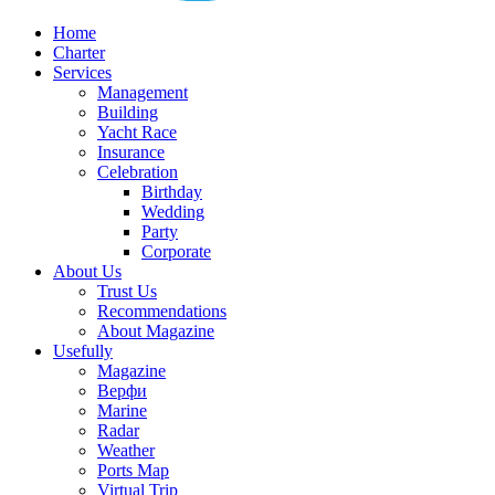
Home
Charter
Services
Management
Building
Yacht Race
Insurance
Celebration
Birthday
Wedding
Party
Corporate
About Us
Trust Us
Recommendations
About Magazine
Usefully
Magazine
Верфи
Marine
Radar
Weather
Ports Map
Virtual Trip