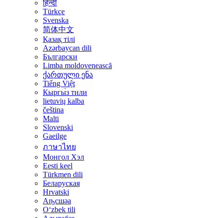
हिन्दी
Türkçe
Svenska
简体中文
Қазақ тілі
Azərbaycan dili
Български
Limba moldovenească
ქართული ენა
Tiếng Việt
Кыргы́з тили
lietuvių kalba
čeština
Malti
Slovenski
Gaeilge
ภาษาไทย
Монгол Хэл
Eesti keel
Türkmen dili
Беларуская
Hrvatski
Аҧсшәа
Oʻzbek tili