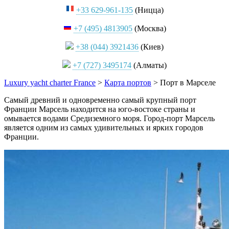
+33 629-961-135
(Ницца)
+7 (495) 4813905
(Москва)
+38 (044) 3921436
(Киев)
+7 (727) 3495174
(Алматы)
Luxury yacht charter France
>
Карта портов
>
Порт в Марселе
Самый древний и одновременно самый крупный порт
Франции Марсель находится на юго-востоке страны и
омывается водами Средиземного моря. Город-порт Марсель
является одним из самых удивительных и ярких городов
Франции.