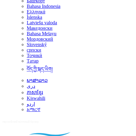
Башҡорт
Bahasa Indonesia
Ελληνικά
Íslenska
Latviešu valoda
Македонски
Bahasa Melayu
Мордовский
Slovenský
српски
Тоҷикӣ
Татар
བོད་ཀྱི་སྐད་ཡིག།
ພາສາລາວ
دری
ភាសាខ្មែរ
Kiswahili
اردو
አማርኛ