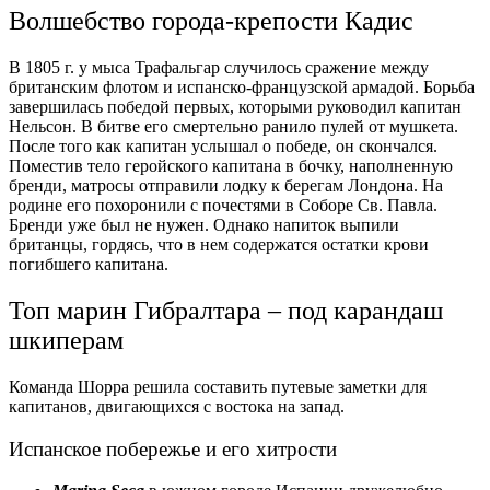
Волшебство города-крепости Кадис
В 1805 г. у мыса Трафальгар случилось сражение между
британским флотом и испанско-французской армадой. Борьба
завершилась победой первых, которыми руководил капитан
Нельсон. В битве его смертельно ранило пулей от мушкета.
После того как капитан услышал о победе, он скончался.
Поместив тело геройского капитана в бочку, наполненную
бренди, матросы отправили лодку к берегам Лондона. На
родине его похоронили с почестями в Соборе Св. Павла.
Бренди уже был не нужен. Однако напиток выпили
британцы, гордясь, что в нем содержатся остатки крови
погибшего капитана.
Топ марин Гибралтара – под карандаш
шкиперам
Команда Шорра решила составить путевые заметки для
капитанов, двигающихся с востока на запад.
Испанское побережье и его хитрости