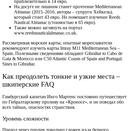
приблизительно в 14 евро.
На досуге не лишним станет прочтение Mediterranean
Almanac (2015–2016, авторы – супруги Хейкель),
который стоит 43 евро. Не помешает изучение Reeds
Nautical Almanac (стоимостью в 65 евро).
Также можно заглянуть на портал
www.reedsnauticalalmanac.co.uk.
Рассматривая морские карты, опытные мореплаватели
рекомендуют изучить карты Imray M11 Mediterranean Sea –
Spain. Полезными сведениями обладают Gibraltar to Cabo de
Gata & Morocco или C50 Atlantic Coasts of Spain and Portugal.
Sines to Gibraltar.
Как преодолеть тонкие и узкие места –
шкиперские FAQ
Гамбургский капитан Инго Мартенс постоянно путешествует
по Гибралтарскому проливу на «Кроносе», и он поведал обо
всех тайнах, опасностях странствия.
Уровень сложности
Проход через пролив довольно сложен из-за бурного