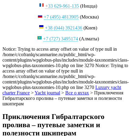
+33 629-961-135
(Ницца)
+7 (495) 4813905
(Москва)
+38 (044) 3921436
(Киев)
+7 (727) 3495174
(Алматы)
Notice: Trying to access array offset on value of type null in
/home/c/cofranlq/scanmarine.ru/public_html/wp-
content/plugins/wpglobus-plus/includes/module-taxonomies/class-
wpglobus-plus-taxonomies-10.php on line 3270 Notice: Trying to
access array offset on value of type null in
/home/c/cofranlq/scanmarine.ru/public_html/wp-
content/plugins/wpglobus-plus/includes/module-taxonomies/class-
wpglobus-plus-taxonomies-10.php on line 3270
Luxury yacht
charter France
>
Yacht journal
>
Все о яхтах
>
Приключения
Гибралтарского пролива – путевые заметки и полезности
шкиперам
Приключения Гибралтарского
пролива – путевые заметки и
полезности шкиперам