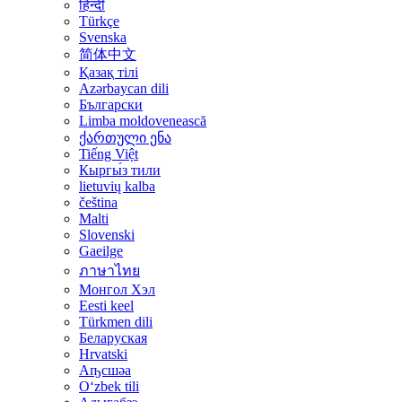
हिन्दी
Türkçe
Svenska
简体中文
Қазақ тілі
Azərbaycan dili
Български
Limba moldovenească
ქართული ენა
Tiếng Việt
Кыргы́з тили
lietuvių kalba
čeština
Malti
Slovenski
Gaeilge
ภาษาไทย
Монгол Хэл
Eesti keel
Türkmen dili
Беларуская
Hrvatski
Аҧсшәа
Oʻzbek tili