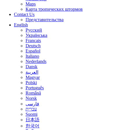
Maps
Карта тропических штормов
Contact Us
Представительства
English
Русский
Українська
Français
Deutsch
Español
Italiano
Nederlands
Dansk
العربية
Magyar
Polski
Português
Română
Norsk
فارسی
עברית
Suomi
日本語
한국어