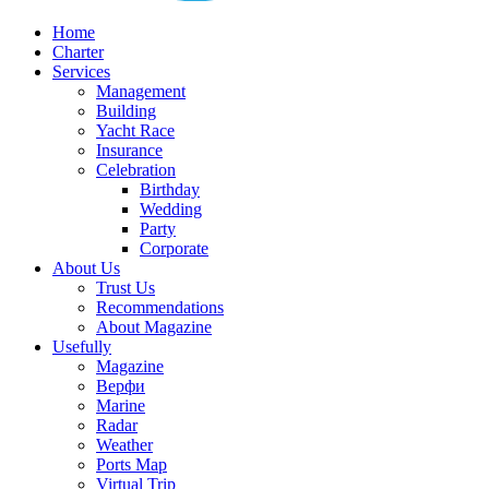
Home
Charter
Services
Management
Building
Yacht Race
Insurance
Celebration
Birthday
Wedding
Party
Corporate
About Us
Trust Us
Recommendations
About Magazine
Usefully
Magazine
Верфи
Marine
Radar
Weather
Ports Map
Virtual Trip