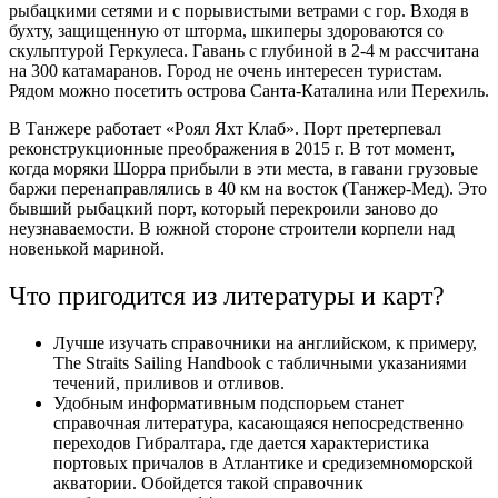
рыбацкими сетями и с порывистыми ветрами с гор. Входя в
бухту, защищенную от шторма, шкиперы здороваются со
скульптурой Геркулеса. Гавань с глубиной в 2-4 м рассчитана
на 300 катамаранов. Город не очень интересен туристам.
Рядом можно посетить острова Санта-Каталина или Перехиль.
В Танжере работает «Роял Яхт Клаб». Порт претерпевал
реконструкционные преображения в 2015 г. В тот момент,
когда моряки Шорра прибыли в эти места, в гавани грузовые
баржи перенаправлялись в 40 км на восток (Танжер-Мед). Это
бывший рыбацкий порт, который перекроили заново до
неузнаваемости. В южной стороне строители корпели над
новенькой мариной.
Что пригодится из литературы и карт?
Лучше изучать справочники на английском, к примеру,
The Straits Sailing Handbook c табличными указаниями
течений, приливов и отливов.
Удобным информативным подспорьем станет
справочная литература, касающаяся непосредственно
переходов Гибралтара, где дается характеристика
портовых причалов в Атлантике и средиземноморской
акватории. Обойдется такой справочник