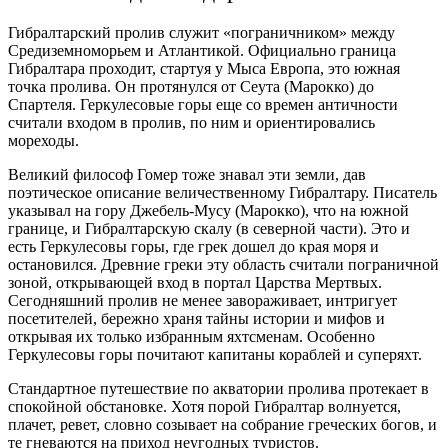
Гибралтарский пролив служит «пограничником» между
Средиземноморьем и Атлантикой. Официально граница
Гибралтара проходит, стартуя у Мыса Европа, это южная
точка пролива. Он протянулся от Сеута (Марокко) до
Спартеля. Геркулесовые горы еще со времен античности
считали входом в пролив, по ним и ориентировались
мореходы.
Великий философ Гомер тоже знавал эти земли, дав
поэтическое описание величественному Гибралтару. Писатель
указывал на гору Джебель-Мусу (Марокко), что на южной
границе, и Гибралтарскую скалу (в северной части). Это и
есть Геркулесовы горы, где грек дошел до края моря и
остановился. Древние греки эту область считали пограничной
зоной, открывающей вход в портал Царства Мертвых.
Сегодняшний пролив не менее завораживает, интригует
посетителей, бережно храня тайны истории и мифов и
открывая их только избранным яхтсменам. Особенно
Геркулесовы горы почитают капитаны кораблей и суперяхт.
Стандартное путешествие по акватории пролива протекает в
спокойной обстановке. Хотя порой Гибралтар волнуется,
плачет, ревет, словно созывает на собрание греческих богов, и
те гневаются на приход неугодных туристов.