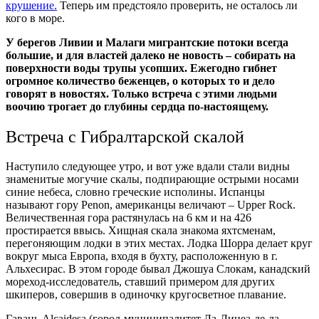
крушение.
Теперь им предстояло проверить, не осталось ли
кого в море.
У берегов Ливии и Малаги мигрантские потоки всегда
большие, и для властей далеко не новость – собирать на
поверхности воды трупы усопших. Ежегодно гибнет
огромное количество беженцев, о которых то и дело
говорят в новостях. Только встреча с этими людьми
воочию трогает до глубины сердца по-настоящему.
Встреча с Гибралтарской скалой
Наступило следующее утро, и вот уже вдали стали видны
знаменитые могучие скалы, подпирающие острыми носами
синие небеса, словно греческие исполины. Испанцы
называют гору Penon, американцы величают – Upper Rock.
Величественная гора растянулась на 6 км и на 426
простирается ввысь. Хищная скала знакома яхтсменам,
перегоняющим лодки в этих местах. Лодка Шорра делает круг
вокруг мыса Европа, входя в бухту, расположенную в г.
Альхесирас. В этом городе бывал Джошуа Слокам, канадский
мореход-исследователь, ставший примером для других
шкиперов, совершив в одиночку кругосветное плавание.
Гавань Alcaidesa (город-муниципалитет Ла-Линеа-де-ла-