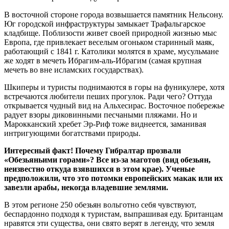
В восточной стороне города возвышается памятник Нельсону.
Юг городской инфраструктуры замыкает Трафальгарское
кладбище. Поблизости живет своей природной жизнью мыс
Европа, где привлекает веселым огоньком старинный маяк,
работающий с 1841 г. Католики молятся в храме, мусульмане
же ходят в мечеть Ибрагим-аль-Ибрагим (самая крупная
мечеть во вне исламских государствах).
Шкиперы и туристы поднимаются в горы на фуникулере, хотя
встречаются любители пеших прогулок. Ради чего? Оттуда
открывается чудный вид на Альхесирас. Восточное побережье
радует взоры диковинными песчаными пляжами. Но и
Марокканский хребет Эр-Риф тоже виднеется, заманивая
интригующими богатствами природы.
Интересный факт! Почему Гибралтар прозвали
«Обезьяньими горами»? Все из-за маготов (вид обезьян,
неизвестно откуда взявшихся в этом крае). Ученые
предположили, что это потомки европейских макак или их
завезли арабы, некогда владевшие землями.
В этом регионе 250 обезьян вольготно себя чувствуют,
беспардонно подходя к туристам, выпрашивая еду. Британцам
нравятся эти существа, они свято верят в легенду, что земля