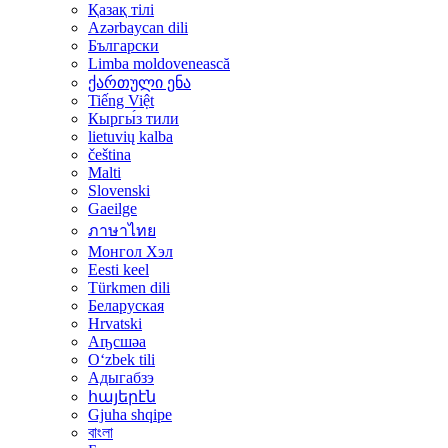
Қазақ тілі
Azərbaycan dili
Български
Limba moldovenească
ქართული ენა
Tiếng Việt
Кыргы́з тили
lietuvių kalba
čeština
Malti
Slovenski
Gaeilge
ภาษาไทย
Монгол Хэл
Eesti keel
Türkmen dili
Беларуская
Hrvatski
Аҧсшәа
Oʻzbek tili
Адыгабзэ
հայերէն
Gjuha shqipe
বাংলা