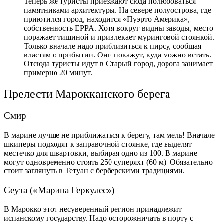
Теперь же туристы приезжают сюда полюбоваться
памятниками архитектуры. На севере полуострова, где
приютился город, находится «Пуэрто Америка»,
собственность EPPA. Хотя вокруг видны заводы, место
поражает тишиной и привлекает муринговой стоянкой.
Только вначале надо приблизиться к пирсу, сообщая
властям о прибытии. Они покажут, куда можно встать.
Отсюда туристы идут в Старый город, дорога занимает
примерно 20 минут.
Прелести Марокканского берега
Смир
В марине лучше не приближаться к берегу, там мель! Вначале
шкиперы подходят к заправочной стоянке, где выделят
местечко для швартовки, выбирая одно из 100. В марине
могут одновременно стоять 250 суперяхт (60 м). Обязательно
стоит заглянуть в Тетуан с берберскими традициями.
Сеута («Марина Геркулес»)
В Марокко этот несуверенный регион принадлежит
испанскому государству. Надо осторожничать в порту с