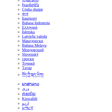
Адыгабзэ
հայերէն
Gjuha shqipe
বাংলা
Башҡорт
Bahasa Indonesia
Ελληνικά
Íslenska
Latviešu valoda
Македонски
Bahasa Melayu
Мордовский
Slovenský
српски
Тоҷикӣ
Татар
བོད་ཀྱི་སྐད་ཡིག།
ພາສາລາວ
دری
ភាសាខ្មែរ
Kiswahili
اردو
አማርኛ