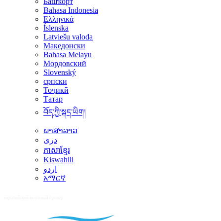
Башҡорт
Bahasa Indonesia
Ελληνικά
Íslenska
Latviešu valoda
Македонски
Bahasa Melayu
Мордовский
Slovenský
српски
Тоҷикӣ
Татар
བོད་ཀྱི་སྐད་ཡིག།
ພາສາລາວ
دری
ភាសាខ្មែរ
Kiswahili
اردو
አማርኛ