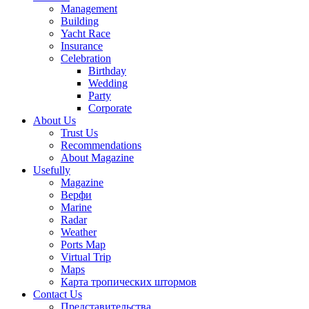
Management
Building
Yacht Race
Insurance
Celebration
Birthday
Wedding
Party
Corporate
About Us
Trust Us
Recommendations
About Magazine
Usefully
Magazine
Верфи
Marine
Radar
Weather
Ports Map
Virtual Trip
Maps
Карта тропических штормов
Contact Us
Представительства