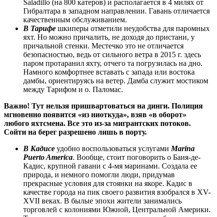
Saladillo (на 800 катеров) и располагается в 4 милях от
Гибралтара в западном направлении. Гавань отличается
качественным обслуживанием.
В Тарифе
шкиперы отметили неудобства для паромных
яхт. Но можно причалить, не доходя до пристани, у
причальной стенки. Местечко это не отличается
безопасностью, ведь от сильного ветра в 2015 г. здесь
паром протаранил яхту, отчего та погрузилась на дно.
Намного комфортнее вставать с запада или востока
дамбы, ориентируясь на ветер. Дамба служит мостиком
между Тарифом и о. Паломас.
Важно! Тут нельзя пришвартоваться на динги. Полиция
мгновенно появится «из ниоткуда», взяв «в оборот»
любого яхтсмена. Все это из-за мигрантских потоков.
Сойти на берег разрешено лишь в порту.
В Кадисе
удобно воспользоваться услугами
Marina
Puerto America
. Вообще, стоит поговорить о Баия-де-
Кадис, крупной гавани с 4-мя маринами. Создала ее
природа, и немного помогли люди, придумав
прекрасные условия для стоянки на якоре. Кадис в
качестве города на пик своего развития взобрался в XV-
XVII веках. В былые эпохи жители занимались
торговлей с колониями Южной, Центральной Америки.