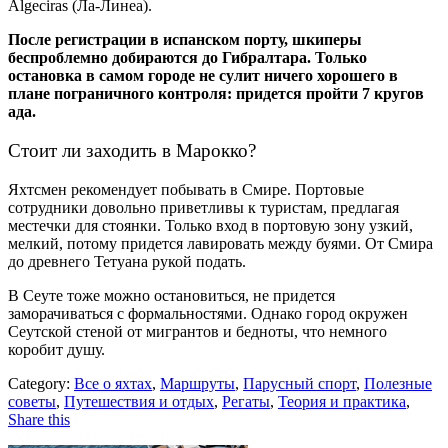
Algeciras (Ла-Линеа).
После регистрации в испанском порту, шкиперы
беспроблемно добираются до Гибралтара. Только
остановка в самом городе не сулит ничего хорошего в
плане пограничного контроля: придется пройти 7 кругов
ада.
Стоит ли заходить в Марокко?
Яхтсмен рекомендует побывать в Смире. Портовые
сотрудники довольно приветливы к туристам, предлагая
местечки для стоянки. Только вход в портовую зону узкий,
мелкий, потому придется лавировать между буями. От Смира
до древнего Тетуана рукой подать.
В Сеуте тоже можно остановиться, не придется
заморачиваться с формальностями. Однако город окружен
Сеутской стеной от мигрантов и бедноты, что немного
коробит душу.
Category:
Все о яхтах
,
Маршруты
,
Парусный спорт
,
Полезные
советы
,
Путешествия и отдых
,
Регаты
,
Теория и практика
,
Share this