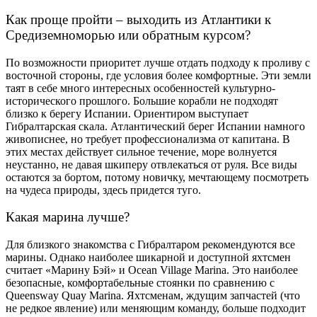
Как проще пройти – выходить из Атлантики к
Средиземноморью или обратным курсом?
По возможности приоритет лучше отдать подходу к проливу с
восточной стороны, где условия более комфортные. Эти земли
таят в себе много интересных особенностей культурно-
исторического прошлого. Большие корабли не подходят
близко к берегу Испании. Ориентиром выступает
Гибралтарская скала. Атлантический берег Испании намного
живописнее, но требует профессионализма от капитана. В
этих местах действует сильное течение, море волнуется
неустанно, не давая шкиперу отвлекаться от руля. Все виды
остаются за бортом, потому новичку, мечтающему посмотреть
на чудеса природы, здесь придется туго.
Какая марина лучше?
Для близкого знакомства с Гибралтаром рекомендуются все
марины. Однако наиболее шикарной и доступной яхтсмен
считает «Марину Бэй» и Ocean Village Marina. Это наиболее
безопасные, комфортабельные стоянки по сравнению с
Queensway Quay Marina. Яхтсменам, ждущим запчастей (что
не редкое явление) или меняющим команду, больше подходит