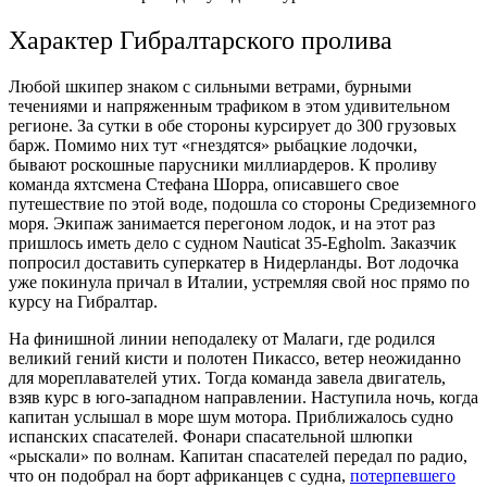
Характер Гибралтарского пролива
Любой шкипер знаком с сильными ветрами, бурными
течениями и напряженным трафиком в этом удивительном
регионе. За сутки в обе стороны курсирует до 300 грузовых
барж. Помимо них тут «гнездятся» рыбацкие лодочки,
бывают роскошные парусники миллиардеров. К проливу
команда яхтсмена Стефана Шорра, описавшего свое
путешествие по этой воде, подошла со стороны Средиземного
моря. Экипаж занимается перегоном лодок, и на этот раз
пришлось иметь дело с судном Nauticat 35-Egholm. Заказчик
попросил доставить суперкатер в Нидерланды. Вот лодочка
уже покинула причал в Италии, устремляя свой нос прямо по
курсу на Гибралтар.
На финишной линии неподалеку от Малаги, где родился
великий гений кисти и полотен Пикассо, ветер неожиданно
для мореплавателей утих. Тогда команда завела двигатель,
взяв курс в юго-западном направлении. Наступила ночь, когда
капитан услышал в море шум мотора. Приближалось судно
испанских спасателей. Фонари спасательной шлюпки
«рыскали» по волнам. Капитан спасателей передал по радио,
что он подобрал на борт африканцев с судна,
потерпевшего