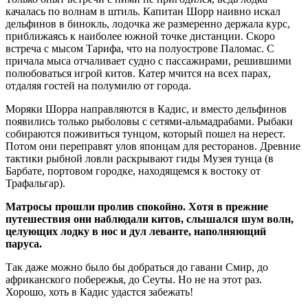
качалась по волнам в штиль. Капитан Шорр наивно искал
дельфинов в бинокль, лодочка же размеренно держала курс,
приближаясь к наиболее южной точке дистанции. Скоро
встреча с мысом Тарифа, что на полуострове Паломас. С
причала мыса отчаливает судно с пассажирами, решившими
полюбоваться игрой китов. Катер мчится на всех парах,
отдаляя гостей на полумилю от города.
Моряки Шорра направляются в Кадис, и вместо дельфинов
появились только рыболовы с сетями-альмадрабами. Рыбаки
собираются поживиться тунцом, который пошел на нерест.
Потом они переправят улов японцам для ресторанов. Древние
тактики рыбной ловли раскрывают гиды Музея тунца (в
Барбате, портовом городке, находящемся к востоку от
Трафальгар).
Матросы прошли пролив спокойно. Хотя в прежние
путешествия они наблюдали китов, слышался шум волн,
целующих лодку в нос и дул леванте, наполняющий
паруса.
Так даже можно было бы добраться до гавани Смир, до
африканского побережья, до Сеуты. Но не на этот раз.
Хорошо, хоть в Кадис удастся забежать!