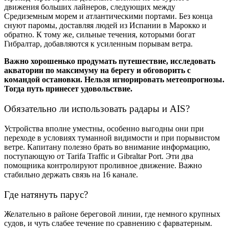
движения больших лайнеров, следующих между
Средиземным морем и атлантическими портами. Без конца
снуют паромы, доставляя людей из Испании в Марокко и
обратно. К тому же, сильные течения, которыми богат
Гибралтар, добавляются к усиленным порывам ветра.
Важно хорошенько продумать путешествие, исследовать
акватории по максимуму на берегу и обговорить с
командой остановки. Нельзя игнорировать метеопрогнозы.
Тогда путь принесет удовольствие.
Обязательно ли использовать радары и AIS?
Устройства вполне уместны, особенно выгодны они при
переходе в условиях туманной видимости и при порывистом
ветре. Капитану полезно брать во внимание информацию,
поступающую от Tarifa Traffic и Gibraltar Port. Эти два
помощника контролируют проливное движение. Важно
стабильно держать связь на 16 канале.
Где натянуть парус?
Желательно в районе береговой линии, где немного крупных
судов, и чуть слабее течение по сравнению с фарватерным.