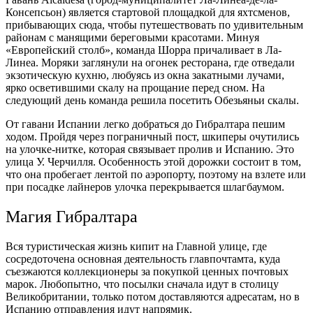
Консепсьон) является стартовой площадкой для яхтсменов,
прибывающих сюда, чтобы путешествовать по удивительным
районам с манящими береговыми красотами. Минуя
«Европейский столб», команда Шорра причаливает в Ла-
Линеа. Моряки заглянули на огонек ресторана, где отведали
экзотическую кухню, любуясь из окна закатными лучами,
ярко осветившими скалу на прощание перед сном. На
следующий день команда решила посетить Обезьяньи скалы.
От гавани Испании легко добраться до Гибралтара пешим
ходом. Пройдя через пограничный пост, шкиперы очутились
на улочке-нитке, которая связывает пролив и Испанию. Это
улица У. Черчилля. Особенность этой дорожки состоит в том,
что она пробегает лентой по аэропорту, поэтому на взлете или
при посадке лайнеров улочка перекрывается шлагбаумом.
Магия Гибралтара
Вся туристическая жизнь кипит на Главной улице, где
сосредоточена основная деятельность главпочтамта, куда
съезжаются коллекционеры за покупкой ценных почтовых
марок. Любопытно, что посылки сначала идут в столицу
Великобритании, только потом доставляются адресатам, но в
Испанию отправления идут напрямик.