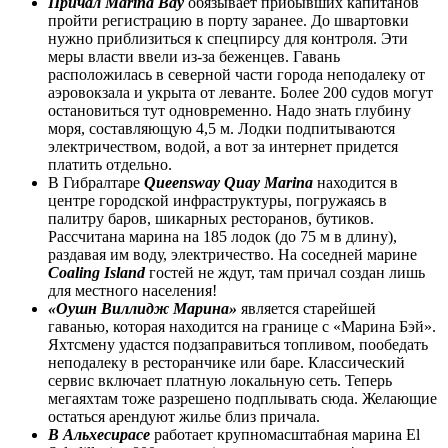
Причал Marina Bay
обязывает прибывших капитанов
пройти регистрацию в порту заранее. До швартовки
нужно приблизиться к спецпирсу для контроля. Эти
меры власти ввели из-за беженцев. Гавань
расположилась в северной части города неподалеку от
аэровокзала и укрыта от леванте. Более 200 судов могут
остановиться тут одновременно. Надо знать глубину
моря, составляющую 4,5 м. Лодки подпитываются
электричеством, водой, а вот за интернет придется
платить отдельно.
В Гибралтаре
Queensway Quay Marina
находится в
центре городской инфраструктуры, погружаясь в
палитру баров, шикарных ресторанов, бутиков.
Рассчитана марина на 185 лодок (до 75 м в длину),
раздавая им воду, электричество. На соседней марине
Coaling Island
гостей не ждут, там причал создан лишь
для местного населения!
«Оушн Виллидж Марина»
является старейшей
гаванью, которая находится на границе с «Марина Бэй».
Яхтсмену удастся подзаправиться топливом, пообедать
неподалеку в ресторанчике или баре. Классический
сервис включает платную локальную сеть. Теперь
мегаяхтам тоже разрешено подплывать сюда. Желающие
остаться арендуют жилье близ причала.
В Альхесирасе
работает крупномасштабная марина El