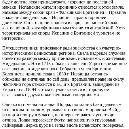
будет долгие века принадлежать «короне» до последней
макаки. Испанские жители иронично относятся к этой земле,
называя между собой край «Фальшивой Британией». Правила
вождения введены как в Испании – правостороннее
движение. Оплата производится в евро, а испанский язык –
как основной, хотя официальным считается английский. Хотя
территориальные споры Испании с Британией туристам не
интересны.
Путешественники приезжают ради знакомства с культурно-
историческими ценностями региона. Скала издревле служила
объектом раздора между британцами, испанцами, и жителями
Нидерландов. Но в 1713 г. было заключено Утрехтское мирное
соглашение, в ходе которого Гибралтар ушел Британии.
Колонисты пришли сюда в 1830 г. Испанцы остались
обижены на англичан по сей день, предъявляя права на скалу.
Частично гора относится к ЕС и к Британии, вышедшей из
Евросоюза. ООН в этом случае остается в стороне, не
связываясь с двумя пожизненными соперниками…
Однако яхтсмены на лодке Шорра, пополнив баки дешевым
испанским топливом, уплывают по волнам пролива. Выйдя
из порта поутру в 6 часов, шкиперы стараются успеть до
отлива. Лодка пересекает бухту, наполненную грузовыми
лайнерами, держа курс на запад вдоль испанского побережья.