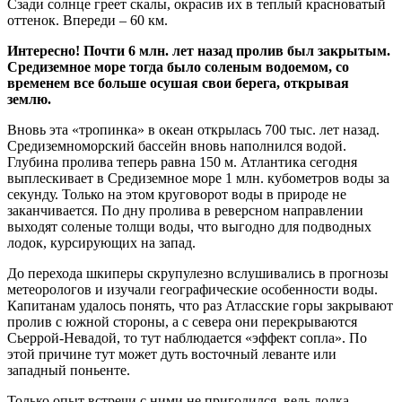
Сзади солнце греет скалы, окрасив их в теплый красноватый
оттенок. Впереди – 60 км.
Интересно! Почти 6 млн. лет назад пролив был закрытым.
Средиземное море тогда было соленым водоемом, со
временем все больше осушая свои берега, открывая
землю.
Вновь эта «тропинка» в океан открылась 700 тыс. лет назад.
Средиземноморский бассейн вновь наполнился водой.
Глубина пролива теперь равна 150 м. Атлантика сегодня
выплескивает
в Средиземное море 1 млн. кубометров воды за
секунду. Только на этом круговорот воды в природе не
заканчивается. По дну пролива в реверсном направлении
выходят соленые толщи воды, что выгодно для подводных
лодок, курсирующих на запад.
До перехода шкиперы скрупулезно вслушивались в прогнозы
метеорологов и изучали географические особенности воды.
Капитанам удалось понять, что раз Атласские горы закрывают
пролив с южной стороны, а с севера они перекрываются
Сьеррой-Невадой, то тут наблюдается «эффект сопла». По
этой причине тут может дуть восточный леванте или
западный поньенте.
Только опыт встречи с ними не пригодился, ведь лодка