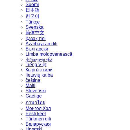
Suomi
日本語
한국어
Türkçe
Svenska
简体中文
Қазақ тілі
Azərbaycan dili
Български
Limba moldovenească
ქართული ენა
Tiếng Việt
Кыргы́з тили
lietuvių kalba
čeština
Malti
Slovenski
Gaeilge
ภาษาไทย
Монгол Хэл
Eesti keel
Türkmen dili
Беларуская
Hrvatski