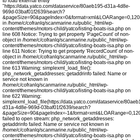
to load external entity
"https://data.yatco.com/dataservice/80aeb195-d31a-4d8e-
969d-03baf01f2639/search?
&pageSize=90&pageIndex=0&format=xml&LOARange=0,120&
in /home/c/cofranlq/scanmarine.ru/public_html/wp-
content/themes/motors-child/yatco/listing-boats-isa.php on
line 608 Notice: Trying to get property 'PageCount' of non-
object in /home/c/cofranlq/scanmarine.ru/public_html/wp-
content/themes/motors-child/yatco/listing-boats-isa.php on
line 611 Notice: Trying to get property 'RecordCount' of non-
object in /home/c/cofranlq/scanmarine.ru/public_html/wp-
content/themes/motors-child/yatco/listing-boats-isa.php on
line 613 Warning: simplexml_load_file():
php_network_getaddresses: getaddrinfo failed: Name or
service not known in
/home/c/cofranlq/scanmarine.ru/public_html/wp-
content/themes/motors-child/yatco/listing-boats-isa.php on
line 622 Warning:
simplexml_load_file(https://data.yatco.com/dataservice/80aeb
d31a-4d8e-969d-03baf01f2639/search?
&pageSize=90&pageIndex=-1&format=xml&LOARange=0,120
failed to open stream: php_network_getaddresses:
getaddrinfo failed: Name or service not known in
/home/c/cofranlq/scanmarine.ru/public_html/wp-
content/themes/motors-child/yatco/listing-boats-isa.php on