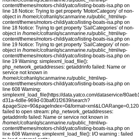
content/themes/motors-child/yatco/listing-boats-isa.php on
line 18 Notice: Trying to get property 'MotorCategory' of non-
object in /home/c/cofranlq/scanmarine.ru/public_html/wp-
content/themes/motors-child/yatco/listing-boats-isa.php on
line 18 Notice: Trying to get property 'SailCategories' of non-
object in /home/c/cofranlq/scanmarine.ru/public_html/wp-
content/themes/motors-child/yatco/listing-boats-isa.php on
line 19 Notice: Trying to get property 'SailCategory' of non-
object in /home/c/cofranlq/scanmarine.ru/public_html/wp-
content/themes/motors-child/yatco/listing-boats-isa.php on
line 19 Warning: simplexml_load_file():
php_network_getaddresses: getaddrinfo failed: Name or
service not known in
/home/c/cofranlq/scanmarine.ru/public_html/wp-
content/themes/motors-child/yatco/listing-boats-isa.php on
line 608 Warning:
simplexml_load_file(https://data.yatco.com/dataservice/80aeb
d31a-4d8e-969d-03baf01f2639/search?
&pageSize=90&pageIndex=0&format=xml&LOARange=0,120&
failed to open stream: php_network_getaddresses:
getaddrinfo failed: Name or service not known in
/home/c/cofranlq/scanmarine.ru/public_html/wp-
content/themes/motors-child/yatco/listing-boats-isa.php on
line 608 Warning: simplexml_load_file(): I/O warning : failed