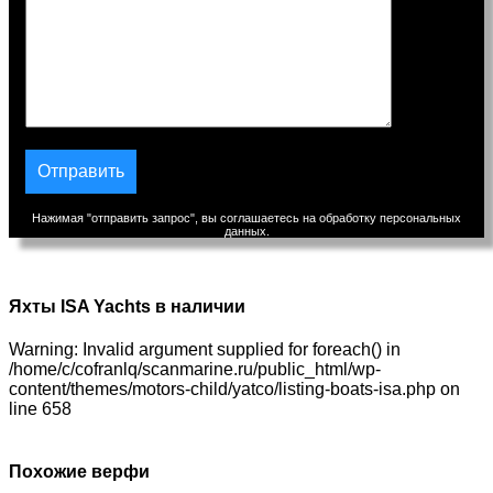
Нажимая "отправить запрос", вы соглашаетесь на обработку персональных
данных.
Яхты ISA Yachts в наличии
Warning: Invalid argument supplied for foreach() in
/home/c/cofranlq/scanmarine.ru/public_html/wp-
content/themes/motors-child/yatco/listing-boats-isa.php on
line 658
Похожие верфи