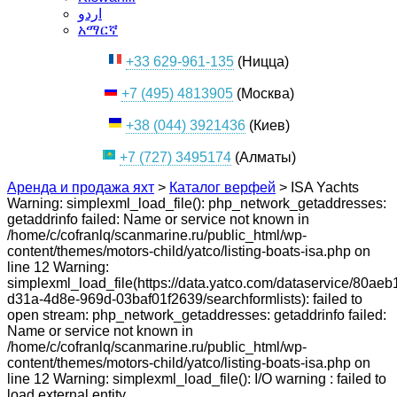
اردو
አማርኛ
+33 629-961-135
(Ницца)
+7 (495) 4813905
(Москва)
+38 (044) 3921436
(Киев)
+7 (727) 3495174
(Алматы)
Аренда и продажа яхт
>
Каталог верфей
>
ISA Yachts
Warning: simplexml_load_file(): php_network_getaddresses:
getaddrinfo failed: Name or service not known in
/home/c/cofranlq/scanmarine.ru/public_html/wp-
content/themes/motors-child/yatco/listing-boats-isa.php on
line 12 Warning:
simplexml_load_file(https://data.yatco.com/dataservice/80aeb
d31a-4d8e-969d-03baf01f2639/searchformlists): failed to
open stream: php_network_getaddresses: getaddrinfo failed:
Name or service not known in
/home/c/cofranlq/scanmarine.ru/public_html/wp-
content/themes/motors-child/yatco/listing-boats-isa.php on
line 12 Warning: simplexml_load_file(): I/O warning : failed to
load external entity