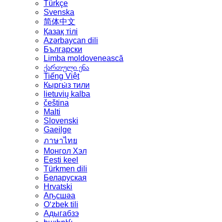
Türkçe
Svenska
简体中文
Қазақ тілі
Azərbaycan dili
Български
Limba moldovenească
ქართული ენა
Tiếng Việt
Кыргы́з тили
lietuvių kalba
čeština
Malti
Slovenski
Gaeilge
ภาษาไทย
Монгол Хэл
Eesti keel
Türkmen dili
Беларуская
Hrvatski
Аҧсшәа
Oʻzbek tili
Адыгабзэ