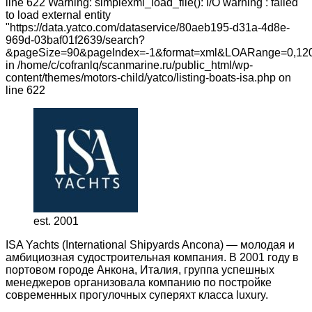
line 622 Warning: simplexml_load_file(): I/O warning : failed
to load external entity
"https://data.yatco.com/dataservice/80aeb195-d31a-4d8e-
969d-03baf01f2639/search?
&pageSize=90&pageIndex=-1&format=xml&LOARange=0,120
in /home/c/cofranlq/scanmarine.ru/public_html/wp-
content/themes/motors-child/yatco/listing-boats-isa.php on
line 622
est. 2001
ISA Yachts (International Shipyards Ancona) — молодая и
амбициозная судостроительная компания. В 2001 году в
портовом городе Анкона, Италия, группа успешных
менеджеров организовала компанию по постройке
современных прогулочных суперяхт класса luxury.