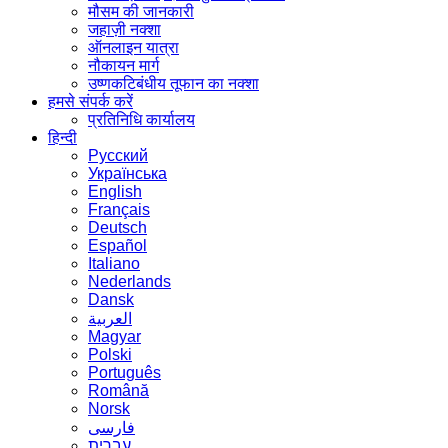
मौसम की जानकारी
जहाज़ी नक्शा
ऑनलाइन यात्रा
नौकायन मार्ग
उष्णकटिबंधीय तूफान का नक्शा
हमसे संपर्क करें
प्रतिनिधि कार्यालय
हिन्दी
Русский
Українська
English
Français
Deutsch
Español
Italiano
Nederlands
Dansk
العربية
Magyar
Polski
Português
Română
Norsk
فارسی
עברית