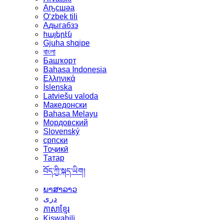
Аҧсшәа
Oʻzbek tili
Адыгабзэ
հայերէն
Gjuha shqipe
বাংলা
Башҡорт
Bahasa Indonesia
Ελληνικά
Íslenska
Latviešu valoda
Македонски
Bahasa Melayu
Мордовский
Slovenský
српски
Тоҷикӣ
Татар
བོད་ཀྱི་སྐད་ཡིག།
ພາສາລາວ
دری
ភាសាខ្មែរ
Kiswahili