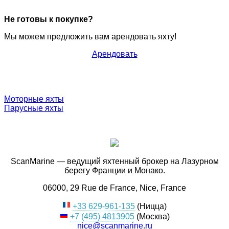
Не готовы к покупке?
Мы можем предложить вам арендовать яхту!
Арендовать
Моторные яхты
Парусные яхты
ScanMarine — ведущий яхтенный брокер на Лазурном
берегу Франции и Монако.
06000, 29 Rue de France, Nice, France
+33 629-961-135
(Ницца)
+7 (495) 4813905
(Москва)
nice@scanmarine.ru