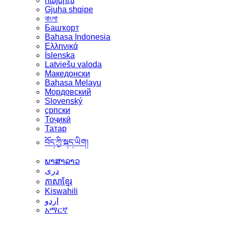
հայերէն
Gjuha shqipe
বাংলা
Башҡорт
Bahasa Indonesia
Ελληνικά
Íslenska
Latviešu valoda
Македонски
Bahasa Melayu
Мордовский
Slovenský
српски
Тоҷикӣ
Татар
བོད་ཀྱི་སྐད་ཡིག།
ພາສາລາວ
دری
ភាសាខ្មែរ
Kiswahili
اردو
አማርኛ