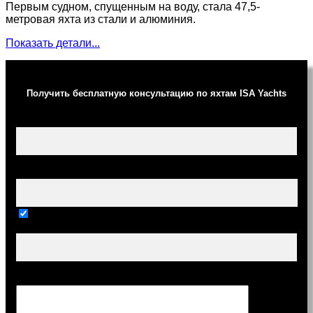
Первым судном, спущенным на воду, стала 47,5-
метровая яхта из стали и алюминия.
Показать детали...
Получить бесплатную консультацию по яхтам ISA Yachts
Ваше имя (обязательно)
Ваш e-mail (обязательно)
Тема
Сообщение