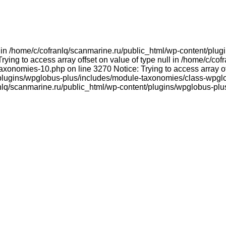
ull in /home/c/cofranlq/scanmarine.ru/public_html/wp-content/p
ying to access array offset on value of type null in /home/c/co
onomies-10.php on line 3270 Notice: Trying to access array offs
plugins/wpglobus-plus/includes/module-taxonomies/class-wpglo
franlq/scanmarine.ru/public_html/wp-content/plugins/wpglobus-p