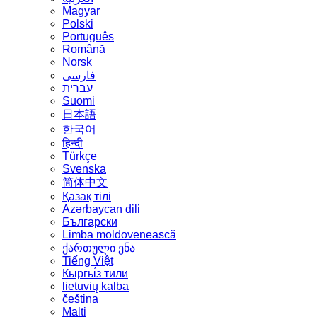
Magyar
Polski
Português
Română
Norsk
فارسی
עברית
Suomi
日本語
한국어
हिन्दी
Türkçe
Svenska
简体中文
Қазақ тілі
Azərbaycan dili
Български
Limba moldovenească
ქართული ენა
Tiếng Việt
Кыргы́з тили
lietuvių kalba
čeština
Malti