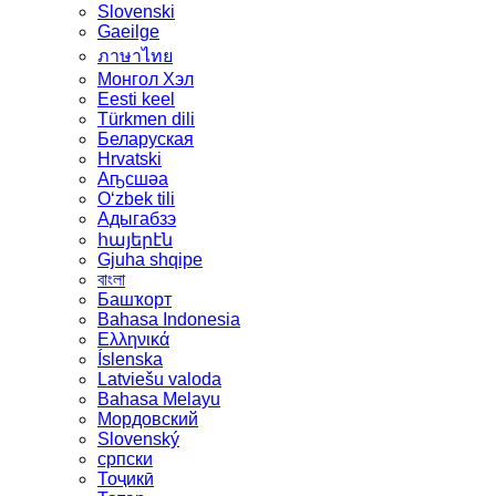
Slovenski
Gaeilge
ภาษาไทย
Монгол Хэл
Eesti keel
Türkmen dili
Беларуская
Hrvatski
Аҧсшәа
Oʻzbek tili
Адыгабзэ
հայերէն
Gjuha shqipe
বাংলা
Башҡорт
Bahasa Indonesia
Ελληνικά
Íslenska
Latviešu valoda
Bahasa Melayu
Мордовский
Slovenský
српски
Тоҷикӣ