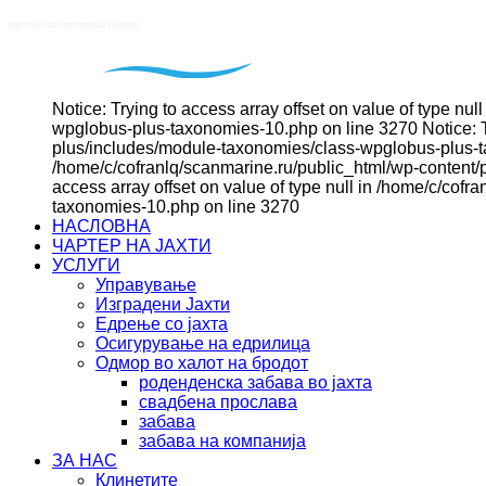
Notice: Trying to access array offset on value of type n
wpglobus-plus-taxonomies-10.php on line 3270 Notice: Tr
plus/includes/module-taxonomies/class-wpglobus-plus-tax
/home/c/cofranlq/scanmarine.ru/public_html/wp-content/
access array offset on value of type null in /home/c/co
taxonomies-10.php on line 3270
НАСЛОВНА
ЧАРТЕР НА ЈАХТИ
УСЛУГИ
Управување
Изградени Јахти
Едрење со јахта
Осигурување на едрилица
Oдмор во халот на бродот
роденденска забава во јахта
свадбена прослава
забава
забава на компанија
ЗА НАС
Клинетите