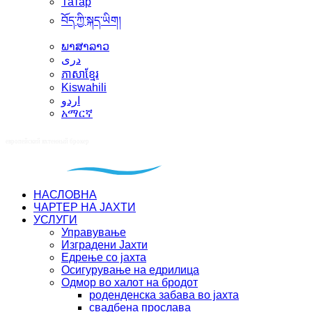
Татар
བོད་ཀྱི་སྐད་ཡིག།
ພາສາລາວ
دری
ភាសាខ្មែរ
Kiswahili
اردو
አማርኛ
НАСЛОВНА
ЧАРТЕР НА ЈАХТИ
УСЛУГИ
Управување
Изградени Јахти
Едрење со јахта
Осигурување на едрилица
Oдмор во халот на бродот
роденденска забава во јахта
свадбена прослава