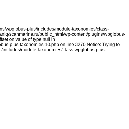
lugins/wpglobus-plus/includes/module-taxonomies/class-
franlq/scanmarine.ru/public_html/wp-content/plugins/wpglobus-
et on value of type null in
bus-plus-taxonomies-10.php on line 3270 Notice: Trying to
lus/includes/module-taxonomies/class-wpglobus-plus-