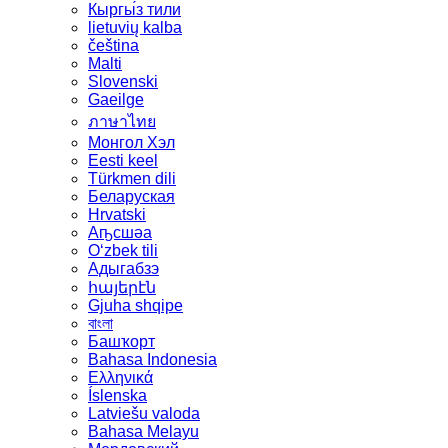
Кыргы́з тили
lietuvių kalba
čeština
Malti
Slovenski
Gaeilge
ภาษาไทย
Монгол Хэл
Eesti keel
Türkmen dili
Беларуская
Hrvatski
Аҧсшәа
Oʻzbek tili
Адыгабзэ
հայերէն
Gjuha shqipe
বাংলা
Башҡорт
Bahasa Indonesia
Ελληνικά
Íslenska
Latviešu valoda
Bahasa Melayu