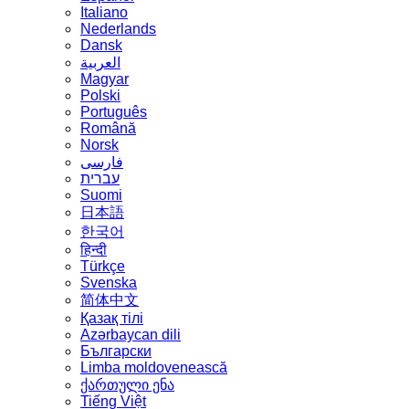
Italiano
Nederlands
Dansk
العربية
Magyar
Polski
Português
Română
Norsk
فارسی
עברית
Suomi
日本語
한국어
हिन्दी
Türkçe
Svenska
简体中文
Қазақ тілі
Azərbaycan dili
Български
Limba moldovenească
ქართული ენა
Tiếng Việt