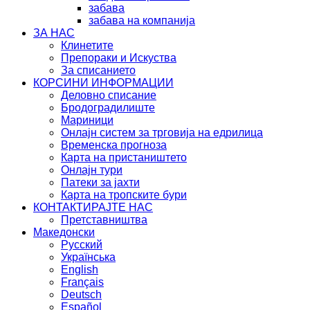
забава
забава на компанија
ЗА НАС
Клинетите
Препораки и Искуства
За списанието
КОРСИНИ ИНФОРМАЦИИ
Деловно списание
Бродоградилиште
Мариници
Онлајн систем за трговија на едрилица
Временска прогноза
Карта на пристаништето
Oнлајн тури
Патеки за јахти
Карта на тропските бури
КОНТАКТИРАЈТЕ НАС
Претставништва
Македонски
Русский
Українська
English
Français
Deutsch
Español