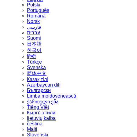
Polski
Português
Română
Norsk
فارسی
עברית
Suomi
日本語
한국어
हिन्दी
Türkçe
Svenska
简体中文
Қазақ тілі
Azərbaycan dili
Български
Limba moldovenească
ქართული ენა
Tiếng Việt
Кыргы́з тили
lietuvių kalba
čeština
Malti
Slovenski