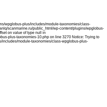
lugins/wpglobus-plus/includes/module-taxonomies/class-
franlq/scanmarine.ru/public_html/wp-content/plugins/wpglobus-
et on value of type null in
bus-plus-taxonomies-10.php on line 3270 Notice: Trying to
lus/includes/module-taxonomies/class-wpglobus-plus-