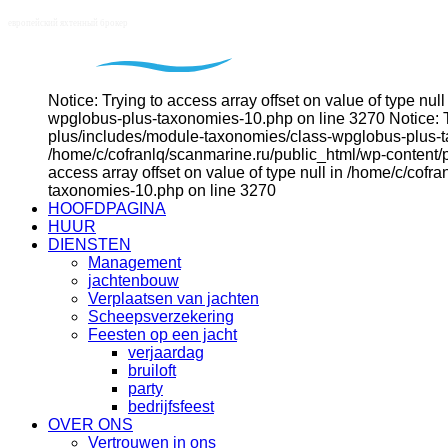
Notice: Trying to access array offset on value of type n
wpglobus-plus-taxonomies-10.php on line 3270 Notice: Tr
plus/includes/module-taxonomies/class-wpglobus-plus-tax
/home/c/cofranlq/scanmarine.ru/public_html/wp-content/
access array offset on value of type null in /home/c/co
taxonomies-10.php on line 3270
HOOFDPAGINA
HUUR
DIENSTEN
Management
jachtenbouw
Verplaatsen van jachten
Scheepsverzekering
Feesten op een jacht
verjaardag
bruiloft
party
bedrijfsfeest
OVER ONS
Vertrouwen in ons