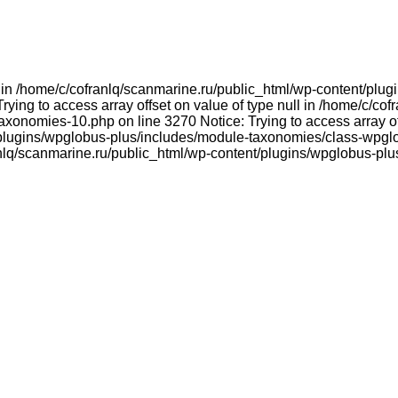
ull in /home/c/cofranlq/scanmarine.ru/public_html/wp-content/p
ying to access array offset on value of type null in /home/c/co
onomies-10.php on line 3270 Notice: Trying to access array offs
plugins/wpglobus-plus/includes/module-taxonomies/class-wpglo
franlq/scanmarine.ru/public_html/wp-content/plugins/wpglobus-p