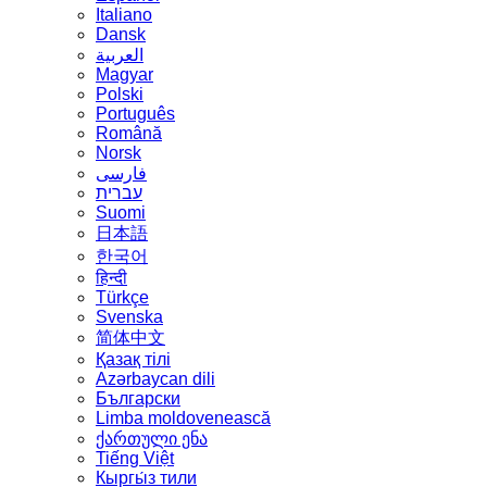
Italiano
Dansk
العربية
Magyar
Polski
Português
Română
Norsk
فارسی
עברית
Suomi
日本語
한국어
हिन्दी
Türkçe
Svenska
简体中文
Қазақ тілі
Azərbaycan dili
Български
Limba moldovenească
ქართული ენა
Tiếng Việt
Кыргы́з тили