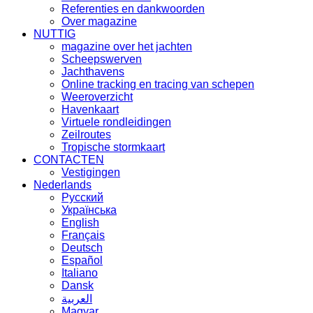
Referenties en dankwoorden
Over magazine
NUTTIG
magazine over het jachten
Scheepswerven
Jachthavens
Online tracking en tracing van schepen
Weeroverzicht
Havenkaart
Virtuele rondleidingen
Zeilroutes
Tropische stormkaart
CONTACTEN
Vestigingen
Nederlands
Русский
Українська
English
Français
Deutsch
Español
Italiano
Dansk
العربية
Magyar