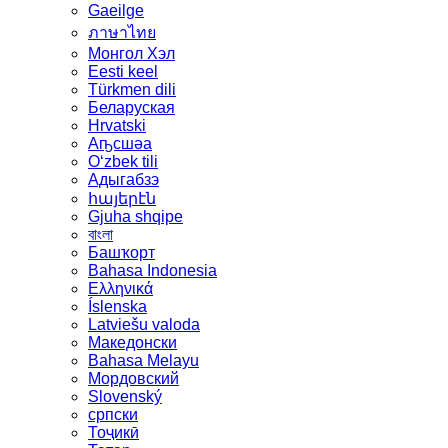
Gaeilge
ภาษาไทย
Монгол Хэл
Eesti keel
Türkmen dili
Беларуская
Hrvatski
Аҧсшәа
Oʻzbek tili
Адыгабзэ
հայերէն
Gjuha shqipe
বাংলা
Башҡорт
Bahasa Indonesia
Ελληνικά
Íslenska
Latviešu valoda
Македонски
Bahasa Melayu
Мордовский
Slovenský
српски
Тоҷикӣ