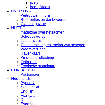
party
bedrijfsfeest
OVER ONS
Vertrouwen in ons
Referenties en dankwoorden
Over magazine
NUTTIG
magazine over het jachten
Scheepswerven
Jachthavens
Online tracking en tracing van schepen
Weeroverzicht
Havenkaart
Virtuele rondleidingen
Zeilroutes
Tropische stormkaart
CONTACTEN
Vestigingen
Nederlands
Русский
Українська
English
Français
Deutsch
Español