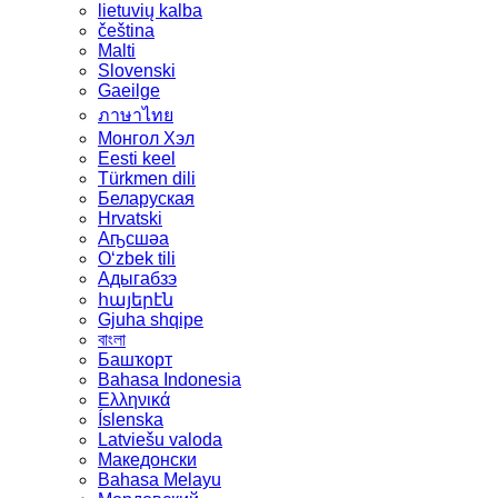
lietuvių kalba
čeština
Malti
Slovenski
Gaeilge
ภาษาไทย
Монгол Хэл
Eesti keel
Türkmen dili
Беларуская
Hrvatski
Аҧсшәа
Oʻzbek tili
Адыгабзэ
հայերէն
Gjuha shqipe
বাংলা
Башҡорт
Bahasa Indonesia
Ελληνικά
Íslenska
Latviešu valoda
Македонски
Bahasa Melayu