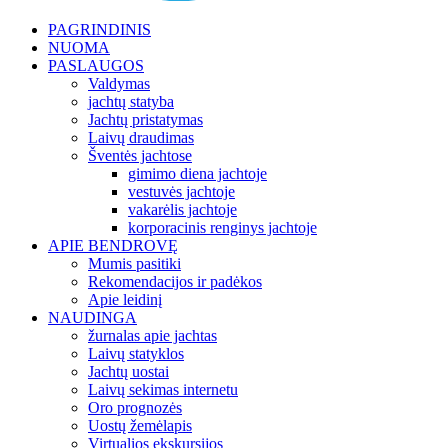
PAGRINDINIS
NUOMA
PASLAUGOS
Valdymas
jachtų statyba
Jachtų pristatymas
Laivų draudimas
Šventės jachtose
gimimo diena jachtoje
vestuvės jachtoje
vakarėlis jachtoje
korporacinis renginys jachtoje
APIE BENDROVĘ
Mumis pasitiki
Rekomendacijos ir padėkos
Apie leidinį
NAUDINGA
žurnalas apie jachtas
Laivų statyklos
Jachtų uostai
Laivų sekimas internetu
Oro prognozės
Uostų žemėlapis
Virtualios ekskursijos