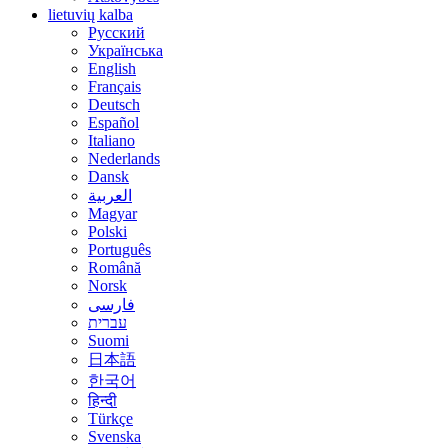
lietuvių kalba
Русский
Українська
English
Français
Deutsch
Español
Italiano
Nederlands
Dansk
العربية
Magyar
Polski
Português
Română
Norsk
فارسی
עברית
Suomi
日本語
한국어
हिन्दी
Türkçe
Svenska