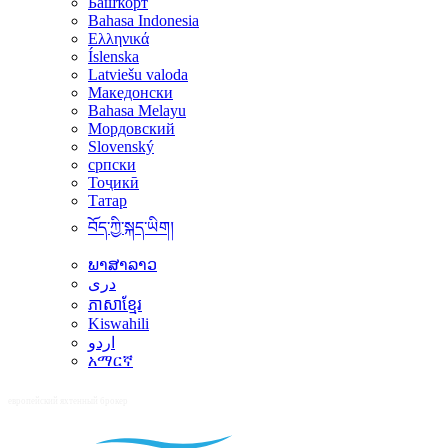
Башҡорт
Bahasa Indonesia
Ελληνικά
Íslenska
Latviešu valoda
Македонски
Bahasa Melayu
Мордовский
Slovenský
српски
Тоҷикӣ
Татар
བོད་ཀྱི་སྐད་ཡིག།
ພາສາລາວ
دری
ភាសាខ្មែរ
Kiswahili
اردو
አማርኛ