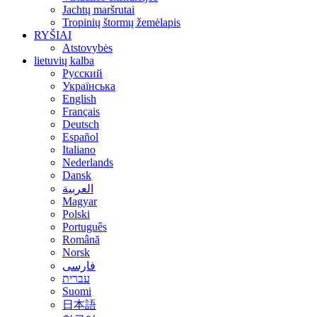
Jachtų maršrutai
Tropinių štormų žemėlapis
RYŠIAI
Atstovybės
lietuvių kalba
Русский
Українська
English
Français
Deutsch
Español
Italiano
Nederlands
Dansk
العربية
Magyar
Polski
Português
Română
Norsk
فارسی
עברית
Suomi
日本語