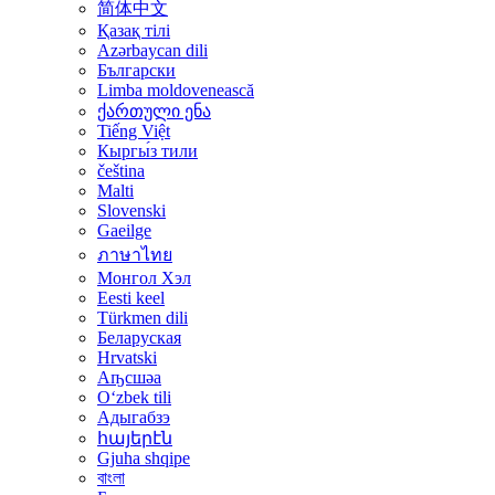
简体中文
Қазақ тілі
Azərbaycan dili
Български
Limba moldovenească
ქართული ენა
Tiếng Việt
Кыргы́з тили
čeština
Malti
Slovenski
Gaeilge
ภาษาไทย
Монгол Хэл
Eesti keel
Türkmen dili
Беларуская
Hrvatski
Аҧсшәа
Oʻzbek tili
Адыгабзэ
հայերէն
Gjuha shqipe
বাংলা