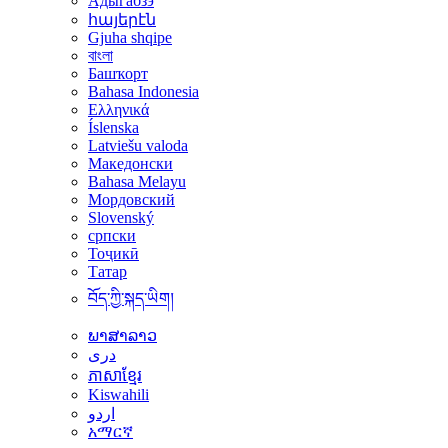
Адыгабзэ
հայերէն
Gjuha shqipe
বাংলা
Башҡорт
Bahasa Indonesia
Ελληνικά
Íslenska
Latviešu valoda
Македонски
Bahasa Melayu
Мордовский
Slovenský
српски
Тоҷикӣ
Татар
བོད་ཀྱི་སྐད་ཡིག།
ພາສາລາວ
دری
ភាសាខ្មែរ
Kiswahili
اردو
አማርኛ