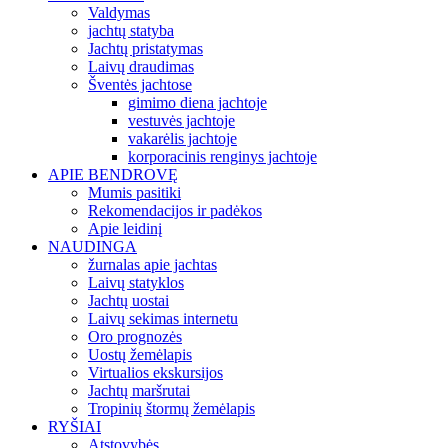
Valdymas
jachtų statyba
Jachtų pristatymas
Laivų draudimas
Šventės jachtose
gimimo diena jachtoje
vestuvės jachtoje
vakarėlis jachtoje
korporacinis renginys jachtoje
APIE BENDROVĘ
Mumis pasitiki
Rekomendacijos ir padėkos
Apie leidinį
NAUDINGA
žurnalas apie jachtas
Laivų statyklos
Jachtų uostai
Laivų sekimas internetu
Oro prognozės
Uostų žemėlapis
Virtualios ekskursijos
Jachtų maršrutai
Tropinių štormų žemėlapis
RYŠIAI
Atstovybės