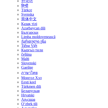
한국어
हिन्दी
Türkçe
Svenska
简体中文
Қазақ тілі
Azərbaycan dili
Български
Limba moldovenească
ქართული ენა
Tiếng Việt
Кыргы́з тили
čeština
Malti
Slovenski
Gaeilge
ภาษาไทย
Монгол Хэл
Eesti keel
Türkmen dili
Беларуская
Hrvatski
Аҧсшәа
Oʻzbek tili