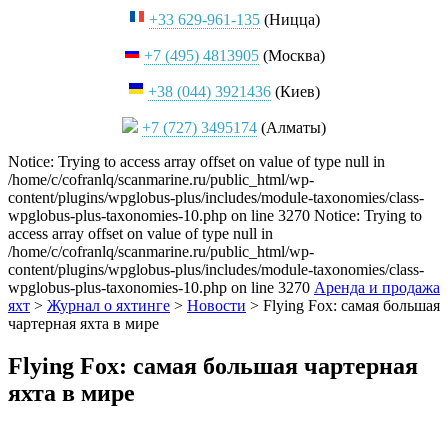
+33 629-961-135
(Ницца)
+7 (495) 4813905
(Москва)
+38 (044) 3921436
(Киев)
+7 (727) 3495174
(Алматы)
Notice: Trying to access array offset on value of type null in
/home/c/cofranlq/scanmarine.ru/public_html/wp-
content/plugins/wpglobus-plus/includes/module-taxonomies/class-
wpglobus-plus-taxonomies-10.php on line 3270 Notice: Trying to
access array offset on value of type null in
/home/c/cofranlq/scanmarine.ru/public_html/wp-
content/plugins/wpglobus-plus/includes/module-taxonomies/class-
wpglobus-plus-taxonomies-10.php on line 3270
Аренда и продажа
яхт
>
Журнал о яхтинге
>
Новости
>
Flying Fox: самая большая
чартерная яхта в мире
Flying Fox: самая большая чартерная
яхта в мире