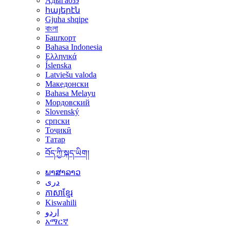
Адыгабзэ
հայերէն
Gjuha shqipe
বাংলা
Башҡорт
Bahasa Indonesia
Ελληνικά
Íslenska
Latviešu valoda
Македонски
Bahasa Melayu
Мордовский
Slovenský
српски
Тоҷикӣ
Татар
བོད་ཀྱི་སྐད་ཡིག།
ພາສາລາວ
دری
ភាសាខ្មែរ
Kiswahili
اردو
አማርኛ