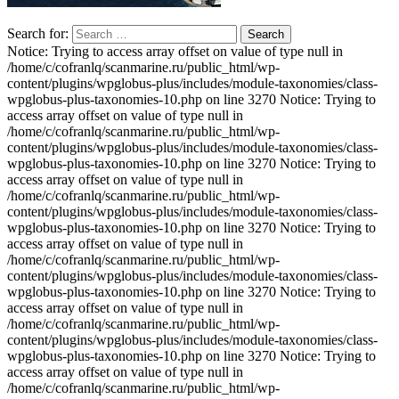
Search for:
Notice: Trying to access array offset on value of type null in /home/c/cofranlq/scanmarine.ru/public_html/wp-content/plugins/wpglobus-plus/includes/module-taxonomies/class-wpglobus-plus-taxonomies-10.php on line 3270 Notice: Trying to access array offset on value of type null in /home/c/cofranlq/scanmarine.ru/public_html/wp-content/plugins/wpglobus-plus/includes/module-taxonomies/class-wpglobus-plus-taxonomies-10.php on line 3270 Notice: Trying to access array offset on value of type null in /home/c/cofranlq/scanmarine.ru/public_html/wp-content/plugins/wpglobus-plus/includes/module-taxonomies/class-wpglobus-plus-taxonomies-10.php on line 3270 Notice: Trying to access array offset on value of type null in /home/c/cofranlq/scanmarine.ru/public_html/wp-content/plugins/wpglobus-plus/includes/module-taxonomies/class-wpglobus-plus-taxonomies-10.php on line 3270 Notice: Trying to access array offset on value of type null in /home/c/cofranlq/scanmarine.ru/public_html/wp-content/plugins/wpglobus-plus/includes/module-taxonomies/class-wpglobus-plus-taxonomies-10.php on line 3270 Notice: Trying to access array offset on value of type null in /home/c/cofranlq/scanmarine.ru/public_html/wp-content/plugins/wpglobus-plus/includes/module-taxonomies/class-wpglobus-plus-taxonomies-10.php on line 3270 Notice: Trying to access array offset on value of type null in /home/c/cofranlq/scanmarine.ru/public_html/wp-content/plugins/wpglobus-plus/includes/module-taxonomies/class-wpglobus-plus-taxonomies-10.php on line 3270 Notice: Trying to access array offset on value of type null in /home/c/cofranlq/scanmarine.ru/public_html/wp-content/plugins/wpglobus-plus/includes/module-taxonomies/class-wpglobus-plus-taxonomies-10.php on line 3270 Notice: Trying to access array offset on value of type null in /home/c/cofranlq/scanmarine.ru/public_html/wp-content/plugins/wpglobus-plus/includes/module-taxonomies/class-wpglobus-plus-taxonomies-10.php on line 3270 Notice: Trying to access array offset on value of type null in /home/c/cofranlq/scanmarine.ru/public_html/wp-content/plugins/wpglobus-plus/includes/module-taxonomies/class-wpglobus-plus-taxonomies-10.php on line 3270 Notice: Trying to access array offset on value of type null in /home/c/cofranlq/scanmarine.ru/public_html/wp-content/plugins/wpglobus-plus/includes/module-taxonomies/class-wpglobus-plus-taxonomies-10.php on line 3270 Notice: Trying to access array offset on value of type null in /home/c/cofranlq/scanmarine.ru/public_html/wp-content/plugins/wpglobus-plus/includes/module-taxonomies/class-wpglobus-plus-taxonomies-10.php on line 3270 Notice: Trying to access array offset on value of type null in /home/c/cofranlq/scanmarine.ru/public_html/wp-content/plugins/wpglobus-plus/includes/module-taxonomies/class-wpglobus-plus-taxonomies-10.php on line 3270 Notice: Trying to access array offset on value of type null in /home/c/cofranlq/scanmarine.ru/public_html/wp-content/plugins/wpglobus-plus/includes/module-taxonomies/class-wpglobus-plus-taxonomies-10.php on line 3270 Notice: Trying to access array offset on value of type null in /home/c/cofranlq/scanmarine.ru/public_html/wp-content/plugins/wpglobus-plus/includes/module-taxonomies/class-wpglobus-plus-taxonomies-10.php on line 3270 Notice: Trying to access array offset on value of type null in /home/c/cofranlq/scanmarine.ru/public_html/wp-content/plugins/wpglobus-plus/includes/module-taxonomies/class-wpglobus-plus-taxonomies-10.php on line 3270 Notice: Trying to access array offset on value of type null in /home/c/cofranlq/scanmarine.ru/public_html/wp-content/plugins/wpglobus-plus/includes/module-taxonomies/class-wpglobus-plus-taxonomies-10.php on line 3270 Notice: Trying to access array offset on value of type null in /home/c/cofranlq/scanmarine.ru/public_html/wp-content/plugins/wpglobus-plus/includes/module-taxonomies/class-wpglobus-plus-taxonomies-10.php on line 3270 Notice: Trying to access array offset on value of type null in /home/c/cofranlq/scanmarine.ru/public_html/wp-content/plugins/wpglobus-plus/includes/module-taxonomies/class-wpglobus-plus-taxonomies-10.php on line 3270 Notice: Trying to access array offset on value of type null in /home/c/cofranlq/scanmarine.ru/public_html/wp-content/plugins/wpglobus-plus/includes/module-taxonomies/class-wpglobus-plus-taxonomies-10.php on line 3270 Notice: Trying to access array offset on value of type null in /home/c/cofranlq/scanmarine.ru/public_html/wp-content/plugins/wpglobus-plus/includes/module-taxonomies/class-wpglobus-plus-taxonomies-10.php on line 3270 Notice: Trying to access array offset on value of type null in /home/c/cofranlq/scanmarine.ru/public_html/wp-content/plugins/wpglobus-plus/includes/module-taxonomies/class-wpglobus-plus-taxonomies-10.php on line 3270 Notice: Trying to access array offset on value of type null in /home/c/cofranlq/scanmarine.ru/public_html/wp-content/plugins/wpglobus-plus/includes/module-taxonomies/class-wpglobus-plus-taxonomies-10.php on line 3270 Notice: Trying to access array offset on value of type null in /home/c/cofranlq/scanmarine.ru/public_html/wp-content/plugins/wpglobus-plus/includes/module-taxonomies/class-wpglobus-plus-taxonomies-10.php on line 3270 Notice: Trying to access array offset on value of type null in /home/c/cofranlq/scanmarine.ru/public_html/wp-content/plugins/wpglobus-plus/includes/module-taxonomies/class-wpglobus-plus-taxonomies-10.php on line 3270 Notice: Trying to access array offset on value of type null in /home/c/cofranlq/scanmarine.ru/public_html/wp-content/plugins/wpglobus-plus/includes/module-taxonomies/class-wpglobus-plus-taxonomies-10.php on line 3270 Notice: Trying to access array offset on value of type null in /home/c/cofranlq/scanmarine.ru/public_html/wp-content/plugins/wpglobus-plus/includes/module-taxonomies/class-wpglobus-plus-taxonomies-10.php on line 3270 Notice: Trying to access array offset on value of type null in /home/c/cofranlq/scanmarine.ru/public_html/wp-content/plugins/wpglobus-plus/includes/module-taxonomies/class-wpglobus-plus-taxonomies-10.php on line 3270 Notice: Trying to access array offset on value of type null in /home/c/cofranlq/scanmarine.ru/public_html/wp-content/plugins/wpglobus-plus/includes/module-taxonomies/class-wpglobus-plus-taxonomies-10.php on line 3270 Notice: Trying to access array offset on value of type null in /home/c/cofranlq/scanmarine.ru/public_html/wp-content/plugins/wpglobus-plus/includes/module-taxonomies/class-wpglobus-plus-taxonomies-10.php on line 3270 Notice: Trying to access array offset on value of type null in /home/c/cofranlq/scanmarine.ru/public_html/wp-content/plugins/wpglobus-plus/includes/module-taxonomies/class-wpglobus-plus-taxonomies-10.php on line 3270 Notice: Trying to access array offset on value of type null in /home/c/cofranlq/scanmarine.ru/public_html/wp-content/plugins/wpglobus-plus/includes/module-taxonomies/class-wpglobus-plus-taxonomies-10.php on line 3270 Notice: Trying to access array offset on value of type null in /home/c/cofranlq/scanmarine.ru/public_html/wp-content/plugins/wpglobus-plus/includes/module-taxonomies/class-wpglobus-plus-taxonomies-10.php on line 3270 Notice: Trying to access array offset on value of type null in /home/c/cofranlq/scanmarine.ru/public_html/wp-content/plugins/wpglobus-plus/includes/module-taxonomies/class-wpglobus-plus-taxonomies-10.php on line 3270 Notice: Trying to access array offset on value of type null in /home/c/cofranlq/scanmarine.ru/public_html/wp-content/plugins/wpglobus-plus/includes/module-taxonomies/class-wpglobus-plus-taxonomies-10.php on line 3270 Notice: Trying to access array offset on value of type null in /home/c/cofranlq/scanmarine.ru/public_html/wp-content/plugins/wpglobus-plus/includes/module-taxonomies/class-wpglobus-plus-taxonomies-10.php on line 3270 Notice: Trying to access array offset on value of type null in /home/c/cofranlq/scanmarine.ru/public_html/wp-content/plugins/wpglobus-plus/includes/module-taxonomies/class-wpglobus-plus-taxonomies-10.php on line 3270 Notice: Trying to access array offset on value of type null in /home/c/cofranlq/scanmarine.ru/public_html/wp-content/plugins/wpglobus-plus/includes/module-taxonomies/class-wpglobus-plus-taxonomies-10.php on line 3270 Notice: Trying to access array offset on value of type null in /home/c/cofranlq/scanmarine.ru/public_html/wp-content/plugins/wpglobus-plus/includes/module-taxonomies/class-wpglobus-plus-taxonomies-10.php on line 3270 Notice: Trying to access array offset on value of type null in /home/c/cofranlq/scanmarine.ru/public_html/wp-content/plugins/wpglobus-plus/includes/module-taxonomies/class-wpglobus-plus-taxonomies-10.php on line 3270 Notice: Trying to access array offset on value of type null in /home/c/cofranlq/scanmarine.ru/public_html/wp-content/plugins/wpglobus-plus/includes/module-taxonomies/class-wpglobus-plus-taxonomies-10.php on line 3270 Notice: Trying to access array offset on value of type null in /home/c/cofranlq/scanmarine.ru/public_html/wp-content/plugins/wpglobus-plus/includes/module-taxonomies/class-wpglobus-plus-taxonomies-10.php on line 3270 Notice: Trying to access array offset on value of type null in /home/c/cofranlq/scanmarine.ru/public_html/wp-content/plugins/wpglobus-plus/includes/module-taxonomies/class-wpglobus-plus-taxonomies-10.php on line 3270 Notice: Trying to access array offset on value of type null in /home/c/cofranlq/scanmarine.ru/public_html/wp-content/plugins/wpglobus-plus/includes/module-taxonomies/class-wpglobus-plus-taxonomies-10.php on line 3270 Notice: Trying to access array offset on value of type null in /home/c/cofranlq/scanmarine.ru/public_html/wp-content/plugins/wpglobus-plus/includes/module-taxonomies/class-wpglobus-plus-taxonomies-10.php on line 3270 Notice: Trying to access array offset on value of type null in /home/c/cofranlq/scanmarine.ru/public_html/wp-content/plugins/wpglobus-plus/includes/module-taxonomies/class-wpglobus-plus-taxonomies-10.php on line 3270 Notice: Trying to