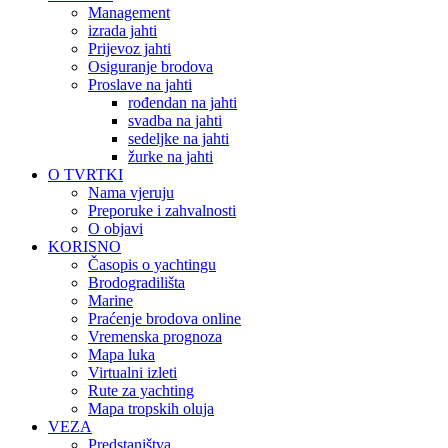
Management
izrada jahti
Prijevoz jahti
Osiguranje brodova
Proslave na jahti
rođendan na jahti
svadba na jahti
sedeljke na jahti
žurke na jahti
O TVRTKI
Nama vjeruju
Preporuke i zahvalnosti
O objavi
KORISNO
Časopis o yachtingu
Brodogradilišta
Marine
Praćenje brodova online
Vremenska prognoza
Mapa luka
Virtualni izleti
Rute za yachting
Mapa tropskih oluja
VEZA
Predstaništva