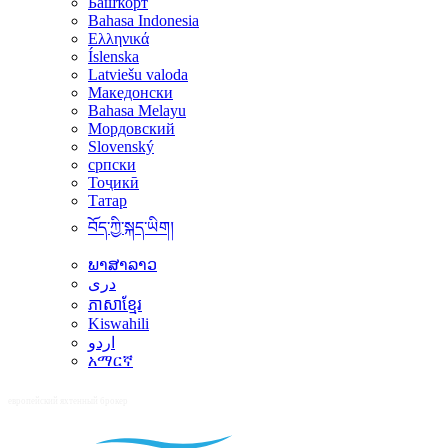
Башҡорт
Bahasa Indonesia
Ελληνικά
Íslenska
Latviešu valoda
Македонски
Bahasa Melayu
Мордовский
Slovenský
српски
Тоҷикӣ
Татар
བོད་ཀྱི་སྐད་ཡིག།
ພາສາລາວ
دری
ភាសាខ្មែរ
Kiswahili
اردو
አማርኛ