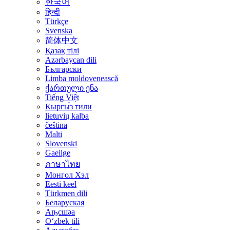
한국어
हिन्दी
Türkçe
Svenska
简体中文
Қазақ тілі
Azərbaycan dili
Български
Limba moldovenească
ქართული ენა
Tiếng Việt
Кыргы́з тили
lietuvių kalba
čeština
Malti
Slovenski
Gaeilge
ภาษาไทย
Монгол Хэл
Eesti keel
Türkmen dili
Беларуская
Аҧсшәа
Oʻzbek tili