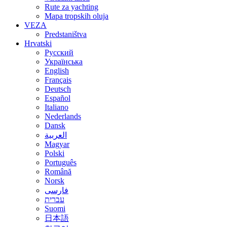
Rute za yachting
Mapa tropskih oluja
VEZA
Predstaništva
Hrvatski
Русский
Українська
English
Français
Deutsch
Español
Italiano
Nederlands
Dansk
العربية
Magyar
Polski
Português
Română
Norsk
فارسی
עברית
Suomi
日本語