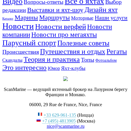
Все о яхтах
Видео
Вопросы-ответы
Выбор
Дизайн яхт
Выставки и яхт-шоу
редакции
Маршруты
Марины
Наши услуги
Моторные
Каталог
Новости
Новости верфей
Новости
компании
Новости про мегаяхты
Парусный спорт
Полезные советы
Путешествия и отдых
Регаты
Происшествия
Теория и практика
Топы
Скандалы
Фотоальбом
Это интересно
Яхт-клубы
Юмор
ScanMarine — ведущий яхтенный брокер на Лазурном берегу
Франции и Монако.
06000, 29 Rue de France, Nice, France
+33 629-961-135
(Ницца)
+7 (495) 4813905
(Москва)
nice@scanmarine.ru