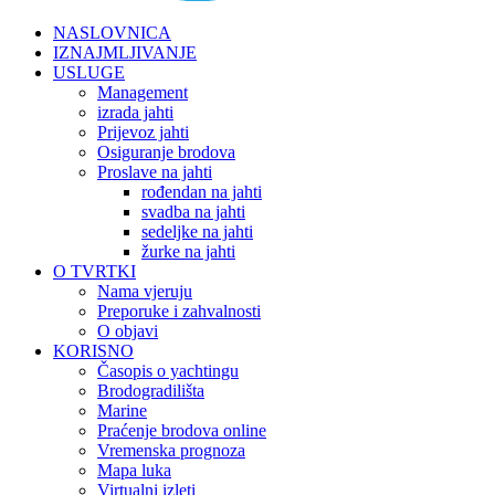
NASLOVNICA
IZNAJMLJIVANJE
USLUGE
Management
izrada jahti
Prijevoz jahti
Osiguranje brodova
Proslave na jahti
rođendan na jahti
svadba na jahti
sedeljke na jahti
žurke na jahti
O TVRTKI
Nama vjeruju
Preporuke i zahvalnosti
O objavi
KORISNO
Časopis o yachtingu
Brodogradilišta
Marine
Praćenje brodova online
Vremenska prognoza
Mapa luka
Virtualni izleti