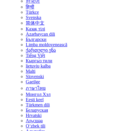
한국어
हिन्दी
Türkçe
Svenska
简体中文
Қазақ тілі
Azərbaycan dili
Български
Limba moldovenească
ქართული ენა
Tiếng Việt
Кыргы́з тили
lietuvių kalba
Malti
Slovenski
Gaeilge
ภาษาไทย
Монгол Хэл
Eesti keel
Türkmen dili
Беларуская
Hrvatski
Аҧсшәа
Oʻzbek tili