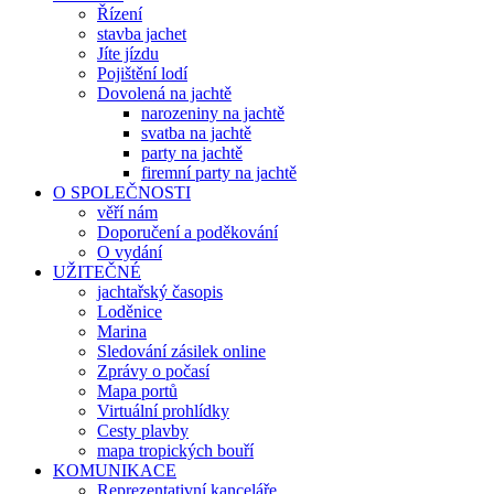
Řízení
stavba jachet
Jíte jízdu
Pojištění lodí
Dovolená na jachtě
narozeniny na jachtě
svatba na jachtě
party na jachtě
firemní party na jachtě
O SPOLEČNOSTI
věří nám
Doporučení a poděkování
O vydání
UŽITEČNÉ
jachtařský časopis
Loděnice
Marina
Sledování zásilek online
Zprávy o počasí
Mapa portů
Virtuální prohlídky
Cesty plavby
mapa tropických bouří
KOMUNIKACE
Reprezentativní kanceláře