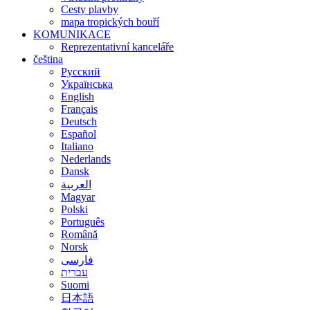
Cesty plavby
mapa tropických bouří
KOMUNIKACE
Reprezentativní kanceláře
čeština
Русский
Українська
English
Français
Deutsch
Español
Italiano
Nederlands
Dansk
العربية
Magyar
Polski
Português
Română
Norsk
فارسی
עברית
Suomi
日本語