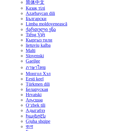
简体中文
Қазақ тілі
Azərbaycan dili
Български
Limba moldovenească
ქართული ენა
Tiếng Việt
Кыргы́з тили
lietuvių kalba
Malti
Slovenski
Gaeilge
ภาษาไทย
Монгол Хэл
Eesti keel
Türkmen dili
Беларуская
Hrvatski
Аҧсшәа
Oʻzbek tili
Адыгабзэ
հայերէն
Gjuha shqipe
বাংলা