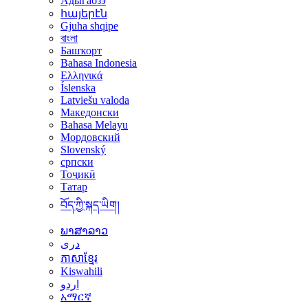
Адыгабзэ
հայերէն
Gjuha shqipe
বাংলা
Башҡорт
Bahasa Indonesia
Ελληνικά
Íslenska
Latviešu valoda
Македонски
Bahasa Melayu
Мордовский
Slovenský
српски
Тоҷикӣ
Татар
བོད་ཀྱི་སྐད་ཡིག།
ພາສາລາວ
دری
ភាសាខ្មែរ
Kiswahili
اردو
አማርኛ