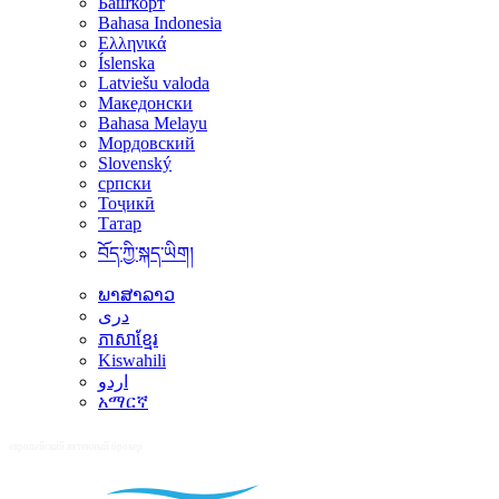
Башҡорт
Bahasa Indonesia
Ελληνικά
Íslenska
Latviešu valoda
Македонски
Bahasa Melayu
Мордовский
Slovenský
српски
Тоҷикӣ
Татар
བོད་ཀྱི་སྐད་ཡིག།
ພາສາລາວ
دری
ភាសាខ្មែរ
Kiswahili
اردو
አማርኛ