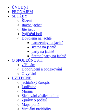
ŮVODNÍ
PRONÁJEM
SLUŽBY
Řízení
stavba jachet
Jíte jízdu
Pojištění lodí
Dovolená na jachtě
narozeniny na jachtě
svatba na jachtě
party na jachtě
firemní party na jachtě
O SPOLEČNOSTI
věří nám
Doporučení a poděkování
O vydání
UŽITEČNÉ
jachtařský časopis
Loděnice
Marina
Sledování zásilek online
Zprávy o počasí
Mapa portů
Virtuální prohlídky