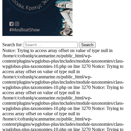
Search for:
Notice: Trying to access array offset on value of type null in /home/c/cofranlq/scanmarine.ru/public_html/wp-content/plugins/wpglobus-plus/includes/module-taxonomies/class-wpglobus-plus-taxonomies-10.php on line 3270 Notice: Trying to access array offset on value of type null in /home/c/cofranlq/scanmarine.ru/public_html/wp-content/plugins/wpglobus-plus/includes/module-taxonomies/class-wpglobus-plus-taxonomies-10.php on line 3270 Notice: Trying to access array offset on value of type null in /home/c/cofranlq/scanmarine.ru/public_html/wp-content/plugins/wpglobus-plus/includes/module-taxonomies/class-wpglobus-plus-taxonomies-10.php on line 3270 Notice: Trying to access array offset on value of type null in /home/c/cofranlq/scanmarine.ru/public_html/wp-content/plugins/wpglobus-plus/includes/module-taxonomies/class-wpglobus-plus-taxonomies-10.php on line 3270 Notice: Trying to access array offset on value of type null in /home/c/cofranlq/scanmarine.ru/public_html/wp-content/plugins/wpglobus-plus/includes/module-taxonomies/class-wpglobus-plus-taxonomies-10.php on line 3270 Notice: Trying to access array offset on value of type null in /home/c/cofranlq/scanmarine.ru/public_html/wp-content/plugins/wpglobus-plus/includes/module-taxonomies/class-wpglobus-plus-taxonomies-10.php on line 3270 Notice: Trying to access array offset on value of type null in /home/c/cofranlq/scanmarine.ru/public_html/wp-content/plugins/wpglobus-plus/includes/module-taxonomies/class-wpglobus-plus-taxonomies-10.php on line 3270 Notice: Trying to access array offset on value of type null in /home/c/cofranlq/scanmarine.ru/public_html/wp-content/plugins/wpglobus-plus/includes/module-taxonomies/class-wpglobus-plus-taxonomies-10.php on line 3270 Notice: Trying to access array offset on value of type null in /home/c/cofranlq/scanmarine.ru/public_html/wp-content/plugins/wpglobus-plus/includes/module-taxonomies/class-wpglobus-plus-taxonomies-10.php on line 3270 Notice: Trying to access array offset on value of type null in /home/c/cofranlq/scanmarine.ru/public_html/wp-content/plugins/wpglobus-plus/includes/module-taxonomies/class-wpglobus-plus-taxonomies-10.php on line 3270 Notice: Trying to access array offset on value of type null in /home/c/cofranlq/scanmarine.ru/public_html/wp-content/plugins/wpglobus-plus/includes/module-taxonomies/class-wpglobus-plus-taxonomies-10.php on line 3270 Notice: Trying to access array offset on value of type null in /home/c/cofranlq/scanmarine.ru/public_html/wp-content/plugins/wpglobus-plus/includes/module-taxonomies/class-wpglobus-plus-taxonomies-10.php on line 3270 Notice: Trying to access array offset on value of type null in /home/c/cofranlq/scanmarine.ru/public_html/wp-content/plugins/wpglobus-plus/includes/module-taxonomies/class-wpglobus-plus-taxonomies-10.php on line 3270 Notice: Trying to access array offset on value of type null in /home/c/cofranlq/scanmarine.ru/public_html/wp-content/plugins/wpglobus-plus/includes/module-taxonomies/class-wpglobus-plus-taxonomies-10.php on line 3270 Notice: Trying to access array offset on value of type null in /home/c/cofranlq/scanmarine.ru/public_html/wp-content/plugins/wpglobus-plus/includes/module-taxonomies/class-wpglobus-plus-taxonomies-10.php on line 3270 Notice: Trying to access array offset on value of type null in /home/c/cofranlq/scanmarine.ru/public_html/wp-content/plugins/wpglobus-plus/includes/module-taxonomies/class-wpglobus-plus-taxonomies-10.php on line 3270 Notice: Trying to access array offset on value of type null in /home/c/cofranlq/scanmarine.ru/public_html/wp-content/plugins/wpglobus-plus/includes/module-taxonomies/class-wpglobus-plus-taxonomies-10.php on line 3270 Notice: Trying to access array offset on value of type null in /home/c/cofranlq/scanmarine.ru/public_html/wp-content/plugins/wpglobus-plus/includes/module-taxonomies/class-wpglobus-plus-taxonomies-10.php on line 3270 Notice: Trying to access array offset on value of type null in /home/c/cofranlq/scanmarine.ru/public_html/wp-content/plugins/wpglobus-plus/includes/module-taxonomies/class-wpglobus-plus-taxonomies-10.php on line 3270 Notice: Trying to access array offset on value of type null in /home/c/cofranlq/scanmarine.ru/public_html/wp-content/plugins/wpglobus-plus/includes/module-taxonomies/class-wpglobus-plus-taxonomies-10.php on line 3270 Notice: Trying to access array offset on value of type null in /home/c/cofranlq/scanmarine.ru/public_html/wp-content/plugins/wpglobus-plus/includes/module-taxonomies/class-wpglobus-plus-taxonomies-10.php on line 3270 Notice: Trying to access array offset on value of type null in /home/c/cofranlq/scanmarine.ru/public_html/wp-content/plugins/wpglobus-plus/includes/module-taxonomies/class-wpglobus-plus-taxonomies-10.php on line 3270 Notice: Trying to access array offset on value of type null in /home/c/cofranlq/scanmarine.ru/public_html/wp-content/plugins/wpglobus-plus/includes/module-taxonomies/class-wpglobus-plus-taxonomies-10.php on line 3270 Notice: Trying to access array offset on value of type null in /home/c/cofranlq/scanmarine.ru/public_html/wp-content/plugins/wpglobus-plus/includes/module-taxonomies/class-wpglobus-plus-taxonomies-10.php on line 3270 Notice: Trying to access array offset on value of type null in /home/c/cofranlq/scanmarine.ru/public_html/wp-content/plugins/wpglobus-plus/includes/module-taxonomies/class-wpglobus-plus-taxonomies-10.php on line 3270 Notice: Trying to access array offset on value of type null in /home/c/cofranlq/scanmarine.ru/public_html/wp-content/plugins/wpglobus-plus/includes/module-taxonomies/class-wpglobus-plus-taxonomies-10.php on line 3270 Notice: Trying to access array offset on value of type null in /home/c/cofranlq/scanmarine.ru/public_html/wp-content/plugins/wpglobus-plus/includes/module-taxonomies/class-wpglobus-plus-taxonomies-10.php on line 3270 Notice: Trying to access array offset on value of type null in /home/c/cofranlq/scanmarine.ru/public_html/wp-content/plugins/wpglobus-plus/includes/module-taxonomies/class-wpglobus-plus-taxonomies-10.php on line 3270 Notice: Trying to access array offset on value of type null in /home/c/cofranlq/scanmarine.ru/public_html/wp-content/plugins/wpglobus-plus/includes/module-taxonomies/class-wpglobus-plus-taxonomies-10.php on line 3270 Notice: Trying to access array offset on value of type null in /home/c/cofranlq/scanmarine.ru/public_html/wp-content/plugins/wpglobus-plus/includes/module-taxonomies/class-wpglobus-plus-taxonomies-10.php on line 3270 Notice: Trying to access array offset on value of type null in /home/c/cofranlq/scanmarine.ru/public_html/wp-content/plugins/wpglobus-plus/includes/module-taxonomies/class-wpglobus-plus-taxonomies-10.php on line 3270 Notice: Trying to access array offset on value of type null in /home/c/cofranlq/scanmarine.ru/public_html/wp-content/plugins/wpglobus-plus/includes/module-taxonomies/class-wpglobus-plus-taxonomies-10.php on line 3270 Notice: Trying to access array offset on value of type null in /home/c/cofranlq/scanmarine.ru/public_html/wp-content/plugins/wpglobus-plus/includes/module-taxonomies/class-wpglobus-plus-taxonomies-10.php on line 3270 Notice: Trying to access array offset on value of type null in /home/c/cofranlq/scanmarine.ru/public_html/wp-content/plugins/wpglobus-plus/includes/module-taxonomies/class-wpglobus-plus-taxonomies-10.php on line 3270 Notice: Trying to access array offset on value of type null in /home/c/cofranlq/scanmarine.ru/public_html/wp-content/plugins/wpglobus-plus/includes/module-taxonomies/class-wpglobus-plus-taxonomies-10.php on line 3270 Notice: Trying to access array offset on value of type null in /home/c/cofranlq/scanmarine.ru/public_html/wp-content/plugins/wpglobus-plus/includes/module-taxonomies/class-wpglobus-plus-taxonomies-10.php on line 3270 Notice: Trying to access array offset on value of type null in /home/c/cofranlq/scanmarine.ru/public_html/wp-content/plugins/wpglobus-plus/includes/module-taxonomies/class-wpglobus-plus-taxonomies-10.php on line 3270 Notice: Trying to access array offset on value of type null in /home/c/cofranlq/scanmarine.ru/public_html/wp-content/plugins/wpglobus-plus/includes/module-taxonomies/class-wpglobus-plus-taxonomies-10.php on line 3270 Notice: Trying to access array offset on value of type null in /home/c/cofranlq/scanmarine.ru/public_html/wp-content/plugins/wpglobus-plus/includes/module-taxonomies/class-wpglobus-plus-taxonomies-10.php on line 3270 Notice: Trying to access array offset on value of type null in /home/c/cofranlq/scanmarine.ru/public_html/wp-content/plugins/wpglobus-plus/includes/module-taxonomies/class-wpglobus-plus-taxonomies-10.php on line 3270 Notice: Trying to access array offset on value of type null in /home/c/cofranlq/scanmarine.ru/public_html/wp-content/plugins/wpglobus-plus/includes/module-taxonomies/class-wpglobus-plus-taxonomies-10.php on line 3270 Notice: Trying to access array offset on value of type null in /home/c/cofranlq/scanmarine.ru/public_html/wp-content/plugins/wpglobus-plus/includes/module-taxonomies/class-wpglobus-plus-taxonomies-10.php on line 3270 Notice: Trying to access array offset on value of type null in /home/c/cofranlq/scanmarine.ru/public_html/wp-content/plugins/wpglobus-plus/includes/module-taxonomies/class-wpglobus-plus-taxonomies-10.php on line 3270 Notice: Trying to access array offset on value of type null in /home/c/cofranlq/scanmarine.ru/public_html/wp-content/plugins/wpglobus-plus/includes/module-taxonomies/class-wpglobus-plus-taxonomies-10.php on line 3270 Notice: Trying to access array offset on value of type null in /home/c/cofranlq/scanmarine.ru/public_html/wp-content/plugins/wpglobus-plus/includes/module-taxonomies/class-wpglobus-plus-taxonomies-10.php on line 3270 Notice: Trying to access array offset on value of type null in /home/c/cofranlq/scanmarine.ru/public_html/wp-content/plugins/wpglobus-plus/includes/module-taxonomies/class-wpglobus-plus-taxonomies-10.php on line 3270 Notice: Trying to