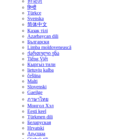
한국어
हिन्दी
Türkçe
Svenska
简体中文
Қазақ тілі
Azərbaycan dili
Български
Limba moldovenească
ქართული ენა
Tiếng Việt
Кыргы́з тили
lietuvių kalba
čeština
Malti
Slovenski
Gaeilge
ภาษาไทย
Монгол Хэл
Eesti keel
Türkmen dili
Беларуская
Hrvatski
Аҧсшәа