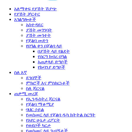
አለማቀፍ የያሽት ሽያጭ
የያሽት ቻርተር
አገልግሎቶች
አስተዳደር
ያሽት መገንባት
ያሽት መጎተት
የጀልባ መድን
የበዓል ቀን በጀልባ ላይ
በያሽት ላይ የልደት
የሰርግ ክብረ በዓል
አጠቃላይ ድግሶች
የኩባንያ ድግሶች
ስለ እኛ
ደንበኞች
ምክሮች እና ምስክርነቶች
ስለ ጆርናል
ጠቃሚ መረጃ
የኢንዱስትሪ ጆርናል
የጀልባ ማቆሚያ
ባህር ኃይል
የመስመር ላይ የጀልባ ዱካ ክትትል ስርዓት
የአየር ሁኔታ ሪፖርት
የወደቦች ካርታ
የመስመር ላይ ጉብኝቶች