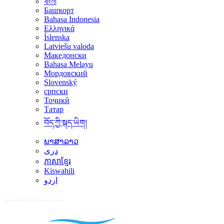
বাংলা
Башҡорт
Bahasa Indonesia
Ελληνικά
Íslenska
Latviešu valoda
Македонски
Bahasa Melayu
Мордовский
Slovenský
српски
Тоҷикӣ
Татар
བོད་ཀྱི་སྐད་ཡིག།
ພາສາລາວ
دری
ភាសាខ្មែរ
Kiswahili
اردو