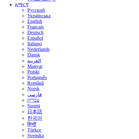
አማርኛ
Русский
Українська
English
Français
Deutsch
Español
Italiano
Nederlands
Dansk
العربية
Magyar
Polski
Português
Română
Norsk
فارسی
עברית
Suomi
日本語
한국어
हिन्दी
Türkçe
Svenska