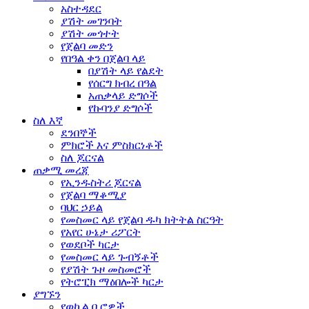
አስተዳደር
ያሽት መገንባት
ያሽት መጎተት
የጀልባ መድን
የበዓል ቀን በጀልባ ላይ
በያሽት ላይ የልደት
የሰርግ ክብረ በዓል
አጠቃላይ ድግሶች
የኩባንያ ድግሶች
ስለ እኛ
ደንበኞች
ምክሮች እና ምስክርነቶች
ስለ ጆርናል
ጠቃሚ መረጃ
የኢንዱስትሪ ጆርናል
የጀልባ ማቆሚያ
ባህር ኃይል
የመስመር ላይ የጀልባ ዱካ ክትትል ስርዓት
የአየር ሁኔታ ሪፖርት
የወደቦች ካርታ
የመስመር ላይ ጉብኝቶች
የያሽት ጉዞ መስመሮች
የትሮፒክ ማዕበሎች ካርታ
ያግኙን
የወኪል ቢሮዎች