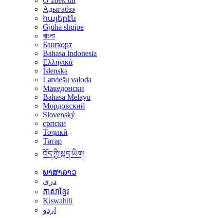
Oʻzbek tili
Адыгабзэ
հայերէն
Gjuha shqipe
বাংলা
Башҡорт
Bahasa Indonesia
Ελληνικά
Íslenska
Latviešu valoda
Македонски
Bahasa Melayu
Мордовский
Slovenský
српски
Тоҷикӣ
Татар
བོད་ཀྱི་སྐད་ཡིག།
ພາສາລາວ
دری
ភាសាខ្មែរ
Kiswahili
اردو