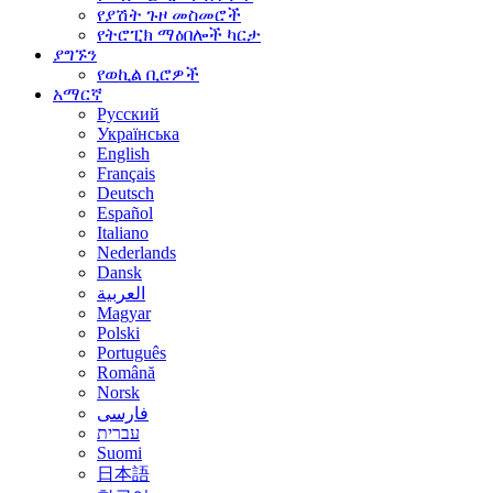
የያሽት ጉዞ መስመሮች
የትሮፒክ ማዕበሎች ካርታ
ያግኙን
የወኪል ቢሮዎች
አማርኛ
Русский
Українська
English
Français
Deutsch
Español
Italiano
Nederlands
Dansk
العربية
Magyar
Polski
Português
Română
Norsk
فارسی
עברית
Suomi
日本語