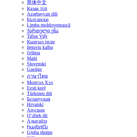
简体中文
Қазақ тілі
Azərbaycan dili
Български
Limba moldovenească
ქართული ენა
Tiếng Việt
Кыргы́з тили
lietuvių kalba
čeština
Malti
Slovenski
Gaeilge
ภาษาไทย
Монгол Хэл
Eesti keel
Türkmen dili
Беларуская
Hrvatski
Аҧсшәа
Oʻzbek tili
Адыгабзэ
հայերէն
Gjuha shqipe