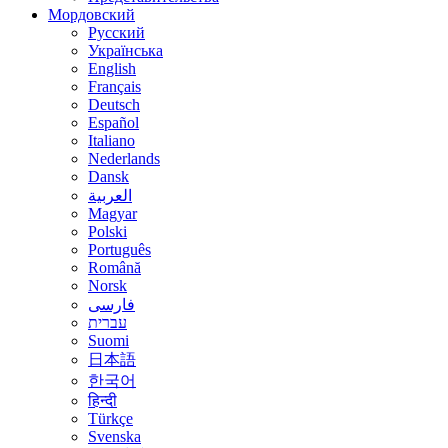
Мордовский
Русский
Українська
English
Français
Deutsch
Español
Italiano
Nederlands
Dansk
العربية
Magyar
Polski
Português
Română
Norsk
فارسی
עברית
Suomi
日本語
한국어
हिन्दी
Türkçe
Svenska