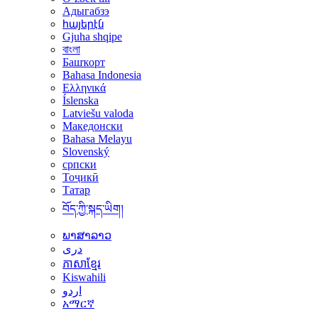
Адыгабзэ
հայերէն
Gjuha shqipe
বাংলা
Башҡорт
Bahasa Indonesia
Ελληνικά
Íslenska
Latviešu valoda
Македонски
Bahasa Melayu
Slovenský
српски
Тоҷикӣ
Татар
བོད་ཀྱི་སྐད་ཡིག།
ພາສາລາວ
دری
ភាសាខ្មែរ
Kiswahili
اردو
አማርኛ