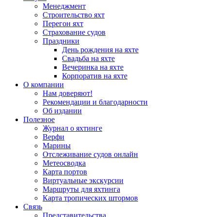
Менеджмент
Строительство яхт
Перегон яхт
Страхование судов
Праздники
День рождения на яхте
Свадьба на яхте
Вечеринка на яхте
Корпоратив на яхте
О компании
Нам доверяют!
Рекомендации и благодарности
Об издании
Полезное
Журнал о яхтинге
Верфи
Марины
Отслеживание судов онлайн
Метеосводка
Карта портов
Виртуальные экскурсии
Маршруты для яхтинга
Карта тропических штормов
Связь
Представительства