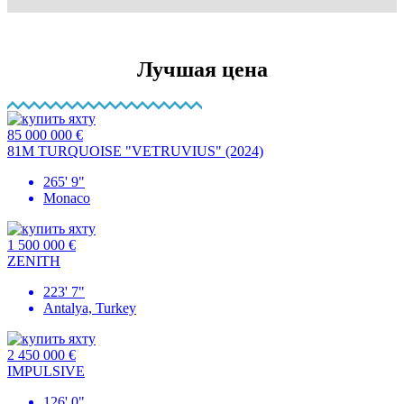
Лучшая цена
85 000 000 €
81M TURQUOISE "VETRUVIUS" (2024)
265' 9"
Monaco
1 500 000 €
ZENITH
223' 7"
Antalya, Turkey
2 450 000 €
IMPULSIVE
126' 0"