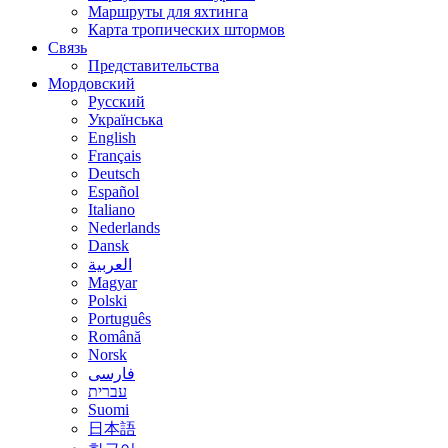
Маршруты для яхтинга
Карта тропических штормов
Связь
Представительства
Мордовский
Русский
Українська
English
Français
Deutsch
Español
Italiano
Nederlands
Dansk
العربية
Magyar
Polski
Português
Română
Norsk
فارسی
עברית
Suomi
日本語