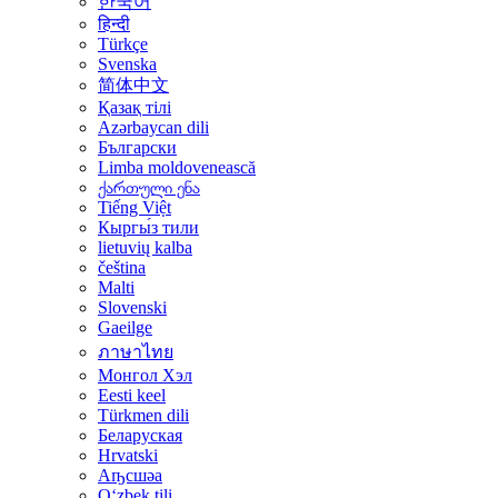
한국어
हिन्दी
Türkçe
Svenska
简体中文
Қазақ тілі
Azərbaycan dili
Български
Limba moldovenească
ქართული ენა
Tiếng Việt
Кыргы́з тили
lietuvių kalba
čeština
Malti
Slovenski
Gaeilge
ภาษาไทย
Монгол Хэл
Eesti keel
Türkmen dili
Беларуская
Hrvatski
Аҧсшәа
Oʻzbek tili