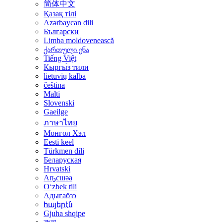
简体中文
Қазақ тілі
Azərbaycan dili
Български
Limba moldovenească
ქართული ენა
Tiếng Việt
Кыргы́з тили
lietuvių kalba
čeština
Malti
Slovenski
Gaeilge
ภาษาไทย
Монгол Хэл
Eesti keel
Türkmen dili
Беларуская
Hrvatski
Аҧсшәа
Oʻzbek tili
Адыгабзэ
հայերէն
Gjuha shqipe