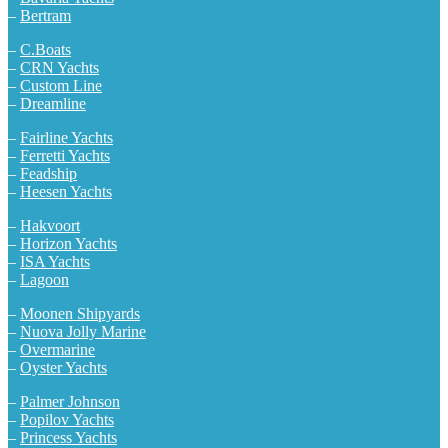
–
Bertram
–
C.Boats
–
CRN Yachts
–
Custom Line
–
Dreamline
–
Fairline Yachts
–
Ferretti Yachts
–
Feadship
–
Heesen Yachts
–
Hakvoort
–
Horizon Yachts
–
ISA Yachts
–
Lagoon
–
Moonen Shipyards
–
Nuova Jolly Marine
–
Overmarine
–
Oyster Yachts
–
Palmer Johnson
–
Popilov Yachts
–
Princess Yachts