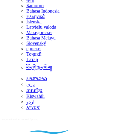
বাংলা
Башҡорт
Bahasa Indonesia
Ελληνικά
Íslenska
Latviešu valoda
Македонски
Bahasa Melayu
Slovenský
српски
Тоҷикӣ
Татар
བོད་ཀྱི་སྐད་ཡིག།
ພາສາລາວ
دری
ភាសាខ្មែរ
Kiswahili
اردو
አማርኛ