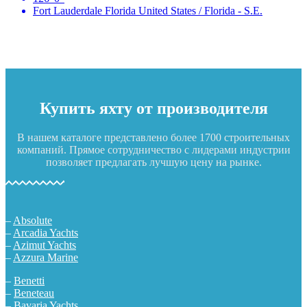
Fort Lauderdale Florida United States / Florida - S.E.
https://4porngames.com/pt-br/
Купить яхту от производителя
В нашем каталоге представлено более 1700 строительных
компаний. Прямое сотрудничество с лидерами индустрии
позволяет предлагать лучшую цену на рынке.
–
Absolute
–
Arcadia Yachts
–
Azimut Yachts
–
Azzura Marine
–
Benetti
–
Beneteau
–
Bavaria Yachts