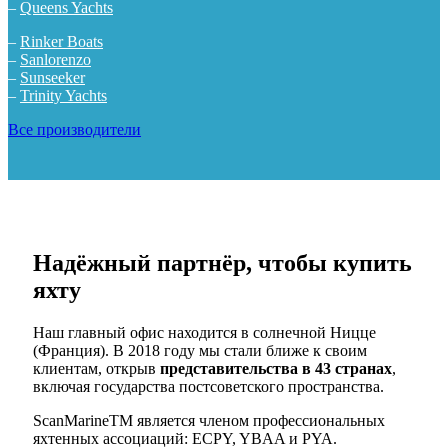
–
Queens Yachts
–
Rinker Boats
–
Sanlorenzo
–
Sunseeker
–
Trinity Yachts
Все производители
Надёжный партнёр, чтобы купить
яхту
Наш главный офис находится в солнечной Ницце
(Франция). В 2018 году мы стали ближе к своим
клиентам, открыв
представительства в 43 странах
,
включая государства постсоветского пространства.
ScanMarineTM является членом профессиональных
яхтенных ассоциаций: ECPY, YBAA и PYA.