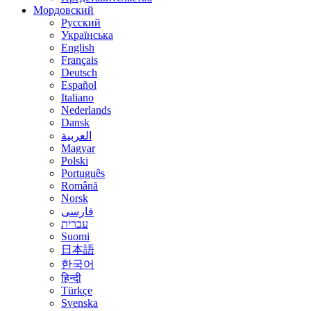
Мордовский
Русский
Українська
English
Français
Deutsch
Español
Italiano
Nederlands
Dansk
العربية
Magyar
Polski
Português
Română
Norsk
فارسی
עברית
Suomi
日本語
한국어
हिन्दी
Türkçe
Svenska