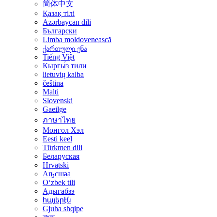
简体中文
Қазақ тілі
Azərbaycan dili
Български
Limba moldovenească
ქართული ენა
Tiếng Việt
Кыргы́з тили
lietuvių kalba
čeština
Malti
Slovenski
Gaeilge
ภาษาไทย
Монгол Хэл
Eesti keel
Türkmen dili
Беларуская
Hrvatski
Аҧсшәа
Oʻzbek tili
Адыгабзэ
հայերէն
Gjuha shqipe