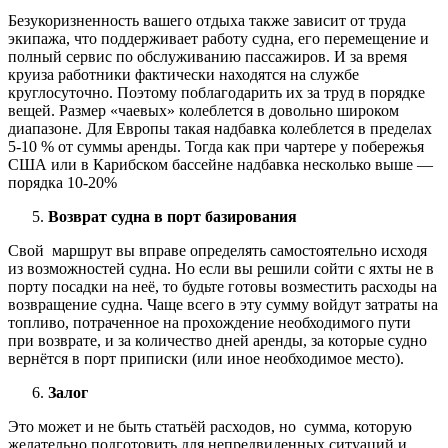
Безукоризненность вашего отдыха также зависит от труда
экипажа, что поддерживает работу судна, его перемещение и
полный сервис по обслуживанию пассажиров. И за время
круиза работники фактически находятся на службе
круглосуточно. Поэтому поблагодарить их за труд в порядке
вещей. Размер «чаевых» колеблется в довольно широком
диапазоне. Для Европы такая надбавка колеблется в пределах
5-10 % от суммы аренды. Тогда как при чартере у побережья
США или в Карибском бассейне надбавка несколько выше —
порядка 10-20%
Возврат судна в порт базирования
Свой маршрут вы вправе определять самостоятельно исходя
из возможностей судна. Но если вы решили сойти с яхты не в
порту посадки на неё, то будьте готовы возместить расходы на
возвращение судна. Чаще всего в эту сумму войдут затраты на
топливо, потраченное на прохождение необходимого пути
при возврате, и за количество дней аренды, за которые судно
вернётся в порт приписки (или иное необходимое место).
Залог
Это может и не быть статьёй расходов, но сумма, которую
желательно подготовить для непредвиденных ситуаций и