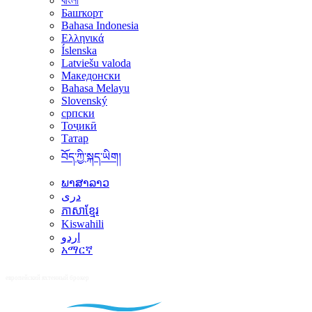
বাংলা
Башҡорт
Bahasa Indonesia
Ελληνικά
Íslenska
Latviešu valoda
Македонски
Bahasa Melayu
Slovenský
српски
Тоҷикӣ
Татар
བོད་ཀྱི་སྐད་ཡིག།
ພາສາລາວ
دری
ភាសាខ្មែរ
Kiswahili
اردو
አማርኛ