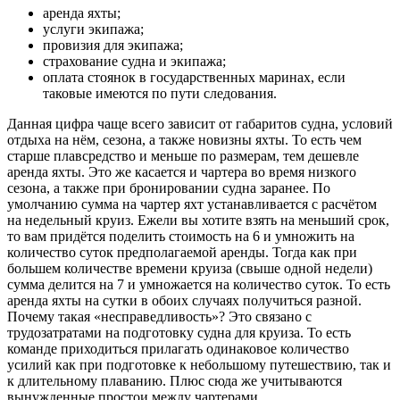
аренда яхты;
услуги экипажа;
провизия для экипажа;
страхование судна и экипажа;
оплата стоянок в государственных маринах, если
таковые имеются по пути следования.
Данная цифра чаще всего зависит от габаритов судна, условий
отдыха на нём, сезона, а также новизны яхты. То есть чем
старше плавсредство и меньше по размерам, тем дешевле
аренда яхты. Это же касается и чартера во время низкого
сезона, а также при бронировании судна заранее. По
умолчанию сумма на чартер яхт устанавливается с расчётом
на недельный круиз. Ежели вы хотите взять на меньший срок,
то вам придётся поделить стоимость на 6 и умножить на
количество суток предполагаемой аренды. Тогда как при
большем количестве времени круиза (свыше одной недели)
сумма делится на 7 и умножается на количество суток. То есть
аренда яхты на сутки в обоих случаях получиться разной.
Почему такая «несправедливость»? Это связано с
трудозатратами на подготовку судна для круиза. То есть
команде приходиться прилагать одинаковое количество
усилий как при подготовке к небольшому путешествию, так и
к длительному плаванию. Плюс сюда же учитываются
вынужденные простои между чартерами.