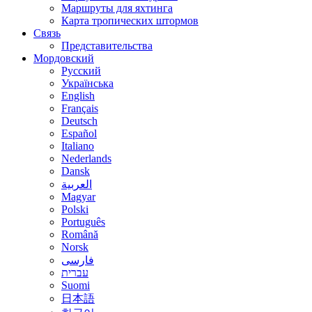
Маршруты для яхтинга
Карта тропических штормов
Связь
Представительства
Мордовский
Русский
Українська
English
Français
Deutsch
Español
Italiano
Nederlands
Dansk
العربية
Magyar
Polski
Português
Română
Norsk
فارسی
עברית
Suomi
日本語