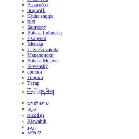
Адыгабзэ
հայերէն
Gjuha shqipe
বাংলা
Башҡорт
Bahasa Indonesia
Ελληνικά
Íslenska
Latviešu valoda
Македонски
Bahasa Melayu
Slovenský
српски
Тоҷикӣ
Татар
བོད་ཀྱི་སྐད་ཡིག།
ພາສາລາວ
دری
ភាសាខ្មែរ
Kiswahili
اردو
አማርኛ