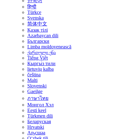
한국어
हिन्दी
Türkçe
Svenska
简体中文
Қазақ тілі
Azərbaycan dili
Български
Limba moldovenească
ქართული ენა
Tiếng Việt
Кыргы́з тили
lietuvių kalba
čeština
Malti
Slovenski
Gaeilge
ภาษาไทย
Монгол Хэл
Eesti keel
Türkmen dili
Беларуская
Hrvatski
Аҧсшәа
Oʻzbek tili