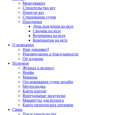
Менеджмент
Строительство яхт
Перегон яхт
Страхование судов
Праздники
День рождения на яхте
Свадьба на яхте
Вечеринка на яхте
Корпоратив на яхте
О компании
Нам доверяют!
Рекомендации и благодарности
Об издании
Полезное
Журнал о яхтинге
Верфи
Марины
Отслеживание судов онлайн
Метеосводка
Карта портов
Виртуальные экскурсии
Маршруты для яхтинга
Карта тропических штормов
Связь
Представительства