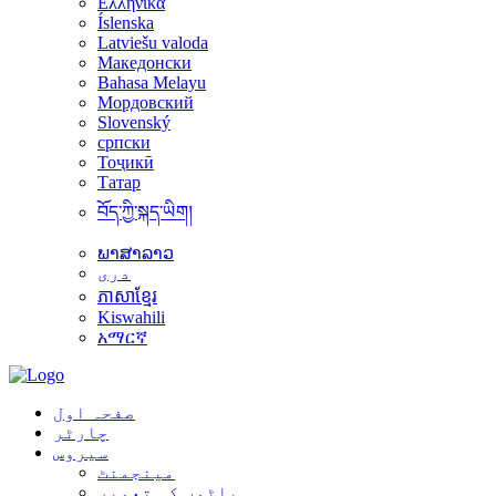
Ελληνικά
Íslenska
Latviešu valoda
Македонски
Bahasa Melayu
Мордовский
Slovenský
српски
Тоҷикӣ
Татар
བོད་ཀྱི་སྐད་ཡིག།
ພາສາລາວ
دری
ភាសាខ្មែរ
Kiswahili
አማርኛ
صفحہ اول
چارٹر
سیروس
مینجمنٹ
یاٹوں کی تعمیر