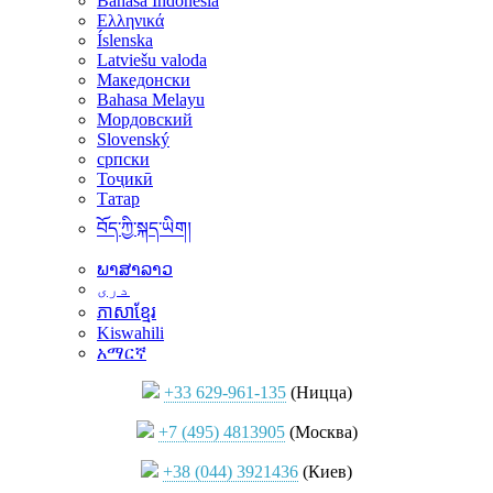
Bahasa Indonesia
Ελληνικά
Íslenska
Latviešu valoda
Македонски
Bahasa Melayu
Мордовский
Slovenský
српски
Тоҷикӣ
Татар
བོད་ཀྱི་སྐད་ཡིག།
ພາສາລາວ
دری
ភាសាខ្មែរ
Kiswahili
አማርኛ
+33 629-961-135
(Ницца)
+7 (495) 4813905
(Москва)
+38 (044) 3921436
(Киев)