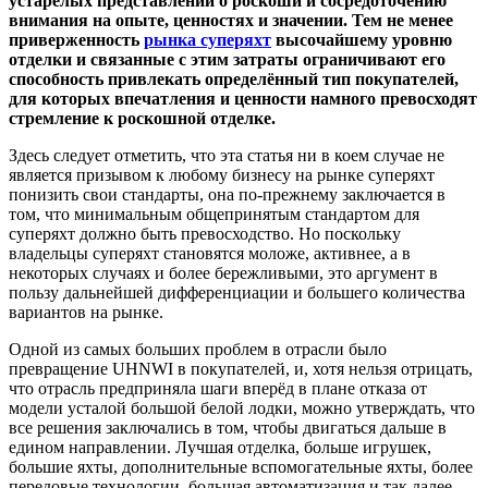
устарелых представлений о роскоши и сосредоточению
внимания на опыте, ценностях и значении. Тем не менее
приверженность
рынка суперяхт
высочайшему уровню
отделки и связанные с этим затраты ограничивают его
способность привлекать определённый тип покупателей,
для которых впечатления и ценности намного превосходят
стремление к роскошной отделке.
Здесь следует отметить, что эта статья ни в коем случае не
является призывом к любому бизнесу на рынке суперяхт
понизить свои стандарты, она по-прежнему заключается в
том, что минимальным общепринятым стандартом для
суперяхт должно быть превосходство. Но поскольку
владельцы суперяхт становятся моложе, активнее, а в
некоторых случаях и более бережливыми, это аргумент в
пользу дальнейшей дифференциации и большего количества
вариантов на рынке.
Одной из самых больших проблем в отрасли было
превращение UHNWI в покупателей, и, хотя нельзя отрицать,
что отрасль предприняла шаги вперёд в плане отказа от
модели усталой большой белой лодки, можно утверждать, что
все решения заключались в том, чтобы двигаться дальше в
едином направлении. Лучшая отделка, больше игрушек,
большие яхты, дополнительные вспомогательные яхты, более
передовые технологии, большая автоматизация и так далее.