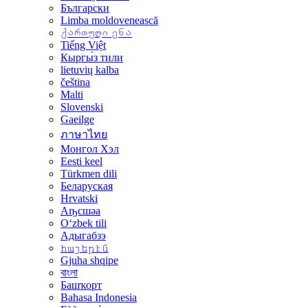
Български
Limba moldovenească
ქართული ენა
Tiếng Việt
Кыргы́з тили
lietuvių kalba
čeština
Malti
Slovenski
Gaeilge
ภาษาไทย
Монгол Хэл
Eesti keel
Türkmen dili
Беларуская
Hrvatski
Аҧсшәа
Oʻzbek tili
Адыгабзэ
հայերէն
Gjuha shqipe
বাংলা
Башҡорт
Bahasa Indonesia