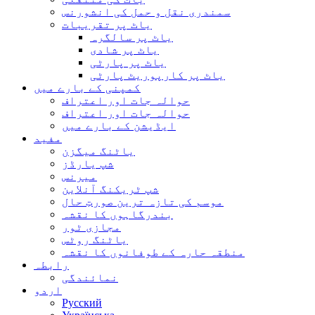
سمندری نقل و حمل کی انشورنس
یاٹ پر تقریبات
یاٹ پر سالگرہ
یاٹ پر شادی
یاٹ پر پارٹی
یاٹ پر کارپوریٹ پارٹی
کمپنی کے بارے میں
حوالہ جات اور اعتراف
حوالہ جات اور اعتراف
ایڈیشن کے بارے میں
مفید
یاٹنگ میگزن
شپ یارڈز
میرنس
شپ ٹریکنگ آنلاین
موسم کی تازہ ترین صورتِ حال
بندرگاہوں کا نقشہ
مجازی ٹور
یاٹنگ روٹس
منطقہ حارہ کے طوفانوں کا نقشہ
رابطہ
نمائندگی
اردو
Русский