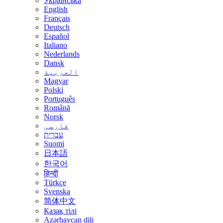
Українська
English
Français
Deutsch
Español
Italiano
Nederlands
Dansk
العربية
Magyar
Polski
Português
Română
Norsk
فارسی
עברית
Suomi
日本語
한국어
हिन्दी
Türkçe
Svenska
简体中文
Қазақ тілі
Azərbaycan dili