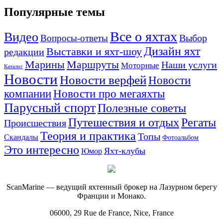
Популярные темы
Все о яхтах
Видео
Вопросы-ответы
Выбор
Дизайн яхт
Выставки и яхт-шоу
редакции
Маршруты
Марины
Наши услуги
Моторные
Каталог
Новости
Новости верфей
Новости
компании
Новости про мегаяхты
Парусный спорт
Полезные советы
Путешествия и отдых
Регаты
Происшествия
Теория и практика
Топы
Скандалы
Фотоальбом
Это интересно
Яхт-клубы
Юмор
ScanMarine — ведущий яхтенный брокер на Лазурном берегу
Франции и Монако.
06000, 29 Rue de France, Nice, France