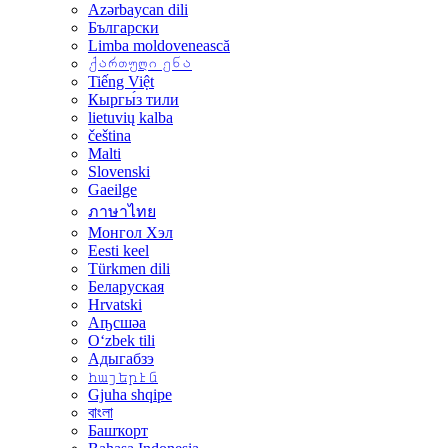
Azərbaycan dili
Български
Limba moldovenească
ქართული ენა
Tiếng Việt
Кыргы́з тили
lietuvių kalba
čeština
Malti
Slovenski
Gaeilge
ภาษาไทย
Монгол Хэл
Eesti keel
Türkmen dili
Беларуская
Hrvatski
Аҧсшәа
Oʻzbek tili
Адыгабзэ
հայերէն
Gjuha shqipe
বাংলা
Башҡорт