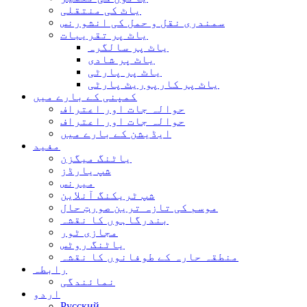
یاٹ کی منتقلی
سمندری نقل و حمل کی انشورنس
یاٹ پر تقریبات
یاٹ پر سالگرہ
یاٹ پر شادی
یاٹ پر پارٹی
یاٹ پر کارپوریٹ پارٹی
کمپنی کے بارے میں
حوالہ جات اور اعتراف
حوالہ جات اور اعتراف
ایڈیشن کے بارے میں
مفید
یاٹنگ میگزن
شپ یارڈز
میرنس
شپ ٹریکنگ آنلاین
موسم کی تازہ ترین صورتِ حال
بندرگاہوں کا نقشہ
مجازی ٹور
یاٹنگ روٹس
منطقہ حارہ کے طوفانوں کا نقشہ
رابطہ
نمائندگی
اردو
Русский