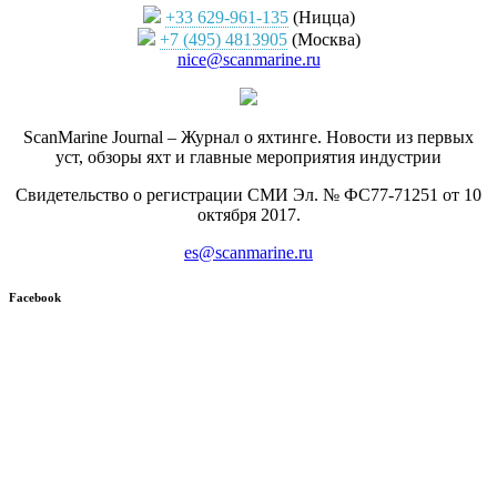
+33 629-961-135
(Ницца)
+7 (495) 4813905
(Москва)
nice@scanmarine.ru
ScanMarine Journal – Журнал о яхтинге. Новости из первых
уст, обзоры яхт и главные мероприятия индустрии
Свидетельство о регистрации СМИ Эл. № ФС77-71251 от 10
октября 2017.
es@scanmarine.ru
Facebook