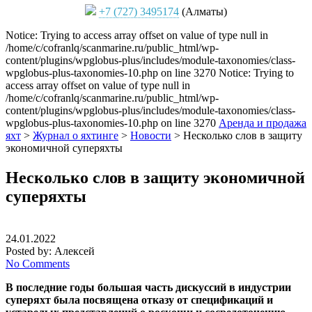
+7 (727) 3495174
(Алматы)
Notice: Trying to access array offset on value of type null in
/home/c/cofranlq/scanmarine.ru/public_html/wp-
content/plugins/wpglobus-plus/includes/module-taxonomies/class-
wpglobus-plus-taxonomies-10.php on line 3270 Notice: Trying to
access array offset on value of type null in
/home/c/cofranlq/scanmarine.ru/public_html/wp-
content/plugins/wpglobus-plus/includes/module-taxonomies/class-
wpglobus-plus-taxonomies-10.php on line 3270
Аренда и продажа
яхт
>
Журнал о яхтинге
>
Новости
>
Несколько слов в защиту
экономичной суперяхты
Несколько слов в защиту экономичной
суперяхты
24.01.2022
Posted by:
Алексей
No Comments
В последние годы большая часть дискуссий в индустрии
суперяхт была посвящена отказу от спецификаций и