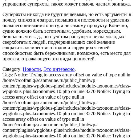
упрощение суперяхты также может помочь членам экипажа.
Суперяхты никогда не будут дешёвыми, но есть аргументы в
пользу снижения затрат, повышения полезности и уделения
большего внимания опыту, а не самому продукту. Конечно,
судно должно быть эстетичным, удобным, мореходным,
безопасным и т. д., но с учётом растущего числа молодых
сверхбогатых людей, подчёркивающих своё желание
сократить количество отходов и гордящихся своей
способностью быть бережливыми, возможно, есть место для
проекта, отражающего эти виды ценностей.
Category:
Новости
,
Это интересно
,
Tags:
Notice: Trying to access array offset on value of type null in
/home/c/cofranlq/scanmarine.ru/public_html/wp-
content/plugins/wpglobus-plus/includes/module-taxonomies/class-
wpglobus-plus-taxonomies-10.php on line 3270 Notice: Trying to
access array offset on value of type null in
/home/c/cofranlq/scanmarine.ru/public_html/wp-
content/plugins/wpglobus-plus/includes/module-taxonomies/class-
wpglobus-plus-taxonomies-10.php on line 3270 Notice: Trying to
access array offset on value of type null in
/home/c/cofranlq/scanmarine.ru/public_html/wp-
content/plugins/wpglobus-plus/includes/module-taxonomies/class-
wpglobus-plus-taxonomies-10.php on line 3270 Notice: Trying to