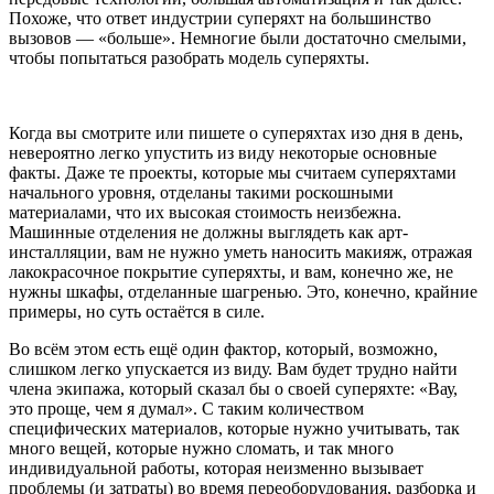
Похоже, что ответ индустрии суперяхт на большинство
вызовов — «больше». Немногие были достаточно смелыми,
чтобы попытаться разобрать модель суперяхты.
Когда вы смотрите или пишете о суперяхтах изо дня в день,
невероятно легко упустить из виду некоторые основные
факты. Даже те проекты, которые мы считаем суперяхтами
начального уровня, отделаны такими роскошными
материалами, что их высокая стоимость неизбежна.
Машинные отделения не должны выглядеть как арт-
инсталляции, вам не нужно уметь наносить макияж, отражая
лакокрасочное покрытие суперяхты, и вам, конечно же, не
нужны шкафы, отделанные шагренью. Это, конечно, крайние
примеры, но суть остаётся в силе.
Во всём этом есть ещё один фактор, который, возможно,
слишком легко упускается из виду. Вам будет трудно найти
члена экипажа, который сказал бы о своей суперяхте: «Вау,
это проще, чем я думал». С таким количеством
специфических материалов, которые нужно учитывать, так
много вещей, которые нужно сломать, и так много
индивидуальной работы, которая неизменно вызывает
проблемы (и затраты) во время переоборудования, разборка и