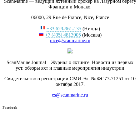
ScanMarine — ведущий яхтенный брокер на Лазурном берегу
Франции и Монако.
06000, 29 Rue de France, Nice, France
+33 629-961-135
(Ницца)
+7 (495) 4813905
(Москва)
nice@scanmarine.ru
ScanMarine Journal – Журнал о яхтинге. Новости из первых
уст, обзоры яхт и главные мероприятия индустрии
Свидетельство о регистрации СМИ Эл. № ФС77-71251 от 10
октября 2017.
es@scanmarine.ru
Facebook