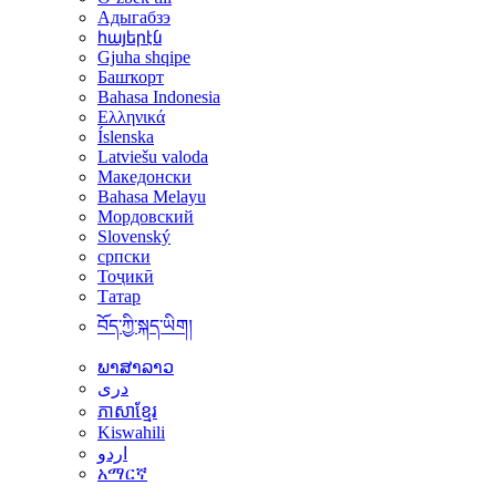
Адыгабзэ
հայերէն
Gjuha shqipe
Башҡорт
Bahasa Indonesia
Ελληνικά
Íslenska
Latviešu valoda
Македонски
Bahasa Melayu
Мордовский
Slovenský
српски
Тоҷикӣ
Татар
བོད་ཀྱི་སྐད་ཡིག།
ພາສາລາວ
دری
ភាសាខ្មែរ
Kiswahili
اردو
አማርኛ