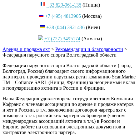
+33 629-961-135
(Ницца)
+7 (495) 4813905
(Москва)
+38 (044) 3921436
(Киев)
+7 (727) 3495174
(Алматы)
Аренда и продажа яхт
>
Рекомендации и благодарности
>
Федерация парусного спорта Волгоградской области
Федерация парусного спорта Волгоградской области (город
Волгоград, Россия) благодарит своего информационного
партнера в проведении парусных регат компанию ScanMarine
TM – Cofrance SARL (Ницца, Франция) за неоценимый вклад
в популяризацию яхтинга в России и Франции.
Наша Федерация удовлетворена сотрудничеством Компании
Кофранс с членами ассоциации по аренде и продаже катеров
и яхт в России, в т.ч. заключении договоров чартера яхт с
помощью в т.ч. российских чартерных брокеров (членом
международных ассоциаций яхтинга в т.ч.) в России и
Европе, работе на основании электронных документов и
контрактов электронного чартера.