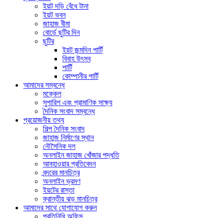
ইয়ট দড়ি বেঁধে টানা
ইয়ট ভবন
জাহাজ বীমা
বোর্ডে ছুটির দিন
ছুটির
ইয়ট জন্মদিন পার্টি
বিবাহ উৎসব
পার্টি
কোম্পানীর পার্টি
আমাদের সম্বন্ধে
মক্কেল
সুপারিশ এবং প্রামাণিক সাক্ষ্য
দৈনিক সংবাদ সম্বন্ধে
প্রয়োজনীয় তথ্য
শিল্প দৈনিক সংবাদ
জাহাজ নির্মাণের স্থান
নৌসৈনিক দল
অনলাইন জাহাজ খোঁজার পদ্ধতি
আবহাওয়ার প্রতিবেদন
বন্দরের মানচিত্র
অনলাইন ভ্রমণ
ইয়টের রাস্তা
ক্রান্তীয় ঝড় মানচিত্র
আমাদের সাথে যোগাযোগ করুন
প্রতিনিধি অফিস