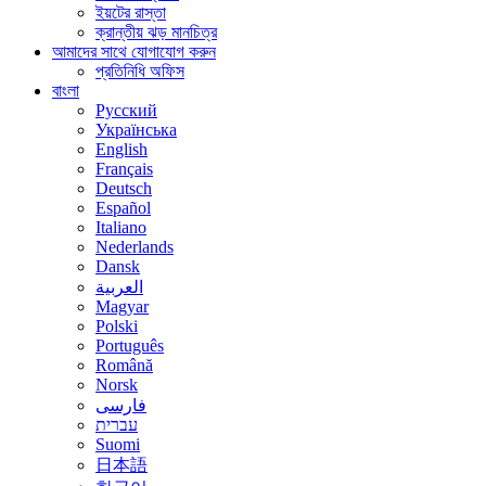
ইয়টের রাস্তা
ক্রান্তীয় ঝড় মানচিত্র
আমাদের সাথে যোগাযোগ করুন
প্রতিনিধি অফিস
বাংলা
Русский
Українська
English
Français
Deutsch
Español
Italiano
Nederlands
Dansk
العربية
Magyar
Polski
Português
Română
Norsk
فارسی
עברית
Suomi
日本語