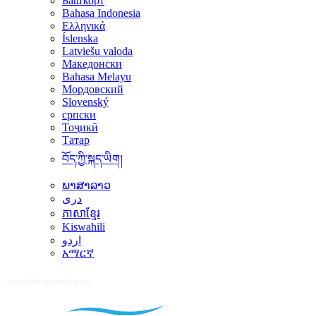
Башҡорт
Bahasa Indonesia
Ελληνικά
Íslenska
Latviešu valoda
Македонски
Bahasa Melayu
Мордовский
Slovenský
српски
Тоҷикӣ
Татар
བོད་ཀྱི་སྐད་ཡིག།
ພາສາລາວ
دری
ភាសាខ្មែរ
Kiswahili
اردو
አማርኛ