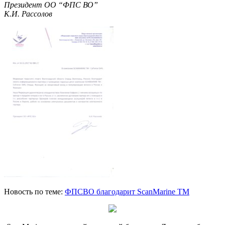
Президент ОО “ФПС ВО”
К.И. Рассолов
Новость по теме:
ФПСВО благодарит ScanMarine TM