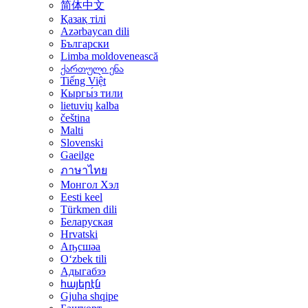
简体中文
Қазақ тілі
Azərbaycan dili
Български
Limba moldovenească
ქართული ენა
Tiếng Việt
Кыргы́з тили
lietuvių kalba
čeština
Malti
Slovenski
Gaeilge
ภาษาไทย
Монгол Хэл
Eesti keel
Türkmen dili
Беларуская
Hrvatski
Аҧсшәа
Oʻzbek tili
Адыгабзэ
հայերէն
Gjuha shqipe