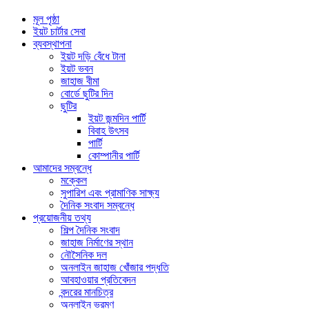
মূল পৃষ্ঠা
ইয়ট চার্টার সেবা
ব্যবস্থাপনা
ইয়ট দড়ি বেঁধে টানা
ইয়ট ভবন
জাহাজ বীমা
বোর্ডে ছুটির দিন
ছুটির
ইয়ট জন্মদিন পার্টি
বিবাহ উৎসব
পার্টি
কোম্পানীর পার্টি
আমাদের সম্বন্ধে
মক্কেল
সুপারিশ এবং প্রামাণিক সাক্ষ্য
দৈনিক সংবাদ সম্বন্ধে
প্রয়োজনীয় তথ্য
শিল্প দৈনিক সংবাদ
জাহাজ নির্মাণের স্থান
নৌসৈনিক দল
অনলাইন জাহাজ খোঁজার পদ্ধতি
আবহাওয়ার প্রতিবেদন
বন্দরের মানচিত্র
অনলাইন ভ্রমণ