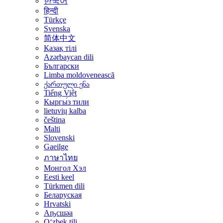
한국어
हिन्दी
Türkçe
Svenska
简体中文
Қазақ тілі
Azərbaycan dili
Български
Limba moldovenească
ქართული ენა
Tiếng Việt
Кыргы́з тили
lietuvių kalba
čeština
Malti
Slovenski
Gaeilge
ภาษาไทย
Монгол Хэл
Eesti keel
Türkmen dili
Беларуская
Hrvatski
Аҧсшәа
Oʻzbek tili