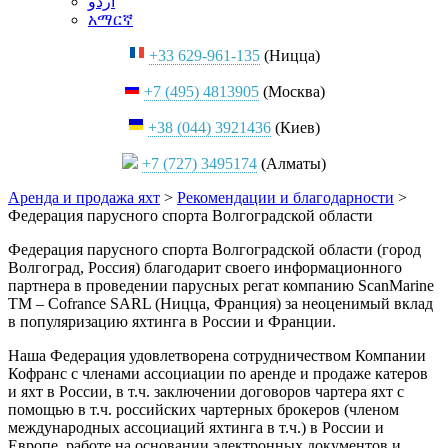
اردو
አማርኛ
+33 629-961-135
(Ницца)
+7 (495) 4813905
(Москва)
+38 (044) 3921436
(Киев)
+7 (727) 3495174
(Алматы)
Аренда и продажа яхт
>
Рекомендации и благодарности
>
Федерация парусного спорта Волгоградской области
Федерация парусного спорта Волгоградской области (город
Волгоград, Россия) благодарит своего информационного
партнера в проведении парусных регат компанию ScanMarine
TM – Cofrance SARL (Ницца, Франция) за неоценимый вклад
в популяризацию яхтинга в России и Франции.
Наша Федерация удовлетворена сотрудничеством Компании
Кофранс с членами ассоциации по аренде и продаже катеров
и яхт в России, в т.ч. заключении договоров чартера яхт с
помощью в т.ч. российских чартерных брокеров (членом
международных ассоциаций яхтинга в т.ч.) в России и
Европе, работе на основании электронных документов и