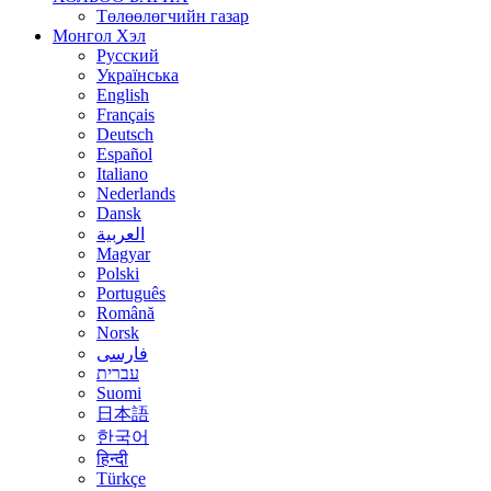
Төлөөлөгчийн газар
Монгол Хэл
Русский
Українська
English
Français
Deutsch
Español
Italiano
Nederlands
Dansk
العربية
Magyar
Polski
Português
Română
Norsk
فارسی
עברית
Suomi
日本語
한국어
हिन्दी
Türkçe