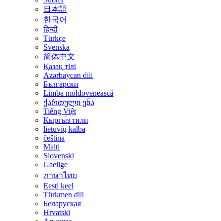
日本語
한국어
हिन्दी
Türkçe
Svenska
简体中文
Қазақ тілі
Azərbaycan dili
Български
Limba moldovenească
ქართული ენა
Tiếng Việt
Кыргы́з тили
lietuvių kalba
čeština
Malti
Slovenski
Gaeilge
ภาษาไทย
Eesti keel
Türkmen dili
Беларуская
Hrvatski