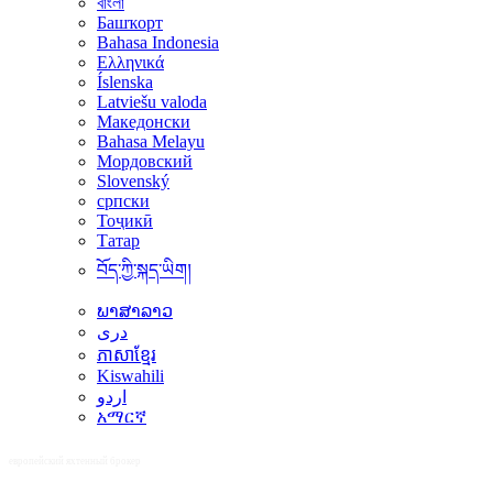
বাংলা
Башҡорт
Bahasa Indonesia
Ελληνικά
Íslenska
Latviešu valoda
Македонски
Bahasa Melayu
Мордовский
Slovenský
српски
Тоҷикӣ
Татар
བོད་ཀྱི་སྐད་ཡིག།
ພາສາລາວ
دری
ភាសាខ្មែរ
Kiswahili
اردو
አማርኛ