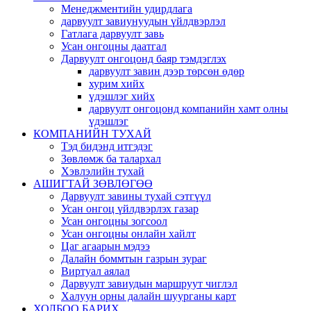
Менеджментийн удирдлага
дарвуулт завиунуудын үйлдвэрлэл
Гатлага дарвуулт завь
Усан онгоцны даатгал
Дарвуулт онгоцонд баяр тэмдэглэх
дарвуулт завин дээр төрсөн өдөр
хурим хийх
үдэшлэг хийх
дарвуулт онгоцонд компанийн хамт олны
үдэшлэг
КОМПАНИЙН ТУХАЙ
Тэд бидэнд итгэдэг
Зөвлөмж ба талархал
Хэвлэлийн тухай
АШИГТАЙ ЗӨВЛӨГӨӨ
Дарвуулт завины тухай сэтгүүл
Усан онгоц үйлдвэрлэх газар
Усан онгоцны зогсоол
Усан онгоцны онлайн хайлт
Цаг агаарын мэдээ
Далайн боммтын газрын зураг
Виртуал аялал
Дарвуулт завиудын маршруут чиглэл
Халуун орны далайн шуурганы карт
ХОЛБОО БАРИХ