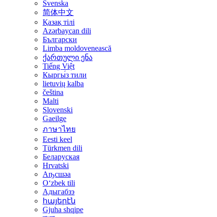
Svenska
简体中文
Қазақ тілі
Azərbaycan dili
Български
Limba moldovenească
ქართული ენა
Tiếng Việt
Кыргы́з тили
lietuvių kalba
čeština
Malti
Slovenski
Gaeilge
ภาษาไทย
Eesti keel
Türkmen dili
Беларуская
Hrvatski
Аҧсшәа
Oʻzbek tili
Адыгабзэ
հայերէն
Gjuha shqipe