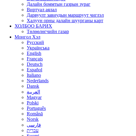
Далайн боммтын газрын зураг
Виртуал аялал
Дарвуулт завиудын маршруут чиглэл
Халуун орны далайн шуурганы карт
ХОЛБОО БАРИХ
Төлөөлөгчийн газар
Монгол Хэл
Русский
Українська
English
Français
Deutsch
Español
Italiano
Nederlands
Dansk
العربية
Magyar
Polski
Português
Română
Norsk
فارسی
עברית
Suomi