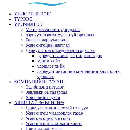
ҮНДСЭН ХЭСЭГ
ТҮРЭЭС
ҮЙЛЧИЛГЭЭ
Менеджментийн удирдлага
дарвуулт завиунуудын үйлдвэрлэл
Гатлага дарвуулт завь
Усан онгоцны даатгал
Дарвуулт онгоцонд баяр тэмдэглэх
дарвуулт завин дээр төрсөн өдөр
хурим хийх
үдэшлэг хийх
дарвуулт онгоцонд компанийн хамт олны
үдэшлэг
КОМПАНИЙН ТУХАЙ
Тэд бидэнд итгэдэг
Зөвлөмж ба талархал
Хэвлэлийн тухай
АШИГТАЙ ЗӨВЛӨГӨӨ
Дарвуулт завины тухай сэтгүүл
Усан онгоц үйлдвэрлэх газар
Усан онгоцны зогсоол
Усан онгоцны онлайн хайлт
Цаг агаарын мэдээ