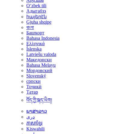
Аҧсшәа
Oʻzbek tili
Адыгабзэ
հայերէն
Gjuha shqipe
বাংলা
Башҡорт
Bahasa Indonesia
Ελληνικά
Íslenska
Latviešu valoda
Македонски
Bahasa Melayu
Мордовский
Slovenský
српски
Тоҷикӣ
Татар
བོད་ཀྱི་སྐད་ཡིག།
ພາສາລາວ
دری
ភាសាខ្មែរ
Kiswahili