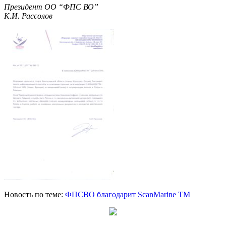
Президент ОО “ФПС ВО”
К.И. Рассолов
Новость по теме:
ФПСВО благодарит ScanMarine TM