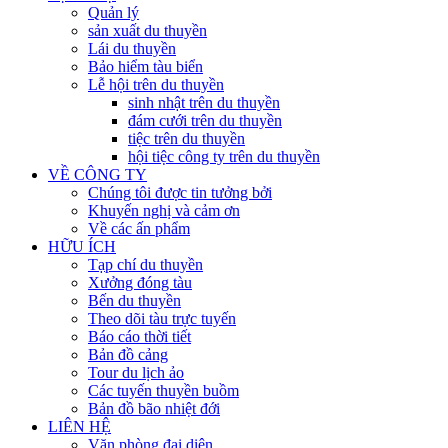
Quản lý
sản xuất du thuyền
Lái du thuyền
Bảo hiểm tàu biển
Lễ hội trên du thuyền
sinh nhật trên du thuyền
đám cưới trên du thuyền
tiệc trên du thuyền
hội tiệc công ty trên du thuyền
VỀ CÔNG TY
Chúng tôi được tin tưởng bởi
Khuyến nghị và cảm ơn
Về các ấn phẩm
HỮU ÍCH
Tạp chí du thuyền
Xưởng đóng tàu
Bến du thuyền
Theo dõi tàu trực tuyến
Báo cáo thời tiết
Bản đồ cảng
Tour du lịch ảo
Các tuyến thuyền buồm
Bản đồ bão nhiệt đới
LIÊN HỆ
Văn phòng đại diện