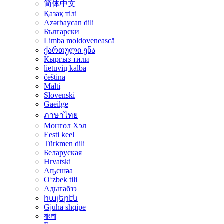
简体中文
Қазақ тілі
Azərbaycan dili
Български
Limba moldovenească
ქართული ენა
Кыргы́з тили
lietuvių kalba
čeština
Malti
Slovenski
Gaeilge
ภาษาไทย
Монгол Хэл
Eesti keel
Türkmen dili
Беларуская
Hrvatski
Аҧсшәа
Oʻzbek tili
Адыгабзэ
հայերէն
Gjuha shqipe
বাংলা