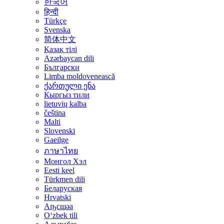
한국어
हिन्दी
Türkçe
Svenska
简体中文
Қазақ тілі
Azərbaycan dili
Български
Limba moldovenească
ქართული ენა
Кыргы́з тили
lietuvių kalba
čeština
Malti
Slovenski
Gaeilge
ภาษาไทย
Монгол Хэл
Eesti keel
Türkmen dili
Беларуская
Hrvatski
Аҧсшәа
Oʻzbek tili