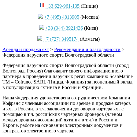
+33 629-961-135
(Ницца)
+7 (495) 4813905
(Москва)
+38 (044) 3921436
(Киев)
+7 (727) 3495174
(Алматы)
Аренда и продажа яхт
>
Рекомендации и благодарности
>
Федерация парусного спорта Волгоградской области
Федерация парусного спорта Волгоградской области (город
Волгоград, Россия) благодарит своего информационного
партнера в проведении парусных регат компанию ScanMarine
TM – Cofrance SARL (Ницца, Франция) за неоценимый вклад
в популяризацию яхтинга в России и Франции.
Наша Федерация удовлетворена сотрудничеством Компании
Кофранс с членами ассоциации по аренде и продаже катеров
и яхт в России, в т.ч. заключении договоров чартера яхт с
помощью в т.ч. российских чартерных брокеров (членом
международных ассоциаций яхтинга в т.ч.) в России и
Европе, работе на основании электронных документов и
контрактов электронного чартера.