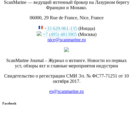
ScanMarine — ведущий яхтенный брокер на Лазурном берегу
Франции и Монако.
06000, 29 Rue de France, Nice, France
+33 629-961-135
(Ницца)
+7 (495) 4813905
(Москва)
nice@scanmarine.ru
ScanMarine Journal – Журнал о яхтинге. Новости из первых
уст, обзоры яхт и главные мероприятия индустрии
Свидетельство о регистрации СМИ Эл. № ФС77-71251 от 10
октября 2017.
es@scanmarine.ru
Facebook