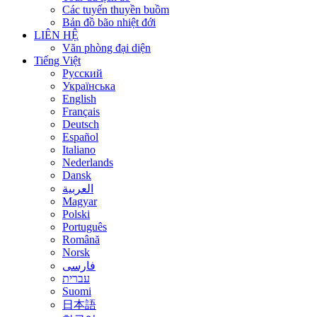
Các tuyến thuyền buồm
Bản đồ bão nhiệt đới
LIÊN HỆ
Văn phòng đại diện
Tiếng Việt
Русский
Українська
English
Français
Deutsch
Español
Italiano
Nederlands
Dansk
العربية
Magyar
Polski
Português
Română
Norsk
فارسی
עברית
Suomi
日本語