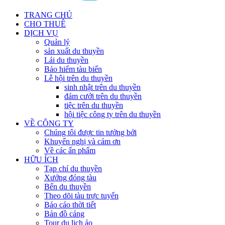
TRANG CHỦ
CHO THUÊ
DỊCH VỤ
Quản lý
sản xuất du thuyền
Lái du thuyền
Bảo hiểm tàu biển
Lễ hội trên du thuyền
sinh nhật trên du thuyền
đám cưới trên du thuyền
tiệc trên du thuyền
hội tiệc công ty trên du thuyền
VỀ CÔNG TY
Chúng tôi được tin tưởng bởi
Khuyến nghị và cảm ơn
Về các ấn phẩm
HỮU ÍCH
Tạp chí du thuyền
Xưởng đóng tàu
Bến du thuyền
Theo dõi tàu trực tuyến
Báo cáo thời tiết
Bản đồ cảng
Tour du lịch ảo