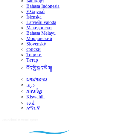
Башҡорт
Bahasa Indonesia
Ελληνικά
Íslenska
Latviešu valoda
Македонски
Bahasa Melayu
Мордовский
Slovenský
српски
Тоҷикӣ
Татар
བོད་ཀྱི་སྐད་ཡིག།
ພາສາລາວ
دری
ភាសាខ្មែរ
Kiswahili
اردو
አማርኛ