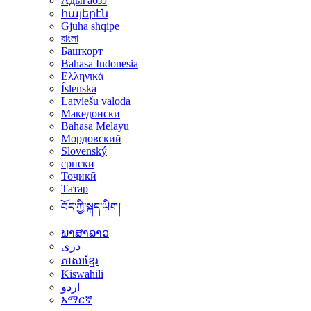
Адыгабзэ
հայերէն
Gjuha shqipe
বাংলা
Башҡорт
Bahasa Indonesia
Ελληνικά
Íslenska
Latviešu valoda
Македонски
Bahasa Melayu
Мордовский
Slovenský
српски
Тоҷикӣ
Татар
བོད་ཀྱི་སྐད་ཡིག།
ພາສາລາວ
دری
ភាសាខ្មែរ
Kiswahili
اردو
አማርኛ