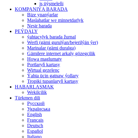
iş üýşmeleňi
KOMPANIÝA BARADA
Bize ynanýarlar
Maslahatlar we minnetdarlyk
Neşir barada
PEÝDALY
ýahtaçylyk barada žurnal
Werfi (gämi gurulýan/bejerilýän ýer)
Marinalar (gämi duralga)
Gämilere internet arkaly gözegçilik
Howa maglumaty
Portlaryň kartasy
Wirtual gezelenç
Ýahta üçin gatnaw ýollary
Tropiki tupanlaryň kartasy
HABARLAŞMAK
Wekilçilik
Türkmen dili
Русский
Українська
English
Français
Deutsch
Español
Italiano