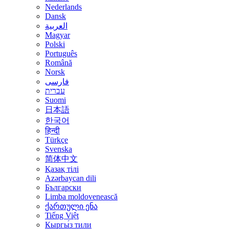
Nederlands
Dansk
العربية
Magyar
Polski
Português
Română
Norsk
فارسی
עברית
Suomi
日本語
한국어
हिन्दी
Türkçe
Svenska
简体中文
Қазақ тілі
Azərbaycan dili
Български
Limba moldovenească
ქართული ენა
Tiếng Việt
Кыргы́з тили