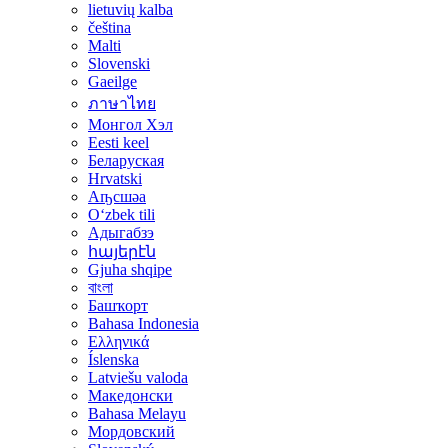
lietuvių kalba
čeština
Malti
Slovenski
Gaeilge
ภาษาไทย
Монгол Хэл
Eesti keel
Беларуская
Hrvatski
Аҧсшәа
Oʻzbek tili
Адыгабзэ
հայերէն
Gjuha shqipe
বাংলা
Башҡорт
Bahasa Indonesia
Ελληνικά
Íslenska
Latviešu valoda
Македонски
Bahasa Melayu
Мордовский