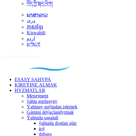
བོད་ཀྱི་སྐད་ཡིག།
ພາສາລາວ
دری
ភាសាខ្មែរ
Kiswahili
اردو
አማርኛ
ESASY SAHYPA
KIREÝINE ALMAK
HYZMATLAR
Menejment
ýahta gurluşygy
Ýahtany gaýtadan işlemek
Gämini ätiýaçlandyrmak
Ýahtada şagalaň
ýahtada doglan gün
toý
dabara