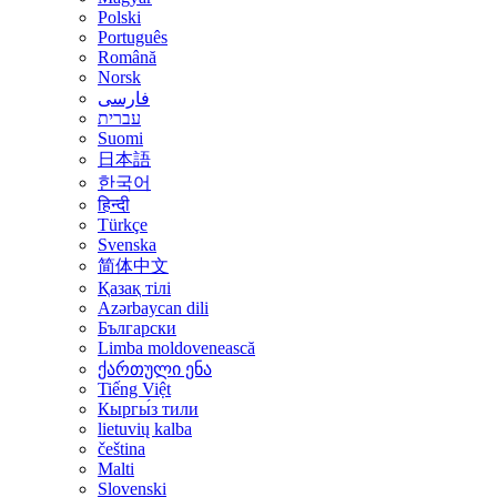
Polski
Português
Română
Norsk
فارسی
עברית
Suomi
日本語
한국어
हिन्दी
Türkçe
Svenska
简体中文
Қазақ тілі
Azərbaycan dili
Български
Limba moldovenească
ქართული ენა
Tiếng Việt
Кыргы́з тили
lietuvių kalba
čeština
Malti
Slovenski