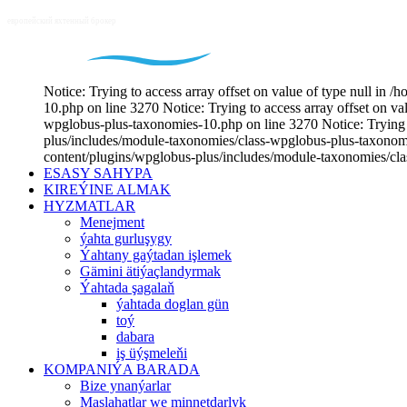
Notice: Trying to access array offset on value of type null i
10.php on line 3270 Notice: Trying to access array offset on v
wpglobus-plus-taxonomies-10.php on line 3270 Notice: Trying t
plus/includes/module-taxonomies/class-wpglobus-plus-taxonomie
content/plugins/wpglobus-plus/includes/module-taxonomies/cl
ESASY SAHYPA
KIREÝINE ALMAK
HYZMATLAR
Menejment
ýahta gurluşygy
Ýahtany gaýtadan işlemek
Gämini ätiýaçlandyrmak
Ýahtada şagalaň
ýahtada doglan gün
toý
dabara
iş üýşmeleňi
KOMPANIÝA BARADA
Bize ynanýarlar
Maslahatlar we minnetdarlyk