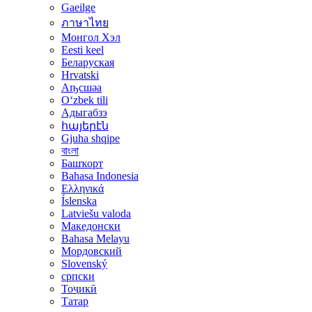
Gaeilge
ภาษาไทย
Монгол Хэл
Eesti keel
Беларуская
Hrvatski
Аҧсшәа
Oʻzbek tili
Адыгабзэ
հայերէն
Gjuha shqipe
বাংলা
Башҡорт
Bahasa Indonesia
Ελληνικά
Íslenska
Latviešu valoda
Македонски
Bahasa Melayu
Мордовский
Slovenský
српски
Тоҷикӣ
Татар