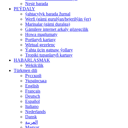
Neşir barada
PEÝDALY
ýahtaçylyk barada žurnal
Werfi (gämi gurulýan/bejerilýän ýer)
Marinalar (gämi duralga)
Gämilere internet arkaly gözegçilik
Howa maglumaty
Portlaryň kartasy
Wirtual gezelenç
Ýahta üçin gatnaw ýollary
Tropiki tupanlaryň kartasy
HABARLAŞMAK
Wekilçilik
Türkmen dili
Русский
Українська
English
Français
Deutsch
Español
Italiano
Nederlands
Dansk
العربية
Magyar