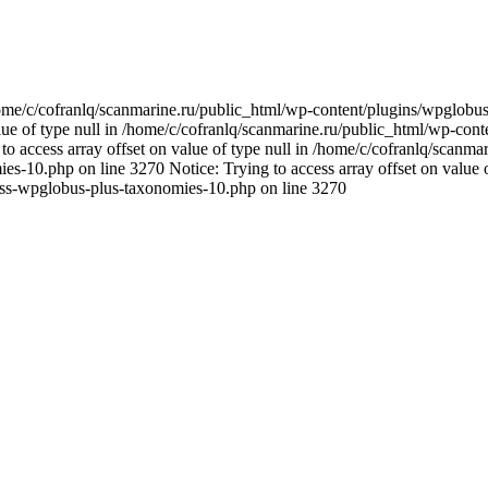
n /home/c/cofranlq/scanmarine.ru/public_html/wp-content/plugins/wpglo
alue of type null in /home/c/cofranlq/scanmarine.ru/public_html/wp-co
o access array offset on value of type null in /home/c/cofranlq/scanm
s-10.php on line 3270 Notice: Trying to access array offset on value o
ass-wpglobus-plus-taxonomies-10.php on line 3270