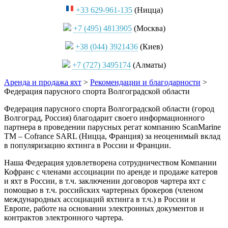
+33 629-961-135
(Ницца)
+7 (495) 4813905
(Москва)
+38 (044) 3921436
(Киев)
+7 (727) 3495174
(Алматы)
Аренда и продажа яхт
>
Рекомендации и благодарности
>
Федерация парусного спорта Волгоградской области
Федерация парусного спорта Волгоградской области (город
Волгоград, Россия) благодарит своего информационного
партнера в проведении парусных регат компанию ScanMarine
TM – Cofrance SARL (Ницца, Франция) за неоценимый вклад
в популяризацию яхтинга в России и Франции.
Наша Федерация удовлетворена сотрудничеством Компании
Кофранс с членами ассоциации по аренде и продаже катеров
и яхт в России, в т.ч. заключении договоров чартера яхт с
помощью в т.ч. российских чартерных брокеров (членом
международных ассоциаций яхтинга в т.ч.) в России и
Европе, работе на основании электронных документов и
контрактов электронного чартера.