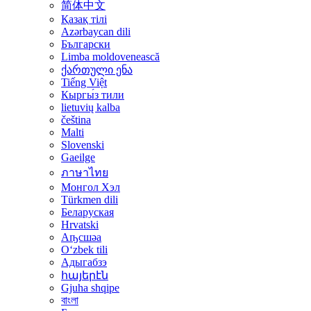
简体中文
Қазақ тілі
Azərbaycan dili
Български
Limba moldovenească
ქართული ენა
Tiếng Việt
Кыргы́з тили
lietuvių kalba
čeština
Malti
Slovenski
Gaeilge
ภาษาไทย
Монгол Хэл
Türkmen dili
Беларуская
Hrvatski
Аҧсшәа
Oʻzbek tili
Адыгабзэ
հայերէն
Gjuha shqipe
বাংলা