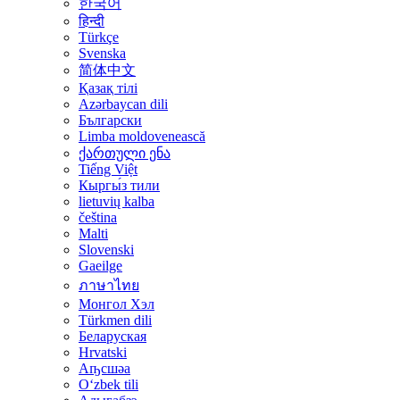
한국어
हिन्दी
Türkçe
Svenska
简体中文
Қазақ тілі
Azərbaycan dili
Български
Limba moldovenească
ქართული ენა
Tiếng Việt
Кыргы́з тили
lietuvių kalba
čeština
Malti
Slovenski
Gaeilge
ภาษาไทย
Монгол Хэл
Türkmen dili
Беларуская
Hrvatski
Аҧсшәа
Oʻzbek tili