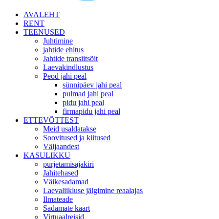
AVALEHT
RENT
TEENUSED
Juhtimine
jahtide ehitus
Jahtide transiitsõit
Laevakindlustus
Peod jahi peal
sünnipäev jahi peal
pulmad jahi peal
pidu jahi peal
firmapidu jahi peal
ETTEVÕTTEST
Meid usaldatakse
Soovitused ja kiitused
Väljaandest
KASULIKKU
purjetamisajakiri
Jahitehased
Väikesadamad
Laevaliikluse jälgimine reaalajas
Ilmateade
Sadamate kaart
Virtuaalreisid