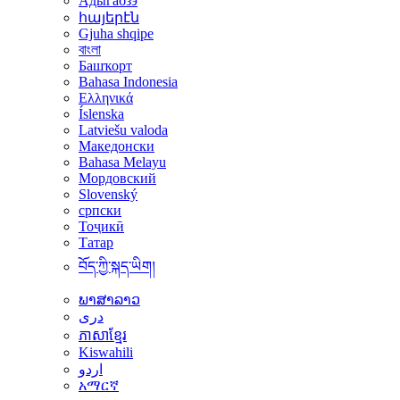
Адыгабзэ
հայերէն
Gjuha shqipe
বাংলা
Башҡорт
Bahasa Indonesia
Ελληνικά
Íslenska
Latviešu valoda
Македонски
Bahasa Melayu
Мордовский
Slovenský
српски
Тоҷикӣ
Татар
བོད་ཀྱི་སྐད་ཡིག།
ພາສາລາວ
دری
ភាសាខ្មែរ
Kiswahili
اردو
አማርኛ