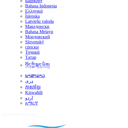
Башҡорт
Bahasa Indonesia
Ελληνικά
Íslenska
Latviešu valoda
Македонски
Bahasa Melayu
Мордовский
Slovenský
српски
Тоҷикӣ
Татар
བོད་ཀྱི་སྐད་ཡིག།
ພາສາລາວ
دری
ភាសាខ្មែរ
Kiswahili
اردو
አማርኛ