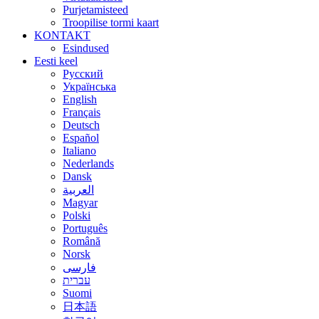
Purjetamisteed
Troopilise tormi kaart
KONTAKT
Esindused
Eesti keel
Русский
Українська
English
Français
Deutsch
Español
Italiano
Nederlands
Dansk
العربية
Magyar
Polski
Português
Română
Norsk
فارسی
עברית
Suomi
日本語