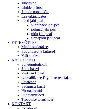
Juhtimine
jahtide ehitus
Jahtide transiitsõit
Laevakindlustus
Peod jahi peal
sünnipäev jahi peal
pulmad jahi peal
pidu jahi peal
firmapidu jahi peal
ETTEVÕTTEST
Meid usaldatakse
Soovitused ja kiitused
Väljaandest
KASULIKKU
purjetamisajakiri
Jahitehased
Väikesadamad
Laevaliikluse jälgimine reaalajas
Ilmateade
Sadamate kaart
Virtuaalreisid
Purjetamisteed
Troopilise tormi kaart
KONTAKT
Esindused