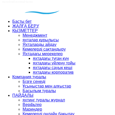
Басты бет
ЖАЛҒА БЕРУ
ҚЫЗМЕТТЕР
Менеджмент
яхталар құрылысы
Яхталарды айдау
Кемелерді сақтандыру
Яхтадағы мерекелер
яхтадағы туған күн
яхтадағы үйлену тойы
яхтадағы сауық кеші
яхтадағы корпоратив
Компания туралы
Бізге сенеді
Ұсыныстар мен алғыстар
Басылым туралы
ПАЙДАЛЫ
яхтинг туралы журнал
Верфьтер
Мариндер
Кемелерді онлайн бақылау