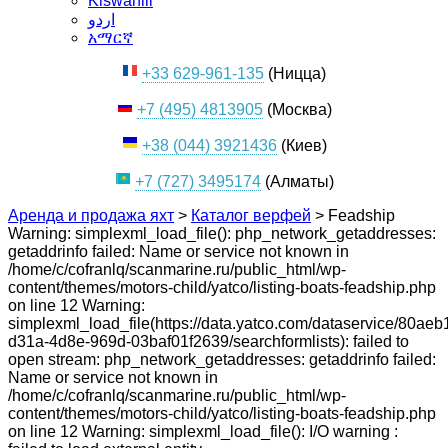
Kiswahili
اردو
አማርኛ
+33 629-961-135
(Ницца)
+7 (495) 4813905
(Москва)
+38 (044) 3921436
(Киев)
+7 (727) 3495174
(Алматы)
Аренда и продажа яхт
>
Каталог верфей
>
Feadship
Warning: simplexml_load_file(): php_network_getaddresses:
getaddrinfo failed: Name or service not known in
/home/c/cofranlq/scanmarine.ru/public_html/wp-
content/themes/motors-child/yatco/listing-boats-feadship.php
on line 12 Warning:
simplexml_load_file(https://data.yatco.com/dataservice/80aeb
d31a-4d8e-969d-03baf01f2639/searchformlists): failed to
open stream: php_network_getaddresses: getaddrinfo failed:
Name or service not known in
/home/c/cofranlq/scanmarine.ru/public_html/wp-
content/themes/motors-child/yatco/listing-boats-feadship.php
on line 12 Warning: simplexml_load_file(): I/O warning :