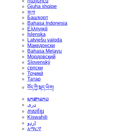
հայերէն
Gjuha shqipe
বাংলা
Башҡорт
Bahasa Indonesia
Ελληνικά
Íslenska
Latviešu valoda
Македонски
Bahasa Melayu
Мордовский
Slovenský
српски
Тоҷикӣ
Татар
བོད་ཀྱི་སྐད་ཡིག།
ພາສາລາວ
دری
ភាសាខ្មែរ
Kiswahili
اردو
አማርኛ