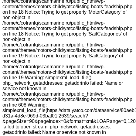
/home/c/cofranlq/scanmarine.ru/public_html/wp-
content/themes/motors-child/yatco/listing-boats-feadship.php
on line 18 Notice: Trying to get property 'MotorCategory' of
non-object in
/home/c/cofranlq/scanmarine.ru/public_html/wp-
content/themes/motors-child/yatco/listing-boats-feadship.php
on line 18 Notice: Trying to get property 'SailCategories' of
non-object in
/home/c/cofranlq/scanmarine.ru/public_html/wp-
content/themes/motors-child/yatco/listing-boats-feadship.php
on line 19 Notice: Trying to get property 'SailCategory' of
non-object in
/home/c/cofranlq/scanmarine.ru/public_html/wp-
content/themes/motors-child/yatco/listing-boats-feadship.php
on line 19 Warning: simplexml_load_file():
php_network_getaddresses: getaddrinfo failed: Name or
service not known in
/home/c/cofranlq/scanmarine.ru/public_html/wp-
content/themes/motors-child/yatco/listing-boats-feadship.php
on line 608 Warning:
simplexml_load_file(https://data.yatco.com/dataservice/80aeb
d31a-4d8e-969d-03baf01f2639/search?
&pageSize=90&pageIndex=0&format=xml&LOARange=0,120&
failed to open stream: php_network_getaddresses:
getaddrinfo failed: Name or service not known in