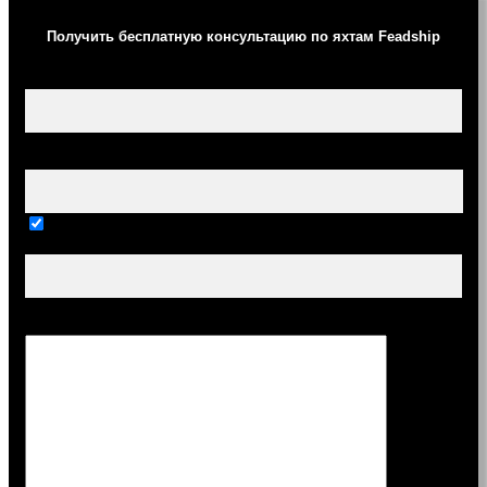
Получить бесплатную консультацию по яхтам Feadship
Ваше имя (обязательно)
Ваш e-mail (обязательно)
Тема
Сообщение