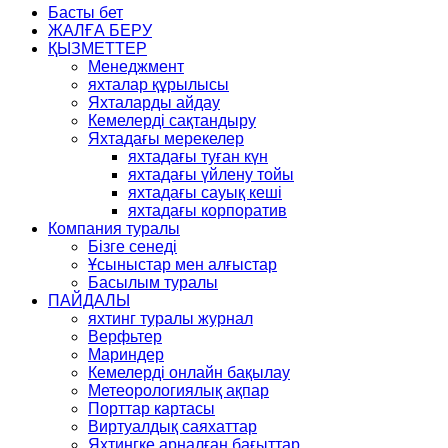
Басты бет
ЖАЛҒА БЕРУ
ҚЫЗМЕТТЕР
Менеджмент
яхталар құрылысы
Яхталарды айдау
Кемелерді сақтандыру
Яхтадағы мерекелер
яхтадағы туған күн
яхтадағы үйлену тойы
яхтадағы сауық кеші
яхтадағы корпоратив
Компания туралы
Бізге сенеді
Ұсыныстар мен алғыстар
Басылым туралы
ПАЙДАЛЫ
яхтинг туралы журнал
Верфьтер
Мариндер
Кемелерді онлайн бақылау
Метеорологиялық ақпар
Порттар картасы
Виртуалдық саяхаттар
Яхтингке арналған бағыттар