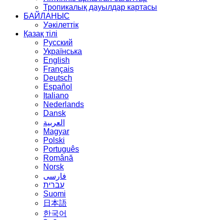
Тропикалық дауылдар картасы
БАЙЛАНЫС
Уәкілеттік
Қазақ тілі
Русский
Українська
English
Français
Deutsch
Español
Italiano
Nederlands
Dansk
العربية
Magyar
Polski
Português
Română
Norsk
فارسی
עברית
Suomi
日本語
한국어