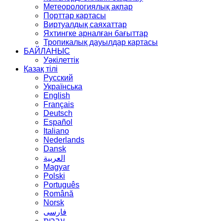
Метеорологиялық ақпар
Порттар картасы
Виртуалдық саяхаттар
Яхтингке арналған бағыттар
Тропикалық дауылдар картасы
БАЙЛАНЫС
Уәкілеттік
Қазақ тілі
Русский
Українська
English
Français
Deutsch
Español
Italiano
Nederlands
Dansk
العربية
Magyar
Polski
Português
Română
Norsk
فارسی
עברית