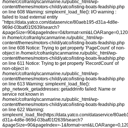
/home/c/cofranlq/scanmarine.ru/public_html/wp-
content/themes/motors-child/yatco/listing-boats-feadship.php
on line 608 Warning: simplexml_load_file(): I/O warning :
failed to load external entity
"https://data.yatco.com/dataservice/80aeb195-d31a-4d8e-
969d-03baf01f2639/search?
&pageSize=90&pageIndex=0&format=xml&LOARange=0,120
in /home/c/cofranlq/scanmarine.ru/public_html/wp-
content/themes/motors-child/yatco/listing-boats-feadship.php
on line 608 Notice: Trying to get property 'PageCount' of non-
object in /home/c/cofranlq/scanmarine.ru/public_html/wp-
content/themes/motors-child/yatco/listing-boats-feadship.php
on line 611 Notice: Trying to get property 'RecordCount' of
non-object in
/home/c/cofranlq/scanmarine.ru/public_html/wp-
content/themes/motors-child/yatco/listing-boats-feadship.php
on line 613 Warning: simplexml_load_file():
php_network_getaddresses: getaddrinfo failed: Name or
service not known in
/home/c/cofranlq/scanmarine.ru/public_html/wp-
content/themes/motors-child/yatco/listing-boats-feadship.php
on line 622 Warning:
simplexml_load_file(https://data.yatco.com/dataservice/80aeb
d31a-4d8e-969d-03baf01f2639/search?
&pageSize=90&pageIndex=-1&format=xml&LOARange=0,120