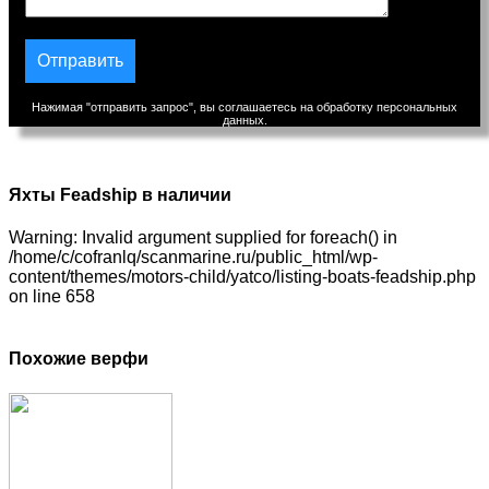
Нажимая "отправить запрос", вы соглашаетесь на обработку персональных
данных.
Яхты Feadship в наличии
Warning: Invalid argument supplied for foreach() in
/home/c/cofranlq/scanmarine.ru/public_html/wp-
content/themes/motors-child/yatco/listing-boats-feadship.php
on line 658
Похожие верфи