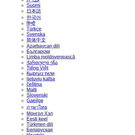
Suomi
日本語
한국어
हिन्दी
Türkçe
Svenska
简体中文
Azərbaycan dili
Български
Limba moldovenească
ქართული ენა
Tiếng Việt
Кыргы́з тили
lietuvių kalba
čeština
Malti
Slovenski
Gaeilge
ภาษาไทย
Монгол Хэл
Eesti keel
Türkmen dili
Беларуская