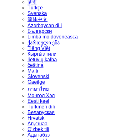
हिन्दी
Türkçe
Svenska
简体中文
Azərbaycan dili
Български
Limba moldovenească
ქართული ენა
Tiếng Việt
Кыргы́з тили
lietuvių kalba
čeština
Malti
Slovenski
Gaeilge
ภาษาไทย
Монгол Хэл
Eesti keel
Türkmen dili
Беларуская
Hrvatski
Аҧсшәа
Oʻzbek tili
Адыгабзэ