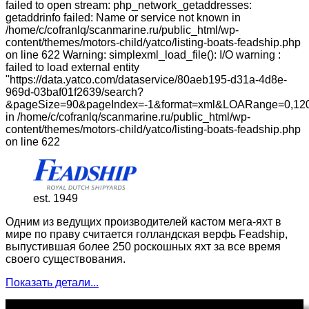
failed to open stream: php_network_getaddresses:
getaddrinfo failed: Name or service not known in
/home/c/cofranlq/scanmarine.ru/public_html/wp-
content/themes/motors-child/yatco/listing-boats-feadship.php
on line 622 Warning: simplexml_load_file(): I/O warning :
failed to load external entity
"https://data.yatco.com/dataservice/80aeb195-d31a-4d8e-
969d-03baf01f2639/search?
&pageSize=90&pageIndex=-1&format=xml&LOARange=0,120
in /home/c/cofranlq/scanmarine.ru/public_html/wp-
content/themes/motors-child/yatco/listing-boats-feadship.php
on line 622
est. 1949
Одним из ведущих производителей кастом мега-яхт в
мире по праву считается голландская верфь Feadship,
выпустившая более 250 роскошных яхт за все время
своего существования.
Показать детали...