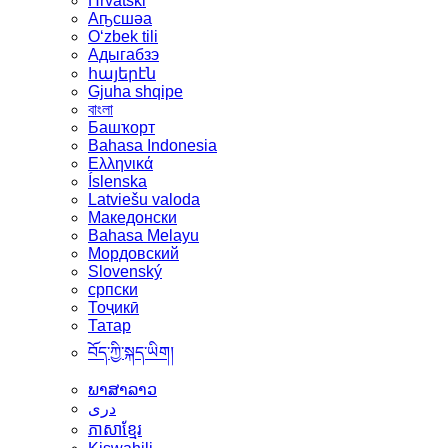
Hrvatski
Аҧсшәа
Oʻzbek tili
Адыгабзэ
հայերէն
Gjuha shqipe
বাংলা
Башҡорт
Bahasa Indonesia
Ελληνικά
Íslenska
Latviešu valoda
Македонски
Bahasa Melayu
Мордовский
Slovenský
српски
Тоҷикӣ
Татар
བོད་ཀྱི་སྐད་ཡིག།
ພາສາລາວ
دری
ភាសាខ្មែរ